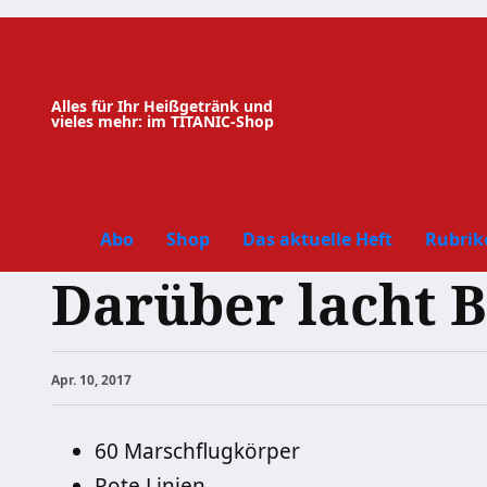
Zum
Inhalt
springen
Alles für Ihr Heißgetränk und
vieles mehr: im TITANIC-Shop
Abo
Shop
Das aktuelle Heft
Rubrik
Darüber lacht B
Apr. 10, 2017
60 Marschflugkörper
Rote Linien