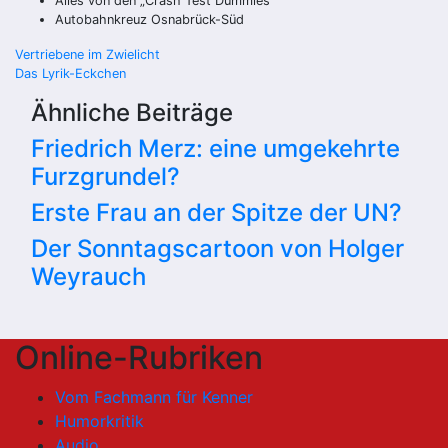
Alles von den „Crash Test Dummies“
Autobahnkreuz Osnabrück-Süd
Beitragsnavigation
Vertriebene im Zwielicht
Das Lyrik-Eckchen
Ähnliche Beiträge
Friedrich Merz: eine umgekehrte
Furzgrundel?
Erste Frau an der Spitze der UN?
Der Sonntagscartoon von Holger
Weyrauch
Online-Rubriken
Vom Fachmann für Kenner
Humorkritik
Audio