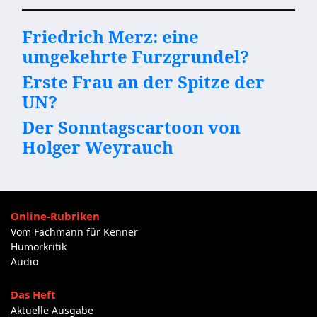
Friedrich Merz: eine
umgekehrte Furzgrundel?
Erste Frau an der Spitze der
UN?
Der Sonntagscartoon von
Holger Weyrauch
Online-Rubriken
Vom Fachmann für Kenner
Humorkritik
Audio
Das Heft
Aktuelle Ausgabe