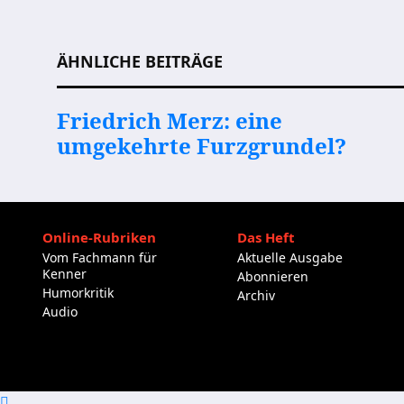
Beitragsnavigation
ÄHNLICHE BEITRÄGE
Friedrich Merz: eine
umgekehrte Furzgrundel?
Online-Rubriken
Das Heft
Vom Fachmann für
Aktuelle Ausgabe
Kenner
Abonnieren
Humorkritik
Archiv
Audio