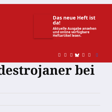
Das neue Heft ist
da!
Aktuelle Ausgabe ansehen
und online verfügbare
Heftartikel lesen.
destrojaner bei