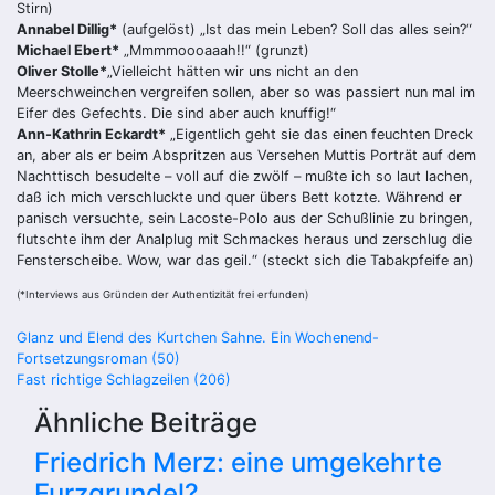
Stirn)
Annabel Dillig*
(aufgelöst) „Ist das mein Leben? Soll das alles sein?“
Michael Ebert*
„Mmmmoooaaah!!“ (grunzt)
Oliver Stolle*
„Vielleicht hätten wir uns nicht an den
Meerschweinchen vergreifen sollen, aber so was passiert nun mal im
Eifer des Gefechts. Die sind aber auch knuffig!“
Ann-Kathrin Eckardt*
„Eigentlich geht sie das einen feuchten Dreck
an, aber als er beim Abspritzen aus Versehen Muttis Porträt auf dem
Nachttisch besudelte – voll auf die zwölf – mußte ich so laut lachen,
daß ich mich verschluckte und quer übers Bett kotzte. Während er
panisch versuchte, sein Lacoste-Polo aus der Schußlinie zu bringen,
flutschte ihm der Analplug mit Schmackes heraus und zerschlug die
Fensterscheibe. Wow, war das geil.“ (steckt sich die Tabakpfeife an)
(*Interviews aus Gründen der Authentizität frei erfunden)
Beitragsnavigation
Glanz und Elend des Kurtchen Sahne. Ein Wochenend-
Fortsetzungsroman (50)
Fast richtige Schlagzeilen (206)
Ähnliche Beiträge
Friedrich Merz: eine umgekehrte
Furzgrundel?