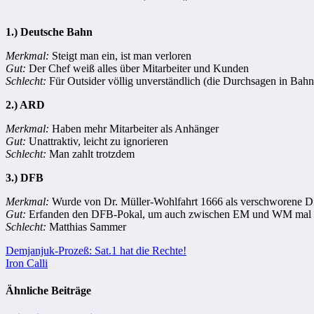
1.) Deutsche Bahn
Merkmal:
Steigt man ein, ist man verloren
Gut:
Der Chef weiß alles über Mitarbeiter und Kunden
Schlecht:
Für Outsider völlig unverständlich (die Durchsagen in Bah
2.) ARD
Merkmal:
Haben mehr Mitarbeiter als Anhänger
Gut:
Unattraktiv, leicht zu ignorieren
Schlecht:
Man zahlt trotzdem
3.) DFB
Merkmal:
Wurde von Dr. Müller-Wohlfahrt 1666 als verschworene D
Gut:
Erfanden den DFB-Pokal, um auch zwischen EM und WM mal 
Schlecht:
Matthias Sammer
Beitragsnavigation
Demjanjuk-Prozeß: Sat.1 hat die Rechte!
Iron Calli
Ähnliche Beiträge