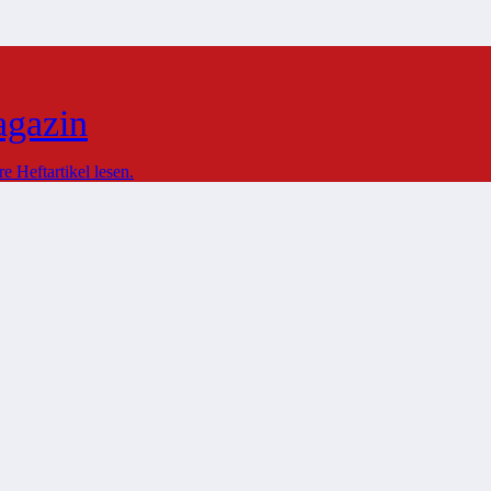
agazin
 Heftartikel lesen.