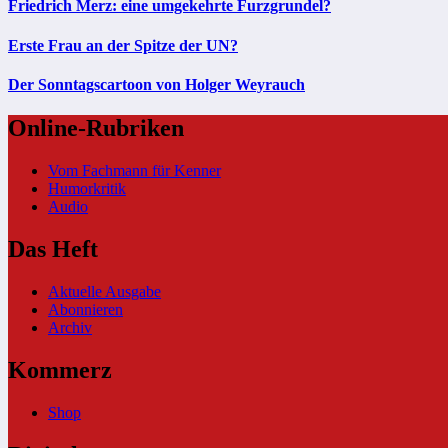
Friedrich Merz: eine umgekehrte Furzgrundel?
Erste Frau an der Spitze der UN?
Der Sonntagscartoon von Holger Weyrauch
Online-Rubriken
Vom Fachmann für Kenner
Humorkritik
Audio
Das Heft
Aktuelle Ausgabe
Abonnieren
Archiv
Kommerz
Shop