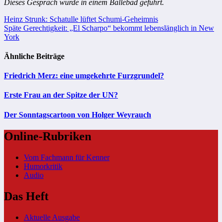
Dieses Gespräch wurde in einem Bällebad geführt.
Beitragsnavigation
Heinz Strunk: Schatulle lüftet Schumi-Geheimnis
Späte Gerechtigkeit: „El Scharpo“ bekommt lebenslänglich in New
York
Ähnliche Beiträge
Friedrich Merz: eine umgekehrte Furzgrundel?
Erste Frau an der Spitze der UN?
Der Sonntagscartoon von Holger Weyrauch
Online-Rubriken
Vom Fachmann für Kenner
Humorkritik
Audio
Das Heft
Aktuelle Ausgabe