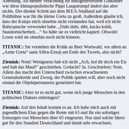
Abteilung. An meiner Verachtung für linksgrünversiffte Gutkinder
wie diese klimapopulistische Pippi Langstrumpf ändert das aber
nichts. Der direkte Schritt aus dem IKEA-Småland auf die
Politbühne war für die kleine Greta zu groß. Außerdem glaube ich,
dass der Knirps mich ohnehin nicht verstanden hat, weil ich nicht
Babysprache verwendet habe. „Dabi dubi, dibi, kacka kohli,
Standortsicherheit…“ So hätte sie es vielleicht kapiert. Obwohl:
Lesen wird sie ohnehin noch nicht können.
TITANIC:
Sie verstehen die Kritik an Ihrer Wortwahl, vor allem an
„Arme Greta“ samt Affen-Emoji am Ende des Tweets, also nicht?
Ziemiak:
Nein! Wenigstens hab ich nicht „Ach, hol dir doch ein Eis
und halt das Maul!“ geschrieben. Gedacht? Ja. Geschrieben: Nein.
Allein das macht den Unterschied zwischen erwachsenem
Generalsekretär und Zwerg, der Politik spielen will, aber noch nicht
einmal die Objektpermanenz gemeistert hat.
TITANIC:
Aber ist es nicht gut, wenn sich junge Menschen in den
politischen Diskurs einbringen?
Ziemiak:
Auf den Inhalt kommt es an. Ich habe mich auch mit
jugendlichem Elan gegen die Rente mit 63 und für ein sofortiges
Entsorgen von Menschen über 65 eingesetzt. Nur sind solche Ideen
gut für den Standort Deutschland und damit sehr erwachsen.