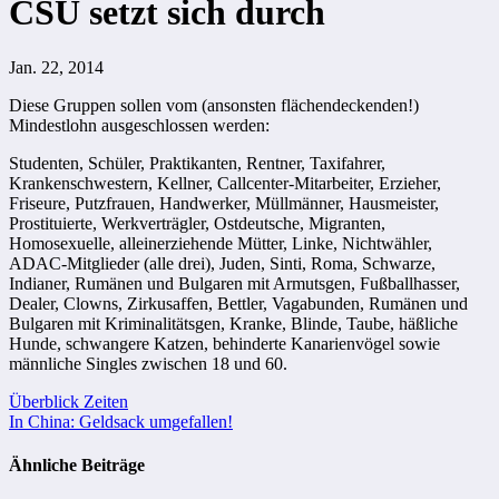
CSU setzt sich durch
Jan. 22, 2014
Diese Gruppen sollen vom (ansonsten flächendeckenden!)
Mindestlohn ausgeschlossen werden:
Studenten, Schüler, Praktikanten, Rentner, Taxifahrer,
Krankenschwestern, Kellner, Callcenter-Mitarbeiter, Erzieher,
Friseure, Putzfrauen, Handwerker, Müllmänner, Hausmeister,
Prostituierte, Werkverträgler, Ostdeutsche, Migranten,
Homosexuelle, alleinerziehende Mütter, Linke, Nichtwähler,
ADAC-Mitglieder (alle drei), Juden, Sinti, Roma, Schwarze,
Indianer, Rumänen und Bulgaren mit Armutsgen, Fußballhasser,
Dealer, Clowns, Zirkusaffen, Bettler, Vagabunden, Rumänen und
Bulgaren mit Kriminalitätsgen, Kranke, Blinde, Taube, häßliche
Hunde, schwangere Katzen, behinderte Kanarienvögel sowie
männliche Singles zwischen 18 und 60.
Beitragsnavigation
Überblick Zeiten
In China: Geldsack umgefallen!
Ähnliche Beiträge