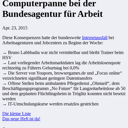
Computerpanne bei der
Bundesagentur für Arbeit
Apr. 23, 2015
Diese Konsequenzen hatte der bundesweite
Internetausfall
bei
Arbeitsagenturen und Jobcentern zu Beginn der Woche:
→ Bruno Labbbadia war nicht vermittelbar und bleibt Trainer beim
HSV
→ Laut vorliegender Arbeitsmarktdaten lag die Arbeitslosenquote
rechtzeitig zu Führers Geburtstag bei 0,0%
→ Die Server von Youporn, browsergames.de und „Focus online“
verzeichneten signifikant geringere Datentransfers
→ Offene Stellen beim ambulanten Pflegedienst „Ohntarif“, dem
Beschäftigungsprogramm „No Future“ für Langzeitarbeitslose ab 50
und dem geplanten Flüchtlingsheim in Tröglitz konnten nicht besetzt
werden
→ IT-Umschulungskurse werden ersatzlos gestrichen
Beitragsnavigation
Die kleine Liste
Das neue Heft ist da!