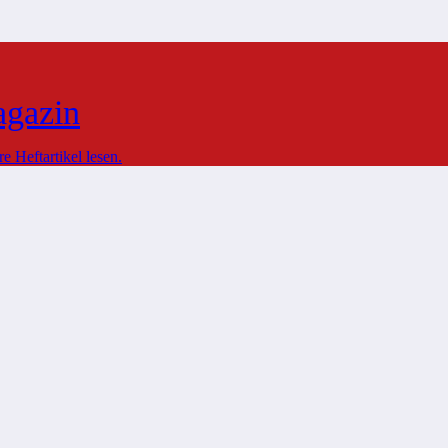
agazin
 Heftartikel lesen.