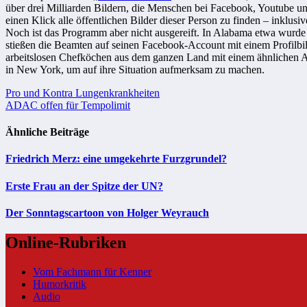
über drei Milliarden Bildern, die Menschen bei Facebook, Youtube u
einen Klick alle öffentlichen Bilder dieser Person zu finden – inklu
Noch ist das Programm aber nicht ausgereift. In Alabama etwa wurde e
stießen die Beamten auf seinen Facebook-Account mit einem Profilbi
arbeitslosen Chefköchen aus dem ganzen Land mit einem ähnlichen Au
in New York, um auf ihre Situation aufmerksam zu machen.
Beitragsnavigation
Pro und Kontra Lungenkrankheiten
ADAC offen für Tempolimit
Ähnliche Beiträge
Friedrich Merz: eine umgekehrte Furzgrundel?
Erste Frau an der Spitze der UN?
Der Sonntagscartoon von Holger Weyrauch
Online-Rubriken
Vom Fachmann für Kenner
Humorkritik
Audio