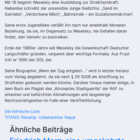
Mit 16 beginnt Weselsky eine Ausbildung zur Streikfachkraft.
Nebenbei schreibt der unsensible Junge Gedichte: „Sand im
Getriebe“, „Verdorbene Milch“, „Bahnstreik – ein Sozialistenmärchen“.
Seine erste Jugendliebe verläßt ihn nach nur eineinhalb Monaten
Beziehung, da sie, im Gegensatz zu Weselsky, nie Gefallen daran
findet, den Verkehr zu bestreiken.
Ende der 1980er Jahre will Weselsky die Gewerkschaft Deutscher
Langschläfer gründen, verpennt aber wichtige Formalia. Aus Frust
tritt er 1990 der GDL bei.
Seine Biographie „Wenn der Zug entgleist…“ wird in letzter Instanz
vom Verlag abgelehnt, da sie nach § 26 StGB als Anstiftung zu
Straftaten gedeutet werden könnte. Darüber hinaus meinen einige, in
dem Buch ein Plagiat des „Konzeptes Stadtguerilla“ der RAF zu
erkennen und befürchten Abmahnungen und langwierige
Rechtsstreitigkeiten im Falle einer Veröffentlichung.
Beitragsnavigation
Die hilfreiche Liste
TITANIC Reisetip: Unbekanntes Nepal
Ähnliche Beiträge