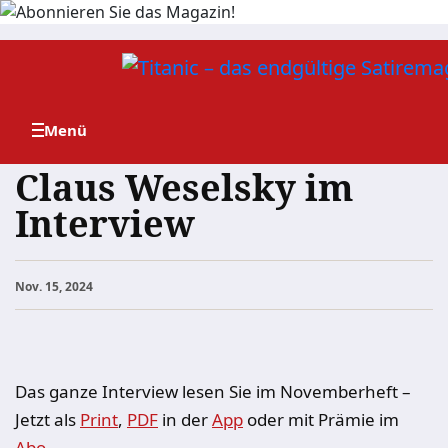
Zum
Inhalt
springen
Claus Weselsky im
Interview
Nov. 15, 2024
Das ganze Interview lesen Sie im Novemberheft –
Jetzt als
Print
,
PDF
in der
App
oder mit Prämie im
Abo
.