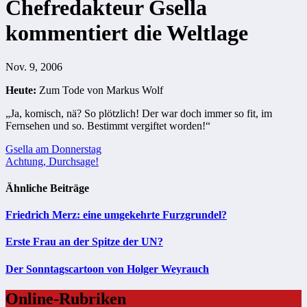
Chefredakteur Gsella
kommentiert die Weltlage
Nov. 9, 2006
Heute:
Zum Tode von Markus Wolf
„Ja, komisch, nä? So plötzlich! Der war doch immer so fit, im
Fernsehen und so. Bestimmt vergiftet worden!“
Beitragsnavigation
Gsella am Donnerstag
Achtung, Durchsage!
Ähnliche Beiträge
Friedrich Merz: eine umgekehrte Furzgrundel?
Erste Frau an der Spitze der UN?
Der Sonntagscartoon von Holger Weyrauch
Online-Rubriken