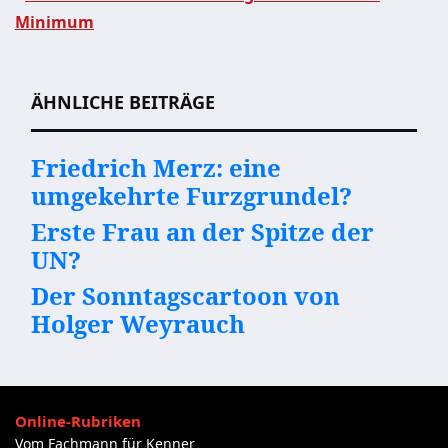
Beitragsnavigation
Minimum
ÄHNLICHE BEITRÄGE
Friedrich Merz: eine
umgekehrte Furzgrundel?
Erste Frau an der Spitze der
UN?
Der Sonntagscartoon von
Holger Weyrauch
Online-Rubriken
Vom Fachmann für Kenner