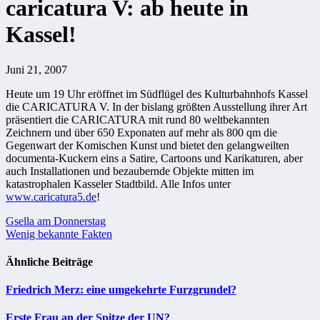
caricatura V: ab heute in
Kassel!
Juni 21, 2007
Heute um 19 Uhr eröffnet im Südflügel des Kulturbahnhofs Kassel
die CARICATURA V. In der bislang größten Ausstellung ihrer Art
präsentiert die CARICATURA mit rund 80 weltbekannten
Zeichnern und über 650 Exponaten auf mehr als 800 qm die
Gegenwart der Komischen Kunst und bietet den gelangweilten
documenta-Kuckern eins a Satire, Cartoons und Karikaturen, aber
auch Installationen und bezaubernde Objekte mitten im
katastrophalen Kasseler Stadtbild. Alle Infos unter
www.caricatura5.de
!
Beitragsnavigation
Gsella am Donnerstag
Wenig bekannte Fakten
Ähnliche Beiträge
Friedrich Merz: eine umgekehrte Furzgrundel?
Erste Frau an der Spitze der UN?