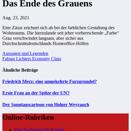
Das Ende des Grauens
Aug. 23, 2021
Eine Zäsur zeichnet sich ab bei der farblichen Gestaltung des
Wohnraums. Die hierzulande seit jeher vorherrschende „Farbe“
Grau verschwindet langsam, aber sicher aus
Durchschnittsdeutschlands Homeoffice-Höllen
Beitragsnavigation
Aussagen und Legenden
Fabian Lichters Economy Class
Ähnliche Beiträge
Friedrich Merz: eine umgekehrte Furzgrundel?
Erste Frau an der Spitze der UN?
Der Sonntagscartoon von Holger Weyrauch
Online-Rubriken
Vom Fachmann für Kenner