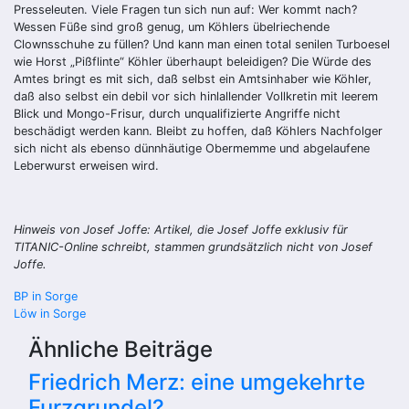
Presseleuten. Viele Fragen tun sich nun auf: Wer kommt nach?
Wessen Füße sind groß genug, um Köhlers übelriechende
Clownsschuhe zu füllen? Und kann man einen total senilen Turboesel
wie Horst „Pißflinte“ Köhler überhaupt beleidigen? Die Würde des
Amtes bringt es mit sich, daß selbst ein Amtsinhaber wie Köhler,
daß also selbst ein debil vor sich hinlallender Vollkretin mit leerem
Blick und Mongo-Frisur, durch unqualifizierte Angriffe nicht
beschädigt werden kann. Bleibt zu hoffen, daß Köhlers Nachfolger
sich nicht als ebenso dünnhäutige Obermemme und abgelaufene
Leberwurst erweisen wird.
Hinweis von Josef Joffe: Artikel, die Josef Joffe exklusiv für
TITANIC-Online schreibt, stammen grundsätzlich nicht von Josef
Joffe.
Beitragsnavigation
BP in Sorge
Löw in Sorge
Ähnliche Beiträge
Friedrich Merz: eine umgekehrte
Furzgrundel?