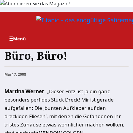
Zum
Inhalt
springen
Büro, Büro!
Mai 17, 2008
Martina Werner
: „Dieser Fritzl ist ja ein ganz
besonders perfides Stück Dreck! Mir ist gerade
aufgefallen: Die ‚bunten Aufkleber auf den
dreckigen Fliesen‘, mit denen die Gefangenen ihr
tristes Zuhause etwas wohnlicher machen wollten,
sind eindeutig WINDOW COLOR!“