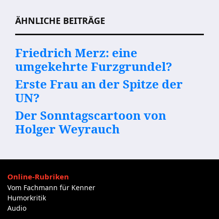
ÄHNLICHE BEITRÄGE
Friedrich Merz: eine
umgekehrte Furzgrundel?
Erste Frau an der Spitze der
UN?
Der Sonntagscartoon von
Holger Weyrauch
Online-Rubriken
Vom Fachmann für Kenner
Humorkritik
Audio