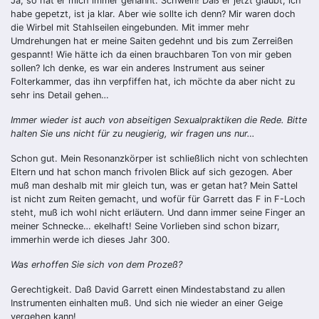
Ja, so hat er mich immer genannt: Schwein! Daß er jetzt glaubt, ich
habe gepetzt, ist ja klar. Aber wie sollte ich denn? Mir waren doch
die Wirbel mit Stahlseilen eingebunden. Mit immer mehr
Umdrehungen hat er meine Saiten gedehnt und bis zum Zerreißen
gespannt! Wie hätte ich da einen brauchbaren Ton von mir geben
sollen? Ich denke, es war ein anderes Instrument aus seiner
Folterkammer, das ihn verpfiffen hat, ich möchte da aber nicht zu
sehr ins Detail gehen…
Immer wieder ist auch von abseitigen Sexualpraktiken die Rede. Bitte
halten Sie uns nicht für zu neugierig, wir fragen uns nur…
Schon gut. Mein Resonanzkörper ist schließlich nicht von schlechten
Eltern und hat schon manch frivolen Blick auf sich gezogen. Aber
muß man deshalb mit mir gleich tun, was er getan hat? Mein Sattel
ist nicht zum Reiten gemacht, und wofür für Garrett das F in F-Loch
steht, muß ich wohl nicht erläutern. Und dann immer seine Finger an
meiner Schnecke… ekelhaft! Seine Vorlieben sind schon bizarr,
immerhin werde ich dieses Jahr 300.
Was erhoffen Sie sich von dem Prozeß?
Gerechtigkeit. Daß David Garrett einen Mindestabstand zu allen
Instrumenten einhalten muß. Und sich nie wieder an einer Geige
vergehen kann!