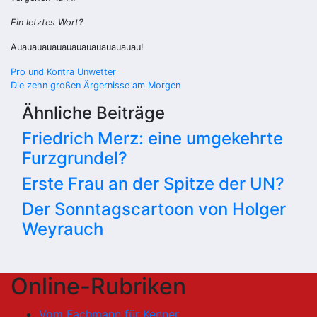
Ein letztes Wort?
Auauauauauauauauauauauauau!
Beitragsnavigation
Pro und Kontra Unwetter
Die zehn großen Ärgernisse am Morgen
Ähnliche Beiträge
Friedrich Merz: eine umgekehrte
Furzgrundel?
Erste Frau an der Spitze der UN?
Der Sonntagscartoon von Holger
Weyrauch
Online-Rubriken
Vom Fachmann für Kenner