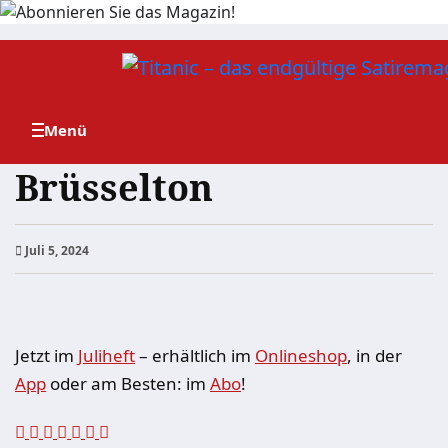
Zum
Inhalt
springen
Brüsselton
Juli 5, 2024
Jetzt im
Juliheft
– erhältlich im
Onlineshop
, in der
App
oder am Besten: im
Abo
!