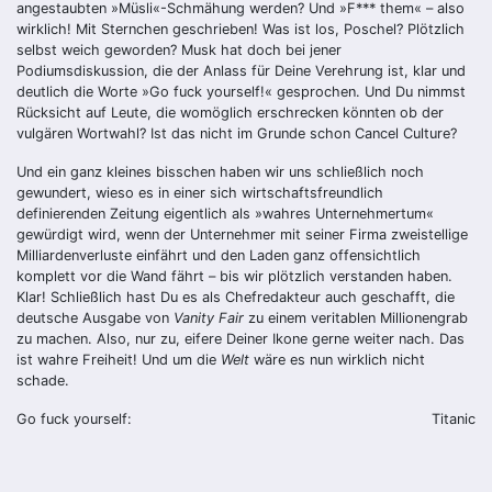
angestaubten »Müsli«-Schmähung werden? Und »F*** them« – also
wirklich! Mit Sternchen geschrieben! Was ist los, Poschel? Plötzlich
selbst weich geworden? Musk hat doch bei jener
Podiumsdiskussion, die der Anlass für Deine Verehrung ist, klar und
deutlich die Worte »Go fuck yourself!« gesprochen. Und Du nimmst
Rücksicht auf Leute, die womöglich erschrecken könnten ob der
vulgären Wortwahl? Ist das nicht im Grunde schon Cancel Culture?
Und ein ganz kleines bisschen haben wir uns schließlich noch
gewundert, wieso es in einer sich wirtschaftsfreundlich
definierenden Zeitung eigentlich als »wahres Unternehmertum«
gewürdigt wird, wenn der Unternehmer mit seiner Firma zweistellige
Milliardenverluste einfährt und den Laden ganz offensichtlich
komplett vor die Wand fährt – bis wir plötzlich verstanden haben.
Klar! Schließlich hast Du es als Chefredakteur auch geschafft, die
deutsche Ausgabe von
Vanity Fair
zu einem veritablen Millionengrab
zu machen. Also, nur zu, eifere Deiner Ikone gerne weiter nach. Das
ist wahre Freiheit! Und um die
Welt
wäre es nun wirklich nicht
schade.
Go fuck yourself:
Titanic