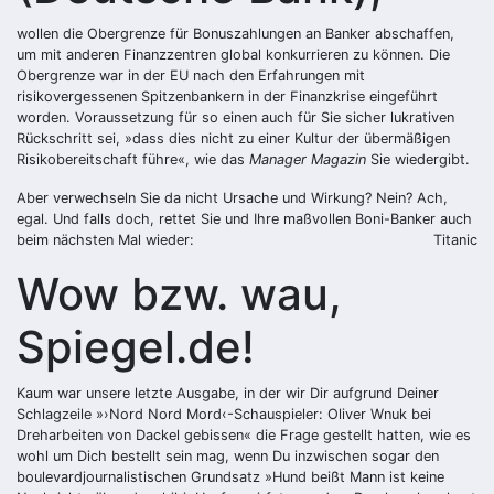
wollen die Obergrenze für Bonuszahlungen an Banker abschaffen,
um mit anderen Finanzzentren global konkurrieren zu können. Die
Obergrenze war in der EU nach den Erfahrungen mit
risikovergessenen Spitzenbankern in der Finanzkrise eingeführt
worden. Voraussetzung für so einen auch für Sie sicher lukrativen
Rückschritt sei, »dass dies nicht zu einer Kultur der übermäßigen
Risikobereitschaft führe«, wie das
Manager Magazin
Sie wiedergibt.
Aber verwechseln Sie da nicht Ursache und Wirkung? Nein? Ach,
egal. Und falls doch, rettet Sie und Ihre maßvollen Boni-Banker auch
beim nächsten Mal wieder:
Titanic
Wow bzw. wau,
Spiegel.de!
Kaum war unsere letzte Ausgabe, in der wir Dir aufgrund Deiner
Schlagzeile »›Nord Nord Mord‹-Schauspieler: Oliver Wnuk bei
Dreharbeiten von Dackel gebissen« die Frage gestellt hatten, wie es
wohl um Dich bestellt sein mag, wenn Du inzwischen sogar den
boulevardjournalistischen Grundsatz »Hund beißt Mann ist keine