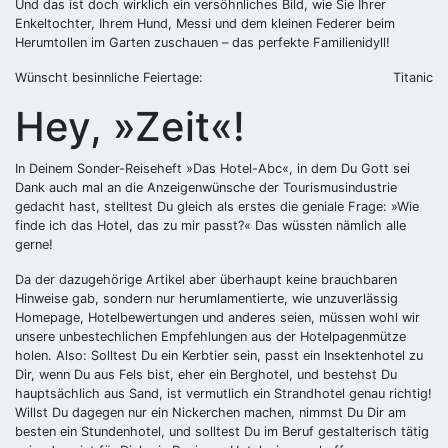
Und das ist doch wirklich ein versöhnliches Bild, wie Sie Ihrer
Enkeltochter, Ihrem Hund, Messi und dem kleinen Federer beim
Herumtollen im Garten zuschauen – das perfekte Familienidyll!
Wünscht besinnliche Feiertage:
Titanic
Hey, »Zeit«!
In Deinem Sonder-Reiseheft »Das Hotel-Abc«, in dem Du Gott sei
Dank auch mal an die Anzeigenwünsche der Tourismusindustrie
gedacht hast, stelltest Du gleich als erstes die geniale Frage: »Wie
finde ich das Hotel, das zu mir passt?« Das wüssten nämlich alle
gerne!
Da der dazugehörige Artikel aber überhaupt keine brauchbaren
Hinweise gab, sondern nur herumlamentierte, wie unzuverlässig
Homepage, Hotelbewertungen und anderes seien, müssen wohl wir
unsere unbestechlichen Empfehlungen aus der Hotelpagenmütze
holen. Also: Solltest Du ein Kerbtier sein, passt ein Insektenhotel zu
Dir, wenn Du aus Fels bist, eher ein Berghotel, und bestehst Du
hauptsächlich aus Sand, ist vermutlich ein Strandhotel genau richtig!
Willst Du dagegen nur ein Nickerchen machen, nimmst Du Dir am
besten ein Stundenhotel, und solltest Du im Beruf gestalterisch tätig