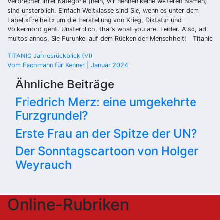
Verbrecher Ihrer Kategorie (nein, wir nennen keine weiteren Namen)
sind unsterblich. Einfach Weltklasse sind Sie, wenn es unter dem
Label »Freiheit« um die Herstellung von Krieg, Diktatur und
Völkermord geht. Unsterblich, that’s what you are. Leider. Also, ad
multos annos, Sie Furunkel auf dem Rücken der Menschheit!
Titanic
Beitragsnavigation
TITANIC Jahresrückblick (VI)
Vom Fachmann für Kenner | Januar 2024
Ähnliche Beiträge
Friedrich Merz: eine umgekehrte
Furzgrundel?
Erste Frau an der Spitze der UN?
Der Sonntagscartoon von Holger
Weyrauch
Online-Rubriken