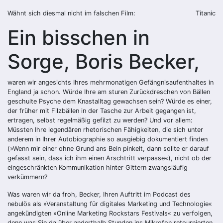
Wähnt sich diesmal nicht im falschen Film:
Titanic
Ein bisschen in
Sorge, Boris Becker,
waren wir angesichts Ihres mehrmonatigen Gefängnisaufenthaltes in
England ja schon. Würde Ihre am sturen Zurückdreschen von Bällen
geschulte Psyche dem Knastalltag gewachsen sein? Würde es einer,
der früher mit Filzbällen in der Tasche zur Arbeit gegangen ist,
ertragen, selbst regelmäßig gefilzt zu werden? Und vor allem:
Müssten Ihre legendären rhetorischen Fähigkeiten, die sich unter
anderem in Ihrer Autobiographie so ausgiebig dokumentiert finden
(»Wenn mir einer ohne Grund ans Bein pinkelt, dann sollte er darauf
gefasst sein, dass ich ihm einen Arschtritt verpasse«), nicht ob der
eingeschränkten Kommunikation hinter Gittern zwangsläufig
verkümmern?
Was waren wir da froh, Becker, Ihren Auftritt im Podcast des
nebulös als »Veranstaltung für digitales Marketing und Technologie«
angekündigten »Online Marketing Rockstars Festivals« zu verfolgen,
denn was Sie da über anderthalb Stunden ins Mikrofon retournierten,