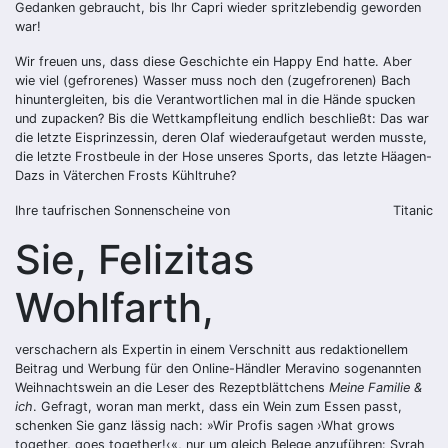
Gedanken gebraucht, bis Ihr Capri wieder spritzlebendig geworden
war!
Wir freuen uns, dass diese Geschichte ein Happy End hatte. Aber
wie viel (gefrorenes) Wasser muss noch den (zugefrorenen) Bach
hinuntergleiten, bis die Verantwortlichen mal in die Hände spucken
und zupacken? Bis die Wettkampfleitung endlich beschließt: Das war
die letzte Eisprinzessin, deren Olaf wiederaufgetaut werden musste,
die letzte Frostbeule in der Hose unseres Sports, das letzte Häagen-
Dazs in Väterchen Frosts Kühltruhe?
Ihre taufrischen Sonnenscheine von
Titanic
Sie, Felizitas
Wohlfarth,
verschachern als Expertin in einem Verschnitt aus redaktionellem
Beitrag und Werbung für den Online-Händler Meravino sogenannten
Weihnachtswein an die Leser des Rezeptblättchens
Meine Familie &
ich
. Gefragt, woran man merkt, dass ein Wein zum Essen passt,
schenken Sie ganz lässig nach: »Wir Profis sagen ›What grows
together, goes together!‹«, nur um gleich Belege anzuführen: Syrah