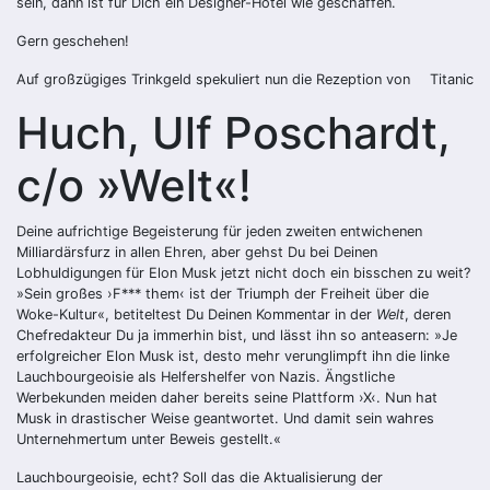
sein, dann ist für Dich ein Designer-Hotel wie geschaffen.
Gern geschehen!
Auf großzügiges Trinkgeld spekuliert nun die Rezeption von
Titanic
Huch, Ulf Poschardt,
c/o »Welt«!
Deine aufrichtige Begeisterung für jeden zweiten entwichenen
Milliardärsfurz in allen Ehren, aber gehst Du bei Deinen
Lobhuldigungen für Elon Musk jetzt nicht doch ein bisschen zu weit?
»Sein großes ›F*** them‹ ist der Triumph der Freiheit über die
Woke-Kultur«, betiteltest Du Deinen Kommentar in der
Welt
, deren
Chefredakteur Du ja immerhin bist, und lässt ihn so anteasern: »Je
erfolgreicher Elon Musk ist, desto mehr verunglimpft ihn die linke
Lauchbourgeoisie als Helfershelfer von Nazis. Ängstliche
Werbekunden meiden daher bereits seine Plattform ›X‹. Nun hat
Musk in drastischer Weise geantwortet. Und damit sein wahres
Unternehmertum unter Beweis gestellt.«
Lauchbourgeoisie, echt? Soll das die Aktualisierung der