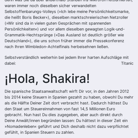
waren immer noch dieselben sicher verwandelten
Selbstoffenbarungs-Volleys (»Ich lebe meine Persönlichkeitsmarke,
die heißt Boris Becker«), dieselben marktschreierischen Netzroller
(»Wir sind da in vielen guten Gesprächen mit spannenden
Persönlichkeiten«) und vor allem dieselben gewagten Logik-und-
Grammatik-Hechtsprünge (»Das Ausland ist deutlich größer wie
Deutschland«), die uns schon früher immer die Pressekonferenz
nach Ihren Wimbledon-Achtelfinals herbeisehnen ließen.
Selbstverständlich weiterhin bei jedem Ihrer harten Aufschläge mit
dabei:
Titanic
¡Hola, Shakira!
Die spanische Staatsanwaltschaft wirft Dir vor, in den Jahren 2012
bis 2014 keine Steuern in Spanien gezahlt zu haben, obwohl Du mehr
als die Hälfte Deiner Zeit dort verbracht hast. Dadurch hättest Du
den Staat um Steuereinnahmen von fast 14,5 Millionen Euro
gebracht. Nun hast Du dies zugegeben, aber auch direkt durch
Deine Anwält/innen begründen lassen: Du hättest in dieser Zeit ein
»Nomadenleben« geführt und Dich deshalb nicht dazu verpflichtet
gefühlt, in Spanien Steuern zu zahlen.