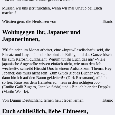
Müssen wir uns jetzt fürchten, wenn wir mal Urlaub bei Euch
machen?
Wüssten gern: die Heulsusen von
Titanic
Wohingegen Ihr, Japaner und
Japanerinnen,
350 Stunden im Monat arbeitet, eine »Input-Gesellschaft« seid, die
Einsatz und Loyalität mehr belohnt als Erfolg, und das Ganze frisch
bis zum Karoshi durchzieht. Warum tut Ihr Euch das an? »Viele
japanische Angestellte wissen einfach nicht, wie man den Job
wechselt«, schreibt Hiroshi Ono in einem Aufsatz zum Thema. Hey,
Japaner, das muss nicht sein! Zum Glück gibt es Bücher wie »…
dann bin ich auf den Baum geklettert!« (Dirk Rossmann), »Ich bin
so frei. Raus aus dem Hamsterrad – rein in den richtigen Job«
(Emilio Galli Zugaro, Jannike Stöhr) und »Bin ich hier der Depp?«
(Martin Wehrle).
Von Dumm-Deutschland lernen heißt leben lernen.
Titanic
Euch schließlich, liebe Chinesen,