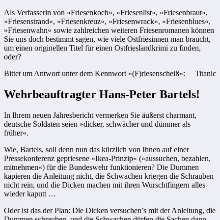
Als Verfasserin von »Friesenkoch«, »Friesenlist«, »Friesenbraut«,
»Friesenstrand«, »Friesenkreuz«, »Friesenwrack«, »Friesenblues«,
»Friesenwahn« sowie zahlreichen weiteren Friesenromanen können
Sie uns doch bestimmt sagen, wie viele Ostfriesinnen man braucht,
um einen originellen Titel für einen Ostfrieslandkrimi zu finden,
oder?
Bittet um Antwort unter dem Kennwort »(F)riesenscheiß«:
Titanic
Wehrbeauftragter Hans-Peter Bartels!
In Ihrem neuen Jahresbericht vermerken Sie äußerst charmant,
deutsche Soldaten seien »dicker, schwächer und dümmer als
früher«.
Wie, Bartels, soll denn nun das kürzlich von Ihnen auf einer
Pressekonferenz gepriesene »Ikea-Prinzip« (»aussuchen, bezahlen,
mitnehmen«) für die Bundeswehr funktionieren? Die Dummen
kapieren die Anleitung nicht, die Schwachen kriegen die Schrauben
nicht rein, und die Dicken machen mit ihren Wurschtfingern alles
wieder kaputt …
Oder ist das der Plan: Die Dicken versuchen’s mit der Anleitung, die
Dummen schrauben, und die Schwachen dürfen die Sachen dann