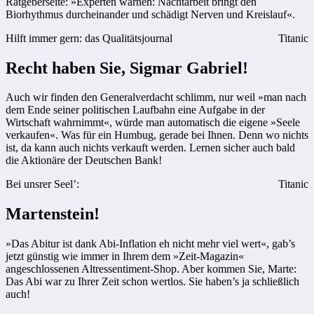
Ratgeberseite: »Experten warnen: Nachtarbeit bringt den
Biorhythmus durcheinander und schädigt Nerven und Kreislauf«.
Hilft immer gern: das Qualitätsjournal
Titanic
Recht haben Sie, Sigmar Gabriel!
Auch wir finden den Generalverdacht schlimm, nur weil »man nach
dem Ende seiner politischen Laufbahn eine Aufgabe in der
Wirtschaft wahrnimmt«, würde man automatisch die eigene »Seele
verkaufen«. Was für ein Humbug, gerade bei Ihnen. Denn wo nichts
ist, da kann auch nichts verkauft werden. Lernen sicher auch bald
die Aktionäre der Deutschen Bank!
Bei unsrer Seel’:
Titanic
Martenstein!
»Das Abitur ist dank Abi-Inflation eh nicht mehr viel wert«, gab’s
jetzt günstig wie immer in Ihrem dem »Zeit-Magazin«
angeschlossenen Altressentiment-Shop. Aber kommen Sie, Marte:
Das Abi war zu Ihrer Zeit schon wertlos. Sie haben’s ja schließlich
auch!