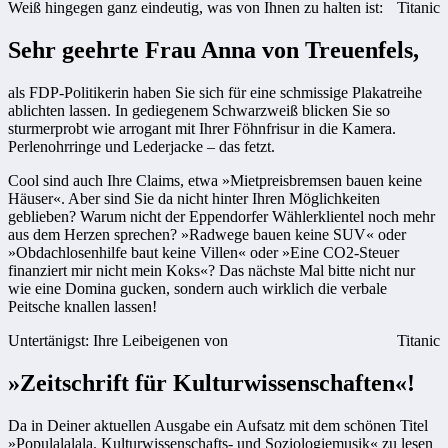
Weiß hingegen ganz eindeutig, was von Ihnen zu halten ist:
Titanic
Sehr geehrte Frau Anna von Treuenfels,
als FDP-Politikerin haben Sie sich für eine schmissige Plakatreihe
ablichten lassen. In gediegenem Schwarzweiß blicken Sie so
sturmerprobt wie arrogant mit Ihrer Föhnfrisur in die Kamera.
Perlenohrringe und Lederjacke – das fetzt.
Cool sind auch Ihre Claims, etwa »Mietpreisbremsen bauen keine
Häuser«. Aber sind Sie da nicht hinter Ihren Möglichkeiten
geblieben? Warum nicht der Eppendorfer Wählerklientel noch mehr
aus dem Herzen sprechen? »Radwege bauen keine SUV« oder
»Obdachlosenhilfe baut keine Villen« oder »Eine CO2-Steuer
finanziert mir nicht mein Koks«? Das nächste Mal bitte nicht nur
wie eine Domina gucken, sondern auch wirklich die verbale
Peitsche knallen lassen!
Untertänigst: Ihre Leibeigenen von
Titanic
»Zeitschrift für Kulturwissenschaften«!
Da in Deiner aktuellen Ausgabe ein Aufsatz mit dem schönen Titel
»Populalalala. Kulturwissenschafts- und Soziologiemusik« zu lesen