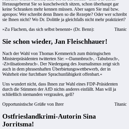
Herausgeberrat Sie so kuschelweich sitzen, schon überhaupt gar
keine Schranken mehr kennen müssen. Aber sagen Sie mal bzw.
apropos: Wer schreibt denn Ihnen so die Rezepte? Oder wer schreibt
sie Ihnen nicht? Wo Dr. Dolittle ja gleichfalls nicht mehr praktiziert?
»Zu Flachem, das sich selbst benennt« (Dr. Benn):
Titanic
Sie schon wieder, Jan Fleischhauer!
Nach der Wahl von Thomas Kemmerich zum thüringischen
Ministerpräsidenten twitterten Sie: »›Dammbruch‹, ›Tabubruch‹,
›Zivilisationsbruch‹. Der Niedergang des Journalismus zeigt sich
auch in dem phrasenhaften Überbietungswettbewerb, der in
Wahrheit eine furchtbare Sprachunfähigkeit offenbart.«
Uns wundert nicht, dass Ihnen zur Wahl eines FDP-Präsidenten
durch die Stimmen der AfD nichts anderes einfällt. Man will ja
schließlich niemanden vergraulen, gell?
Opportunistische Grüße von Ihrer
Titanic
Ostfrieslandkrimi-Autorin Sina
Jorritsma!