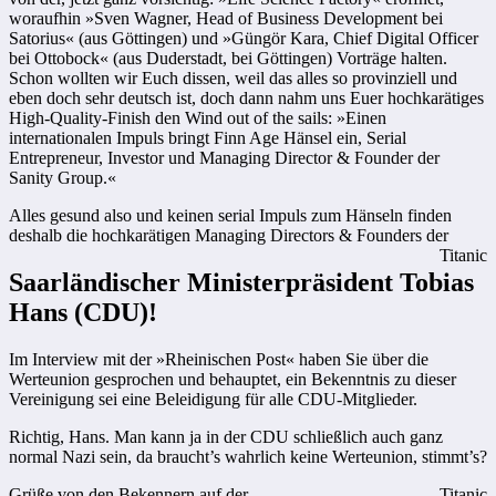
woraufhin »Sven Wagner, Head of Business Development bei
Satorius« (aus Göttingen) und »Güngör Kara, Chief Digital Officer
bei Ottobock« (aus Duderstadt, bei Göttingen) Vorträge halten.
Schon wollten wir Euch dissen, weil das alles so provinziell und
eben doch sehr deutsch ist, doch dann nahm uns Euer hochkarätiges
High-Quality-Finish den Wind out of the sails: »Einen
internationalen Impuls bringt Finn Age Hänsel ein, Serial
Entrepreneur, Investor und Managing Director & Founder der
Sanity Group.«
Alles gesund also und keinen serial Impuls zum Hänseln finden
deshalb die hochkarätigen Managing Directors & Founders der
Titanic
Saarländischer Ministerpräsident Tobias
Hans (CDU)!
Im Interview mit der »Rheinischen Post« haben Sie über die
Werteunion gesprochen und behauptet, ein Bekenntnis zu dieser
Vereinigung sei eine Beleidigung für alle CDU-Mitglieder.
Richtig, Hans. Man kann ja in der CDU schließlich auch ganz
normal Nazi sein, da braucht’s wahrlich keine Werteunion, stimmt’s?
Grüße von den Bekennern auf der
Titanic