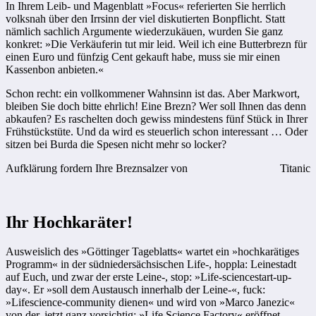
In Ihrem Leib- und Magenblatt »Focus« referierten Sie herrlich
volksnah über den Irrsinn der viel diskutierten Bonpflicht. Statt
nämlich sachlich Argumente wiederzukäuen, wurden Sie ganz
konkret: »Die Verkäuferin tut mir leid. Weil ich eine Butterbrezn für
einen Euro und fünfzig Cent gekauft habe, muss sie mir einen
Kassenbon anbieten.«
Schon recht: ein vollkommener Wahnsinn ist das. Aber Markwort,
bleiben Sie doch bitte ehrlich! Eine Brezn? Wer soll Ihnen das denn
abkaufen? Es raschelten doch gewiss mindestens fünf Stück in Ihrer
Frühstückstüte. Und da wird es steuerlich schon interessant … Oder
sitzen bei Burda die Spesen nicht mehr so locker?
Aufklärung fordern Ihre Breznsalzer von
Titanic
Ihr Hochkaräter!
Ausweislich des »Göttinger Tageblatts« wartet ein »hochkarätiges
Programm« in der südniedersächsischen Life-, hoppla: Leinestadt
auf Euch, und zwar der erste Leine-, stop: »Life-sciencestart-up-
day«. Er »soll dem Austausch innerhalb der Leine-«, fuck:
»Lifescience-community dienen« und wird von »Marco Janezic«
von der, jetzt ganz vorsichtig: »Life Science Factory« eröffnet,