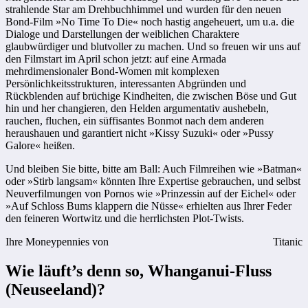
strahlende Star am Drehbuchhimmel und wurden für den neuen
Bond-Film »No Time To Die« noch hastig angeheuert, um u.a. die
Dialoge und Darstellungen der weiblichen Charaktere
glaubwürdiger und blutvoller zu machen. Und so freuen wir uns auf
den Filmstart im April schon jetzt: auf eine Armada
mehrdimensionaler Bond-Women mit komplexen
Persönlichkeitsstrukturen, interessanten Abgründen und
Rückblenden auf brüchige Kindheiten, die zwischen Böse und Gut
hin und her changieren, den Helden argumentativ aushebeln,
rauchen, fluchen, ein süffisantes Bonmot nach dem anderen
heraushauen und garantiert nicht »Kissy Suzuki« oder »Pussy
Galore« heißen.
Und bleiben Sie bitte, bitte am Ball: Auch Filmreihen wie »Batman«
oder »Stirb langsam« könnten Ihre Expertise gebrauchen, und selbst
Neuverfilmungen von Pornos wie »Prinzessin auf der Eichel« oder
»Auf Schloss Bums klappern die Nüsse« erhielten aus Ihrer Feder
den feineren Wortwitz und die herrlichsten Plot-Twists.
Ihre Moneypennies von
Titanic
Wie läuft’s denn so, Whanganui-Fluss
(Neuseeland)?