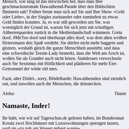
Mensch, wie lang ist das inzwischen her, dass man Ihre
geschmacksneutrale Hawaiihemd-Parade über den Bildschirm
flimmern sah? Früher freute man sich auf Sie und Ihre Show »Geld
oder Liebe«, in der Singles zueinander oder zumindest zu etwas
Geld finden konnten. Ja, es war still geworden um Sie, was
womöglich der Grund ist, warum Sie sich jetzt mit schuftigen
Altherrenparolen zurück in die Medienlandschaft wimmern. Greta
doof, #MeToo doof und überhaupt alles doof, was dem alten weißen
Heteromann den Spaß verdirbt. Sie dürfen nicht mehr baggern und
glotzen, weshalb gleich die ganze Menschheit ausstirbt, und dass
eine schwedische Teenie-Lady bemerkt, dass die Welt am Arsch ist,
wollen Sie als Grantler auch nicht hören. Stattdessen verwechseln
auch Sie Sexismus mit Höflichkeit und plädieren für mehr Eier-
Getrommel der white old men.
Fazit, alter Dödel-, sorry, Blödelbarde: Hawaiihemden sind ziemlich
out, und zuweilen auch die Menschen, die drinstecken.
Aloha:
Titanic
Namaste, Inder!
Ihr habt, wie wir auf Tagesschau.de gelesen haben, im Bundesstaat
Kerala zwei Hochhäuser mit Luxuswohnungen sprengen lassen,
weil sie »zu nah am Wasser gebaut waren«.