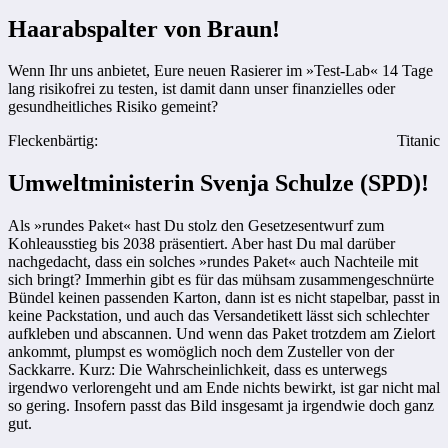
Haarabspalter von Braun!
Wenn Ihr uns anbietet, Eure neuen Rasierer im »Test-Lab« 14 Tage
lang risikofrei zu testen, ist damit dann unser finanzielles oder
gesundheitliches Risiko gemeint?
Fleckenbärtig:
Titanic
Umweltministerin Svenja Schulze (SPD)!
Als »rundes Paket« hast Du stolz den Gesetzesentwurf zum
Kohleausstieg bis 2038 präsentiert. Aber hast Du mal darüber
nachgedacht, dass ein solches »rundes Paket« auch Nachteile mit
sich bringt? Immerhin gibt es für das mühsam zusammengeschnürte
Bündel keinen passenden Karton, dann ist es nicht stapelbar, passt in
keine Packstation, und auch das Versandetikett lässt sich schlechter
aufkleben und abscannen. Und wenn das Paket trotzdem am Zielort
ankommt, plumpst es womöglich noch dem Zusteller von der
Sackkarre. Kurz: Die Wahrscheinlichkeit, dass es unterwegs
irgendwo verlorengeht und am Ende nichts bewirkt, ist gar nicht mal
so gering. Insofern passt das Bild insgesamt ja irgendwie doch ganz
gut.