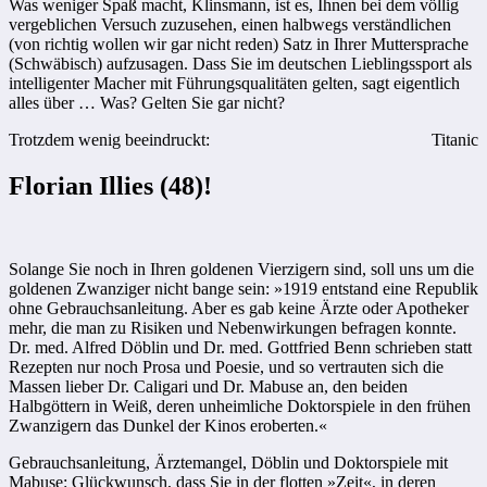
Was weniger Spaß macht, Klinsmann, ist es, Ihnen bei dem völlig
vergeblichen Versuch zuzusehen, einen halbwegs verständlichen
(von richtig wollen wir gar nicht reden) Satz in Ihrer Muttersprache
(Schwäbisch) aufzusagen. Dass Sie im deutschen Lieblingssport als
intelligenter Macher mit Führungsqualitäten gelten, sagt eigentlich
alles über … Was? Gelten Sie gar nicht?
Trotzdem wenig beeindruckt:
Titanic
Florian Illies (48)!
Solange Sie noch in Ihren goldenen Vierzigern sind, soll uns um die
goldenen Zwanziger nicht bange sein: »1919 entstand eine Republik
ohne Gebrauchsanleitung. Aber es gab keine Ärzte oder Apotheker
mehr, die man zu Risiken und Nebenwirkungen befragen konnte.
Dr. med. Alfred Döblin und Dr. med. Gottfried Benn schrieben statt
Rezepten nur noch Prosa und Poesie, und so vertrauten sich die
Massen lieber Dr. Caligari und Dr. Mabuse an, den beiden
Halbgöttern in Weiß, deren unheimliche Doktorspiele in den frühen
Zwanzigern das Dunkel der Kinos eroberten.«
Gebrauchsanleitung, Ärztemangel, Döblin und Doktorspiele mit
Mabuse: Glückwunsch, dass Sie in der flotten »Zeit«, in deren