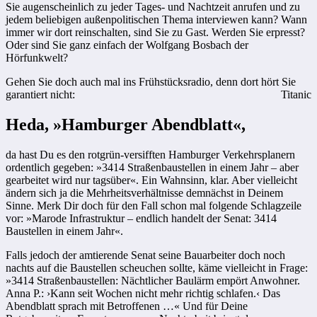
Sie augenscheinlich zu jeder Tages- und Nachtzeit anrufen und zu
jedem beliebigen außenpolitischen Thema interviewen kann? Wann
immer wir dort reinschalten, sind Sie zu Gast. Werden Sie erpresst?
Oder sind Sie ganz einfach der Wolfgang Bosbach der
Hörfunkwelt?
Gehen Sie doch auch mal ins Frühstücksradio, denn dort hört Sie
garantiert nicht:
Titanic
Heda, »Hamburger Abendblatt«,
da hast Du es den rotgrün-versifften Hamburger Verkehrsplanern
ordentlich gegeben: »3414 Straßenbaustellen in einem Jahr – aber
gearbeitet wird nur tagsüber«. Ein Wahnsinn, klar. Aber vielleicht
ändern sich ja die Mehrheitsverhältnisse demnächst in Deinem
Sinne. Merk Dir doch für den Fall schon mal folgende Schlagzeile
vor: »Marode Infrastruktur – endlich handelt der Senat: 3414
Baustellen in einem Jahr«.
Falls jedoch der amtierende Senat seine Bauarbeiter doch noch
nachts auf die Baustellen scheuchen sollte, käme vielleicht in Frage:
»3414 Straßenbaustellen: Nächtlicher Baulärm empört Anwohner.
Anna P.: ›Kann seit Wochen nicht mehr richtig schlafen.‹ Das
Abendblatt sprach mit Betroffenen …« Und für Deine