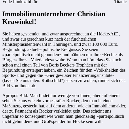
Volle Punktzahl für
Titanic
Immobilienunternehmer Christian
Krawinkel!
Sie haben gespendet, und zwar ausgerechnet an die Höcke-AfD,
und zwar ausgerechnet kurz nach der fürchterlichen
Ministerpräsidentenwahl in Thüringen, und zwar 100 000 Euro.
Begründung: aktuelle politische Ereignisse. Sie seien
»parteipolitisch nicht gebunden« und nähmen nur Ihre »Rechte als
Bürger« Ihres »Vaterlandes« wahr. Wenn man hört, dass Sie auch
schon mal einen Teil von Boris Beckers Trophäen mit der
Begründung ersteigert haben, ein Zeichen für den »Volkshelden des
Sports« und gegen die »Gier gewisser Finanzierungsinstitute«
(lassen Sie uns raten: Rothschild?) setzen zu wollen, rundet sich das
Bild von Ihnen ab.
Apropos Bild: Man findet nur wenige von Ihnen, aber auf einem
sehen Sie aus wie ein vorbestrafter Rocker, den man in einen
Maßanzug gesteckt hat, auf dem anderen wie ein Immobilienmakler,
der zu Fastnacht als Rocker verkleidet geht. Das scheint uns
ungefähr so konsequent wie wenn man gleichzeitig »parteipolitisch
nicht gebunden« und Großspender für Höcke sein will.