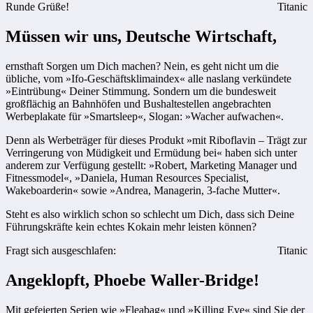
Runde Grüße!
Titanic
Müssen wir uns, Deutsche Wirtschaft,
ernsthaft Sorgen um Dich machen? Nein, es geht nicht um die
übliche, vom »Ifo-Geschäftsklimaindex« alle naslang verkündete
»Eintrübung« Deiner Stimmung. Sondern um die bundesweit
großflächig an Bahnhöfen und Bushaltestellen angebrachten
Werbeplakate für »Smartsleep«, Slogan: »Wacher aufwachen«.
Denn als Werbeträger für dieses Produkt »mit Riboflavin – Trägt zur
Verringerung von Müdigkeit und Ermüdung bei« haben sich unter
anderem zur Verfügung gestellt: »Robert, Marketing Manager und
Fitnessmodel«, »Daniela, Human Resources Specialist,
Wakeboarderin« sowie »Andrea, Managerin, 3-fache Mutter«.
Steht es also wirklich schon so schlecht um Dich, dass sich Deine
Führungskräfte kein echtes Kokain mehr leisten können?
Fragt sich ausgeschlafen:
Titanic
Angeklopft, Phoebe Waller-Bridge!
Mit gefeierten Serien wie »Fleabag« und »Killing Eve« sind Sie der