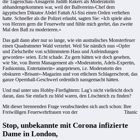
die Tagesschau-Ansagerin Judith Rakers als Moderatorin
abhandengekommen war, weil der Ballvereins-Chef dem
ägyptischen Diktator Abdel Fattah Al-Sisi einen Orden verliehen
hatte. Schneller als die Polizei erlaubt, sagten Sie: »Ich spiele also
von Herzen gern die Feuerwehr und fühle mich geehrt, das zweite
Mal den Ball zu moderieren.«
Das galt dann aber nur so lange, wie ein australisches Monsterfeuer
einen Quadratmeter Wald verzehrt. Weil Sie nämlich nun »Opfer
und Zielscheibe von schlimmstem Hass und Anfeindungen
geworden« seien. Echt schade. Zu gern hätten wir doch gesehen,
wie Sie, von Ihrem Management als »Moderatorin, Adels-Expertin,
Fashionista, Entertainerin« angepriesen, i.e. Moderatorin des
obskuren »Brisant«-Magazins und von etlichem Schlagerschrott, das
ganze Opernball-Geschwerl ordentlich nassgemacht hätten.
Und mal unter uns Hobby-Firefightern: Lag’s nicht vielleicht doch
daran, dass Sie einfach zu blöd waren, den Löschteich zu finden?
Mit dieser brennenden Frage verabschieden sich auch schon: Ihre
Freiwilligen Feuerwehrfrauen von der
Titanic
Stop, unbekannte mit Corona infizierte
Dame in London,