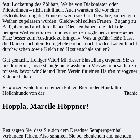
fest: Lockerung des Zölibats, Weihe von Diakonissen oder
Priesterinnen – nicht mit Ihnen. Auch warnten Sie vor einer
»Klerikalisierung der Frauen«, wenn sie, Gott bewahre, zu heiligen
Weihen zugelassen würden. Gleichwohl sollten Frauen »Zugang zu
Aufgaben und auch kirchlichen Diensten haben, die nicht die
heiligen Weihen erfordern und es ihnen ermöglichen, ihren eigenen
Platz besser zum Ausdruck zu bringen«. Was ungefähr heißt: Lasst
die Damen nach dem Rumgebete einfach noch fix den Laden feucht
durchwischen sowie Kelch und Hostienschale spülen?
Gut gemacht, Heiliger Vater! Mit dieser Einstellung ersparen Sie es
uns fürderhin, uns erst lange mit grässlichem Messwein besaufen zu
müssen, bevor wir Sie und Ihren Verein für einen Haufen misogyner
Spinner halten.
Es grüßen weiterhin mit einem kühlen Bier in der Hand: Ihre
Höllenhunde von der
Titanic
Hoppla, Mareile Höppner!
Erst sagten Sie, dass Sie sich dem Dresdner Semperopernball
verbunden fühlen. Also sprangen Sie bei ebenjenem ein, nachdem