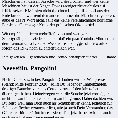
Maschinen hat, dessen Sprache wird gesprochen, und wer keine
Maschinen hat, ist der Neger. Etwas weniger rücksichtslos auf
Effekt setzend: Müssten nicht die einen billigen Rohstoff aus der
Erde buddeln, während den anderen immer die Maschinen gehören,
gäbe es das N-Wort nicht, falls das keine vereinfachende politische
Parole ist. Oder sogar Kritik der politischen Ökonomie!
Wir empfehlen hierzu mehr Reflexion und weniger
Selbstgefälligkeit, vielleicht auch bloß ein paar Youtube-Minuten mit
dem Lennon-Ono-Kracher »Woman is the nigger of the world«,
sofern das 1972 noch zu entschuldigen war.
Ihre gewissen Jugendlichen und Ironie-Behaupter auf der
Titanic
Neeeeiiin, Pangolin!
Nicht Du, süßes, liebes Pangolin! Glauben wir der Weltpresse
(Stand: Mitte Februar 2020), sollst Du, lebender Tannenzapfen,
drolliger Baumkraxler, das Coronavirus auf den Menschen
übertragen haben. Deinetwegen wird die Seuche jetzt womöglich
nicht nur zur Pandemie, sondern zur Pangomie. Dabei dachten wir,
Du seist, weil man Dich auch als Schuppentier kennt, lediglich für
Schuppenflechte verantwortlich, wie ja auch Dein Verwandter, das
Gürteltier, für die Gürtelrose – siehst Du, jetzt haben wir uns auch
noch eine Kalauergrippe eingefangen.