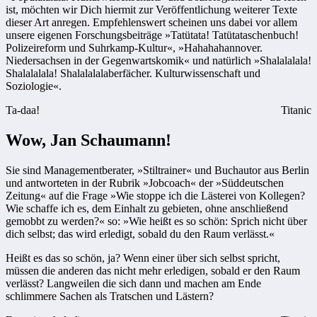
ist, möchten wir Dich hiermit zur Veröffentlichung weiterer Texte
dieser Art anregen. Empfehlenswert scheinen uns dabei vor allem
unsere eigenen Forschungsbeiträge »Tatütata! Tatütataschenbuch!
Polizeireform und Suhrkamp-Kultur«, »Hahahahannover.
Niedersachsen in der Gegenwartskomik« und natürlich »Shalalalala!
Shalalalala! Shalalalalaberfächer. Kulturwissenschaft und
Soziologie«.
Ta-daa!
Titanic
Wow, Jan Schaumann!
Sie sind Managementberater, »Stiltrainer« und Buchautor aus Berlin
und antworteten in der Rubrik »Jobcoach« der »Süddeutschen
Zeitung« auf die Frage »Wie stoppe ich die Lästerei von Kollegen?
Wie schaffe ich es, dem Einhalt zu gebieten, ohne anschließend
gemobbt zu werden?« so: »Wie heißt es so schön: Sprich nicht über
dich selbst; das wird erledigt, sobald du den Raum verlässt.«
Heißt es das so schön, ja? Wenn einer über sich selbst spricht,
müssen die anderen das nicht mehr erledigen, sobald er den Raum
verlässt? Langweilen die sich dann und machen am Ende
schlimmere Sachen als Tratschen und Lästern?