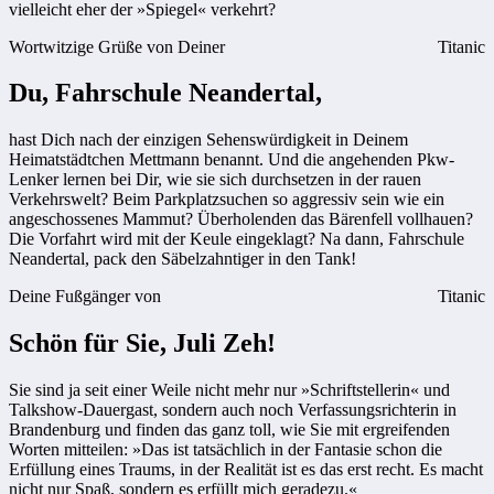
vielleicht eher der »Spiegel« verkehrt?
Wortwitzige Grüße von Deiner
Titanic
Du, Fahrschule Neandertal,
hast Dich nach der einzigen Sehenswürdigkeit in Deinem
Heimatstädtchen Mettmann benannt. Und die angehenden Pkw-
Lenker lernen bei Dir, wie sie sich durchsetzen in der rauen
Verkehrswelt? Beim Parkplatzsuchen so aggressiv sein wie ein
angeschossenes Mammut? Überholenden das Bärenfell vollhauen?
Die Vorfahrt wird mit der Keule eingeklagt? Na dann, Fahrschule
Neandertal, pack den Säbelzahntiger in den Tank!
Deine Fußgänger von
Titanic
Schön für Sie, Juli Zeh!
Sie sind ja seit einer Weile nicht mehr nur »Schriftstellerin« und
Talkshow-Dauergast, sondern auch noch Verfassungsrichterin in
Brandenburg und finden das ganz toll, wie Sie mit ergreifenden
Worten mitteilen: »Das ist tatsächlich in der Fantasie schon die
Erfüllung eines Traums, in der Realität ist es das erst recht. Es macht
nicht nur Spaß, sondern es erfüllt mich geradezu.«