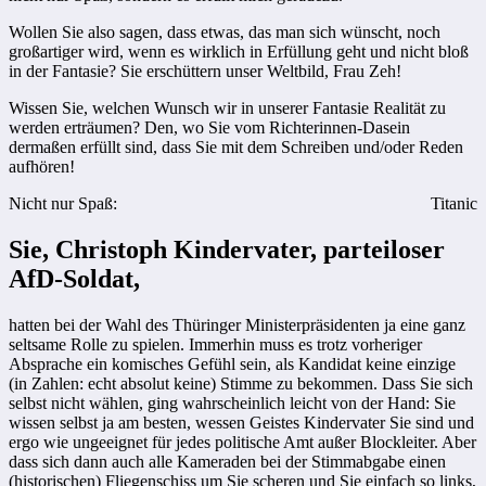
Wollen Sie also sagen, dass etwas, das man sich wünscht, noch
großartiger wird, wenn es wirklich in Erfüllung geht und nicht bloß
in der Fantasie? Sie erschüttern unser Weltbild, Frau Zeh!
Wissen Sie, welchen Wunsch wir in unserer Fantasie Realität zu
werden erträumen? Den, wo Sie vom Richterinnen-Dasein
dermaßen erfüllt sind, dass Sie mit dem Schreiben und/oder Reden
aufhören!
Nicht nur Spaß:
Titanic
Sie, Christoph Kindervater, parteiloser
AfD-Soldat,
hatten bei der Wahl des Thüringer Ministerpräsidenten ja eine ganz
seltsame Rolle zu spielen. Immerhin muss es trotz vorheriger
Absprache ein komisches Gefühl sein, als Kandidat keine einzige
(in Zahlen: echt absolut keine) Stimme zu bekommen. Dass Sie sich
selbst nicht wählen, ging wahrscheinlich leicht von der Hand: Sie
wissen selbst ja am besten, wessen Geistes Kindervater Sie sind und
ergo wie ungeeignet für jedes politische Amt außer Blockleiter. Aber
dass sich dann auch alle Kameraden bei der Stimmabgabe einen
(historischen) Fliegenschiss um Sie scheren und Sie einfach so links,