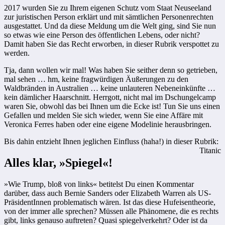
2017 wurden Sie zu Ihrem eigenen Schutz vom Staat Neuseeland
zur juristischen Person erklärt und mit sämtlichen Personenrechten
ausgestattet. Und da diese Meldung um die Welt ging, sind Sie nun
so etwas wie eine Person des öffentlichen Lebens, oder nicht?
Damit haben Sie das Recht erworben, in dieser Rubrik verspottet zu
werden.
Tja, dann wollen wir mal! Was haben Sie seither denn so getrieben,
mal sehen … hm, keine fragwürdigen Äußerungen zu den
Waldbränden in Australien … keine unlauteren Nebeneinkünfte …
kein dämlicher Haarschnitt. Herrgott, nicht mal im Dschungelcamp
waren Sie, obwohl das bei Ihnen um die Ecke ist! Tun Sie uns einen
Gefallen und melden Sie sich wieder, wenn Sie eine Affäre mit
Veronica Ferres haben oder eine eigene Modelinie herausbringen.
Bis dahin entzieht Ihnen jeglichen Einfluss (haha!) in dieser Rubrik:
Titanic
Alles klar, »Spiegel«!
»Wie Trump, bloß von links« betitelst Du einen Kommentar
darüber, dass auch Bernie Sanders oder Elizabeth Warren als US-
PräsidentInnen problematisch wären. Ist das diese Hufeisentheorie,
von der immer alle sprechen? Müssen alle Phänomene, die es rechts
gibt, links genauso auftreten? Quasi spiegelverkehrt? Oder ist da