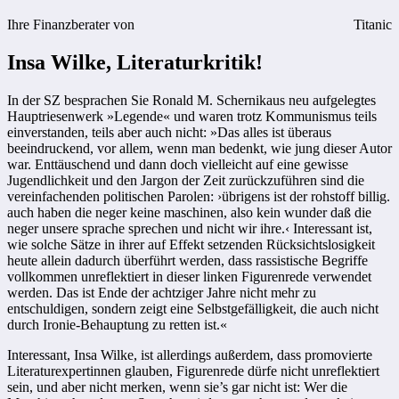
Ihre Finanzberater von
Titanic
Insa Wilke, Literaturkritik!
In der SZ besprachen Sie Ronald M. Schernikaus neu aufgelegtes
Hauptriesenwerk »Legende« und waren trotz Kommunismus teils
einverstanden, teils aber auch nicht: »Das alles ist überaus
beeindruckend, vor allem, wenn man bedenkt, wie jung dieser Autor
war. Enttäuschend und dann doch vielleicht auf eine gewisse
Jugendlichkeit und den Jargon der Zeit zurückzuführen sind die
vereinfachenden politischen Parolen: ›übrigens ist der rohstoff billig.
auch haben die neger keine maschinen, also kein wunder daß die
neger unsere sprache sprechen und nicht wir ihre.‹ Interessant ist,
wie solche Sätze in ihrer auf Effekt setzenden Rücksichtslosigkeit
heute allein dadurch überführt werden, dass rassistische Begriffe
vollkommen unreflektiert in dieser linken Figurenrede verwendet
werden. Das ist Ende der achtziger Jahre nicht mehr zu
entschuldigen, sondern zeigt eine Selbstgefälligkeit, die auch nicht
durch Ironie-Behauptung zu retten ist.«
Interessant, Insa Wilke, ist allerdings außerdem, dass promovierte
Literaturexpertinnen glauben, Figurenrede dürfe nicht unreflektiert
sein, und aber nicht merken, wenn sie’s gar nicht ist: Wer die