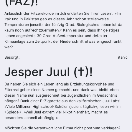
(FAZ)!
Anlässlich der Hitzerekorde im Juli erklärten Sie Ihren Lesern: »Im
Irak und in Pakistan gab es dieses Jahr schon stellenweise
Temperaturen jenseits der fünfzig Grad. Biologisches Leben ist da
kaum noch aufrechtzuerhalten.« Kann es sein, dass Ihr geistiges
Leben angesichts 39 Grad Außentemperatur und defekter
Klimaanlage zum Zeitpunkt der Niederschrift etwas eingeschränkt
war?
Besorgt:
Titanic
Jesper Juul (†)!
Da haben Sie sich ein Leben lang als Erziehungskoryphäe und
Elternratgeber einen Namen gemacht, und dank was bleibt eben
dieser Name nun ausgerechnet bei Jugendlichen im Gedächtnis
hängen? Dank einer E-Zigarette aus den kalifornischen Juul Labs!
»Viele Millionen Highschool-Schüler ›juulen‹ täglich«, lesen wir im
»Spiegel«. »Weil Juul extrem viel Nikotin enthält, macht es
besonders schnell abhängig.«
Möchten Sie die verantwortliche Firma nicht posthum verklagen?