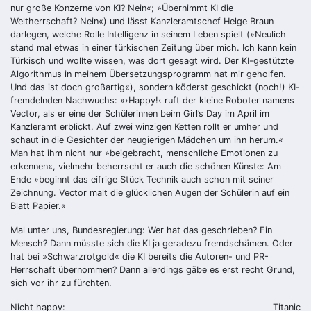
nur große Konzerne von KI? Nein«; »Übernimmt KI die
Weltherrschaft? Nein«) und lässt Kanzleramtschef Helge Braun
darlegen, welche Rolle Intelligenz in seinem Leben spielt (»Neulich
stand mal etwas in einer türkischen Zeitung über mich. Ich kann kein
Türkisch und wollte wissen, was dort gesagt wird. Der KI-gestützte
Algorithmus in meinem Übersetzungsprogramm hat mir geholfen.
Und das ist doch großartig«), sondern köderst geschickt (noch!) KI-
fremdelnden Nachwuchs: »›Happy!‹ ruft der kleine Roboter namens
Vector, als er eine der Schülerinnen beim Girl’s Day im April im
Kanzleramt erblickt. Auf zwei winzigen Ketten rollt er umher und
schaut in die Gesichter der neugierigen Mädchen um ihn herum.«
Man hat ihm nicht nur »beigebracht, menschliche Emotionen zu
erkennen«, vielmehr beherrscht er auch die schönen Künste: Am
Ende »beginnt das eifrige Stück Technik auch schon mit seiner
Zeichnung. Vector malt die glücklichen Augen der Schülerin auf ein
Blatt Papier.«
Mal unter uns, Bundesregierung: Wer hat das geschrieben? Ein
Mensch? Dann müsste sich die KI ja geradezu fremdschämen. Oder
hat bei »Schwarzrotgold« die KI bereits die Autoren- und PR-
Herrschaft übernommen? Dann allerdings gäbe es erst recht Grund,
sich vor ihr zu fürchten.
Nicht happy:
Titanic