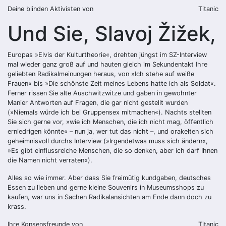
Deine blinden Aktivisten von
Titanic
Und Sie, Slavoj Žižek,
Europas »Elvis der Kulturtheorie«, drehten jüngst im SZ-Interview
mal wieder ganz groß auf und hauten gleich im Sekundentakt Ihre
geliebten Radikalmeinungen heraus, von »Ich stehe auf weiße
Frauen« bis »Die schönste Zeit meines Lebens hatte ich als Soldat«.
Ferner rissen Sie alte Auschwitzwitze und gaben in gewohnter
Manier Antworten auf Fragen, die gar nicht gestellt wurden
(»Niemals würde ich bei Gruppensex mitmachen«). Nachts stellten
Sie sich gerne vor, »wie ich Menschen, die ich nicht mag, öffentlich
erniedrigen könnte« – nun ja, wer tut das nicht –, und orakelten sich
geheimnisvoll durchs Interview (»Irgendetwas muss sich ändern«,
»Es gibt einflussreiche Menschen, die so denken, aber ich darf Ihnen
die Namen nicht verraten«).
Alles so wie immer. Aber dass Sie freimütig kundgaben, deutsches
Essen zu lieben und gerne kleine Souvenirs in Museumsshops zu
kaufen, war uns in Sachen Radikalansichten am Ende dann doch zu
krass.
Ihre Konsensfreunde von
Titanic