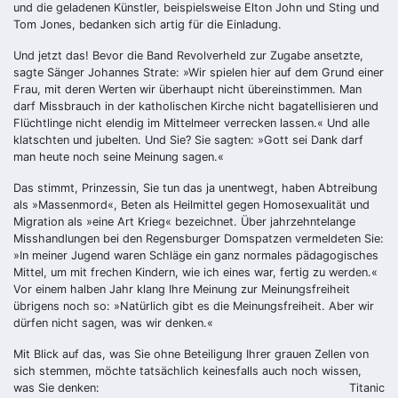
und die geladenen Künstler, beispielsweise Elton John und Sting und
Tom Jones, bedanken sich artig für die Einladung.
Und jetzt das! Bevor die Band Revolverheld zur Zugabe ansetzte,
sagte Sänger Johannes Strate: »Wir spielen hier auf dem Grund einer
Frau, mit deren Werten wir überhaupt nicht übereinstimmen. Man
darf Missbrauch in der katholischen Kirche nicht bagatellisieren und
Flüchtlinge nicht elendig im Mittelmeer verrecken lassen.« Und alle
klatschten und jubelten. Und Sie? Sie sagten: »Gott sei Dank darf
man heute noch seine Meinung sagen.«
Das stimmt, Prinzessin, Sie tun das ja unentwegt, haben Abtreibung
als »Massenmord«, Beten als Heilmittel gegen Homosexualität und
Migration als »eine Art Krieg« bezeichnet. Über jahrzehntelange
Misshandlungen bei den Regensburger Domspatzen vermeldeten Sie:
»In meiner Jugend waren Schläge ein ganz normales pädagogisches
Mittel, um mit frechen Kindern, wie ich eines war, fertig zu werden.«
Vor einem halben Jahr klang Ihre Meinung zur Meinungsfreiheit
übrigens noch so: »Natürlich gibt es die Meinungsfreiheit. Aber wir
dürfen nicht sagen, was wir denken.«
Mit Blick auf das, was Sie ohne Beteiligung Ihrer grauen Zellen von
sich stemmen, möchte tatsächlich keinesfalls auch noch wissen,
was Sie denken:
Titanic