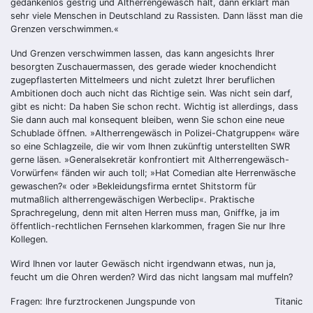
gedankenlos gestrig und Altherrengewäsch hält, dann erklärt man
sehr viele Menschen in Deutschland zu Rassisten. Dann lässt man die
Grenzen verschwimmen.«
Und Grenzen verschwimmen lassen, das kann angesichts Ihrer
besorgten Zuschauermassen, des gerade wieder knochendicht
zugepflasterten Mittelmeers und nicht zuletzt Ihrer beruflichen
Ambitionen doch auch nicht das Richtige sein. Was nicht sein darf,
gibt es nicht: Da haben Sie schon recht. Wichtig ist allerdings, dass
Sie dann auch mal konsequent bleiben, wenn Sie schon eine neue
Schublade öffnen. »Altherrengewäsch in Polizei-Chatgruppen« wäre
so eine Schlagzeile, die wir vom Ihnen zukünftig unterstellten SWR
gerne läsen. »Generalsekretär konfrontiert mit Altherrengewäsch-
Vorwürfen« fänden wir auch toll; »Hat Comedian alte Herrenwäsche
gewaschen?« oder »Bekleidungsfirma erntet Shitstorm für
mutmaßlich altherrengewäschigen Werbeclip«. Praktische
Sprachregelung, denn mit alten Herren muss man, Gniffke, ja im
öffentlich-rechtlichen Fernsehen klarkommen, fragen Sie nur Ihre
Kollegen.
Wird Ihnen vor lauter Gewäsch nicht irgendwann etwas, nun ja,
feucht um die Ohren werden? Wird das nicht langsam mal muffeln?
Fragen: Ihre furztrockenen Jungspunde von
Titanic