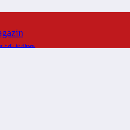
agazin
 Heftartikel lesen.