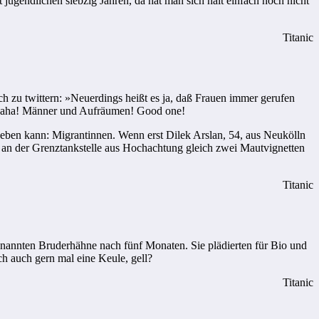
jugendlichen siebzig Jahren, da hat man sich halt einfach noch nicht
Titanic
h zu twittern: »Neuerdings heißt es ja, daß Frauen immer gerufen
 haha! Männer und Aufräumen! Good one!
 geben kann: Migrantinnen. Wenn erst Dilek Arslan, 54, aus Neukölln
ich an der Grenztankstelle aus Hochachtung gleich zwei Mautvignetten
Titanic
enannten Bruderhähne nach fünf Monaten. Sie plädierten für Bio und
ch auch gern mal eine Keule, gell?
Titanic