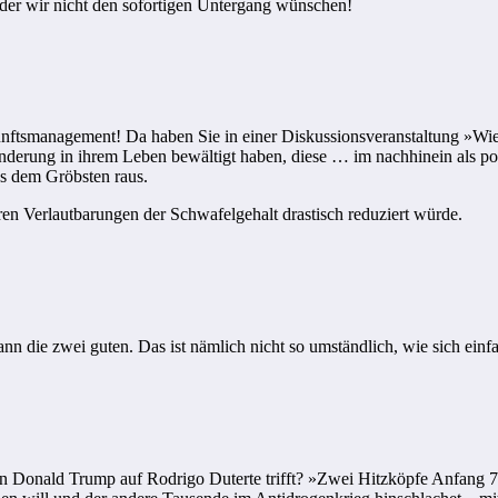
, der wir nicht den sofortigen Untergang wünschen!
nftsmanagement! Da haben Sie in einer Diskussionsveranstaltung »Wie 
erung in ihrem Leben bewältigt haben, diese … im nachhinein als posit
us dem Gröbsten raus.
ren Verlautbarungen der Schwafelgehalt drastisch reduziert würde.
nn die zwei guten. Das ist nämlich nicht so umständlich, wie sich einf
Donald Trump auf Rodrigo Duterte trifft? »Zwei Hitzköpfe Anfang 70, 