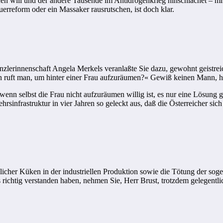
en will und der andere Tausende im Antidrogenkrieg hinschlachet – mit 
erreform oder ein Massaker rausrutschen, ist doch klar.
lerinnenschaft Angela Merkels veranlaßte Sie dazu, gewohnt geistreic
n ruft man, um hinter einer Frau aufzuräumen?« Gewiß keinen Mann,
 wenn selbst die Frau nicht aufzuräumen willig ist, es nur eine Lösung
hrsinfrastruktur in vier Jahren so geleckt aus, daß die Österreicher s
cher Küken in der industriellen Produktion sowie die Tötung der sog
richtig verstanden haben, nehmen Sie, Herr Brust, trotzdem gelegentli