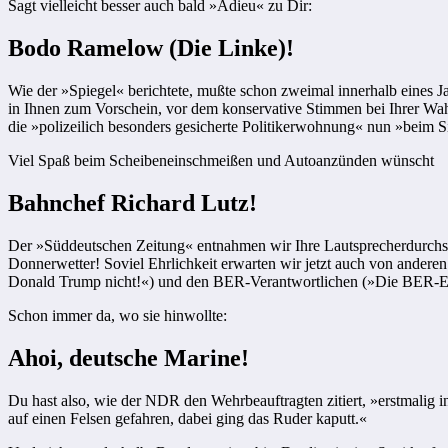
Sagt vielleicht besser auch bald »Adieu« zu Dir:
Bodo Ramelow (Die Linke)!
Wie der »Spiegel« berichtete, mußte schon zweimal innerhalb eines J
in Ihnen zum Vorschein, vor dem konservative Stimmen bei Ihrer Wahl
die »polizeilich besonders gesicherte Politikerwohnung« nun »beim S
Viel Spaß beim Scheibeneinschmeißen und Autoanzünden wünscht
Bahnchef Richard Lutz!
Der »Süddeutschen Zeitung« entnahmen wir Ihre Lautsprecherdurchsag
Donnerwetter! Soviel Ehrlichkeit erwarten wir jetzt auch von ander
Donald Trump nicht!«) und den BER-Verantwortlichen (»Die BER-Eröf
Schon immer da, wo sie hinwollte:
Ahoi, deutsche Marine!
Du hast also, wie der NDR den Wehrbeauftragten zitiert, »erstmalig 
auf einen Felsen gefahren, dabei ging das Ruder kaputt.«