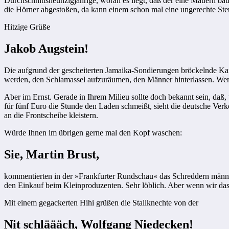
Durchschnittsneunzigjährige, woran es liegt, daß der eine Mauern bau
die Hörner abgestoßen, da kann einem schon mal eine ungerechte Steu
Hitzige Grüße
Jakob Augstein!
Die aufgrund der gescheiterten Jamaika-Sondierungen bröckelnde Kanz
werden, den Schlamassel aufzuräumen, den Männer hinterlassen. We
Aber im Ernst. Gerade in Ihrem Milieu sollte doch bekannt sein, daß,
für fünf Euro die Stunde den Laden schmeißt, sieht die deutsche Verke
an die Frontscheibe kleistern.
Würde Ihnen im übrigen gerne mal den Kopf waschen:
Sie, Martin Brust,
kommentierten in der »Frankfurter Rundschau« das Schreddern männli
den Einkauf beim Kleinproduzenten. Sehr löblich. Aber wenn wir das 
Mit einem gegackerten Hihi grüßen die Stallknechte von der
Nit schläääch, Wolfgang Niedecken!