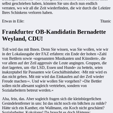
selbst geschrieben haben, könnten Sie uns doch nun endlich
verraten, wo wir all die Zeit wiederfinden, die wir durch die Lektüre
Ihres Schinkens verloren haben.
Etwas in Eile:
Titanic
Frankfurter OB-Kandidatin Bernadette
Weyland, CDU!
Toll wird das mit Ihnen. Denn Sie wissen, was Sie wollen, wie wir
in der Lokalausgabe der FAZ erfahren: ein Ende der hohen »Zahl
von Bettlern sowie ›sogenannten Musikanten und Künstlern‹, die
vor allem auf der Zeil aggressiv die Leute angingen. Gruppen, die
dort lagerten, um ›für LSD, Essen und Hunde‹ zu betteln, seien
inakzeptabel für Passanten wie Geschäftsinhaber. ›Mit mir wird es
das nicht geben. Mit mir wird das Einkaufen auf der Zeil wieder
Freude machen‹«. Und wie wollen Sie vorgehen? »Die Bettler
sollen nicht allesamt sogleich vertrieben, sondern von
Sozialarbeitern betreut werden.«
Aha, fein, das. Aber sogleich fragen sich die kleinbürgerlichen
Gesindelentferner in uns: Ist das nicht noch ein bißchen zu milde?
Hätte sich ein Kanther, ein Wallmann, ein Koch nicht geschämt?
Sozialarbeiter, Kokolores! Da braucht es doch Härteres: