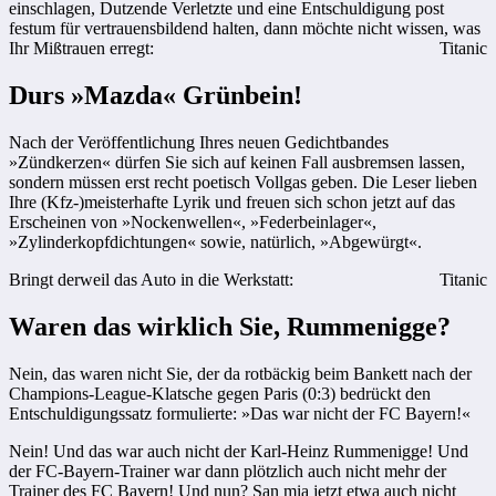
einschlagen, Dutzende Verletzte und eine Entschuldigung post
festum für vertrauensbildend halten, dann möchte nicht wissen, was
Ihr Mißtrauen erregt:
Titanic
Durs »Mazda« Grünbein!
Nach der Veröffentlichung Ihres neuen Gedichtbandes
»Zündkerzen« dürfen Sie sich auf keinen Fall ausbremsen lassen,
sondern müssen erst recht poetisch Vollgas geben. Die Leser lieben
Ihre (Kfz-)meisterhafte Lyrik und freuen sich schon jetzt auf das
Erscheinen von »Nockenwellen«, »Federbeinlager«,
»Zylinderkopfdichtungen« sowie, natürlich, »Abgewürgt«.
Bringt derweil das Auto in die Werkstatt:
Titanic
Waren das wirklich Sie, Rummenigge?
Nein, das waren nicht Sie, der da rotbäckig beim Bankett nach der
Champions-League-Klatsche gegen Paris (0:3) bedrückt den
Entschuldigungssatz formulierte: »Das war nicht der FC Bayern!«
Nein! Und das war auch nicht der Karl-Heinz Rummenigge! Und
der FC-Bayern-Trainer war dann plötzlich auch nicht mehr der
Trainer des FC Bayern! Und nun? San mia jetzt etwa auch nicht