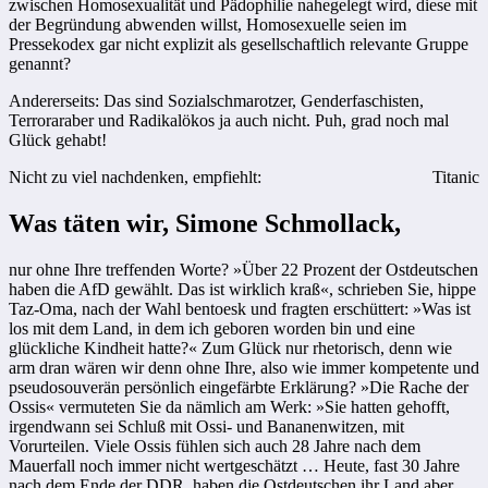
zwischen Homosexualität und Pädophilie nahegelegt wird, diese mit
der Begründung abwenden willst, Homosexuelle seien im
Pressekodex gar nicht explizit als gesellschaftlich relevante Gruppe
genannt?
Andererseits: Das sind Sozialschmarotzer, Genderfaschisten,
Terroraraber und Radikalökos ja auch nicht. Puh, grad noch mal
Glück gehabt!
Nicht zu viel nachdenken, empfiehlt:
Titanic
Was täten wir, Simone Schmollack,
nur ohne Ihre treffenden Worte? »Über 22 Prozent der Ostdeutschen
haben die AfD gewählt. Das ist wirklich kraß«, schrieben Sie, hippe
Taz-Oma, nach der Wahl bentoesk und fragten erschüttert: »Was ist
los mit dem Land, in dem ich geboren worden bin und eine
glückliche Kindheit hatte?« Zum Glück nur rhetorisch, denn wie
arm dran wären wir denn ohne Ihre, also wie immer kompetente und
pseudosouverän persönlich eingefärbte Erklärung? »Die Rache der
Ossis« vermuteten Sie da nämlich am Werk: »Sie hatten gehofft,
irgendwann sei Schluß mit Ossi- und Bananenwitzen, mit
Vorurteilen. Viele Ossis fühlen sich auch 28 Jahre nach dem
Mauerfall noch immer nicht wertgeschätzt … Heute, fast 30 Jahre
nach dem Ende der DDR, haben die Ostdeutschen ihr Land aber