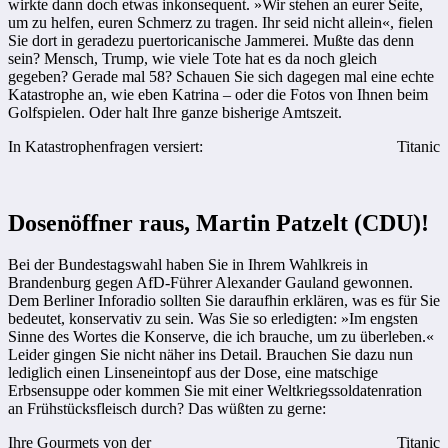
wirkte dann doch etwas inkonsequent. »Wir stehen an eurer Seite,
um zu helfen, euren Schmerz zu tragen. Ihr seid nicht allein«, fielen
Sie dort in geradezu puertoricanische Jammerei. Mußte das denn
sein? Mensch, Trump, wie viele Tote hat es da noch gleich
gegeben? Gerade mal 58? Schauen Sie sich dagegen mal eine echte
Katastrophe an, wie eben Katrina – oder die Fotos von Ihnen beim
Golfspielen. Oder halt Ihre ganze bisherige Amtszeit.
In Katastrophenfragen versiert:
Titanic
Dosenöffner raus, Martin Patzelt (CDU)!
Bei der Bundestagswahl haben Sie in Ihrem Wahlkreis in
Brandenburg gegen AfD-Führer Alexander Gauland gewonnen.
Dem Berliner Inforadio sollten Sie daraufhin erklären, was es für Sie
bedeutet, konservativ zu sein. Was Sie so erledigten: »Im engsten
Sinne des Wortes die Konserve, die ich brauche, um zu überleben.«
Leider gingen Sie nicht näher ins Detail. Brauchen Sie dazu nun
lediglich einen Linseneintopf aus der Dose, eine matschige
Erbsensuppe oder kommen Sie mit einer Weltkriegssoldatenration
an Frühstücksfleisch durch? Das wüßten zu gerne:
Ihre Gourmets von der
Titanic