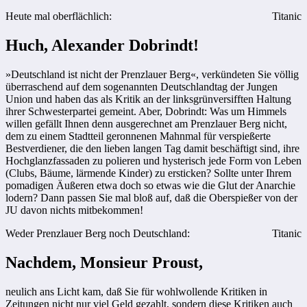
Heute mal oberflächlich:
Titanic
Huch, Alexander Dobrindt!
»Deutschland ist nicht der Prenzlauer Berg«, verkündeten Sie völlig
überraschend auf dem sogenannten Deutschlandtag der Jungen
Union und haben das als Kritik an der linksgrünversifften Haltung
ihrer Schwesterpartei gemeint. Aber, Dobrindt: Was um Himmels
willen gefällt Ihnen denn ausgerechnet am Prenzlauer Berg nicht,
dem zu einem Stadtteil geronnenen Mahnmal für verspießerte
Bestverdiener, die den lieben langen Tag damit beschäftigt sind, ihre
Hochglanzfassaden zu polieren und hysterisch jede Form von Leben
(Clubs, Bäume, lärmende Kinder) zu ersticken? Sollte unter Ihrem
pomadigen Äußeren etwa doch so etwas wie die Glut der Anarchie
lodern? Dann passen Sie mal bloß auf, daß die Oberspießer von der
JU davon nichts mitbekommen!
Weder Prenzlauer Berg noch Deutschland:
Titanic
Nachdem, Monsieur Proust,
neulich ans Licht kam, daß Sie für wohlwollende Kritiken in
Zeitungen nicht nur viel Geld gezahlt, sondern diese Kritiken auch