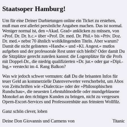
Staatsoper Hamburg!
Um für eine Deiner Darbietungen online ein Ticket zu erstehen,
muß man erst allerlei persönliche Angaben machen. Das ist normal.
Weniger normal ist, den »Akad. Grad« anklicken zu müssen, von
»Prof. Dr. Dr. h.c.« über »Prof. Dr. med. Dr. Phil.« bis »Priv. Doz.
Dr. med.« nebst 70 ähnlich wohlklingenden Titeln. Aber warum?
Damit die nicht gelisteten »Handw.« und »Kl. Angest.« mutlos
aufgeben und der professorale Rest unter sich bleibt? Oder damit Du
die Sitzplätze gerecht zuteilen kannst: die Logenplätze für die Profs
mit Doppel-Dr., die niedrig qualifizierten »Dr. jur.« oder gar »Dipl.-
Ing.« versteckt im 4. Rang Balkon?
Was wir jedoch schwer vermuten: daß Du die brisanten Infos für
teuer Geld an kommerzielle Datenverwerter verscherbelst, um Abos
von Zeitschriften wie »Dialectica« oder der »Philosophischen
Rundschau«, die neuesten Lehrstuhlmodelle oder mundgeblasene
Monokel an den richtigen Kunden zu bringen, nicht zu vergessen
Opern-Escort-Services und Professorenhüte aus feinstem Wollfilz.
Ganz schön clever, loben
Deine Don Giovannis und Carmens von
Titanic