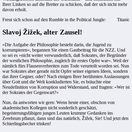
Ihrer Linken so auf die Bretter zu schicken, daß der sich nicht mehr
davon erholt.
Freut sich schon auf den Rumble in the Political Jungle:
Titanic
Slavoj Žižek, alter Zausel!
»Die Aufgabe der Philosophie besteht darin, die Jugend zu
korrumpieren«, begannen Sie einen Gastbeitrag für die NZZ. Und
so sei es »nicht weiter verwunderlich, daß Sokrates, der Begründer
der westlichen Philosophie, zugleich ihr erstes Opfer war«. Weil der
nämlich fürs Flausenverbreiten zum Tode verurteilt worden sei. Nun
war Sokrates aber gerade nicht Opfer seiner eigenen Ideen, sondern
das ihrer Gegner, oder? Nach einigen Ihrer berühmten Auslassungen
über Gott und die Welt konkludierten Sie, es bräuchte eine
Neudefinition von Korruption und Widerstand, und fragten: »Wer ist
der Sokrates der Gegenwart?«
Nun, da antworten wir gern: Wenn heute einer, obschon von
akademischen Kollegen nicht sonderlich geschätzt,
begeisterungsfähigen jungen Leuten krumme Gedanken ins
Zerebrum pflanzt, dann sind das natürlich, Žižek, Sie! Und jetzt den
Schierlingsbecher trinken!