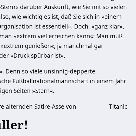
tern« darüber Auskunft, wie Sie mit so vielen
o, wie wichtig es ist, daß Sie sich in »einem
anisation ist essentiell«. Doch, »ganz klar«,
it man »extrem viel erreichen kann«: Man muß
 »extrem genießen«, ja manchmal gar
der »Druck spürbar ist«.
da«. Denn so viele unsinnig-depperte
tsche Fußballnationalmannschaft in einem Jahr
gen Seiten »Stern«.
hre alternden Satire-Asse von
Titanic
ller!