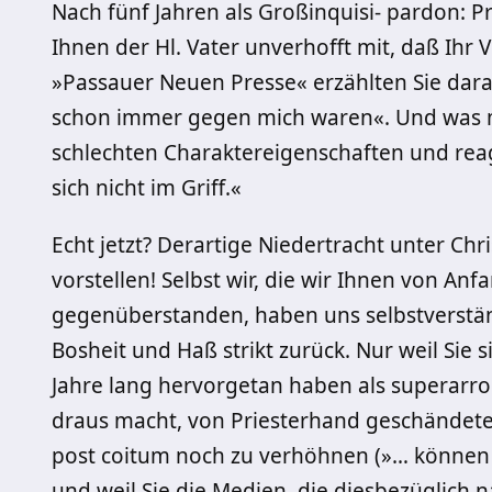
Nach fünf Jahren als Großinquisi- pardon: P
Ihnen der Hl. Vater unverhofft mit, daß Ihr V
»Passauer Neuen Presse« erzählten Sie dara
schon immer gegen mich waren«. Und was m
schlechten Charaktereigenschaften und rea
sich nicht im Griff.«
Echt jetzt? Derartige Niedertracht unter Ch
vorstellen! Selbst wir, die wir Ihnen von Anf
gegenüberstanden, haben uns selbstverständ
Bosheit und Haß strikt zurück. Nur weil Sie
Jahre lang hervorgetan haben als superarro
draus macht, von Priesterhand geschändet
post coitum noch zu verhöhnen (»… können w
und weil Sie die Medien, die diesbezüglich n