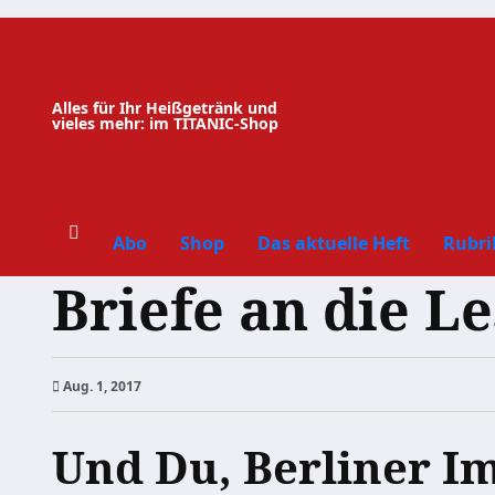
Zum
Inhalt
springen
Alles für Ihr Heißgetränk und
vieles mehr: im TITANIC-Shop
Abo
Shop
Das aktuelle Heft
Rubri
Briefe an die L
Aug. 1, 2017
Und Du, Berliner I