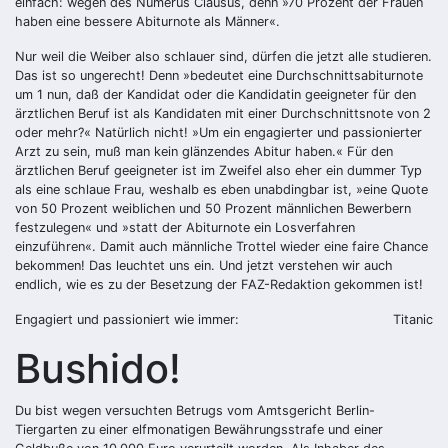
einfach: wegen des Numerus Clausus, denn »70 Prozent der Frauen
haben eine bessere Abiturnote als Männer«.
Nur weil die Weiber also schlauer sind, dürfen die jetzt alle studieren.
Das ist so ungerecht! Denn »bedeutet eine Durchschnittsabiturnote
um 1 nun, daß der Kandidat oder die Kandidatin geeigneter für den
ärztlichen Beruf ist als Kandidaten mit einer Durchschnittsnote von 2
oder mehr?« Natürlich nicht! »Um ein engagierter und passionierter
Arzt zu sein, muß man kein glänzendes Abitur haben.« Für den
ärztlichen Beruf geeigneter ist im Zweifel also eher ein dummer Typ
als eine schlaue Frau, weshalb es eben unabdingbar ist, »eine Quote
von 50 Prozent weiblichen und 50 Prozent männlichen Bewerbern
festzulegen« und »statt der Abiturnote ein Losverfahren
einzuführen«. Damit auch männliche Trottel wieder eine faire Chance
bekommen! Das leuchtet uns ein. Und jetzt verstehen wir auch
endlich, wie es zu der Besetzung der FAZ-Redaktion gekommen ist!
Engagiert und passioniert wie immer:
Titanic
Bushido!
Du bist wegen versuchten Betrugs vom Amtsgericht Berlin-
Tiergarten zu einer elfmonatigen Bewährungsstrafe und einer