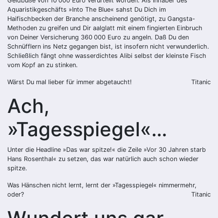
Geldbuße von 10 000 Euro verurteilt worden. Als Inhaber des
Aquaristikgeschäfts »Into The Blue« sahst Du Dich im
Haifischbecken der Branche anscheinend genötigt, zu Gangsta-
Methoden zu greifen und Dir aalglatt mit einem fingierten Einbruch
von Deiner Versicherung 360 000 Euro zu angeln. Daß Du den
Schnüfflern ins Netz gegangen bist, ist insofern nicht verwunderlich.
Schließlich fängt ohne wasserdichtes Alibi selbst der kleinste Fisch
vom Kopf an zu stinken.
Wärst Du mal lieber für immer abgetaucht!
Titanic
Ach,
»Tagesspiegel«…
Unter die Headline »Das war spitze!« die Zeile »Vor 30 Jahren starb
Hans Rosenthal« zu setzen, das war natürlich auch schon wieder
spitze.
Was Hänschen nicht lernt, lernt der »Tagesspiegel« nimmermehr,
oder?
Titanic