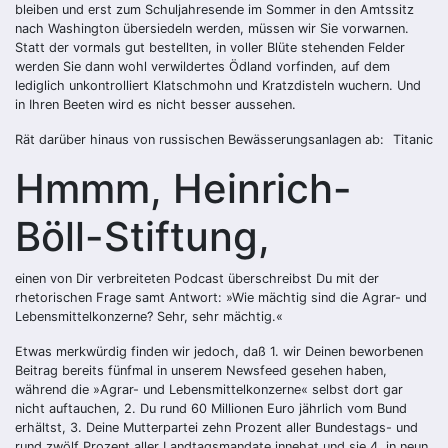
bleiben und erst zum Schuljahresende im Sommer in den Amtssitz
nach Washington übersiedeln werden, müssen wir Sie vorwarnen.
Statt der vormals gut bestellten, in voller Blüte stehenden Felder
werden Sie dann wohl verwildertes Ödland vorfinden, auf dem
lediglich unkontrolliert Klatschmohn und Kratzdisteln wuchern. Und
in Ihren Beeten wird es nicht besser aussehen.
Rät darüber hinaus von russischen Bewässerungsanlagen ab:
Titanic
Hmmm, Heinrich-
Böll-Stiftung,
einen von Dir verbreiteten Podcast überschreibst Du mit der
rhetorischen Frage samt Antwort: »Wie mächtig sind die Agrar- und
Lebensmittelkonzerne? Sehr, sehr mächtig.«
Etwas merkwürdig finden wir jedoch, daß 1. wir Deinen beworbenen
Beitrag bereits fünfmal in unserem Newsfeed gesehen haben,
während die »Agrar- und Lebensmittelkonzerne« selbst dort gar
nicht auftauchen, 2. Du rund 60 Millionen Euro jährlich vom Bund
erhältst, 3. Deine Mutterpartei zehn Prozent aller Bundestags- und
rund zwölf Prozent aller Landtagsmandate innehat und sie 4. in neun