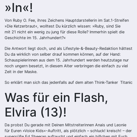
»In«!
Von Ruby O. Fee, ihres Zeichens Hauptdarstellerin im Sat.1-Streifen
»Die Ketzerbraut«, wolltest Du kürzlich wissen: »Ruby, sind Sie
mit 21 nicht ein wenig zu jung für diese Rolle? Immerhin spielt die
Geschichte im 15. Jahrhundert?«
Die Antwort liegt doch, und als Lifestyle-&-Beauty-Redaktion hättest
Du da wirklich von selber drauf kommen können, auf der Hand:
Schauspielerinnen aus dem 15. Jahrhundert werden heutzutage nur
noch ungern besetzt, in diesem Alter verbringen die einfach zu viel
Zeit in der Maske.
So erklärt man sich das jedenfalls auf dem alten Think-Tanker
Titanic
Was für ein Flash,
Elvira (13)!
Da probst Du gerade mit Deinen Mitstreiterinnen Anais und Leonie
für Euren »Voice Kids«-Auftritt, als plötzlich – schluck! kreisch! – der
supersüße Ed Sheeran auftaucht und einfach ein bißchen mit Euch