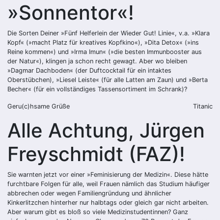
»Sonnentor«!
Die Sorten Deiner »Fünf Helferlein der Wieder Gut! Linie«, v.a. »Klara
Kopf« (»macht Platz für kreatives Kopfkino«), »Dita Detox« (»ins
Reine kommen«) und »Irma Imun« (»die besten Immunbooster aus
der Natur«), klingen ja schon recht gewagt. Aber wo bleiben
»Dagmar Dachboden« (der Duftcocktail für ein intaktes
Oberstübchen), »Liesel Leiste« (für alle Latten am Zaun) und »Berta
Becher« (für ein vollständiges Tassensortiment im Schrank)?
Geru(c)hsame Grüße
Titanic
Alle Achtung, Jürgen
Freyschmidt (FAZ)!
Sie warnten jetzt vor einer »Feminisierung der Medizin«. Diese hätte
furchtbare Folgen für alle, weil Frauen nämlich das Studium häufiger
abbrechen oder wegen Familiengründung und ähnlicher
Kinkerlitzchen hinterher nur halbtags oder gleich gar nicht arbeiten.
Aber warum gibt es bloß so viele Medizinstudentinnen? Ganz