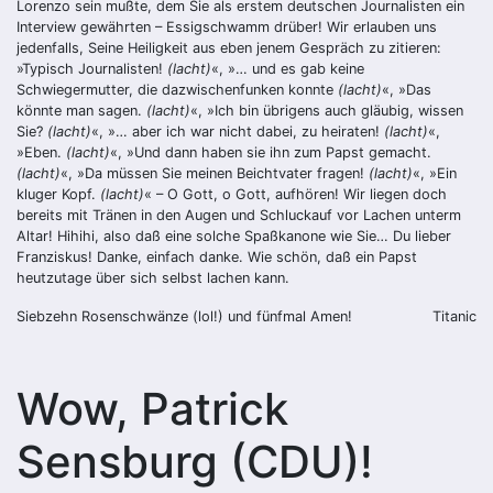
Lorenzo sein mußte, dem Sie als erstem deutschen Journalisten ein
Interview gewährten – Essigschwamm drüber! Wir erlauben uns
jedenfalls, Seine Heiligkeit aus eben jenem Gespräch zu zitieren:
»Typisch Journalisten!
(lacht)
«, »… und es gab keine
Schwiegermutter, die dazwischenfunken konnte
(lacht)
«, »Das
könnte man sagen.
(lacht)
«, »Ich bin übrigens auch gläubig, wissen
Sie?
(lacht)
«, »… aber ich war nicht dabei, zu heiraten!
(lacht)
«,
»Eben.
(lacht)
«, »Und dann haben sie ihn zum Papst gemacht.
(lacht)
«, »Da müssen Sie meinen Beichtvater fragen!
(lacht)
«, »Ein
kluger Kopf.
(lacht)
« – O Gott, o Gott, aufhören! Wir liegen doch
bereits mit Tränen in den Augen und Schluckauf vor Lachen unterm
Altar! Hihihi, also daß eine solche Spaßkanone wie Sie… Du lieber
Franziskus! Danke, einfach danke. Wie schön, daß ein Papst
heutzutage über sich selbst lachen kann.
Siebzehn Rosenschwänze (lol!) und fünfmal Amen!
Titanic
Wow, Patrick
Sensburg (CDU)!