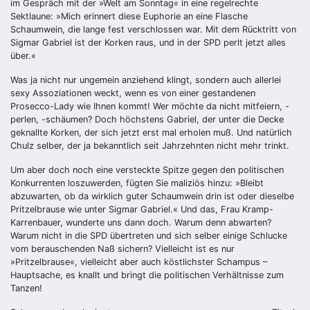
im Gespräch mit der »Welt am Sonntag« in eine regelrechte
Sektlaune: »Mich erinnert diese Euphorie an eine Flasche
Schaumwein, die lange fest verschlossen war. Mit dem Rücktritt von
Sigmar Gabriel ist der Korken raus, und in der SPD perlt jetzt alles
über.«
Was ja nicht nur ungemein anziehend klingt, sondern auch allerlei
sexy Assoziationen weckt, wenn es von einer gestandenen
Prosecco-Lady wie Ihnen kommt! Wer möchte da nicht mitfeiern, -
perlen, -schäumen? Doch höchstens Gabriel, der unter die Decke
geknallte Korken, der sich jetzt erst mal erholen muß. Und natürlich
Chulz selber, der ja bekanntlich seit Jahrzehnten nicht mehr trinkt.
Um aber doch noch eine versteckte Spitze gegen den politischen
Konkurrenten loszuwerden, fügten Sie maliziös hinzu: »Bleibt
abzuwarten, ob da wirklich guter Schaumwein drin ist oder dieselbe
Pritzelbrause wie unter Sigmar Gabriel.« Und das, Frau Kramp-
Karrenbauer, wunderte uns dann doch. Warum denn abwarten?
Warum nicht in die SPD übertreten und sich selber einige Schlucke
vom berauschenden Naß sichern? Vielleicht ist es nur
»Pritzelbrause«, vielleicht aber auch köstlichster Schampus –
Hauptsache, es knallt und bringt die politischen Verhältnisse zum
Tanzen!