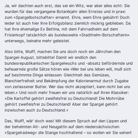
Ja, wir dachten auch erst, das sei ein Witz, war aber alles echt: Sie
wurden für das vergangene Botanikjahr allen Ernstes und in praxi
zum »Spargelbotschafter« ernannt. Ehre, wem Ehre gebührt! Doch
leider ist auch hier Ihre Erfolgsbilanz ziemlich mickrig geblieben. Da
hat Ihre ehemalige Ex Bettina, mit dem Fahrradhelm auf dem
Frisierkopf tatsächlich als bundesweite »Stadthelm-Botschafterin«
unterwegs, beinahe mehr geleistet.
Also bitte, Wulff, machen Sie uns doch noch ein Jährchen den
Spargel-August, bittebitte! Damit wir endlich den
bundesrepublikanischen Spargelwuchs und -absatz befördernde und
befeuernde große Sätze hören wie »Wer bei uns leben will, muß sich
auf bestimmte Dinge einlassen: Gleichheit des Gemüses,
Blanchierfreiheit und Bekämpfung der Kalorienarmut durch Zugabe
von zerlassener Butter. Wer das nicht akzeptiert, kann nicht bei uns
leben.« Und noch mehr freuen wir uns natürlich auf Ihren Klassiker:
»Die Kartoffel gehört zweifelsfrei zu Deutschland! Die Mohrrübe
gehört zweifelsfrei zu Deutschland! Aber der Spargel gehört
inzwischen auch zu Deutschland.«
Das, Wulff, wär’ doch was! Mit diesem Spruch auf den Lippen und
der behelmten Alt- und Neugattin auf dem niedersächsischen
»Spargelradweg« die Stange hochhaltend – so wollen wir Sie sehen!