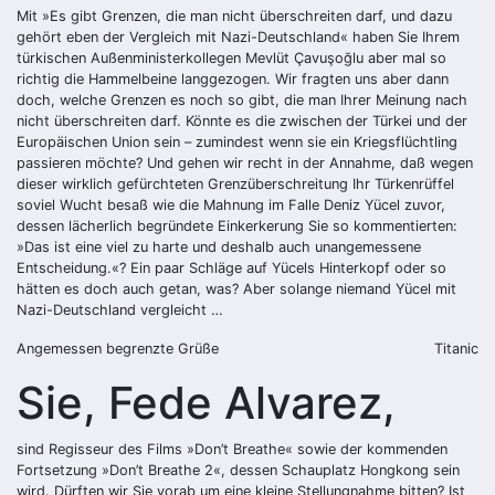
Mit »Es gibt Grenzen, die man nicht überschreiten darf, und dazu
gehört eben der Vergleich mit Nazi-Deutschland« haben Sie Ihrem
türkischen Außenministerkollegen Mevlüt Çavuşoğlu aber mal so
richtig die Hammelbeine langgezogen. Wir fragten uns aber dann
doch, welche Grenzen es noch so gibt, die man Ihrer Meinung nach
nicht überschreiten darf. Könnte es die zwischen der Türkei und der
Europäischen Union sein – zumindest wenn sie ein Kriegsflüchtling
passieren möchte? Und gehen wir recht in der Annahme, daß wegen
dieser wirklich gefürchteten Grenzüberschreitung Ihr Türkenrüffel
soviel Wucht besaß wie die Mahnung im Falle Deniz Yücel zuvor,
dessen lächerlich begründete Einkerkerung Sie so kommentierten:
»Das ist eine viel zu harte und deshalb auch unangemessene
Entscheidung.«? Ein paar Schläge auf Yücels Hinterkopf oder so
hätten es doch auch getan, was? Aber solange niemand Yücel mit
Nazi-Deutschland vergleicht …
Angemessen begrenzte Grüße
Titanic
Sie, Fede Alvarez,
sind Regisseur des Films »Don’t Breathe« sowie der kommenden
Fortsetzung »Don’t Breathe 2«, dessen Schauplatz Hongkong sein
wird. Dürften wir Sie vorab um eine kleine Stellungnahme bitten? Ist