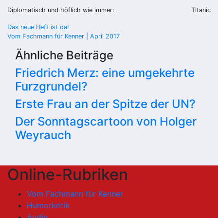
Diplomatisch und höflich wie immer:
Titanic
Beitragsnavigation
Das neue Heft ist da!
Vom Fachmann für Kenner | April 2017
Ähnliche Beiträge
Friedrich Merz: eine umgekehrte
Furzgrundel?
Erste Frau an der Spitze der UN?
Der Sonntagscartoon von Holger
Weyrauch
Online-Rubriken
Vom Fachmann für Kenner
Humorkritik
Audio