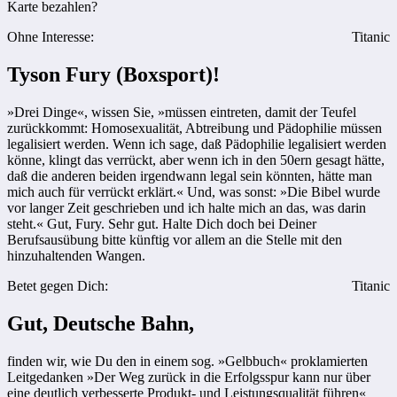
Karte bezahlen?
Ohne Interesse:
Titanic
Tyson Fury (Boxsport)!
»Drei Dinge«, wissen Sie, »müssen eintreten, damit der Teufel
zurückkommt: Homosexualität, Abtreibung und Pädophilie müssen
legalisiert werden. Wenn ich sage, daß Pädophilie legalisiert werden
könne, klingt das verrückt, aber wenn ich in den 50ern gesagt hätte,
daß die anderen beiden irgendwann legal sein könnten, hätte man
mich auch für verrückt erklärt.« Und, was sonst: »Die Bibel wurde
vor langer Zeit geschrieben und ich halte mich an das, was darin
steht.« Gut, Fury. Sehr gut. Halte Dich doch bei Deiner
Berufsausübung bitte künftig vor allem an die Stelle mit den
hinzuhaltenden Wangen.
Betet gegen Dich:
Titanic
Gut, Deutsche Bahn,
finden wir, wie Du den in einem sog. »Gelbbuch« proklamierten
Leitgedanken »Der Weg zurück in die Erfolgsspur kann nur über
eine deutlich verbesserte Produkt- und Leistungsqualität führen«