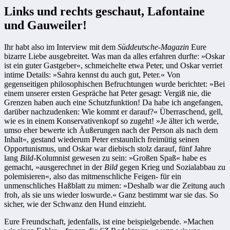
Links und rechts geschaut, Lafontaine
und Gauweiler!
Ihr habt also im Interview mit dem
Süddeutsche-Magazin
Eure
bizarre Liebe ausgebreitet. Was man da alles erfahren durfte: »Oskar
ist ein guter Gastgeber«, schmeichelte etwa Peter, und Oskar verriet
intime Details: »Sahra kennst du auch gut, Peter.« Von
gegenseitigen philosophischen Befruchtungen wurde berichtet: »Bei
einem unserer ersten Gespräche hat Peter gesagt: Vergiß nie, die
Grenzen haben auch eine Schutzfunktion! Da habe ich angefangen,
darüber nachzudenken: Wie kommt er darauf?« Überraschend, gell,
wie es in einem Konservativenkopf so zugeht! »Je älter ich werde,
umso eher bewerte ich Äußerungen nach der Person als nach dem
Inhalt«, gestand wiederum Peter erstaunlich freimütig seinen
Opportunismus, und Oskar war diebisch stolz darauf, fünf Jahre
lang
Bild
-Kolumnist gewesen zu sein: »Großen Spaß« habe es
gemacht, »ausgerechnet in der
Bild
gegen Krieg und Sozialabbau zu
polemisieren«, also das mitmenschliche Feigen- für ein
unmenschliches Haßblatt zu mimen: »Deshalb war die Zeitung auch
froh, als sie uns wieder loswurde.« Ganz bestimmt war sie das. So
sicher, wie der Schwanz den Hund einzieht.
Eure Freundschaft, jedenfalls, ist eine beispielgebende. »Machen