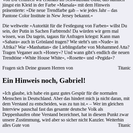
jüngst ein Kleid in der Farbe »Marsala« mit dem Hinweis
präsentierte: »Die neue Trendfarbe gab – wie jedes Jahr – das
Pantone Color Institute in New Jersey bekannt.«
Die weltweite »Autorität für die Festlegung von Farben« willst Du
sein, der Putin in Sachen Farbtrends! Da würden wir gern mal
wissen, was Du tagein, tagaus für Anfragen kriegst: Kann man
»Sahara« auch in Grönland tragen? Wie steht’s um »Nude« in
Afrika? War »Manhattan« die Lieblingsfarbe von Mohammed Atta?
Tragen Veganer auch »Honey«? Und wann gibt’s endlich die neuen
Trendtöne »White House White«, »Rosette« und »Pegida«?
Fragen sich Deine grauen Herren von
Titanic
Ein Hinweis noch, Gabriel!
»Ich glaube, ich habe ein ganz gutes Gespür für die normalen
Menschen in Deutschland. Aber das hindert mich ja nicht daran, mit
dem Verstand zu entscheiden, was zu tun ist.« – Wer im gleichen
Interview pauschal fast das gesamte deutsche Volk als
Deppenhaufen ohne Verstand bezeichnet, hat in diesem Punkt zwar
unsere Zustimmung, wird aber so sicher nicht Kanzler. Weiterhin
alles Gute von
Titanic