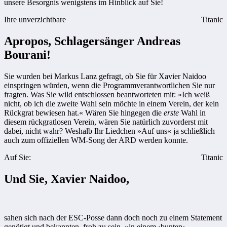
unsere Besorgnis wenigstens im Hinblick auf Sie!
Ihre unverzichtbare
Titanic
Apropos, Schlagersänger Andreas
Bourani!
Sie wurden bei Markus Lanz gefragt, ob Sie für Xavier Naidoo
einspringen würden, wenn die Programmverantwortlichen Sie nur
fragten. Was Sie wild entschlossen beantworteten mit: »Ich weiß
nicht, ob ich die zweite Wahl sein möchte in einem Verein, der kein
Rückgrat bewiesen hat.« Wären Sie hingegen die
erste
Wahl in
diesem rückgratlosen Verein, wären Sie natürlich zuvorderst mit
dabei, nicht wahr? Weshalb Ihr Liedchen »Auf uns« ja schließlich
auch zum offiziellen WM-Song der ARD werden konnte.
Auf Sie:
Titanic
Und Sie, Xavier Naidoo,
sahen sich nach der ESC-Posse dann doch noch zu einem Statement
genötigt und bekannten, froh zu sein, »in einem ›bunten‹