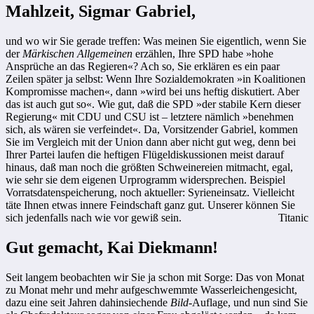
Mahlzeit, Sigmar Gabriel,
und wo wir Sie gerade treffen: Was meinen Sie eigentlich, wenn Sie
der
Märkischen Allgemeinen
erzählen, Ihre SPD habe »hohe
Ansprüche an das Regieren«? Ach so, Sie erklären es ein paar
Zeilen später ja selbst: Wenn Ihre Sozialdemokraten »in Koalitionen
Kompromisse machen«, dann »wird bei uns heftig diskutiert. Aber
das ist auch gut so«. Wie gut, daß die SPD »der stabile Kern dieser
Regierung« mit CDU und CSU ist – letztere nämlich »benehmen
sich, als wären sie verfeindet«. Da, Vorsitzender Gabriel, kommen
Sie im Vergleich mit der Union dann aber nicht gut weg, denn bei
Ihrer Partei laufen die heftigen Flügeldiskussionen meist darauf
hinaus, daß man noch die größten Schweinereien mitmacht, egal,
wie sehr sie dem eigenen Urprogramm widersprechen. Beispiel
Vorratsdatenspeicherung, noch aktueller: Syrieneinsatz. Vielleicht
täte Ihnen etwas innere Feindschaft ganz gut. Unserer können Sie
sich jedenfalls nach wie vor gewiß sein.
Titanic
Gut gemacht, Kai Diekmann!
Seit langem beobachten wir Sie ja schon mit Sorge: Das von Monat
zu Monat mehr und mehr aufgeschwemmte Wasserleichengesicht,
dazu eine seit Jahren dahinsiechende
Bild
-Auflage, und nun sind Sie