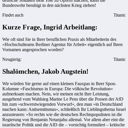
deutsche Soldaten bloß Tote zu Opfern machen, kann die
Bundeswehr beruhigt in den nächsten Krieg ziehen!
Findet auch
Titanic
Kurze Frage, Ingrid Arbeitlang:
Wie oft sind Sie in Ihrer beruflichen Praxis als Mitarbeiterin des
»Hochschulteams Berliner Agentur für Arbeit« eigentlich auf Ihren
Vornamen angesprochen worden?
Neugierig:
Titanic
Shalömchen, Jakob Augstein!
Wir würden Sie gerne auf einen kleinen Fauxpas in Ihrer Spon-
Kolumne »Faschismus in Europa: Die völkische Revolution«
aufmerksam machen. Nein, wir meinen nicht Ihre Leistung,
ausgehend vom Wahlsieg Marine Le Pens über die Possen der AfD
hin zum »schwerstwiegenden Vorwurf«, den man »in Deutschland
machen kann: Antisemitismus«, schließlich Ihr Lieblingsthema Israel
anzusteuern: »So rechts wie die deutschen Rechtspopulisten ist die
Regierung von Benjamin Netanjahu allemal. Vor allem aber eint die
israelische Politik und die AfD die – vorsichtig formuliert – kritische