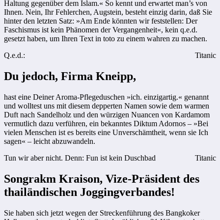
Haltung gegenüber dem Islam.« So kennt und erwartet man’s von
Ihnen. Nein, Ihr Fehlerchen, Augstein, besteht einzig darin, daß Sie
hinter den letzten Satz: »Am Ende könnten wir feststellen: Der
Faschismus ist kein Phänomen der Vergangenheit«, kein q.e.d.
gesetzt haben, um Ihren Text in toto zu einem wahren zu machen.
Q.e.d.:
Titanic
Du jedoch, Firma Kneipp,
hast eine Deiner Aroma-Pflegeduschen »ich. einzigartig.« genannt
und wolltest uns mit diesem depperten Namen sowie dem warmen
Duft nach Sandelholz und den würzigen Nuancen von Kardamom
vermutlich dazu verführen, ein bekanntes Diktum Adornos – »Bei
vielen Menschen ist es bereits eine Unverschämtheit, wenn sie Ich
sagen« – leicht abzuwandeln.
Tun wir aber nicht. Denn: Fun ist kein Duschbad
Titanic
Songrakm Kraison, Vize-Präsident des
thailändischen Joggingverbandes!
Sie haben sich jetzt wegen der Streckenführung des Bangkoker