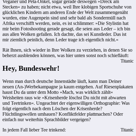
Veganer und Peta-Onkel, sogar gerade deswegen »Dreck am
Stecken« zu haben; nicht etwa, weil Ihre klobigen Sportschuhe von
glücklichen Kindern am anderen Ende der Welt zusammengenäht
wurden, eine Augenpein sind und sehr bald als Sondermüll nach
Afrika verschifft werden, nein, es ist schlimmer: »Die Stylistin hat
mir beim Fotoshooting gerade gesagt, die seien aus Leder – ich bin
aus allen Wolken gefallen. Ich dachte, das sei Kunstleder. Das ist
mir ziemlich peinlich, denn Leder trage ich eigentlich nicht.«
Rät Ihnen, sich wieder in Ihre Wolken zu verziehen, in denen Sie so
beherzt ausblenden können, was hier unten sonst noch schiefläuft:
Titanic
Hey, Bundeswehr!
Wenn man durch deutsche Innenstädte läuft, kann man Deiner
neuen (An-)Werbekampagne ja kaum entgehen. Auf Riesenplakaten
haust Du da unter dem Motto »Mach, was wirklich zählt«
Weisheiten raus wie »Krisenherde löschst Du nicht mit abwarten
und Teetrinken«. Ungeachtet der eigenwilligen Orthographie: Was
folgt eigentlich nach dem Löschen der Krisenherde?
Flüchtlingswellen umhauen? Konfliktfelder plattmachen? Oder
einfach nur weiterhin Sprachbilder vergeigen?
In jedem Fall lieber Tee trinkend:
Titanic