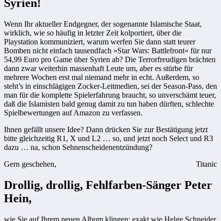
Syrien!
Wenn Ihr aktueller Endgegner, der sogenannte Islamische Staat,
wirklich, wie so häufig in letzter Zeit kolportiert, über die
Playstation kommuniziert, warum werfen Sie dann statt teurer
Bomben nicht einfach tausendfach »Star Wars: Battlefront« für nur
54,99 Euro pro Game über Syrien ab? Die Terrorfreudigen brächten
dann zwar weiterhin massenhaft Leute um, aber es stürbe für
mehrere Wochen erst mal niemand mehr in echt. Außerdem, so
steht’s in einschlägigen Zocker-Leitmedien, sei der Season-Pass, den
man für die komplette Spielerfahrung braucht, so unverschämt teuer,
daß die Islamisten bald genug damit zu tun haben dürften, schlechte
Spielbewertungen auf Amazon zu verfassen.
Ihnen gefällt unsere Idee? Dann drücken Sie zur Bestätigung jetzt
bitte gleichzeitig R1, X und L2 … so, und jetzt noch Select und R3
dazu … na, schon Sehnenscheidenentzündung?
Gern geschehen,
Titanic
Drollig, drollig, Fehlfarben-Sänger Peter
Hein,
wie Sie auf Ihrem neuen Album klingen: exakt wie Helge Schneider