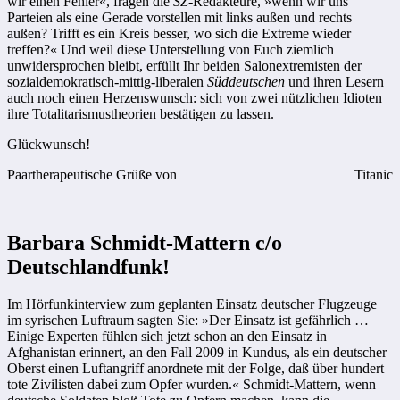
wir einen Fehler«, fragen die
SZ
-Redakteure, »wenn wir uns
Parteien als eine Gerade vorstellen mit links außen und rechts
außen? Trifft es ein Kreis besser, wo sich die Extreme wieder
treffen?« Und weil diese Unterstellung von Euch ziemlich
unwidersprochen bleibt, erfüllt Ihr beiden Salonextremisten der
sozialdemokratisch-mittig-liberalen
Süddeutschen
und ihren Lesern
auch noch einen Herzenswunsch: sich von zwei nützlichen Idioten
ihre Totalitarismustheorien bestätigen zu lassen.
Glückwunsch!
Paartherapeutische Grüße von
Titanic
Barbara Schmidt-Mattern c/o
Deutschlandfunk!
Im Hörfunkinterview zum geplanten Einsatz deutscher Flugzeuge
im syrischen Luftraum sagten Sie: »Der Einsatz ist gefährlich …
Einige Experten fühlen sich jetzt schon an den Einsatz in
Afghanistan erinnert, an den Fall 2009 in Kundus, als ein deutscher
Oberst einen Luftangriff anordnete mit der Folge, daß über hundert
tote Zivilisten dabei zum Opfer wurden.« Schmidt-Mattern, wenn