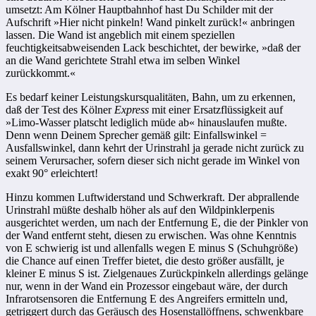
umsetzt: Am Kölner Hauptbahnhof hast Du Schilder mit der
Aufschrift »Hier nicht pinkeln! Wand pinkelt zurück!« anbringen
lassen. Die Wand ist angeblich mit einem speziellen
feuchtigkeitsabweisenden Lack beschichtet, der bewirke, »daß der
an die Wand gerichtete Strahl etwa im selben Winkel
zurückkommt.«
Es bedarf keiner Leistungskursqualitäten, Bahn, um zu erkennen,
daß der Test des Kölner
Express
mit einer Ersatzflüssigkeit auf
»Limo-Wasser platscht lediglich müde ab« hinauslaufen mußte.
Denn wenn Deinem Sprecher gemäß gilt: Einfallswinkel =
Ausfallswinkel, dann kehrt der Urinstrahl ja gerade nicht zurück zu
seinem Verursacher, sofern dieser sich nicht gerade im Winkel von
exakt 90° erleichtert!
Hinzu kommen Luftwiderstand und Schwerkraft. Der abprallende
Urinstrahl müßte deshalb höher als auf den Wildpinklerpenis
ausgerichtet werden, um nach der Entfernung E, die der Pinkler von
der Wand entfernt steht, diesen zu erwischen. Was ohne Kenntnis
von E schwierig ist und allenfalls wegen E minus S (Schuhgröße)
die Chance auf einen Treffer bietet, die desto größer ausfällt, je
kleiner E minus S ist. Zielgenaues Zurückpinkeln allerdings gelänge
nur, wenn in der Wand ein Prozessor eingebaut wäre, der durch
Infrarotsensoren die Entfernung E des Angreifers ermitteln und,
getriggert durch das Geräusch des Hosenstallöffnens, schwenkbare