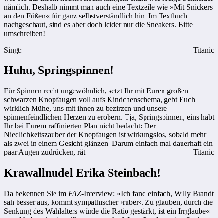
nämlich. Deshalb nimmt man auch eine Textzeile wie »Mit Snickers
an den Füßen« für ganz selbstverständlich hin. Im Textbuch
nachgeschaut, sind es aber doch leider nur die Sneakers. Bitte
umschreiben!
Singt:
Titanic
Huhu, Springspinnen!
Für Spinnen recht ungewöhnlich, setzt Ihr mit Euren großen
schwarzen Knopfaugen voll aufs Kindchenschema, gebt Euch
wirklich Mühe, uns mit ihnen zu bezirzen und unsere
spinnenfeindlichen Herzen zu erobern. Tja, Springspinnen, eins habt
Ihr bei Eurem raffinierten Plan nicht bedacht: Der
Niedlichkeitszauber der Knopfaugen ist wirkungslos, sobald mehr
als zwei in einem Gesicht glänzen. Darum einfach mal dauerhaft ein
paar Augen zudrücken, rät
Titanic
Krawallnudel Erika Steinbach!
Da bekennen Sie im
FAZ
-Interview: »Ich fand einfach, Willy Brandt
sah besser aus, kommt sympathischer ›rüber‹. Zu glauben, durch die
Senkung des Wahlalters würde die Ratio gestärkt, ist ein Irrglaube«