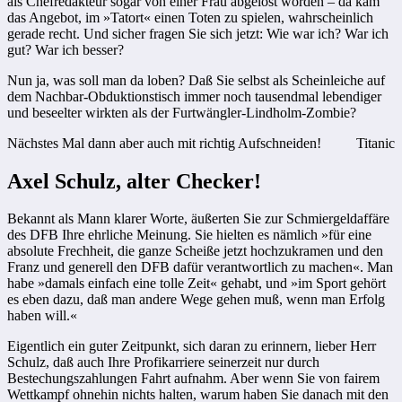
als Chefredakteur sogar von einer Frau abgelöst worden – da kam
das Angebot, im »Tatort« einen Toten zu spielen, wahrscheinlich
gerade recht. Und sicher fragen Sie sich jetzt: Wie war ich? War ich
gut? War ich besser?
Nun ja, was soll man da loben? Daß Sie selbst als Scheinleiche auf
dem Nachbar-Obduktionstisch immer noch tausendmal lebendiger
und beseelter wirkten als der Furtwängler-Lindholm-Zombie?
Nächstes Mal dann aber auch mit richtig Aufschneiden!
Titanic
Axel Schulz, alter Checker!
Bekannt als Mann klarer Worte, äußerten Sie zur Schmiergeldaffäre
des DFB Ihre ehrliche Meinung. Sie hielten es nämlich »für eine
absolute Frechheit, die ganze Scheiße jetzt hochzukramen und den
Franz und generell den DFB dafür verantwortlich zu machen«. Man
habe »damals einfach eine tolle Zeit« gehabt, und »im Sport gehört
es eben dazu, daß man andere Wege gehen muß, wenn man Erfolg
haben will.«
Eigentlich ein guter Zeitpunkt, sich daran zu erinnern, lieber Herr
Schulz, daß auch Ihre Profikarriere seinerzeit nur durch
Bestechungszahlungen Fahrt aufnahm. Aber wenn Sie von fairem
Wettkampf ohnehin nichts halten, warum haben Sie danach mit den