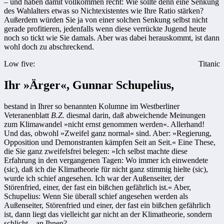
– und haben damit vollkommen recht: Wie sollte denn eine Senkung
des Wahlalters etwas so Nichtexistentes wie Ihre Ratio stärken?
Außerdem würden Sie ja von einer solchen Senkung selbst nicht
gerade profitieren, jedenfalls wenn diese verrückte Jugend heute
noch so tickt wie Sie damals. Aber was dabei herauskommt, ist dann
wohl doch zu abschreckend.
Low five:
Titanic
Ihr »Ärger«, Gunnar Schupelius,
bestand in Ihrer so benannten Kolumne im Westberliner
Veteranenblatt
B.Z.
diesmal darin, daß abweichende Meinungen
zum Klimawandel »nicht ernst genommen werden«. Allerhand!
Und das, obwohl »Zweifel ganz normal« sind. Aber: »Regierung,
Opposition und Demonstranten kämpfen Seit an Seit.« Eine These,
die Sie ganz zweifelsfrei belegen: »Ich selbst machte diese
Erfahrung in den vergangenen Tagen: Wo immer ich einwendete
(sic), daß ich die Klimatheorie für nicht ganz stimmig hielte (sic),
wurde ich schief angesehen. Ich war der Außenseiter, der
Störenfried, einer, der fast ein bißchen gefährlich ist.« Aber,
Schupelius: Wenn Sie überall schief angesehen werden als
Außenseiter, Störenfried und einer, der fast ein bißchen gefährlich
ist, dann liegt das vielleicht gar nicht an der Klimatheorie, sondern
schlicht – an Ihnen?