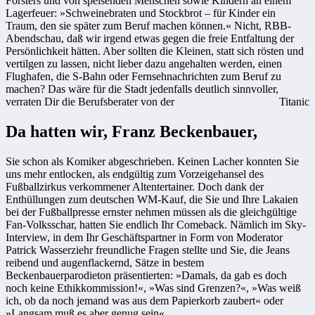
Försters und von speisenden Menschen sowie Kindern an einem
Lagerfeuer: »Schweinebraten und Stockbrot – für Kinder ein
Traum, den sie später zum Beruf machen können.« Nicht, RBB-
Abendschau, daß wir irgend etwas gegen die freie Entfaltung der
Persönlichkeit hätten. Aber sollten die Kleinen, statt sich rösten und
vertilgen zu lassen, nicht lieber dazu angehalten werden, einen
Flughafen, die S-Bahn oder Fernsehnachrichten zum Beruf zu
machen? Das wäre für die Stadt jedenfalls deutlich sinnvoller,
verraten Dir die Berufsberater von der
Titanic
Da hatten wir, Franz Beckenbauer,
Sie schon als Komiker abgeschrieben. Keinen Lacher konnten Sie
uns mehr entlocken, als endgültig zum Vorzeigehansel des
Fußballzirkus verkommener Altentertainer. Doch dank der
Enthüllungen zum deutschen WM-Kauf, die Sie und Ihre Lakaien
bei der Fußballpresse ernster nehmen müssen als die gleichgültige
Fan-Volksschar, hatten Sie endlich Ihr Comeback. Nämlich im Sky-
Interview, in dem Ihr Geschäftspartner in Form von Moderator
Patrick Wasserziehr freundliche Fragen stellte und Sie, die Jeans
reibend und augenflackernd, Sätze in bestem
Beckenbauerparodieton präsentierten: »Damals, da gab es doch
noch keine Ethikkommission!«, »Was sind Grenzen?«, »Was weiß
ich, ob da noch jemand was aus dem Papierkorb zaubert« oder
»Langsam muß es aber genug sein«.