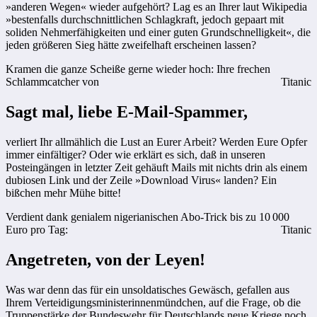
»anderen Wegen« wieder aufgehört? Lag es an Ihrer laut Wikipedia
»bestenfalls durchschnittlichen Schlagkraft, jedoch gepaart mit
soliden Nehmerfähigkeiten und einer guten Grundschnelligkeit«, die
jeden größeren Sieg hätte zweifelhaft erscheinen lassen?
Kramen die ganze Scheiße gerne wieder hoch: Ihre frechen
Schlammcatcher von
Titanic
Sagt mal, liebe E-Mail-Spammer,
verliert Ihr allmählich die Lust an Eurer Arbeit? Werden Eure Opfer
immer einfältiger? Oder wie erklärt es sich, daß in unseren
Posteingängen in letzter Zeit gehäuft Mails mit nichts drin als einem
dubiosen Link und der Zeile »Download Virus« landen? Ein
bißchen mehr Mühe bitte!
Verdient dank genialem nigerianischen Abo-Trick bis zu 10 000
Euro pro Tag:
Titanic
Angetreten, von der Leyen!
Was war denn das für ein unsoldatisches Gewäsch, gefallen aus
Ihrem Verteidigungs­ministerinnenmündchen, auf die Frage, ob die
Truppenstärke der Bundeswehr für Deutschlands neue Kriege noch