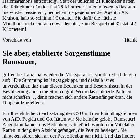
Halbmarathons entschuldigt. Statt der üblichen 21 Kilometer hatten
die Teilnehmer nämlich fast 28 Kilometer laufen müssen. »Das wird
nie wieder passieren«, hechelten Sie gegenüber der Agentur AP.
Kraison, halb so schlimm! Gestalten Sie dafür die nächste
Marathonstrecke einfach etwas leichter, zum Beispiel mit 35 statt 42
Kilometern!
Vorschlag von
Titanic
Sie aber, etablierte Sorgenstimme
Ramsauer,
griffen bei Lanz mal wieder die Volksparanoia vor den Flüchtlingen
auf: »Die Stimmung ist längst gekippt, und deshalb ist es
unverzichtbar, daß man diesen Bedenken und Besorgnissen in der
Bevölkerung auch eine Stimme gibt. Wenn das etablierte Parteien
nicht schaffen … dann machen sich andere Rattenfänger dran, die
Dinge aufzugreifen.«
Für Ihre ehrliche Gleichsetzung der CSU mit den Flüchtlingsfeinden
von AfD, Pegida und Co. hätten wir Sie beinahe gelobt, Ramsauer!
Aber dann kamen uns Bedenken, schließlich wurden im Mittelalter
Ratten in der guten Absicht gefangen, die Pest zu besiegen. Sie
hingegen stören sich an der Pest offenbar gar nicht. Und das lindert