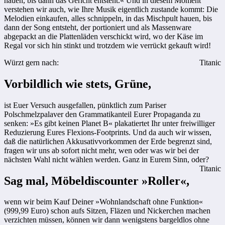
hauen, bis dann das Gericht entsteht.« Und in diesem Moment
verstehen wir auch, wie Ihre Musik eigentlich zustande kommt: Die
Melodien einkaufen, alles schnippeln, in das Mischpult hauen, bis
dann der Song entsteht, der portioniert und als Massenware
abgepackt an die Plattenläden verschickt wird, wo der Käse im
Regal vor sich hin stinkt und trotzdem wie verrückt gekauft wird!
Würzt gern nach:
Titanic
Vorbildlich wie stets, Grüne,
ist Euer Versuch ausgefallen, pünktlich zum Pariser
Polschmelzpalaver den Grammatikanteil Eurer Propaganda zu
senken: »Es gibt keinen Planet B« plakatiertet Ihr unter freiwilliger
Reduzierung Eures Flexions-Footprints. Und da auch wir wissen,
daß die natürlichen Akkusativvorkommen der Erde begrenzt sind,
fragen wir uns ab sofort nicht mehr, wen oder was wir bei der
nächsten Wahl nicht wählen werden. Ganz in Eurem Sinn, oder?
Titanic
Sag mal, Möbeldiscounter »Roller«,
wenn wir beim Kauf Deiner »Wohnlandschaft ohne Funktion«
(999,99 Euro) schon aufs Sitzen, Fläzen und Nickerchen machen
verzichten müssen, können wir dann wenigstens bargeldlos ohne