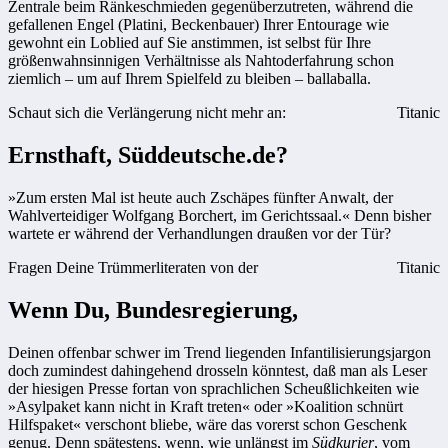
Zentrale beim Ränkeschmieden gegenüberzutreten, während die
gefallenen Engel (Platini, Beckenbauer) Ihrer Entourage wie
gewohnt ein Loblied auf Sie anstimmen, ist selbst für Ihre
größenwahnsinnigen Verhältnisse als Nahtoderfahrung schon
ziemlich – um auf Ihrem Spielfeld zu bleiben – ballaballa.
Schaut sich die Verlängerung nicht mehr an:
Titanic
Ernsthaft, Süddeutsche.de?
»Zum ersten Mal ist heute auch Zschäpes fünfter Anwalt, der
Wahlverteidiger Wolfgang Borchert, im Gerichtssaal.« Denn bisher
wartete er während der Verhandlungen draußen vor der Tür?
Fragen Deine Trümmerliteraten von der
Titanic
Wenn Du, Bundesregierung,
Deinen offenbar schwer im Trend liegenden Infantilisierungsjargon
doch zumindest dahingehend drosseln könntest, daß man als Leser
der hiesigen Presse fortan von sprachlichen Scheußlichkeiten wie
»Asylpaket kann nicht in Kraft treten« oder »Koalition schnürt
Hilfspaket« verschont bliebe, wäre das vorerst schon Geschenk
genug. Denn spätestens, wenn, wie unlängst im
Südkurier
, vom