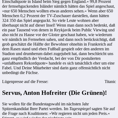
Einschaltquote in Island beim Sieg gegen England.« 99,8 Prozent
der fernsehguckenden Isländer nämlich hätten das Spiel angeschaut,
»nur 650 Menschen wollten etwas anderes sehen.« Wenn aber 650
Menschen 0,2 Prozent der TV-Zuschauer darstellen, dann hätten
324 350 das Spiel angeguckt. So viele Leute wohnen aber
überhaupt nicht auf dieser Insel! Wenn man dann noch bedenkt, daß
ein paar Tausend von denen in Reykjavik beim Public Viewing und
also nicht zu Hause vor der Glotze geschaut haben, wie wiederum
wir nämlich im Fernsehen sahen, und dann noch berücksichtigt, daß
grob geschätzt die Hälfte der Bewohner ohnehin in Frankreich auf
dem Rasen stand und eben Fußball gespielt oder den anderen im
Stadion und drumherum dabei zugejubelt hat, dann beschleicht uns
ganz empfindlich der Verdacht, bei der von Dir postulierten
»unfaßbaren Rekordquote« handele es sich tatsächlich eher um eine
Fabel. Und Deine Mitarbeiter sind darin ganz offensichtlich nicht
unbedingt die Füchse.
Lügenpresse auf die Fresse:
Titanic
Servus, Anton Hofreiter (Die Grünen)!
Sie wollen für die Bundestagswahl im nächsten Jahr
Spitzenkandidat Ihrer Partei werden. Im
Tagesspiegel
sagten Sie auf
die Frage nach Koalitionen: »Wir regieren nicht um jeden Preis.«