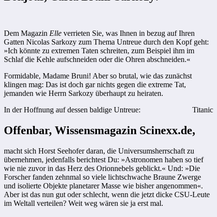
Dem Magazin
Elle
verrieten Sie, was Ihnen in bezug auf Ihren
Gatten Nicolas Sarkozy zum Thema Untreue durch den Kopf geht:
»Ich könnte zu extremen Taten schreiten, zum Beispiel ihm im
Schlaf die Kehle aufschneiden oder die Ohren abschneiden.«
Formidable, Madame Bruni! Aber so brutal, wie das zunächst
klingen mag: Das ist doch gar nichts gegen die extreme Tat,
jemanden wie Herrn Sarkozy überhaupt zu heiraten.
In der Hoffnung auf dessen baldige Untreue:
Titanic
Offenbar, Wissensmagazin Scinexx.de,
macht sich Horst Seehofer daran, die Universumsherrschaft zu
übernehmen, jedenfalls berichtest Du: »Astronomen haben so tief
wie nie zuvor in das Herz des Orionnebels geblickt.« Und: »Die
Forscher fanden zehnmal so viele lichtschwache Braune Zwerge
und isolierte Objekte planetarer Masse wie bisher angenommen«.
Aber ist das nun gut oder schlecht, wenn die jetzt dicke CSU-Leute
im Weltall verteilen? Weit weg wären sie ja erst mal.