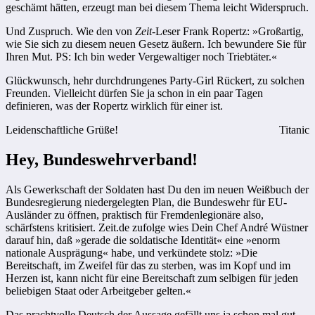
geschämt hätten, erzeugt man bei diesem Thema leicht Widerspruch.
Und Zuspruch. Wie den von
Zeit
-Leser Frank Ropertz: »Großartig,
wie Sie sich zu diesem neuen Gesetz äußern. Ich bewundere Sie für
Ihren Mut. PS: Ich bin weder Vergewaltiger noch Triebtäter.«
Glückwunsch, hehr durchdrungenes Party-Girl Rückert, zu solchen
Freunden. Vielleicht dürfen Sie ja schon in ein paar Tagen
definieren, was der Ropertz wirklich für einer ist.
Leidenschaftliche Grüße!
Titanic
Hey, Bundeswehrverband!
Als Gewerkschaft der Soldaten hast Du den im neuen Weißbuch der
Bundesregierung niedergelegten Plan, die Bundeswehr für EU-
Ausländer zu öffnen, praktisch für Fremdenlegionäre also,
schärfstens kritisiert. Zeit.de zufolge wies Dein Chef André Wüstner
darauf hin, daß »gerade die soldatische Identität« eine »enorm
nationale Ausprägung« habe, und verkündete stolz: »Die
Bereitschaft, im Zweifel für das zu sterben, was im Kopf und im
Herzen ist, kann nicht für eine Bereitschaft zum selbigen für jeden
beliebigen Staat oder Arbeitgeber gelten.«
Das prachtvolle Deutsch der Aussage gefällt uns ja schon mal gut.