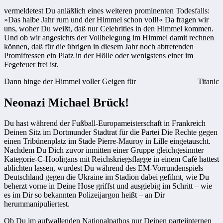
vermeldetest Du anläßlich eines weiteren prominenten Todesfalls:
»Das halbe Jahr rum und der Himmel schon voll!« Da fragen wir
uns, woher Du weißt, daß nur Celebrities in den Himmel kommen.
Und ob wir angesichts der Vollbelegung im Himmel damit rechnen
können, daß für die übrigen in diesem Jahr noch abtretenden
Promifressen ein Platz in der Hölle oder wenigstens einer im
Fegefeuer frei ist.
Dann hinge der Himmel voller Geigen für
Titanic
Neonazi Michael Brück!
Du hast während der Fußball-Europameisterschaft in Frankreich
Deinen Sitz im Dortmunder Stadtrat für die Partei Die Rechte gegen
einen Tribünenplatz im Stade Pierre-Mauroy in Lille eingetauscht.
Nachdem Du Dich zuvor inmitten einer Gruppe gleichgesinnter
Kategorie-C-Hooligans mit Reichskriegsflagge in einem Café hattest
ablichten lassen, wurdest Du während des EM-Vorrundenspiels
Deutschland gegen die Ukraine im Stadion dabei gefilmt, wie Du
beherzt vorne in Deine Hose griffst und ausgiebig im Schritt – wie
es im Dir so bekannten Polizeijargon heißt – an Dir
herummanipuliertest.
Ob Du im aufwallenden Nationalpathos nur Deinen parteiinternen