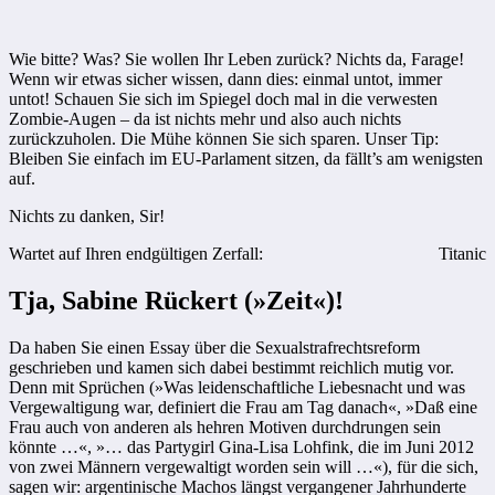
Wie bitte? Was? Sie wollen Ihr Leben zurück? Nichts da, Farage!
Wenn wir etwas sicher wissen, dann dies: einmal untot, immer
untot! Schauen Sie sich im Spiegel doch mal in die verwesten
Zombie-Augen – da ist nichts mehr und also auch nichts
zurückzuholen. Die Mühe können Sie sich sparen. Unser Tip:
Bleiben Sie einfach im EU-Parlament sitzen, da fällt’s am wenigsten
auf.
Nichts zu danken, Sir!
Wartet auf Ihren endgültigen Zerfall:
Titanic
Tja, Sabine Rückert (»Zeit«)!
Da haben Sie einen Essay über die Sexualstrafrechtsreform
geschrieben und kamen sich dabei bestimmt reichlich mutig vor.
Denn mit Sprüchen (»Was leidenschaftliche Liebesnacht und was
Vergewaltigung war, definiert die Frau am Tag danach«, »Daß eine
Frau auch von anderen als hehren Motiven durchdrungen sein
könnte …«, »… das Partygirl Gina-Lisa Lohfink, die im Juni 2012
von zwei Männern vergewaltigt worden sein will …«), für die sich,
sagen wir: argentinische Machos längst vergangener Jahrhunderte