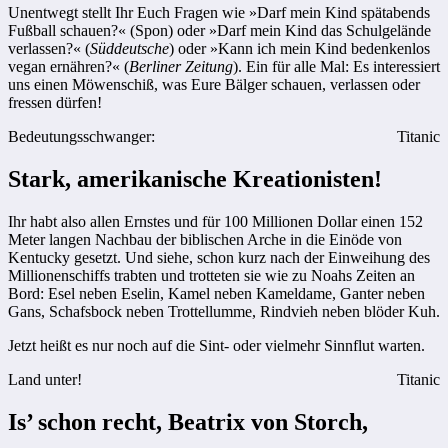
Unentwegt stellt Ihr Euch Fragen wie »Darf mein Kind spätabends
Fußball schauen?« (Spon) oder »Darf mein Kind das Schulgelände
verlassen?« (
Süddeutsche
) oder »Kann ich mein Kind bedenkenlos
vegan ernähren?« (
Berliner Zeitung
). Ein für alle Mal: Es interessiert
uns einen Möwenschiß, was Eure Bälger schauen, verlassen oder
fressen dürfen!
Bedeutungsschwanger:
Titanic
Stark, amerikanische Kreationisten!
Ihr habt also allen Ernstes und für 100 Millionen Dollar einen 152
Meter langen Nachbau der biblischen Arche in die Einöde von
Kentucky gesetzt. Und siehe, schon kurz nach der Einweihung des
Millionenschiffs trabten und trotteten sie wie zu Noahs Zeiten an
Bord: Esel neben Eselin, Kamel neben Kameldame, Ganter neben
Gans, Schafsbock neben Trottellumme, Rindvieh neben blöder Kuh.
Jetzt heißt es nur noch auf die Sint- oder vielmehr Sinnflut warten.
Land unter!
Titanic
Is’ schon recht, Beatrix von Storch,