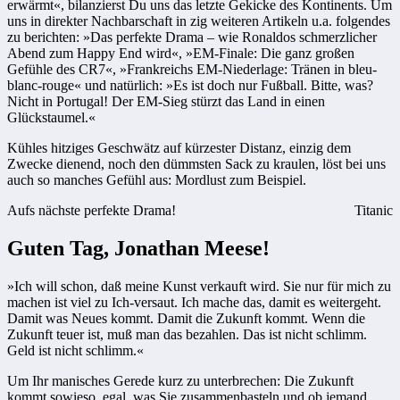
erwärmt«, bilanzierst Du uns das letzte Gekicke des Kontinents. Um
uns in direkter Nachbarschaft in zig weiteren Artikeln u.a. folgendes
zu berichten: »Das perfekte Drama – wie Ronaldos schmerzlicher
Abend zum Happy End wird«, »EM-Finale: Die ganz großen
Gefühle des CR7«, »Frankreichs EM-Niederlage: Tränen in bleu-
blanc-rouge« und natürlich: »Es ist doch nur Fußball. Bitte, was?
Nicht in Portugal! Der EM-Sieg stürzt das Land in einen
Glückstaumel.«
Kühles hitziges Geschwätz auf kürzester Distanz, einzig dem
Zwecke dienend, noch den dümmsten Sack zu kraulen, löst bei uns
auch so manches Gefühl aus: Mordlust zum Beispiel.
Aufs nächste perfekte Drama!
Titanic
Guten Tag, Jonathan Meese!
»Ich will schon, daß meine Kunst verkauft wird. Sie nur für mich zu
machen ist viel zu Ich-versaut. Ich mache das, damit es weitergeht.
Damit was Neues kommt. Damit die Zukunft kommt. Wenn die
Zukunft teuer ist, muß man das bezahlen. Das ist nicht schlimm.
Geld ist nicht schlimm.«
Um Ihr manisches Gerede kurz zu unterbrechen: Die Zukunft
kommt sowieso, egal, was Sie zusammenbasteln und ob jemand