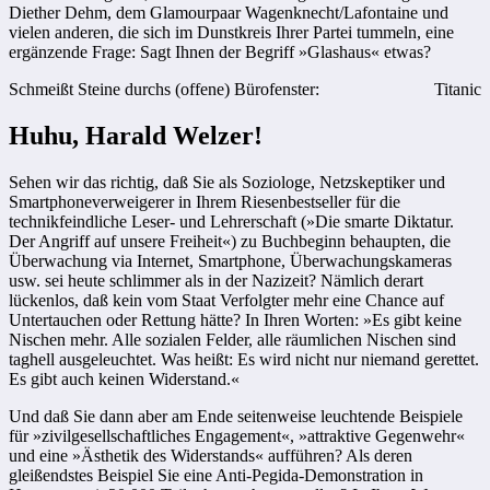
Diether Dehm, dem Glamourpaar Wagenknecht/Lafontaine und
vielen anderen, die sich im Dunstkreis Ihrer Partei tummeln, eine
ergänzende Frage: Sagt Ihnen der Begriff »Glashaus« etwas?
Schmeißt Steine durchs (offene) Bürofenster:
Titanic
Huhu, Harald Welzer!
Sehen wir das richtig, daß Sie als Soziologe, Netzskeptiker und
Smartphoneverweigerer in Ihrem Riesenbestseller für die
technikfeindliche Leser- und Lehrerschaft (»Die smarte Diktatur.
Der Angriff auf unsere Freiheit«) zu Buchbeginn behaupten, die
Überwachung via Internet, Smartphone, Überwachungskameras
usw. sei heute schlimmer als in der Nazizeit? Nämlich derart
lückenlos, daß kein vom Staat Verfolgter mehr eine Chance auf
Untertauchen oder Rettung hätte? In Ihren Worten: »Es gibt keine
Nischen mehr. Alle sozialen Felder, alle räumlichen Nischen sind
taghell ausgeleuchtet. Was heißt: Es wird nicht nur niemand gerettet.
Es gibt auch keinen Widerstand.«
Und daß Sie dann aber am Ende seitenweise leuchtende Beispiele
für »zivilgesellschaftliches Engagement«, »attraktive Gegenwehr«
und eine »Ästhetik des Widerstands« aufführen? Als deren
gleißendstes Beispiel Sie eine Anti-Pegida-Demonstration in