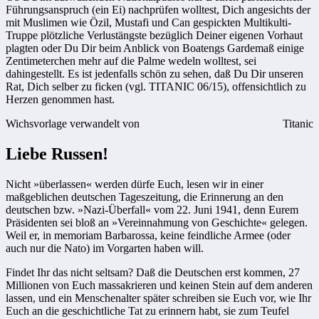
Führungsanspruch (ein Ei) nachprüfen wolltest, Dich angesichts der
mit Muslimen wie Özil, Mustafi und Can gespickten Multikulti-
Truppe plötzliche Verlustängste bezüglich Deiner eigenen Vorhaut
plagten oder Du Dir beim Anblick von Boatengs Gardemaß einige
Zentimeterchen mehr auf die Palme wedeln wolltest, sei
dahingestellt. Es ist jedenfalls schön zu sehen, daß Du Dir unseren
Rat, Dich selber zu ficken (vgl. TITANIC 06/15), offensichtlich zu
Herzen genommen hast.
Wichsvorlage verwandelt von
Titanic
Liebe Russen!
Nicht »überlassen« werden dürfe Euch, lesen wir in einer
maßgeblichen deutschen Tageszeitung, die Erinnerung an den
deutschen bzw. »Nazi-Überfall« vom 22. Juni 1941, denn Eurem
Präsidenten sei bloß an »Vereinnahmung von Geschichte« gelegen.
Weil er, in memoriam Barbarossa, keine feindliche Armee (oder
auch nur die Nato) im Vorgarten haben will.
Findet Ihr das nicht seltsam? Daß die Deutschen erst kommen, 27
Millionen von Euch massakrieren und keinen Stein auf dem anderen
lassen, und ein Menschenalter später schreiben sie Euch vor, wie Ihr
Euch an die geschichtliche Tat zu erinnern habt, sie zum Teufel