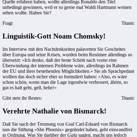
Quelle erfahren haben, wollte allerdings Ronaldo den Titel
unbedingt gewinnen, weil er so gerne mal Waldi Hartmann weinen
sehen wollte. Haben Sie?
Fragt
Titanic
Linguistik-Gott Noam Chomsky!
Im Interview mit den Nachdenkseiten palaverten Sie Gescheites
über Europa und seine Krisen, wurden beim Resümee allerdings so
übersetzt: »Ich denke, daß der beste Schritt nach vorne eine
Überwindung der internen Probleme wäre, allerdings im Rahmen
der EU und ihrer bestehenden Möglichkeiten.« Sie als Sprachpedant
wollten das doch sicher eher so formuliert haben: »Also, es wäre
schon schön, wenn man die Lage irgendwie verbessert, ähöm, so
gut es halt geht, gell, hehe!«
Gibt stets ihr Bestes:
Titanic
Verehrte Nathalie von Bismarck!
Daß Sie nach der Trennung von Graf Carl-Eduard von Bismarck
nun die Stiftung »She Phoenix« gegründet haben, geht einwandfrei
in Ordnung. Was Sie darüber der
Gala
sagten, macht uns jedoch