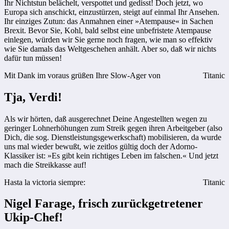
Ihr Nichtstun belächelt, verspottet und gedisst! Doch jetzt, wo
Europa sich anschickt, einzustürzen, steigt auf einmal Ihr Ansehen.
Ihr einziges Zutun: das Anmahnen einer »Atempause« in Sachen
Brexit. Bevor Sie, Kohl, bald selbst eine unbefristete Atempause
einlegen, würden wir Sie gerne noch fragen, wie man so effektiv
wie Sie damals das Weltgeschehen anhält. Aber so, daß wir nichts
dafür tun müssen!
Mit Dank im voraus grüßen Ihre Slow-Ager von
Titanic
Tja, Verdi!
Als wir hörten, daß ausgerechnet Deine Angestellten wegen zu
geringer Lohnerhöhungen zum Streik gegen ihren Arbeitgeber (also
Dich, die sog. Dienstleistungsgewerkschaft) mobilisieren, da wurde
uns mal wieder bewußt, wie zeitlos gültig doch der Adorno-
Klassiker ist: »Es gibt kein richtiges Leben im falschen.« Und jetzt
mach die Streikkasse auf!
Hasta la victoria siempre:
Titanic
Nigel Farage, frisch zurückgetretener
Ukip-Chef!