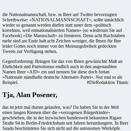
die Nationalmannschaft, bzw. in Ihrer auf Twitter bevorzugten
Schreibweise: »NATIONALMANNSCHAFT«, sollte tatsächlich
wieder so genannt werden dürfen statt unter dem »politisch
korrekten, weil entnationalisierten Namen« (so wiederum Sie auf
Facebook) »Die Mannschaft« zu firmieren. Denn acht Buchstaben
mehr sind am Ende halt acht Zeichen weniger, die Ihnen für Ihre
leider Gottes noch immer von der Meinungsfreiheit gedeckten
Tweets zur Verfügung stehen.
Gegenforderung: Bringen Sie das von Ihnen gewünschte Maß an
Ehrlichkeit und Patriotismus endlich auch in den angestaubten
Namen Ihrer »AfD« ein und nennen Sie diese doch fortan
»Nationale standhafte deutsche Alternativ-Partei«. Nur mal so als
Beispiel.
#DieRedaktion Titanic
Tja, Alan Posener,
das ist jetzt mal dumm gelaufen, was? Da haben Sie in der
Welt
einen langen Riemen über die »verzogenen Bürgerkinder«
geschrieben, die in der inzwischen bundesweit bekannten Rigaer
Straße 94 in Berlin-Friedrichshain seit Jahren herumlungern. In Ihrer
Suada beschränkten Sie sich nicht auf die autonomen Wirrköpfe