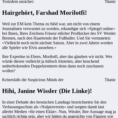
Trotzdem unsicher:
Titanic
Hairgehört, Farshad Morilotfi!
Weil zur EM kein Thema zu blöd war, um nicht von einem
Journalisten verwurstet zu werden, erkundigte sich »Spiegel online«
bei Ihnen, Ihres Zeichens Friseur etlicher Profikicker des SV Werder
Bremen, nach den Haartrends der Fußballer. Und Sie vermuteten:
»Vielleicht noch nicht nächste Saison. Aber in zwei Jahren werden
alle Spieler wie Elvis aussehen.«
Ihre Expertise in Ehren, Morilotfi, aber das glauben wir nicht. Wer
würde diesen vielleicht ja hübsch frisierten, aber keuchend
umherbolzenden Doppelzentnern denn dann noch zuschauen
wollen?
Keinesfalls die Suspicious Minds der
Titanic
Hihi, Janine Wissler (Die Linke)!
In einer Debatte des hessischen Landtags bezeichneten Sie den
Verfassungsschutz als »Nulpenverein« und sorgten damit laut
allerlei Medien »für einen Eklat«. Nun, Wissler, Ihre Aussage mag ja
sachlich richtig sein, aber wir hätten da angesichts von Figuren wie