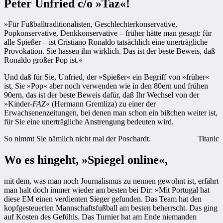
Peter Unfried c/o »Taz«!
»Für Fußballtraditionalisten, Geschlechterkonservative,
Popkonservative, Denkkonservative – früher hätte man gesagt: für
alle Spießer – ist Cristiano Ronaldo tatsächlich eine unerträgliche
Provokation. Sie hassen ihn wirklich. Das ist der beste Beweis, daß
Ronaldo großer Pop ist.«
Und daß für Sie, Unfried, der »Spießer« ein Begriff von »früher«
ist, Sie »Pop« aber noch verwenden wie in den 80ern und frühen
90ern, das ist der beste Beweis dafür, daß Ihr Wechsel von der
»Kinder-
FAZ
« (Hermann Gremliza) zu einer der
Erwachsenenzeitungen, bei denen man schon ein bißchen weiter ist,
für Sie eine unerträgliche Anstrengung bedeuten wird.
So nimmt Sie nämlich nicht mal der Poschardt.
Titanic
Wo es hingeht, »Spiegel online«,
mit dem, was man noch Journalismus zu nennen gewohnt ist, erfährt
man halt doch immer wieder am besten bei Dir: »Mit Portugal hat
diese EM einen verdienten Sieger gefunden. Das Team hat den
kopfgesteuerten Mannschaftsfußball am besten beherrscht. Das ging
auf Kosten des Gefühls. Das Turnier hat am Ende niemanden