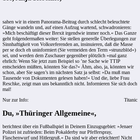
sahen wir in einem Panorama-Beitrag durch schlecht beleuchtete
Gänge wandeln und, auf einen Aufzug wartend, schwadronieren:
»Mich beschäftigt dieser Brexit irgendwie immer noch.« Das Ganze
geht folgendermaßen weiter: Sie stellen generelle Überlegungen zur
Sinnhaftigkeit von Volksreferenden an, insinuieren, daß die Masse
per se doch eh uninformiert (Sie vermeiden den Term »strunzblöd«)
sei, und werden dem Zuschauer gegenüber plötzlich »mal ganz
ehrlich: Wenn Sie jetzt zum Beispiel so ’ne Sache wie TTIP
entscheiden müßten, könnten Sie das?« Ähm, also, ja, könnten wir
schon, aber Sie sagen’s im nächsten Satz ja selbst: »Da muß man
Tausende von Dokumenten gelesen haben!« Und die, liebe Frau
Reschke, zeigt man uns bekanntlich nicht. Informieren Sie sich doch
mal!
Nur zur Info:
Titanic
Du, »Thüringer Allgemeine«,
berichtest über ein Fußballspiel in Deinem Einzugsgebiet: »Jenaer
Polizei ist zufrieden: Beim Pokalderby nur Pfefferspray,
Flaschenwurf und Hitlergruß.« Da sind wir aber erleichtert! Nicht