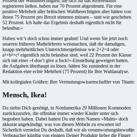
Prozent der Wahlberechtigten, die sich für das Referendum
registrieren ließen, haben nur 70 Prozent abgestimmt. Für eine
positive Mehrheit aller britischen Wahlberechtigten aber hätten von
ihnen 75 Prozent pro Brexit stimmen müssen – statt wie geschehen
52 Prozent. Ich halte das Ergebnis deshalb eigentlich nicht für
belastbar.«
Haben wir’s doch schon immer geahnt! Und wenn Sie jetzt noch
unseren früheren Mathelehrern weismachen, daß die damaligen,
knapp mehrheitlichen Unterrichtsergebnisse wie 2+2=4 oder
a²+b²=c² eigentlich nicht belastbar sind, weil 22 Prozent der Klasse
sich mit einer »I don’t give a fuck!«-Einstellung geweigert hatten,
die Aufgaben überhaupt zu lösen, hätten Sie zumindest in der
Redaktion eine echte Mehrheit (75 Prozent) für Ihre Wahlanalyse.
Mit kollegialen Grüßen: Ihre Vermutungswissenschaftler von
Titanic
Mensch, Ikea!
Du siehst Dich genötigt, in Nordamerika 29 Millionen Kommoden
zurückzurufen, die offenbar immer wieder Kinder unter sich
begraben haben. Dabei hattest Du mit dem Namen »Malm« doch
akkurat angekündigt, was von diesen Möbeln zu erwarten ist!
Sicherlich verstehst Du deshalb, daß wir als verantwortungsbewußte
Verbraucher künftig von einigen Deiner Produkte lieber die Finger