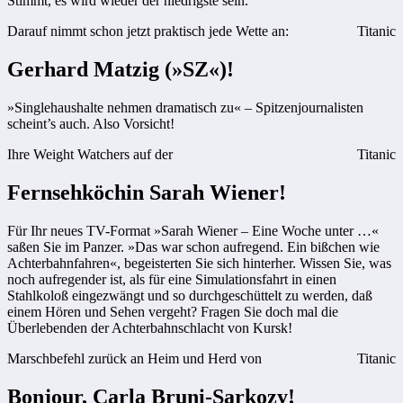
Stimmt, es wird wieder der niedrigste sein.
Darauf nimmt schon jetzt praktisch jede Wette an:
Titanic
Gerhard Matzig (»SZ«)!
»Singlehaushalte nehmen dramatisch zu« – Spitzenjournalisten
scheint’s auch. Also Vorsicht!
Ihre Weight Watchers auf der
Titanic
Fernsehköchin Sarah Wiener!
Für Ihr neues TV-Format »Sarah Wiener – Eine Woche unter …«
saßen Sie im Panzer. »Das war schon aufregend. Ein bißchen wie
Achterbahnfahren«, begeisterten Sie sich hinterher. Wissen Sie, was
noch aufregender ist, als für eine Simulationsfahrt in einen
Stahlkoloß eingezwängt und so durchgeschüttelt zu werden, daß
einem Hören und Sehen vergeht? Fragen Sie doch mal die
Überlebenden der Achterbahnschlacht von Kursk!
Marschbefehl zurück an Heim und Herd von
Titanic
Bonjour, Carla Bruni-Sarkozy!