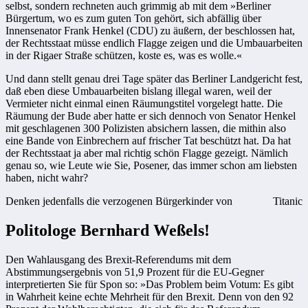
selbst, sondern rechneten auch grimmig ab mit dem »Berliner
Bürgertum, wo es zum guten Ton gehört, sich abfällig über
Innensenator Frank Henkel (CDU) zu äußern, der beschlossen hat,
der Rechtsstaat müsse endlich Flagge zeigen und die Umbauarbeiten
in der Rigaer Straße schützen, koste es, was es wolle.«
Und dann stellt genau drei Tage später das Berliner Landgericht fest,
daß eben diese Umbauarbeiten bislang illegal waren, weil der
Vermieter nicht einmal einen Räumungstitel vorgelegt hatte. Die
Räumung der Bude aber hatte er sich dennoch von Senator Henkel
mit geschlagenen 300 Polizisten absichern lassen, die mithin also
eine Bande von Einbrechern auf frischer Tat beschützt hat. Da hat
der Rechtsstaat ja aber mal richtig schön Flagge gezeigt. Nämlich
genau so, wie Leute wie Sie, Posener, das immer schon am liebsten
haben, nicht wahr?
Denken jedenfalls die verzogenen Bürgerkinder von
Titanic
Politologe Bernhard Weßels!
Den Wahlausgang des Brexit-Referendums mit dem
Abstimmungsergebnis von 51,9 Prozent für die EU-Gegner
interpretierten Sie für Spon so: »Das Problem beim Votum: Es gibt
in Wahrheit keine echte Mehrheit für den Brexit. Denn von den 92