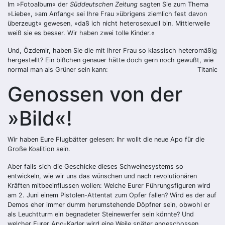
Im »Fotoalbum« der
Süddeutschen Zeitung
sagten Sie zum Thema
»Liebe«, »am Anfang« sei Ihre Frau »übrigens ziemlich fest davon
überzeugt« gewesen, »daß ich nicht heterosexuell bin. Mittlerweile
weiß sie es besser. Wir haben zwei tolle Kinder.«
Und, Özdemir, haben Sie die mit Ihrer Frau so klassisch heteromäßig
hergestellt? Ein bißchen genauer hätte doch gern noch gewußt, wie
normal man als Grüner sein kann:
Titanic
Genossen von der
»Bild«!
Wir haben Eure Flugbätter gelesen: Ihr wollt die neue Apo für die
Große Koalition sein.
Aber falls sich die Geschicke dieses Schweinesystems so
entwickeln, wie wir uns das wünschen und nach revolutionären
Kräften mitbeeinflussen wollen: Welche Eurer Führungsfiguren wird
am 2. Juni einem Pistolen-Attentat zum Opfer fallen? Wird es der auf
Demos eher immer dumm herumstehende Döpfner sein, obwohl er
als Leuchtturm ein begnadeter Steinewerfer sein könnte? Und
welcher Eurer Apo-Kader wird eine Weile später angeschossen