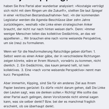
haben Sie Ihre Partei aber wunderbar analysiert: »Nostalgie verträgt
sich nicht mit dem Ringen um die Zukunft«, stellten Sie laut
Spiegel
in einer »kritischen Bestandsaufnahme« fest. »In der kommenden
Legislatur werden die Agenda-Beschlüsse über zehn Jahre
zurückliegen«, weshalb »die Linke einen strategischen Anker
braucht, der nicht nur nach hinten weisen darf«. Denn: »Immer
weniger Menschen teilen das kollektive Gedächtnis, an das wir
appellieren … Wir brauchen eine nach vorne weisende Perspektive,
um sie (neu) zu formulieren.
Wenn wir für die Neuformulierung Ratschläge geben dürften: 1.
Selbst wenn es einen Anker gäbe, der in verschiedene Richtungen
zeigen könnte, wäre er Ihrem Wunsch, vorwärts zu kommen, nicht
dienlich. 2. Ein Gedächtnis, das kaum jemand teilt, ist kein
kollektives. 3. Eine »nach vorne weisende Perspektive« nennt man
kurz: Perspektive.
Aber immerhin, Kipping, sind Sie für ein anderes Ziel aus Ihrem
Papier bestens gerüstet: Es dürfe »nicht darum gehen, daß Die Linke
den Leuten sagt, was sie denken sollen.« Richtig! Wie sollte das
einer Partei auch gelingen, deren Vorsitzende nicht einmal sagen
kann, was sie selber denkt? Bzw. bei der es manchmal fraglich
erscheint, ob sie überhaupt denkt.