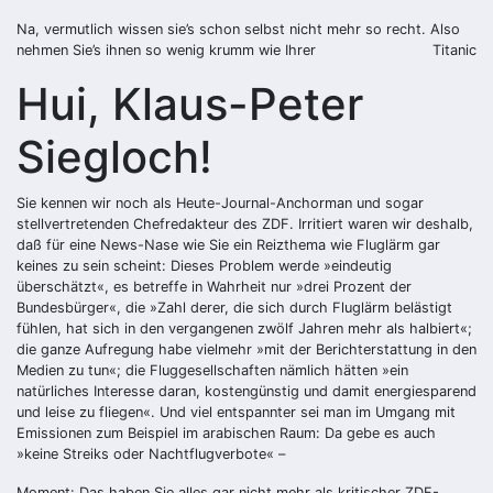
Na, vermutlich wissen sie’s schon selbst nicht mehr so recht. Also
nehmen Sie’s ihnen so wenig krumm wie Ihrer
Titanic
Hui, Klaus-Peter
Siegloch!
Sie kennen wir noch als Heute-Journal-Anchorman und sogar
stellvertretenden Chefredakteur des ZDF. Irritiert waren wir deshalb,
daß für eine News-Nase wie Sie ein Reizthema wie Fluglärm gar
keines zu sein scheint: Dieses Problem werde »eindeutig
überschätzt«, es betreffe in Wahrheit nur »drei Prozent der
Bundesbürger«, die »Zahl derer, die sich durch Fluglärm belästigt
fühlen, hat sich in den vergangenen zwölf Jahren mehr als halbiert«;
die ganze Aufregung habe vielmehr »mit der Berichterstattung in den
Medien zu tun«; die Fluggesellschaften nämlich hätten »ein
natürliches Interesse daran, kostengünstig und damit energiesparend
und leise zu fliegen«. Und viel entspannter sei man im Umgang mit
Emissionen zum Beispiel im arabischen Raum: Da gebe es auch
»keine Streiks oder Nachtflugverbote« –
Moment: Das haben Sie alles gar nicht mehr als kritischer ZDF-