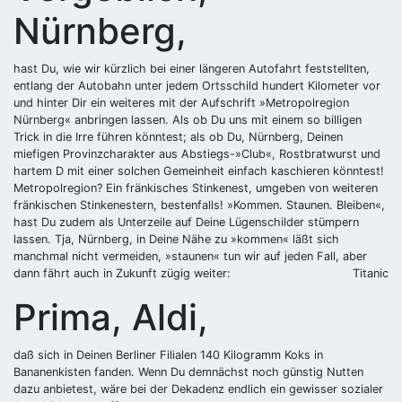
Nürnberg,
hast Du, wie wir kürzlich bei einer längeren Autofahrt feststellten,
entlang der Autobahn unter jedem Ortsschild hundert Kilometer vor
und hinter Dir ein weiteres mit der Aufschrift »Metropolregion
Nürnberg« anbringen lassen. Als ob Du uns mit einem so billigen
Trick in die Irre führen könntest; als ob Du, Nürnberg, Deinen
miefigen Provinzcharakter aus Abstiegs-»Club«, Rostbratwurst und
hartem D mit einer solchen Gemeinheit einfach kaschieren könntest!
Metropolregion? Ein fränkisches Stinkenest, umgeben von weiteren
fränkischen Stinkenestern, bestenfalls! »Kommen. Staunen. Bleiben«,
hast Du zudem als Unterzeile auf Deine Lügenschilder stümpern
lassen. Tja, Nürnberg, in Deine Nähe zu »kommen« läßt sich
manchmal nicht vermeiden, »staunen« tun wir auf jeden Fall, aber
dann fährt auch in Zukunft zügig weiter:
Titanic
Prima, Aldi,
daß sich in Deinen Berliner Filialen 140 Kilogramm Koks in
Bananenkisten fanden. Wenn Du demnächst noch günstig Nutten
dazu anbietest, wäre bei der Dekadenz endlich ein gewisser sozialer