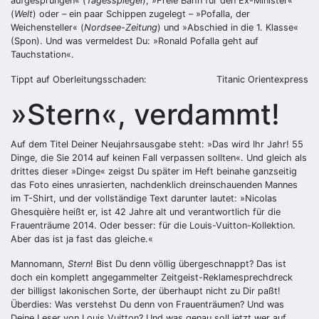
aufgesprungen« (
Tagesspiegel
), »Freie Bahn für den Ex-Minister«
(
Welt
) oder – ein paar Schippen zugelegt – »Pofalla, der
Weichensteller« (
Nordsee-Zeitung
) und »Abschied in die 1. Klasse«
(Spon). Und was vermeldest Du: »Ronald Pofalla geht auf
Tauchstation«.
Tippt auf Oberleitungsschaden:
Titanic
Orientexpress
»Stern«, verdammt!
Auf dem Titel Deiner Neujahrsausgabe steht: »Das wird Ihr Jahr! 55
Dinge, die Sie 2014 auf keinen Fall verpassen sollten«. Und gleich als
drittes dieser »Dinge« zeigst Du später im Heft beinahe ganzseitig
das Foto eines unrasierten, nachdenklich dreinschauenden Mannes
im T-Shirt, und der vollständige Text darunter lautet: »Nicolas
Ghesquière heißt er, ist 42 Jahre alt und verantwortlich für die
Frauenträume 2014. Oder besser: für die Louis-Vuitton-Kollektion.
Aber das ist ja fast das gleiche.«
Mannomann,
Stern
! Bist Du denn völlig übergeschnappt? Das ist
doch ein komplett angegammelter Zeitgeist-Reklamesprechdreck
der billigst lakonischen Sorte, der überhaupt nicht zu Dir paßt!
Überdies: Was verstehst Du denn von Frauenträumen? Und was
Deine Leser von Louis Vuitton? Und was genau soll jetzt wer auf