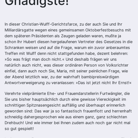
Gnädigste!
In dieser Christian-Wulff-Gerichtsfarce, zu der auch Sie und Ihr
Milliardärsgatte wegen eines gemeinsamen Oktoberfestbesuchs mit
dem späteren Präsidenten als Zeugen geladen waren, mußte ja
schon Ihr Hubert diesen hergelaufenen Vertreter des Gesetzes in die
Schranken weisen und auf die Frage, warum ein zuvor anberaumtes
Treffen mit Wulff denn nicht stattgefunden habe, dezent belehren:
»So was frägt man doch nicht.« Und deshalb frägen wir uns
natürlich auch nicht, was dieser ordinären Person von Volksrichter
einfiel, dann auch noch Sie, Maria, mit seiner peinlichen Frage, wie
der Abend letztlich war, zu der wahrhaft bambipreiswürdigen
Antwortverweigerung zu veranlassen: »Das ist jetzt nicht Ihr Ernst!«
Verehrte vielprämierte Ehe- und Frauendarstellerin Furtwängler, die
Sie uns bisher hauptsächlich durch eine gewisse Viereckigkeit im
schnittigen Spitznasengesicht auffällig und überhaupt erinnerlich
geworden sind: Das war ja so fantastisch frauenflott und herrenhaft
schneidig dahergesprochen wie aus einem ganz, ganz schlechten
Drehbuch! Und wie immer bei Ihnen zudem auch noch gar nicht mal
so gut gespielt!