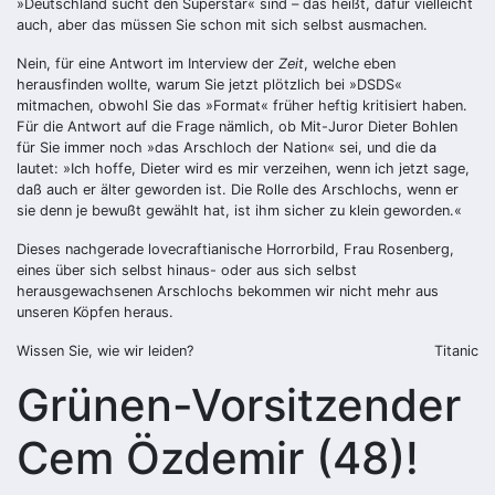
»Deutschland sucht den Superstar« sind – das heißt, dafür vielleicht
auch, aber das müssen Sie schon mit sich selbst ausmachen.
Nein, für eine Antwort im Interview der
Zeit
, welche eben
herausfinden wollte, warum Sie jetzt plötzlich bei »DSDS«
mitmachen, obwohl Sie das »Format« früher heftig kritisiert haben.
Für die Antwort auf die Frage nämlich, ob Mit-Juror Dieter Bohlen
für Sie immer noch »das Arschloch der Nation« sei, und die da
lautet: »Ich hoffe, Dieter wird es mir verzeihen, wenn ich jetzt sage,
daß auch er älter geworden ist. Die Rolle des Arschlochs, wenn er
sie denn je bewußt gewählt hat, ist ihm sicher zu klein geworden.«
Dieses nachgerade lovecraftianische Horrorbild, Frau Rosenberg,
eines über sich selbst hinaus- oder aus sich selbst
herausgewachsenen Arschlochs bekommen wir nicht mehr aus
unseren Köpfen heraus.
Wissen Sie, wie wir leiden?
Titanic
Grünen-Vorsitzender
Cem Özdemir (48)!