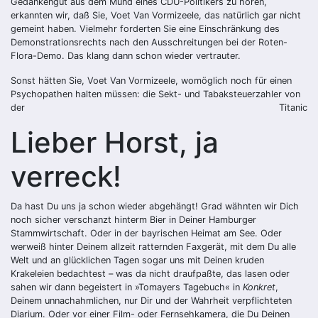
Gedankengut aus dem Mund eines CDU-Politikers zu hören,
erkannten wir, daß Sie, Voet Van Vormizeele, das natürlich gar nicht
gemeint haben. Vielmehr forderten Sie eine Einschränkung des
Demonstrationsrechts nach den Ausschreitungen bei der Roten-
Flora-Demo. Das klang dann schon wieder vertrauter.
Sonst hätten Sie, Voet Van Vormizeele, womöglich noch für einen
Psychopathen halten müssen: die Sekt- und Tabaksteuerzahler von
der
Titanic
Lieber Horst, ja
verreck!
Da hast Du uns ja schon wieder abgehängt! Grad wähnten wir Dich
noch sicher verschanzt hinterm Bier in Deiner Hamburger
Stammwirtschaft. Oder in der bayrischen Heimat am See. Oder
werweiß hinter Deinem allzeit ratternden Faxgerät, mit dem Du alle
Welt und an glücklichen Tagen sogar uns mit Deinen kruden
Krakeleien bedachtest – was da nicht draufpaßte, das lasen oder
sahen wir dann begeistert in »Tomayers Tagebuch« in
Konkret
,
Deinem unnachahmlichen, nur Dir und der Wahrheit verpflichteten
Diarium. Oder vor einer Film- oder Fernsehkamera, die Du Deinen