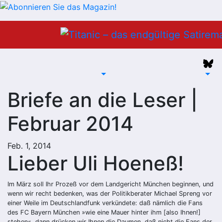
Zum
Inhalt
springen
Briefe an die Leser |
Februar 2014
Feb. 1, 2014
Lieber Uli Hoeneß!
Im März soll Ihr Prozeß vor dem Landgericht München beginnen, und
wenn wir recht bedenken, was der Politikberater Michael Spreng vor
einer Weile im Deutschlandfunk verkündete: daß nämlich die Fans
des FC Bayern München »wie eine Mauer hinter ihm [also Ihnen!]
stehen«, dann drücken wir Ihnen die Daumen, daß nicht die Fans der