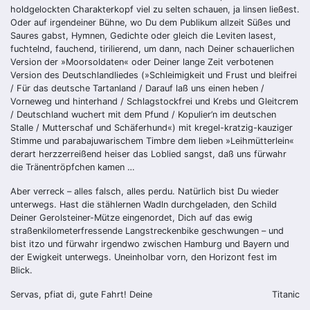
holdgelockten Charakterkopf viel zu selten schauen, ja linsen ließest.
Oder auf irgendeiner Bühne, wo Du dem Publikum allzeit Süßes und
Saures gabst, Hymnen, Gedichte oder gleich die Leviten lasest,
fuchtelnd, fauchend, tirilierend, um dann, nach Deiner schauerlichen
Version der »Moorsoldaten« oder Deiner lange Zeit verbotenen
Version des Deutschlandliedes (»Schleimigkeit und Frust und bleifrei
/ Für das deutsche Tartanland / Darauf laß uns einen heben /
Vorneweg und hinterhand / Schlagstockfrei und Krebs und Gleitcrem
/ Deutschland wuchert mit dem Pfund / Kopulier’n im deutschen
Stalle / Mutterschaf und Schäferhund«) mit kregel-kratzig-kauziger
Stimme und parabajuwarischem Timbre dem lieben »Leihmütterlein«
derart herzzerreißend heiser das Loblied sangst, daß uns fürwahr
die Tränentröpfchen kamen …
Aber verreck – alles falsch, alles perdu. Natürlich bist Du wieder
unterwegs. Hast die stählernen Wadln durchgeladen, den Schild
Deiner Gerolsteiner-Mütze eingenordet, Dich auf das ewig
straßenkilometerfressende Langstreckenbike geschwungen – und
bist itzo und fürwahr irgendwo zwischen Hamburg und Bayern und
der Ewigkeit unterwegs. Uneinholbar vorn, den Horizont fest im
Blick.
Servas, pfiat di, gute Fahrt! Deine
Titanic