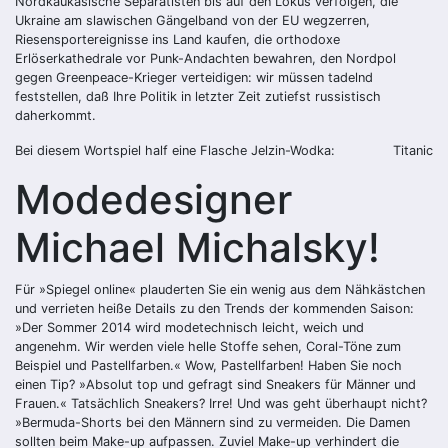
Nordkaukasische Separatisten bis auf den Lokus verfolgen, die
Ukraine am slawischen Gängelband von der EU wegzerren,
Riesensportereignisse ins Land kaufen, die orthodoxe
Erlöserkathedrale vor Punk-Andachten bewahren, den Nordpol
gegen Greenpeace-Krieger verteidigen: wir müssen tadelnd
feststellen, daß Ihre Politik in letzter Zeit zutiefst russistisch
daherkommt.
Bei diesem Wortspiel half eine Flasche Jelzin-Wodka:
Titanic
Modedesigner
Michael Michalsky!
Für »Spiegel online« plauderten Sie ein wenig aus dem Nähkästchen
und verrieten heiße Details zu den Trends der kommenden Saison:
»Der Sommer 2014 wird modetechnisch leicht, weich und
angenehm. Wir werden viele helle Stoffe sehen, Coral-Töne zum
Beispiel und Pastellfarben.« Wow, Pastellfarben! Haben Sie noch
einen Tip? »Absolut top und gefragt sind Sneakers für Männer und
Frauen.« Tatsächlich Sneakers? Irre! Und was geht überhaupt nicht?
»Bermuda-Shorts bei den Männern sind zu vermeiden. Die Damen
sollten beim Make-up aufpassen. Zuviel Make-up verhindert die