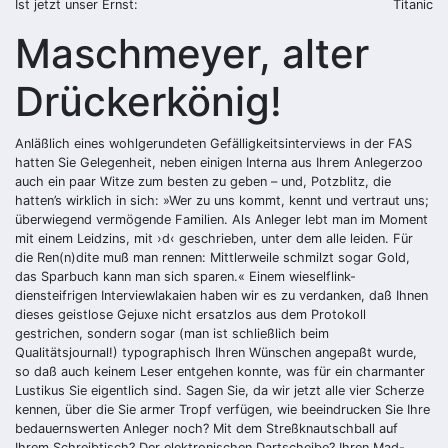
Ist jetzt unser Ernst:
Titanic
Maschmeyer, alter
Drückerkönig!
Anläßlich eines wohlgerundeten Gefälligkeitsinterviews in der FAS
hatten Sie Gelegenheit, neben einigen Interna aus Ihrem Anlegerzoo
auch ein paar Witze zum besten zu geben – und, Potzblitz, die
hatten’s wirklich in sich: »Wer zu uns kommt, kennt und vertraut uns;
überwiegend vermögende Familien. Als Anleger lebt man im Moment
mit einem Leidzins, mit ›d‹ geschrieben, unter dem alle leiden. Für
die Ren(n)dite muß man rennen: Mittlerweile schmilzt sogar Gold,
das Sparbuch kann man sich sparen.« Einem wieselflink-
diensteifrigen Interviewlakaien haben wir es zu verdanken, daß Ihnen
dieses geistlose Gejuxe nicht ersatzlos aus dem Protokoll
gestrichen, sondern sogar (man ist schließlich beim
Qualitätsjournal!) typographisch Ihren Wünschen angepaßt wurde,
so daß auch keinem Leser entgehen konnte, was für ein charmanter
Lustikus Sie eigentlich sind. Sagen Sie, da wir jetzt alle vier Scherze
kennen, über die Sie armer Tropf verfügen, wie beeindrucken Sie Ihre
bedauernswerten Anleger noch? Mit dem Streßknautschball auf
Ihrem Schreibtisch? Der elektronischen Dartscheibe? Ihren Mad-