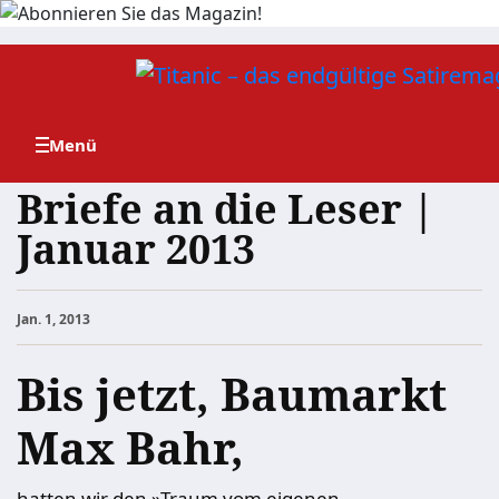
Zum
Inhalt
springen
Briefe an die Leser |
Januar 2013
Jan. 1, 2013
Bis jetzt, Baumarkt
Max Bahr,
hatten wir den »Traum vom eigenen