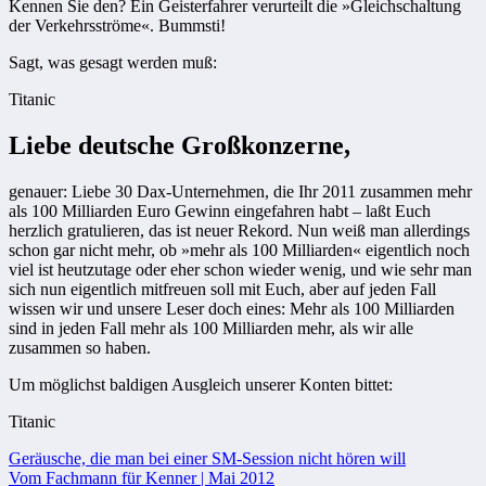
Kennen Sie den? Ein Geisterfahrer verurteilt die »Gleichschaltung
der Verkehrsströme«. Bummsti!
Sagt, was gesagt werden muß:
Titanic
Liebe deutsche Großkonzerne,
genauer: Liebe 30 Dax-Unternehmen, die Ihr 2011 zusammen mehr
als 100 Milliarden Euro Gewinn eingefahren habt – laßt Euch
herzlich gratulieren, das ist neuer Rekord. Nun weiß man allerdings
schon gar nicht mehr, ob »mehr als 100 Milliarden« eigentlich noch
viel ist heutzutage oder eher schon wieder wenig, und wie sehr man
sich nun eigentlich mitfreuen soll mit Euch, aber auf jeden Fall
wissen wir und unsere Leser doch eines: Mehr als 100 Milliarden
sind in jeden Fall mehr als 100 Milliarden mehr, als wir alle
zusammen so haben.
Um möglichst baldigen Ausgleich unserer Konten bittet:
Titanic
Beitragsnavigation
Geräusche, die man bei einer SM-Session nicht hören will
Vom Fachmann für Kenner | Mai 2012