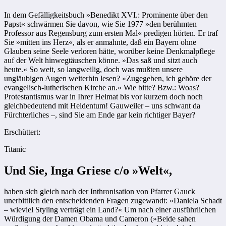
In dem Gefälligkeitsbuch »Benedikt XVI.: Prominente über den
Papst« schwärmen Sie davon, wie Sie 1977 »den berühmten
Professor aus Regensburg zum ersten Mal« predigen hörten. Er traf
Sie »mitten ins Herz«, als er anmahnte, daß ein Bayern ohne
Glauben seine Seele verloren hätte, worüber keine Denkmalpflege
auf der Welt hinwegtäuschen könne. »Das saß und sitzt auch
heute.« So weit, so langweilig, doch was mußten unsere
ungläubigen Augen weiterhin lesen? »Zugegeben, ich gehöre der
evangelisch-lutherischen Kirche an.« Wie bitte? Bzw.: Woas?
Protestantismus war in Ihrer Heimat bis vor kurzem doch noch
gleichbedeutend mit Heidentum! Gauweiler – uns schwant da
Fürchterliches –, sind Sie am Ende gar kein richtiger Bayer?
Erschüttert:
Titanic
Und Sie, Inga Griese c/o »Welt«,
haben sich gleich nach der Inthronisation von Pfarrer Gauck
unerbittlich den entscheidenden Fragen zugewandt: »Daniela Schadt
– wieviel Styling verträgt ein Land?« Um nach einer ausführlichen
Würdigung der Damen Obama und Cameron (»Beide sahen