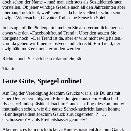
doch schon der Name – muß man sich stets als Sozialdemokraten
vorstellen. Ob jener windige Geselle nach all den Jahrzehnten aber
überhaupt noch lebt, weiß keiner – da hatte vielleicht schon sein
ewiger Widersacher, Gevatter Tod, seine Sense im Spiel.
In bezug auf die Piratenpartei meinen Sie also vermutlich eher so
etwas wie den »Facebookfreund Trend«. Über den sagten Sie
übrigens noch: »Der Trend ist da, aber er wird nicht ewig halten.«
Und da geben wir Ihnen selbstverständlich recht: Ein Trend, der
ewig hält, muß erst noch erfunden werden.
Richten auch Sie sich besser darauf ein, rät
Titanic
Gute Güte, Spiegel online!
Am Tag der Vereidigung Joachim Gaucks war’s, als Du uns mit
einer Deiner berüchtigten »Eilmeldungen« aus dem Halbschlaf
rissest. »Bundespräsident Joachim Gauck…« fing diese an, und wir
mutmaßten schon, wie die ganze Schocknachricht lauten könnte:
»Bundespräsident Joachim Gauck zurückgetreten«? »…
erschossen«? »…als Freiheitshasser geoutet«?
Aber nein, es kam noch dicker: »Bundespräsident Joachim Gauck