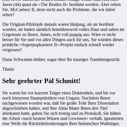
Jason (44) quasi als »The Beatles II« berühmt werden. Aber sehen
Sie, McCartney II, denn nicht auch die Probleme, die wir dabei
sehen?
Die Original-Pilzköpfe damals waren blutjung, als sie berühmt
wurden, sie hatten sämtlich beneidenswert volles Haar und sahen im
Gegensatz zu Ihnen, James, echt voll puppig aus. Wäre es nicht
besser für Sie und vor allen Dingen auch für uns, Sie würden dieses
peinliche »Superpopkarriere II«-Projekt einfach schnell wieder
vergessen?
Dann Schwamm drüber, sogar über Ihr trauriges Trantütengesicht:
Titanic
Sehr geehrter Pál Schmitt!
Sie waren bis vor kurzem Träger eines Doktortitels, und bis vor
noch kürzerem Staatspräsident von Ungarn. Nachdem Ihnen
nachgewiesen worden war, daß Sie große Teile Ihrer Dissertation
abgeschrieben hatten, und Ihre Alma Mater Ihnen den Titel
aberkannt hatte, gaben Sie sich trotzig und zu Protokoll, Sie hätten
die Arbeit »nach bestem Wissen und Gewissen« verfaßt, ignorierten
eine Weile die Rücktrittsforderungen Ihrer heimischen Wutbürger,