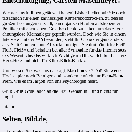
Entschuldigung, Carsten Maschmeyer!
Wie wir uns in Ihnen getäuscht haben! Bisher hielten wir Sie doch
tatsächlich für einen kaltherzigen Karrierekotzbrocken, zu dessen
großen Leistungen es zählt, einen ganzen Haufen aufstrebender
Politiker mit eben jenem Geld beschenkt zu haben, um das zuvor
ahnungslose Kleinanleger geprellt wurden. Doch wie Sie in einem
Interview mit der
FAS
bekunden, sieht Ihr Charakter ganz anders
aus. Statt Gaunerei und Abzocke predigen Sie dort nämlich »Fleiß,
Fleiß, Fleiß« und behalten bei aller Sympathie für das Internet stets
das Wesentliche, das wirklich Wichtige im Blick: »Ich bin für Herz-
Herz-Herz und nicht für Klick-Klick-Klick.«
Und wissen Sie, was uns das sagt, Maschmeyer? Daß Sie weder
Hochstapler noch Betrüger sind, sondern einfach nur Plem-Plem-
Plem, wie es im Jargon von uns Psychologen heißt.
Grüß-Grüß-Grüß, auch an die Frau Gemahlin – und nichts für
ungut:
Titanic
Selten, Bild.de,
hat uns eine Schlagzeile von Dir mehr gefallen: »Box-Queen