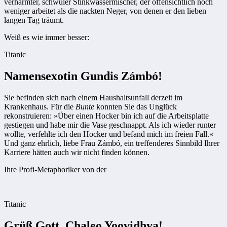
verhärmter, schwuler Stinkwassermischer, der offensichtlich noch
weniger arbeitet als die nackten Neger, von denen er den lieben
langen Tag träumt.
Weiß es wie immer besser:
Titanic
Namensexotin Gundis Zámbó!
Sie befinden sich nach einem Haushaltsunfall derzeit im
Krankenhaus. Für die
Bunte
konnten Sie das Unglück
rekonstruieren: »Über einen Hocker bin ich auf die Arbeitsplatte
gestiegen und habe mir die Vase geschnappt. Als ich wieder runter
wollte, verfehlte ich den Hocker und befand mich im freien Fall.«
Und ganz ehrlich, liebe Frau Zámbó, ein treffenderes Sinnbild Ihrer
Karriere hätten auch wir nicht finden können.
Ihre Profi-Metaphoriker von der
Titanic
Grüß Gott, Chaleo Yoovidhya!