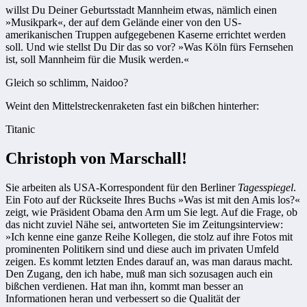
willst Du Deiner Geburtsstadt Mannheim etwas, nämlich einen
»Musikpark«, der auf dem Gelände einer von den US-
amerikanischen Truppen aufgegebenen Kaserne errichtet werden
soll. Und wie stellst Du Dir das so vor? »Was Köln fürs Fernsehen
ist, soll Mannheim für die Musik werden.«
Gleich so schlimm, Naidoo?
Weint den Mittelstreckenraketen fast ein bißchen hinterher:
Titanic
Christoph von Marschall!
Sie arbeiten als USA-Korrespondent für den Berliner
Tagesspiegel
.
Ein Foto auf der Rückseite Ihres Buchs »Was ist mit den Amis los?«
zeigt, wie Präsident Obama den Arm um Sie legt. Auf die Frage, ob
das nicht zuviel Nähe sei, antworteten Sie im Zeitungsinterview:
»Ich kenne eine ganze Reihe Kollegen, die stolz auf ihre Fotos mit
prominenten Politikern sind und diese auch im privaten Umfeld
zeigen. Es kommt letzten Endes darauf an, was man daraus macht.
Den Zugang, den ich habe, muß man sich sozusagen auch ein
bißchen verdienen. Hat man ihn, kommt man besser an
Informationen heran und verbessert so die Qualität der