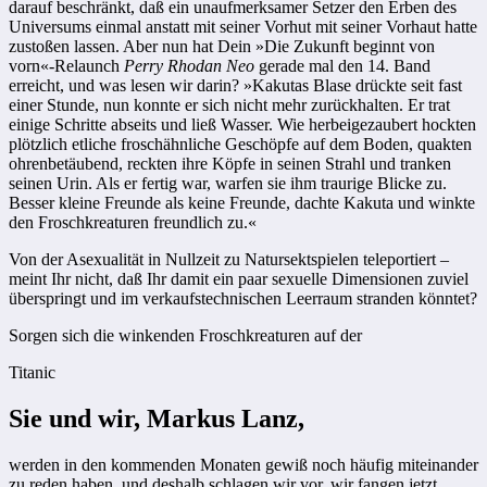
darauf beschränkt, daß ein unaufmerksamer Setzer den Erben des
Universums einmal anstatt mit seiner Vorhut mit seiner Vorhaut hatte
zustoßen lassen. Aber nun hat Dein »Die Zukunft beginnt von
vorn«-Relaunch
Perry Rhodan Neo
gerade mal den 14. Band
erreicht, und was lesen wir darin? »Kakutas Blase drückte seit fast
einer Stunde, nun konnte er sich nicht mehr zurückhalten. Er trat
einige Schritte abseits und ließ Wasser. Wie herbeigezaubert hockten
plötzlich etliche froschähnliche Geschöpfe auf dem Boden, quakten
ohrenbetäubend, reckten ihre Köpfe in seinen Strahl und tranken
seinen Urin. Als er fertig war, warfen sie ihm traurige Blicke zu.
Besser kleine Freunde als keine Freunde, dachte Kakuta und winkte
den Froschkreaturen freundlich zu.«
Von der Asexualität in Nullzeit zu Natursektspielen teleportiert –
meint Ihr nicht, daß Ihr damit ein paar sexuelle Dimensionen zuviel
überspringt und im verkaufstechnischen Leerraum stranden könntet?
Sorgen sich die winkenden Froschkreaturen auf der
Titanic
Sie und wir, Markus Lanz,
werden in den kommenden Monaten gewiß noch häufig miteinander
zu reden haben, und deshalb schlagen wir vor, wir fangen jetzt