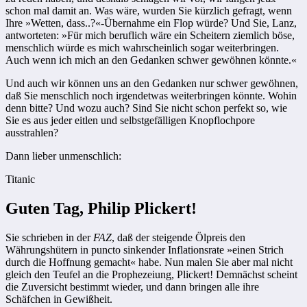
schon mal damit an. Was wäre, wurden Sie kürzlich gefragt, wenn
Ihre »Wetten, dass..?«-Übernahme ein Flop würde? Und Sie, Lanz,
antworteten: »Für mich beruflich wäre ein Scheitern ziemlich böse,
menschlich würde es mich wahrscheinlich sogar weiterbringen.
Auch wenn ich mich an den Gedanken schwer gewöhnen könnte.«
Und auch wir können uns an den Gedanken nur schwer gewöhnen,
daß Sie menschlich noch irgendetwas weiterbringen könnte. Wohin
denn bitte? Und wozu auch? Sind Sie nicht schon perfekt so, wie
Sie es aus jeder eitlen und selbstgefälligen Knopflochpore
ausstrahlen?
Dann lieber unmenschlich:
Titanic
Guten Tag, Philip Plickert!
Sie schrieben in der
FAZ
, daß der steigende Ölpreis den
Währungshütern in puncto sinkender Inflationsrate »einen Strich
durch die Hoffnung gemacht« habe. Nun malen Sie aber mal nicht
gleich den Teufel an die Prophezeiung, Plickert! Demnächst scheint
die Zuversicht bestimmt wieder, und dann bringen alle ihre
Schäfchen in Gewißheit.