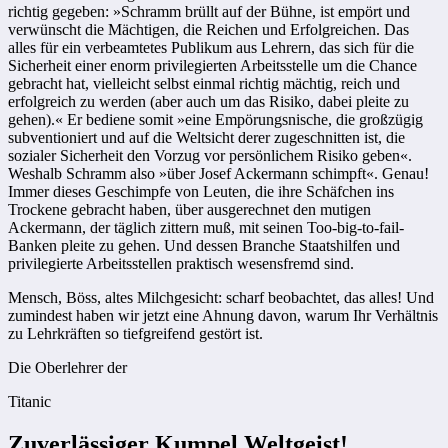
richtig gegeben: »Schramm brüllt auf der Bühne, ist empört und
verwünscht die Mächtigen, die Reichen und Erfolgreichen. Das
alles für ein verbeamtetes Publikum aus Lehrern, das sich für die
Sicherheit einer enorm privilegierten Arbeitsstelle um die Chance
gebracht hat, vielleicht selbst einmal richtig mächtig, reich und
erfolgreich zu werden (aber auch um das Risiko, dabei pleite zu
gehen).« Er bediene somit »eine Empörungsnische, die großzügig
subventioniert und auf die Weltsicht derer zugeschnitten ist, die
sozialer Sicherheit den Vorzug vor persönlichem Risiko geben«.
Weshalb Schramm also »über Josef Ackermann schimpft«. Genau!
Immer dieses Geschimpfe von Leuten, die ihre Schäfchen ins
Trockene gebracht haben, über ausgerechnet den mutigen
Ackermann, der täglich zittern muß, mit seinen Too-big-to-fail-
Banken pleite zu gehen. Und dessen Branche Staatshilfen und
privilegierte Arbeitsstellen praktisch wesensfremd sind.
Mensch, Böss, altes Milchgesicht: scharf beobachtet, das alles! Und
zumindest haben wir jetzt eine Ahnung davon, warum Ihr Verhältnis
zu Lehrkräften so tiefgreifend gestört ist.
Die Oberlehrer der
Titanic
Zuverlässiger Kumpel Weltgeist!