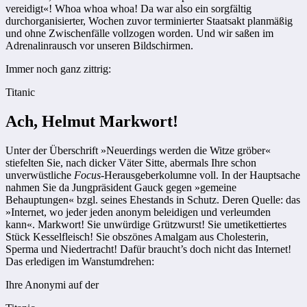
vereidigt«! Whoa whoa whoa! Da war also ein sorgfältig
durchorganisierter, Wochen zuvor terminierter Staatsakt planmäßig
und ohne Zwischenfälle vollzogen worden. Und wir saßen im
Adrenalinrausch vor unseren Bildschirmen.
Immer noch ganz zittrig:
Titanic
Ach, Helmut Markwort!
Unter der Überschrift »Neuerdings werden die Witze gröber«
stiefelten Sie, nach dicker Väter Sitte, abermals Ihre schon
unverwüstliche
Focus
-Herausgeberkolumne voll. In der Hauptsache
nahmen Sie da Jungpräsident Gauck gegen »gemeine
Behauptungen« bzgl. seines Ehestands in Schutz. Deren Quelle: das
»Internet, wo jeder jeden anonym beleidigen und verleumden
kann«. Markwort! Sie unwürdige Grützwurst! Sie umetikettiertes
Stück Kesselfleisch! Sie obszönes Amalgam aus Cholesterin,
Sperma und Niedertracht! Dafür braucht’s doch nicht das Internet!
Das erledigen im Wanstumdrehen:
Ihre Anonymi auf der