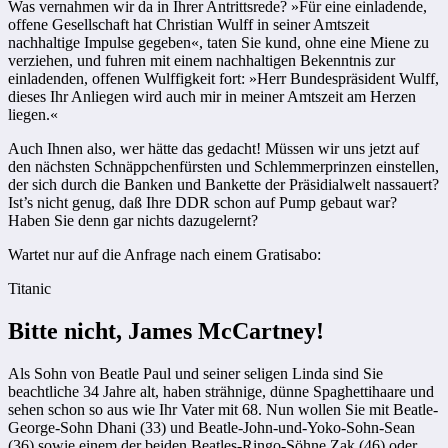
Was vernahmen wir da in Ihrer Antrittsrede? »Für eine einladende,
offene Gesellschaft hat Christian Wulff in seiner Amtszeit
nachhaltige Impulse gegeben«, taten Sie kund, ohne eine Miene zu
verziehen, und fuhren mit einem nachhaltigen Bekenntnis zur
einladenden, offenen Wulffigkeit fort: »Herr Bundespräsident Wulff,
dieses Ihr Anliegen wird auch mir in meiner Amtszeit am Herzen
liegen.«
Auch Ihnen also, wer hätte das gedacht! Müssen wir uns jetzt auf
den nächsten Schnäppchenfürsten und Schlemmerprinzen einstellen,
der sich durch die Banken und Bankette der Präsidialwelt nassauert?
Ist’s nicht genug, daß Ihre DDR schon auf Pump gebaut war?
Haben Sie denn gar nichts dazugelernt?
Wartet nur auf die Anfrage nach einem Gratisabo:
Titanic
Bitte nicht, James McCartney!
Als Sohn von Beatle Paul und seiner seligen Linda sind Sie
beachtliche 34 Jahre alt, haben strähnige, dünne Spaghettihaare und
sehen schon so aus wie Ihr Vater mit 68. Nun wollen Sie mit Beatle-
George-Sohn Dhani (33) und Beatle-John-und-Yoko-Sohn-Sean
(36) sowie einem der beiden Beatles-Ringo-Söhne Zak (46) oder