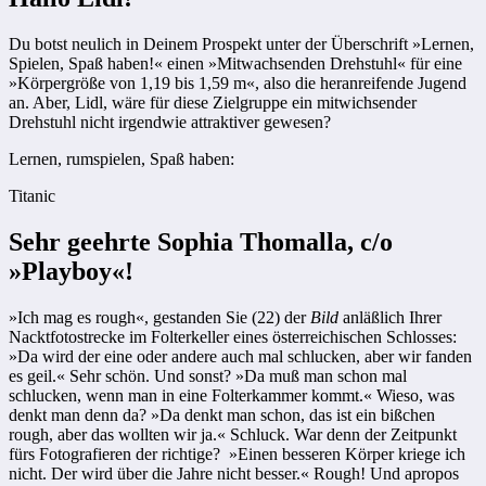
Du botst neulich in Deinem Prospekt unter der Überschrift »Lernen,
Spielen, Spaß haben!« einen »Mitwachsenden Drehstuhl« für eine
»Körpergröße von 1,19 bis 1,59 m«, also die heranreifende Jugend
an. Aber, Lidl, wäre für diese Zielgruppe ein mitwichsender
Drehstuhl nicht irgendwie attraktiver gewesen?
Lernen, rumspielen, Spaß haben:
Titanic
Sehr geehrte Sophia Thomalla, c/o
»Playboy«!
»Ich mag es rough«, gestanden Sie (22) der
Bild
anläßlich Ihrer
Nacktfotostrecke im Folterkeller eines österreichischen Schlosses:
»Da wird der eine oder andere auch mal schlucken, aber wir fanden
es geil.« Sehr schön. Und sonst? »Da muß man schon mal
schlucken, wenn man in eine Folterkammer kommt.« Wieso, was
denkt man denn da? »Da denkt man schon, das ist ein bißchen
rough, aber das wollten wir ja.« Schluck. War denn der Zeitpunkt
fürs Fotografieren der richtige? »Einen besseren Körper kriege ich
nicht. Der wird über die Jahre nicht besser.« Rough! Und apropos