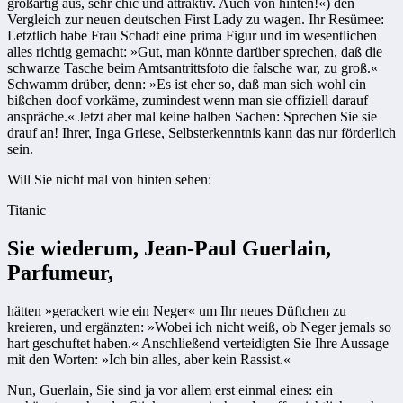
großartig aus, sehr chic und attraktiv. Auch von hinten!«) den
Vergleich zur neuen deutschen First Lady zu wagen. Ihr Resümee:
Letztlich habe Frau Schadt eine prima Figur und im wesentlichen
alles richtig gemacht: »Gut, man könnte darüber sprechen, daß die
schwarze Tasche beim Amtsantrittsfoto die falsche war, zu groß.«
Schwamm drüber, denn: »Es ist eher so, daß man sich wohl ein
bißchen doof vorkäme, zumindest wenn man sie offiziell darauf
anspräche.« Jetzt aber mal keine halben Sachen: Sprechen Sie sie
drauf an! Ihrer, Inga Griese, Selbsterkenntnis kann das nur förderlich
sein.
Will Sie nicht mal von hinten sehen:
Titanic
Sie wiederum, Jean-Paul Guerlain,
Parfumeur,
hätten »gerackert wie ein Neger« um Ihr neues Düftchen zu
kreieren, und ergänzten: »Wobei ich nicht weiß, ob Neger jemals so
hart geschuftet haben.« Anschließend verteidigten Sie Ihre Aussage
mit den Worten: »Ich bin alles, aber kein Rassist.«
Nun, Guerlain, Sie sind ja vor allem erst einmal eines: ein