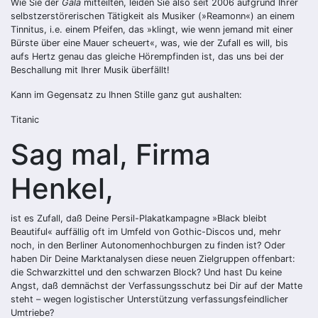
Wie Sie der
Gala
mitteilten, leiden Sie also seit 2006 aufgrund Ihrer
selbstzerstörerischen Tätigkeit als Musiker (»Reamonn«) an einem
Tinnitus, i.e. einem Pfeifen, das »klingt, wie wenn jemand mit einer
Bürste über eine Mauer scheuert«, was, wie der Zufall es will, bis
aufs Hertz genau das gleiche Hörempfinden ist, das uns bei der
Beschallung mit Ihrer Musik überfällt!
Kann im Gegensatz zu Ihnen Stille ganz gut aushalten:
Titanic
Sag mal, Firma
Henkel,
ist es Zufall, daß Deine Persil-Plakatkampagne »Black bleibt
Beautiful« auffällig oft im Umfeld von Gothic-Discos und, mehr
noch, in den Berliner Autonomenhochburgen zu finden ist? Oder
haben Dir Deine Marktanalysen diese neuen Zielgruppen offenbart:
die Schwarzkittel und den schwarzen Block? Und hast Du keine
Angst, daß demnächst der Verfassungsschutz bei Dir auf der Matte
steht – wegen logistischer Unterstützung verfassungsfeindlicher
Umtriebe?