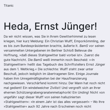
Titanic
Heda, Ernst Jünger!
Da wir nicht wissen, was Sie in Ihrem Gewitterhimmel zu lesen
kriegen, hier kurz Meldung: Ein Christian Wulff, Emporkömmling, der
es bis zum Bundespräsidenten brachte, äußerte lt.
BamS
vor seinen
versammelten Untergebenen im Berliner Schloß Bellevue die
Hoffnung, »daß dieses Stahlgewitter bald vorbei ist«. Zuerst die
gute Nachricht. Die
BamS
weiß immerhin noch Bescheid: »›In
Stahlgewittern‹ heißt das Tagebuch des Schriftstellers Ernst Jünger
aus dem 1. Weltkrieg.« Die schlechte: Wulff steht zwar unter
Beschuß, jedoch lediglich im übertragenen Sinn. Einige Journale
haben ihm Unregelmäßigkeiten bei der Hausfinanzierung
nachgewiesen. Verschärfend kommt hinzu: Der Mann hat noch nicht
mal gedient! Ein windelweicher Zivilist! Und vergreift sich an Ihrer
ehernen Schützengrabengranatenmetaphorik! Ein Unding! Nicht von
ungefähr sagt dieser Wulff von seinen halluzinierten
»Stahlgewittern«: »In einem Jahr ist das alles vergessen!« – Wo Ihre
»Stahlgewitter« auch 92 Jahre nach Erscheinen noch nicht