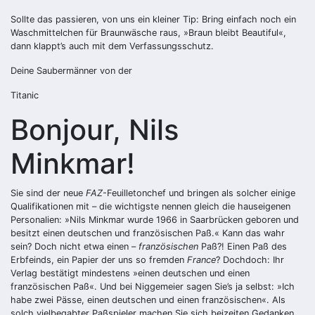
Sollte das passieren, von uns ein kleiner Tip: Bring einfach noch ein
Waschmittelchen für Braunwäsche raus, »Braun bleibt Beautiful«,
dann klappt’s auch mit dem Verfassungsschutz.
Deine Saubermänner von der
Titanic
Bonjour, Nils
Minkmar!
Sie sind der neue
FAZ
-Feuilletonchef und bringen als solcher einige
Qualifikationen mit – die wichtigste nennen gleich die hauseigenen
Personalien: »Nils Minkmar wurde 1966 in Saarbrücken geboren und
besitzt einen deutschen und französischen Paß.« Kann das wahr
sein? Doch nicht etwa einen –
französischen
Paß?! Einen Paß des
Erbfeinds, ein Papier der uns so fremden
France
? Dochdoch: Ihr
Verlag bestätigt mindestens »einen deutschen und einen
französischen Paß«. Und bei Niggemeier sagen Sie’s ja selbst: »Ich
habe zwei Pässe, einen deutschen und einen französischen«. Als
solch vielbegabter Paßspieler machen Sie sich beizeiten Gedanken