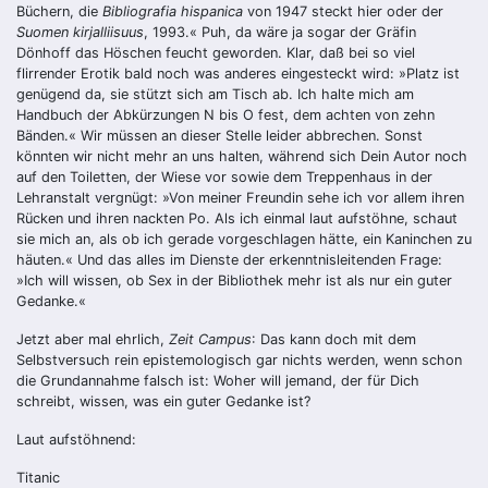
Büchern, die
Bibliografia hispanica
von 1947 steckt hier oder der
Suomen kirjalliisuus
, 1993.« Puh, da wäre ja sogar der Gräfin
Dönhoff das Höschen feucht geworden. Klar, daß bei so viel
flirrender Erotik bald noch was anderes eingesteckt wird: »Platz ist
genügend da, sie stützt sich am Tisch ab. Ich halte mich am
Handbuch der Abkürzungen N bis O fest, dem achten von zehn
Bänden.« Wir müssen an dieser Stelle leider abbrechen. Sonst
könnten wir nicht mehr an uns halten, während sich Dein Autor noch
auf den Toiletten, der Wiese vor sowie dem Treppenhaus in der
Lehranstalt vergnügt: »Von meiner Freundin sehe ich vor allem ihren
Rücken und ihren nackten Po. Als ich einmal laut aufstöhne, schaut
sie mich an, als ob ich gerade vorgeschlagen hätte, ein Kaninchen zu
häuten.« Und das alles im Dienste der erkenntnisleitenden Frage:
»Ich will wissen, ob Sex in der Bibliothek mehr ist als nur ein guter
Gedanke.«
Jetzt aber mal ehrlich,
Zeit Campus
: Das kann doch mit dem
Selbstversuch rein epistemologisch gar nichts werden, wenn schon
die Grundannahme falsch ist: Woher will jemand, der für Dich
schreibt, wissen, was ein guter Gedanke ist?
Laut aufstöhnend:
Titanic