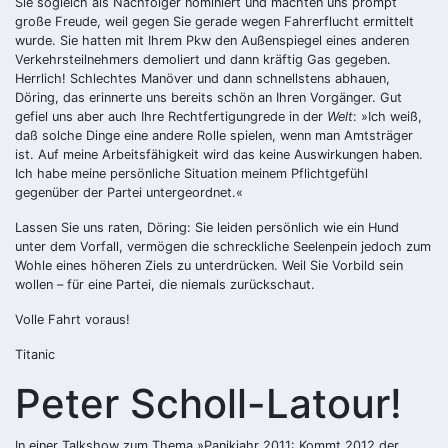
Sie sogleich als Nachfolger nominiert und machten uns prompt
große Freude, weil gegen Sie gerade wegen Fahrerflucht ermittelt
wurde. Sie hatten mit Ihrem Pkw den Außenspiegel eines anderen
Verkehrsteilnehmers demoliert und dann kräftig Gas gegeben.
Herrlich! Schlechtes Manöver und dann schnellstens abhauen,
Döring, das erinnerte uns bereits schön an Ihren Vorgänger. Gut
gefiel uns aber auch Ihre Rechtfertigungrede in der
Welt
: »Ich weiß,
daß solche Dinge eine andere Rolle spielen, wenn man Amtsträger
ist. Auf meine Arbeitsfähigkeit wird das keine Auswirkungen haben.
Ich habe meine persönliche Situation meinem Pflichtgefühl
gegenüber der Partei untergeordnet.«
Lassen Sie uns raten, Döring: Sie leiden persönlich wie ein Hund
unter dem Vorfall, vermögen die schreckliche Seelenpein jedoch zum
Wohle eines höheren Ziels zu unterdrücken. Weil Sie Vorbild sein
wollen – für eine Partei, die niemals zurückschaut.
Volle Fahrt voraus!
Titanic
Peter Scholl-Latour!
In einer Talkshow zum Thema »Panikjahr 2011: Kommt 2012 der