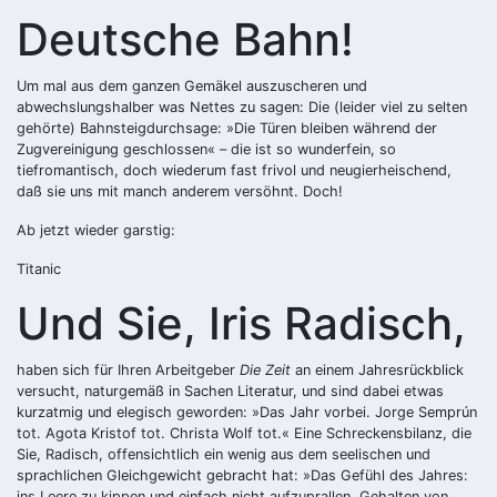
Deutsche Bahn!
Um mal aus dem ganzen Gemäkel auszuscheren und
abwechslungshalber was Nettes zu sagen: Die (leider viel zu selten
gehörte) Bahnsteigdurchsage: »Die Türen bleiben während der
Zugvereinigung geschlossen« – die ist so wunderfein, so
tiefromantisch, doch wiederum fast frivol und neugierheischend,
daß sie uns mit manch anderem versöhnt. Doch!
Ab jetzt wieder garstig:
Titanic
Und Sie, Iris Radisch,
haben sich für Ihren Arbeitgeber
Die Zeit
an einem Jahresrückblick
versucht, naturgemäß in Sachen Literatur, und sind dabei etwas
kurzatmig und elegisch geworden: »Das Jahr vorbei. Jorge Semprún
tot. Agota Kristof tot. Christa Wolf tot.« Eine Schreckensbilanz, die
Sie, Radisch, offensichtlich ein wenig aus dem seelischen und
sprachlichen Gleichgewicht gebracht hat: »Das Gefühl des Jahres:
ins Leere zu kippen und einfach nicht aufzuprallen. Gehalten von