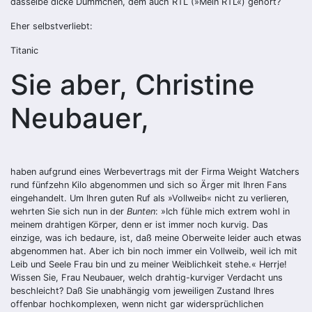
dasselbe dicke Dummchen, dem auch RTL (»Mein RTL«) gehört?
Eher selbstverliebt:
Titanic
Sie aber, Christine
Neubauer,
haben aufgrund eines Werbevertrags mit der Firma Weight Watchers
rund fünfzehn Kilo abgenommen und sich so Ärger mit Ihren Fans
eingehandelt. Um Ihren guten Ruf als »Vollweib« nicht zu verlieren,
wehrten Sie sich nun in der
Bunten
: »Ich fühle mich extrem wohl in
meinem drahtigen Körper, denn er ist immer noch kurvig. Das
einzige, was ich bedaure, ist, daß meine Oberweite leider auch etwas
abgenommen hat. Aber ich bin noch immer ein Vollweib, weil ich mit
Leib und Seele Frau bin und zu meiner Weiblichkeit stehe.« Herrje!
Wissen Sie, Frau Neubauer, welch drahtig-kurviger Verdacht uns
beschleicht? Daß Sie unabhängig vom jeweiligen Zustand Ihres
offenbar hochkomplexen, wenn nicht gar widersprüchlichen