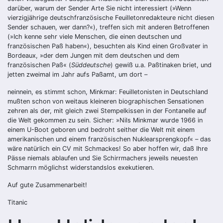
darüber, warum der Sender Arte Sie nicht interessiert (»Wenn
vierzigjährige deutschfranzösische Feuilletonredakteure nicht diesen
Sender schauen, wer dann?«), treffen sich mit anderen Betroffenen
(»Ich kenne sehr viele Menschen, die einen deutschen und
französischen Paß haben«), besuchten als Kind einen Großvater in
Bordeaux, »der dem Jungen mit dem deutschen und dem
französischen Paß« (
Süddeutsche
) gewiß u.a. Paßtinaken briet, und
jetten zweimal im Jahr aufs Paßamt, um dort –
neinnein, es stimmt schon, Minkmar: Feuilletonisten in Deutschland
mußten schon von weitaus kleineren biographischen Sensationen
zehren als der, mit gleich zwei Stempelkissen in der Fontanelle auf
die Welt gekommen zu sein. Sicher: »Nils Minkmar wurde 1966 in
einem U-Boot geboren und bedroht seither die Welt mit einem
amerikanischen und einem französischen Nuklearsprengkopf« – das
wäre natürlich ein CV mit Schmackes! So aber hoffen wir, daß Ihre
Pässe niemals ablaufen und Sie Schirrmachers jeweils neuesten
Schmarrn möglichst widerstandslos exekutieren.
Auf gute Zusammenarbeit!
Titanic