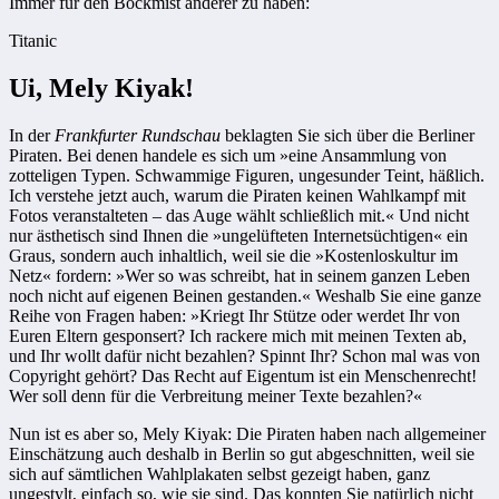
Immer für den Bockmist anderer zu haben:
Titanic
Ui, Mely Kiyak!
In der
Frankfurter Rundschau
beklagten Sie sich über die Berliner
Piraten. Bei denen handele es sich um »eine Ansammlung von
zotteligen Typen. Schwammige Figuren, ungesunder Teint, häßlich.
Ich verstehe jetzt auch, warum die Piraten keinen Wahlkampf mit
Fotos veranstalteten – das Auge wählt schließlich mit.« Und nicht
nur ästhetisch sind Ihnen die »ungelüfteten Internetsüchtigen« ein
Graus, sondern auch inhaltlich, weil sie die »Kostenloskultur im
Netz« fordern: »Wer so was schreibt, hat in seinem ganzen Leben
noch nicht auf eigenen Beinen gestanden.« Weshalb Sie eine ganze
Reihe von Fragen haben: »Kriegt Ihr Stütze oder werdet Ihr von
Euren Eltern gesponsert? Ich rackere mich mit meinen Texten ab,
und Ihr wollt dafür nicht bezahlen? Spinnt Ihr? Schon mal was von
Copyright gehört? Das Recht auf Eigentum ist ein Menschenrecht!
Wer soll denn für die Verbreitung meiner Texte bezahlen?«
Nun ist es aber so, Mely Kiyak: Die Piraten haben nach allgemeiner
Einschätzung auch deshalb in Berlin so gut abgeschnitten, weil sie
sich auf sämtlichen Wahlplakaten selbst gezeigt haben, ganz
ungestylt, einfach so, wie sie sind. Das konnten Sie natürlich nicht