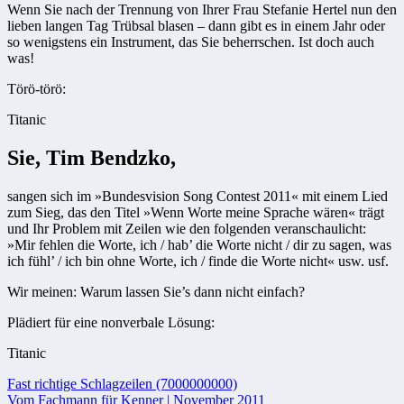
Wenn Sie nach der Trennung von Ihrer Frau Stefanie Hertel nun den
lieben langen Tag Trübsal blasen – dann gibt es in einem Jahr oder
so wenigstens ein Instrument, das Sie beherrschen. Ist doch auch
was!
Törö-törö:
Titanic
Sie, Tim Bendzko,
sangen sich im »Bundesvision Song Contest 2011« mit einem Lied
zum Sieg, das den Titel »Wenn Worte meine Sprache wären« trägt
und Ihr Problem mit Zeilen wie den folgenden veranschaulicht:
»Mir fehlen die Worte, ich / hab’ die Worte nicht / dir zu sagen, was
ich fühl’ / ich bin ohne Worte, ich / finde die Worte nicht« usw. usf.
Wir meinen: Warum lassen Sie’s dann nicht einfach?
Plädiert für eine nonverbale Lösung:
Titanic
Beitragsnavigation
Fast richtige Schlagzeilen (7000000000)
Vom Fachmann für Kenner | November 2011