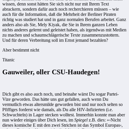
wissen, denn sonst hätten Sie sich nicht nur mit Ihrem Text
abrackern, sondern dafür auch noch recherchieren müssen – wie
auch für die Information, daß die Mehrheit der Berliner Piraten
richtig was studiert hat und in ganz normalen Berufen arbeitet. Ganz
anders also als Sie, Mely Kiyak, die Sie in Ihrem ganzen Leben
nichts anderes gelernt und geleistet haben, als irgendwas mit Medien
zu machen und schaumschlägerische Texte zusammenzustottern.
Und für deren Verbreitung soll im Ernst jemand bezahlen?
Aber bestimmt nicht
Titanic
Gauweiler, oller CSU-Haudegen!
Dich gibt es also auch noch, und beinahe wärst Du sogar Partei-
Vize geworden. Das hätte uns gut gefallen, auch wenn Du
vermutlich etwas altersmilde geworden bist und nur noch selten so
Pfiffiges forderst wie damals, als Du alle HIV-Infizierten (i.e.
Schwuchteln) in Lager stecken wolltest. Immerhin konnte man aber
nun wieder einiges über Dich lesen, im
Spiegel
z.B. dies: »›Nicht
dieses komische E mit den zwei Strichen ist das Symbol Europas‹,