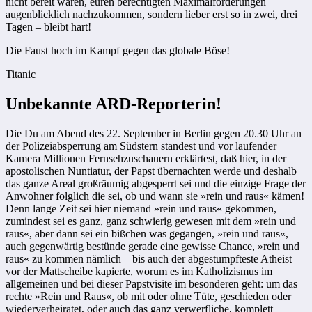
nicht bereit wären, euren berechtigten Maximalforderungen
augenblicklich nachzukommen, sondern lieber erst so in zwei, drei
Tagen – bleibt hart!
Die Faust hoch im Kampf gegen das globale Böse!
Titanic
Unbekannte ARD-Reporterin!
Die Du am Abend des 22. September in Berlin gegen 20.30 Uhr an
der Polizeiabsperrung am Südstern standest und vor laufender
Kamera Millionen Fernsehzuschauern erklärtest, daß hier, in der
apostolischen Nuntiatur, der Papst übernachten werde und deshalb
das ganze Areal großräumig abgesperrt sei und die einzige Frage der
Anwohner folglich die sei, ob und wann sie »rein und raus« kämen!
Denn lange Zeit sei hier niemand »rein und raus« gekommen,
zumindest sei es ganz, ganz schwierig gewesen mit dem »rein und
raus«, aber dann sei ein bißchen was gegangen, »rein und raus«,
auch gegenwärtig bestünde gerade eine gewisse Chance, »rein und
raus« zu kommen nämlich – bis auch der abgestumpfteste Atheist
vor der Mattscheibe kapierte, worum es im Katholizismus im
allgemeinen und bei dieser Papstvisite im besonderen geht: um das
rechte »Rein und Raus«, ob mit oder ohne Tüte, geschieden oder
wiederverheiratet, oder auch das ganz verwerfliche, komplett