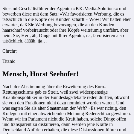
Sie sind Geschäftsführer der Agentur »KK-Media-Solutions« und
bewerben diese mit dem Satz: »Wir favorisieren Werbung, die es
tatsächlich in die Köpfe der Kunden schafft.« Wow! Wir hätten eher
erwartet, daß Sie Werbung bevorzugen, die an den Kunden
haarscharf vorbeirauscht oder ihre Köpfe weiträumig umfährt, aber
nein: Sie, Herr, äh, Dings mit Ihrer Agentur, na, favorisieren also
tatsächlich, ääääh, tja…
Chrchr:
Titanic
Mensch, Horst Seehofer!
Nach der Abstimmung über die Erweiterung des Euro-
Rettungsschirms gab es Streit, weil zwei widerspenstige
Koalitionspolitiker in der Bundestagsdebatte reden durften, obwohl
sie von den Fraktionen nicht dazu nominiert worden waren. Und
was sagten Sie als alter Staatsmann der
Welt
? »Es war richtig, den
Kollegen mit einer abweichenden Meinung Rederecht zu gewähren.
Wenn wir im Parlament nicht die Kraft haben, solche Dinge offen
und transparent zu diskutieren, dann werden jene Kräfte in
Deutschland Auftrieb erhalten, die diese Diskussionen führen und