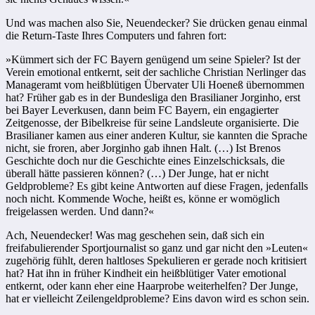
Und was machen also Sie, Neuendecker? Sie drücken genau einmal
die Return-Taste Ihres Computers und fahren fort:
»Kümmert sich der FC Bayern genügend um seine Spieler? Ist der
Verein emotional entkernt, seit der sachliche Christian Nerlinger das
Manageramt vom heißblütigen Übervater Uli Hoeneß übernommen
hat? Früher gab es in der Bundesliga den Brasilianer Jorginho, erst
bei Bayer Leverkusen, dann beim FC Bayern, ein engagierter
Zeitgenosse, der Bibelkreise für seine Landsleute organisierte. Die
Brasilianer kamen aus einer anderen Kultur, sie kannten die Sprache
nicht, sie froren, aber Jorginho gab ihnen Halt. (…) Ist Brenos
Geschichte doch nur die Geschichte eines Einzelschicksals, die
überall hätte passieren können? (…) Der Junge, hat er nicht
Geldprobleme? Es gibt keine Antworten auf diese Fragen, jedenfalls
noch nicht. Kommende Woche, heißt es, könne er womöglich
freigelassen werden. Und dann?«
Ach, Neuendecker! Was mag geschehen sein, daß sich ein
freifabulierender Sportjournalist so ganz und gar nicht den »Leuten«
zugehörig fühlt, deren haltloses Spekulieren er gerade noch kritisiert
hat? Hat ihn in früher Kindheit ein heißblütiger Vater emotional
entkernt, oder kann eher eine Haarprobe weiterhelfen? Der Junge,
hat er vielleicht Zeilengeldprobleme? Eins davon wird es schon sein.