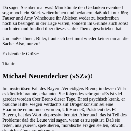
Da sagen Sie aber mal was! Man könnte den Gedanken eventuell
sogar noch ein Stück weiterdrehen und bedauern, daß nicht nur Jörg
Fauser und Amy Winehouse ihr Ableben weder zu beschreiben
noch zu besingen in der Lage waren, sondern im Grunde auch sonst
noch niemand fundiert über dieses starke Thema geschrieben hat.
Und außer Ihnen, Biller, traut sich bestimmt wieder keiner ran an die
Sache. Also, nur zu!
Existentielle Grüße:
Titanic
Michael Neuendecker (»SZ«)!
Im mysteriösen Fall des Bayern-Verteidigers Breno, in dessen Villa
es kürzlich brannte, erkannten Sie folgendes sehr gut: »Es ist viel
geredet worden über Breno dieser Tage. Er sei psychisch krank, er
brauche Hilfe, wegen Verdachts auf Drogenkonsum sei eine
Haarprobe entnommen worden; Uli Hoeneß, Präsident des FC
Bayern, hat das Wort ›depressiv‹ benutzt. Aber auch das ist Teil des
Problems: daß die Leute viel sagen, wenn es zu spät ist. Daß sie
reden, analysieren, spekulieren, moralische Fragen stellen, obwohl
sie nichts Genaues wissen.«