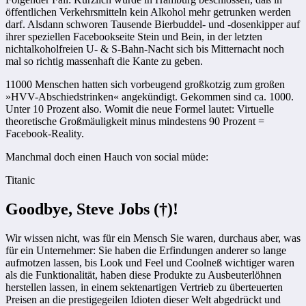
öffentlichen Verkehrsmitteln kein Alkohol mehr getrunken werden
darf. Alsdann schworen Tausende Bierbuddel- und -dosenkipper auf
ihrer speziellen Facebookseite Stein und Bein, in der letzten
nichtalkoholfreien U- & S-Bahn-Nacht sich bis Mitternacht noch
mal so richtig massenhaft die Kante zu geben.
11000 Menschen hatten sich vorbeugend großkotzig zum großen
»HVV-Abschiedstrinken« angekündigt. Gekommen sind ca. 1000.
Unter 10 Prozent also. Womit die neue Formel lautet: Virtuelle
theoretische Großmäuligkeit minus mindestens 90 Prozent =
Facebook-Reality.
Manchmal doch einen Hauch von social müde:
Titanic
Goodbye, Steve Jobs (†)!
Wir wissen nicht, was für ein Mensch Sie waren, durchaus aber, was
für ein Unternehmer: Sie haben die Erfindungen anderer so lange
aufmotzen lassen, bis Look und Feel und Coolneß wichtiger waren
als die Funktionalität, haben diese Produkte zu Ausbeuterlöhnen
herstellen lassen, in einem sektenartigen Vertrieb zu überteuerten
Preisen an die prestigegeilen Idioten dieser Welt abgedrückt und