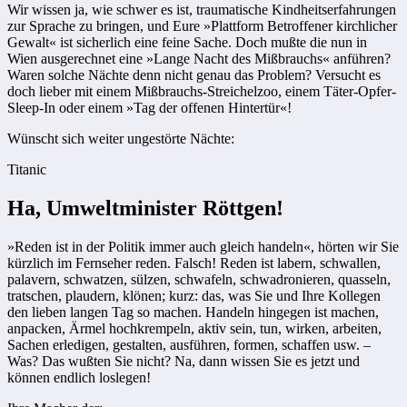
Wir wissen ja, wie schwer es ist, traumatische Kindheitserfahrungen
zur Sprache zu bringen, und Eure »Plattform Betroffener kirchlicher
Gewalt« ist sicherlich eine feine Sache. Doch mußte die nun in
Wien ausgerechnet eine »Lange Nacht des Mißbrauchs« anführen?
Waren solche Nächte denn nicht genau das Problem? Versucht es
doch lieber mit einem Mißbrauchs-Streichelzoo, einem Täter-Opfer-
Sleep-In oder einem »Tag der offenen Hintertür«!
Wünscht sich weiter ungestörte Nächte:
Titanic
Ha, Umweltminister Röttgen!
»Reden ist in der Politik immer auch gleich handeln«, hörten wir Sie
kürzlich im Fernseher reden. Falsch! Reden ist labern, schwallen,
palavern, schwatzen, sülzen, schwafeln, schwadronieren, quasseln,
tratschen, plaudern, klönen; kurz: das, was Sie und Ihre Kollegen
den lieben langen Tag so machen. Handeln hingegen ist machen,
anpacken, Ärmel hochkrempeln, aktiv sein, tun, wirken, arbeiten,
Sachen erledigen, gestalten, ausführen, formen, schaffen usw. –
Was? Das wußten Sie nicht? Na, dann wissen Sie es jetzt und
können endlich loslegen!