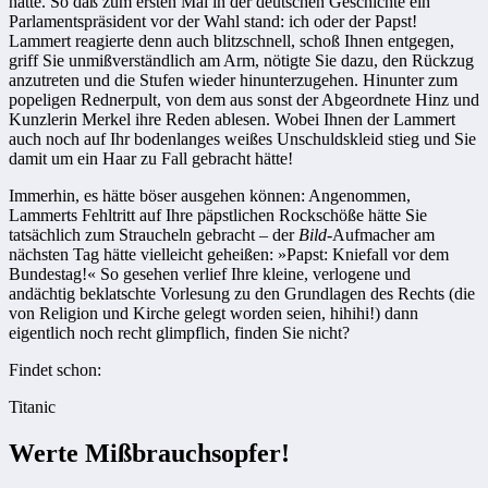
hatte. So daß zum ersten Mal in der deutschen Geschichte ein
Parlamentspräsident vor der Wahl stand: ich oder der Papst!
Lammert reagierte denn auch blitzschnell, schoß Ihnen entgegen,
griff Sie unmißverständlich am Arm, nötigte Sie dazu, den Rückzug
anzutreten und die Stufen wieder hinunterzugehen. Hinunter zum
popeligen Rednerpult, von dem aus sonst der Abgeordnete Hinz und
Kunzlerin Merkel ihre Reden ablesen. Wobei Ihnen der Lammert
auch noch auf Ihr bodenlanges weißes Unschuldskleid stieg und Sie
damit um ein Haar zu Fall gebracht hätte!
Immerhin, es hätte böser ausgehen können: Angenommen,
Lammerts Fehltritt auf Ihre päpstlichen Rockschöße hätte Sie
tatsächlich zum Straucheln gebracht – der
Bild
-Aufmacher am
nächsten Tag hätte vielleicht geheißen: »Papst: Kniefall vor dem
Bundestag!« So gesehen verlief Ihre kleine, verlogene und
andächtig beklatschte Vorlesung zu den Grundlagen des Rechts (die
von Religion und Kirche gelegt worden seien, hihihi!) dann
eigentlich noch recht glimpflich, finden Sie nicht?
Findet schon:
Titanic
Werte Mißbrauchsopfer!