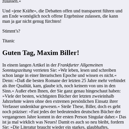
zulassen.«
Und »jene Kräfte«, die Debatten offen und transparent führen und
am Ende womöglich noch offene Ergebnisse zulassen, die kann
man ja gar nicht genug fürchten!
Stimmt’s?
Titanic
Guten Tag, Maxim Biller!
In einem langen Artikel in der
Frankfurter Allgemeinen
Sonntagszeitung
verrieten Sie: »Wir leben, lesen und schreiben
schon lange in einer literarischen Epoche und wissen es nicht.«
Denn: »Daß die besten Romane der letzten 25 Jahre mehr verbindet
als ihre Qualität, kam, glaube ich, noch keinem von uns in den
Sinn.« Außer eben Ihnen, der Sie ganz genau hingeschaut haben:
»Viele der besten, wichtigsten Bücher der letzten zweieinhalb
Jahrzehnte wären ohne den extremen persönlichen Einsatz ihrer
Verfasser undenkbar gewesen.« Steile These, Biller, doch es geht
noch präziser: »Fast jedes der bedeutenden deutschen Bücher der
vergangenen Jahre kommt in der ersten Person Singular daher.« Das
ist ja mal wirklich was Neues! Damit es auch so neu bleibt, fordern
Sie: »Die Literatur braucht wieder ein starkes, glaubhaftes,