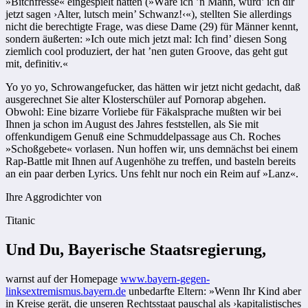
»Bitchfresse« eingespielt hatten (»Wäre ich ’n Mann, würd’ ich dir
jetzt sagen ›Alter, lutsch mein’ Schwanz!‹«), stellten Sie allerdings
nicht die berechtigte Frage, was diese Dame (29) für Männer kennt,
sondern äußerten: »Ich oute mich jetzt mal: Ich find’ diesen Song
ziemlich cool produziert, der hat ’nen guten Groove, das geht gut
mit, definitiv.«
Yo yo yo, Schrowangefucker, das hätten wir jetzt nicht gedacht, daß
ausgerechnet Sie alter Klosterschüler auf Pornorap abgehen.
Obwohl: Eine bizarre Vorliebe für Fäkalsprache mußten wir bei
Ihnen ja schon im August des Jahres feststellen, als Sie mit
offenkundigem Genuß eine Schmuddelpassage aus Ch. Roches
»Schoßgebete« vorlasen. Nun hoffen wir, uns demnächst bei einem
Rap-Battle mit Ihnen auf Augenhöhe zu treffen, und basteln bereits
an ein paar derben Lyrics. Uns fehlt nur noch ein Reim auf »Lanz«.
Ihre Aggrodichter von
Titanic
Und Du, Bayerische Staatsregierung,
warnst auf der Homepage
www.bayern-gegen-
linksextremismus.bayern.de
unbedarfte Eltern: »Wenn Ihr Kind aber
in Kreise gerät, die unseren Rechtsstaat pauschal als ›kapitalistisches