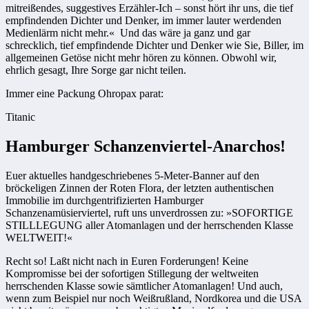
mitreißendes, suggestives Erzähler-Ich – sonst hört ihr uns, die tief
empfindenden Dichter und Denker, im immer lauter werdenden
Medienlärm nicht mehr.« Und das wäre ja ganz und gar
schrecklich, tief empfindende Dichter und Denker wie Sie, Biller, im
allgemeinen Getöse nicht mehr hören zu können. Obwohl wir,
ehrlich gesagt, Ihre Sorge gar nicht teilen.
Immer eine Packung Ohropax parat:
Titanic
Hamburger Schanzenviertel-Anarchos!
Euer aktuelles handgeschriebenes 5-Meter-Banner auf den
bröckeligen Zinnen der Roten Flora, der letzten authentischen
Immobilie im durchgentrifizierten Hamburger
Schanzenamüsierviertel, ruft uns unverdrossen zu: »SOFORTIGE
STILLLEGUNG aller Atomanlagen und der herrschenden Klasse
WELTWEIT!«
Recht so! Laßt nicht nach in Euren Forderungen! Keine
Kompromisse bei der sofortigen Stillegung der weltweiten
herrschenden Klasse sowie sämtlicher Atomanlagen! Und auch,
wenn zum Beispiel nur noch Weißrußland, Nordkorea und die USA