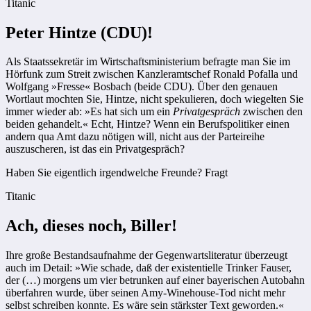
Titanic
Peter Hintze (CDU)!
Als Staatssekretär im Wirtschaftsministerium befragte man Sie im
Hörfunk zum Streit zwischen Kanzleramtschef Ronald Pofalla und
Wolfgang »Fresse« Bosbach (beide CDU). Über den genauen
Wortlaut mochten Sie, Hintze, nicht spekulieren, doch wiegelten Sie
immer wieder ab: »Es hat sich um ein
Privatgespräch
zwischen den
beiden gehandelt.« Echt, Hintze? Wenn ein Berufspolitiker einen
andern qua Amt dazu nötigen will, nicht aus der Parteireihe
auszuscheren, ist das ein Privatgespräch?
Haben Sie eigentlich irgendwelche Freunde? Fragt
Titanic
Ach, dieses noch, Biller!
Ihre große Bestandsaufnahme der Gegenwartsliteratur überzeugt
auch im Detail: »Wie schade, daß der existentielle Trinker Fauser,
der (…) morgens um vier betrunken auf einer bayerischen Autobahn
überfahren wurde, über seinen Amy-Winehouse-Tod nicht mehr
selbst schreiben konnte. Es wäre sein stärkster Text geworden.«