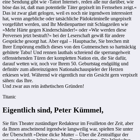
eine Sendung gibt wie ›Tatort Internet‹, reden alle nur darüber, wie
böse das ist, daß man potentielle Täter gepixelt im Fernsehen zeigt.«
Das ist zwar glatt gelogen, weil es noch nie irgendwen interessiert
hat, wenn angebliche oder tatsächliche Pädokriminelle ungepixelt
vorgeführt werden, und Ihr Medienpartner mit Schlagzeilen wie
»Mehr Härte gegen Kinderschänder!« oder »Wie werden diese
Perversen jetzt bestraft?« bei der Leserschaft gewiß für andere
Gespräche gesorgt hat. Aber egal – Hauptsache, Sie brechen mit
Ihrer Empörung endlich dieses von den Gutmenschen so hartnäckig
gehütete Tabu! Und rennen lauthals schreiend die sperrangelweit
offenstehenden Türen der kompletten Nation ein, die Sie dafür,
darauf wetten wir, noch vor Ihrem 50. Geburtstag endgültig und
definitiv zum allereinzigsten Nationalschauspieler der Herzen
erkiesen wird. Während wir eigentlich nur ein Gesicht gern verpixelt
sähen: das Ihre.
Und zwar aus rein ästhetischen Gründen!
Titanic
Eigentlich sind, Peter Kümmel,
Sie fürs Theater zuständiger Redakteur im Feuilleton der
Zeit
, aber
da Ihnen anscheinend irgendwie langweilig war, spielten Sie unter
der Überschrift »Deine dicke Mutter – Über die Zentralfigur der