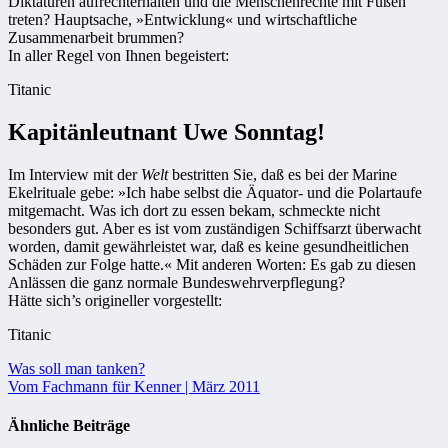
Diktaturen aufrechterhalten und die Menschenrechte mit Füßen
treten? Hauptsache, »Entwicklung« und wirtschaftliche
Zusammenarbeit brummen?
In aller Regel von Ihnen begeistert:
Titanic
Kapitänleutnant Uwe Sonntag!
Im Interview mit der
Welt
bestritten Sie, daß es bei der Marine
Ekelrituale gebe: »Ich habe selbst die Äquator- und die Polartaufe
mitgemacht. Was ich dort zu essen bekam, schmeckte nicht
besonders gut. Aber es ist vom zuständigen Schiffsarzt überwacht
worden, damit gewährleistet war, daß es keine gesundheitlichen
Schäden zur Folge hatte.« Mit anderen Worten: Es gab zu diesen
Anlässen die ganz normale Bundeswehrverpflegung?
Hätte sich’s origineller vorgestellt:
Titanic
Beitragsnavigation
Was soll man tanken?
Vom Fachmann für Kenner | März 2011
Ähnliche Beiträge