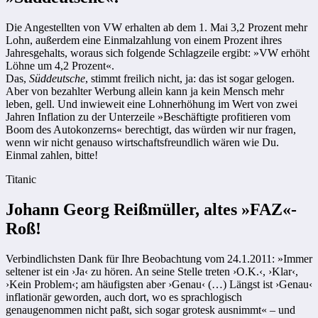
Die Angestellten von VW erhalten ab dem 1. Mai 3,2 Prozent mehr
Lohn, außerdem eine Einmalzahlung von einem Prozent ihres
Jahresgehalts, woraus sich folgende Schlagzeile ergibt: »VW erhöht
Löhne um 4,2 Prozent«.
Das,
Süddeutsche
, stimmt freilich nicht, ja: das ist sogar gelogen.
Aber von bezahlter Werbung allein kann ja kein Mensch mehr
leben, gell. Und inwieweit eine Lohnerhöhung im Wert von zwei
Jahren Inflation zu der Unterzeile »Beschäftigte profitieren vom
Boom des Autokonzerns« berechtigt, das würden wir nur fragen,
wenn wir nicht genauso wirtschaftsfreundlich wären wie Du.
Einmal zahlen, bitte!
Titanic
Johann Georg Reißmüller, altes »FAZ«-
Roß!
Verbindlichsten Dank für Ihre Beobachtung vom 24.1.2011: »Immer
seltener ist ein ›Ja‹ zu hören. An seine Stelle treten ›O.K.‹, ›Klar‹,
›Kein Problem‹; am häufigsten aber ›Genau‹ (…) Längst ist ›Genau‹
inflationär geworden, auch dort, wo es sprachlogisch
genaugenommen nicht paßt, sich sogar grotesk ausnimmt« – und