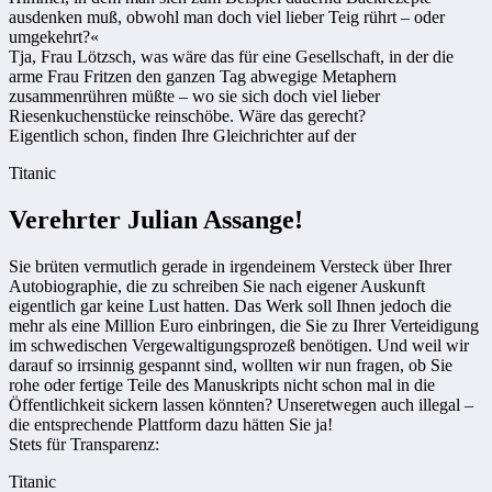
ausdenken muß, obwohl man doch viel lieber Teig rührt – oder
umgekehrt?«
Tja, Frau Lötzsch, was wäre das für eine Gesellschaft, in der die
arme Frau Fritzen den ganzen Tag abwegige Metaphern
zusammenrühren müßte – wo sie sich doch viel lieber
Riesenkuchenstücke reinschöbe. Wäre das gerecht?
Eigentlich schon, finden Ihre Gleichrichter auf der
Titanic
Verehrter Julian Assange!
Sie brüten vermutlich gerade in irgendeinem Versteck über Ihrer
Autobiographie, die zu schreiben Sie nach eigener Auskunft
eigentlich gar keine Lust hatten. Das Werk soll Ihnen jedoch die
mehr als eine Million Euro einbringen, die Sie zu Ihrer Verteidigung
im schwedischen Vergewaltigungsprozeß benötigen. Und weil wir
darauf so irrsinnig gespannt sind, wollten wir nun fragen, ob Sie
rohe oder fertige Teile des Manuskripts nicht schon mal in die
Öffentlichkeit sickern lassen könnten? Unseretwegen auch illegal –
die entsprechende Plattform dazu hätten Sie ja!
Stets für Transparenz:
Titanic