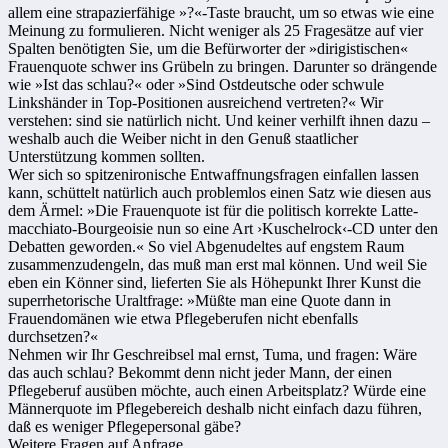
allem eine strapazierfähige »?«-Taste braucht, um so etwas wie eine
Meinung zu formulieren. Nicht weniger als 25 Fragesätze auf vier
Spalten benötigten Sie, um die Befürworter der »dirigistischen«
Frauenquote schwer ins Grübeln zu bringen. Darunter so drängende
wie »Ist das schlau?« oder »Sind Ostdeutsche oder schwule
Linkshänder in Top-Positionen ausreichend vertreten?« Wir
verstehen: sind sie natürlich nicht. Und keiner verhilft ihnen dazu –
weshalb auch die Weiber nicht in den Genuß staatlicher
Unterstützung kommen sollten.
Wer sich so spitzenironische Entwaffnungsfragen einfallen lassen
kann, schüttelt natürlich auch problemlos einen Satz wie diesen aus
dem Ärmel: »Die Frauenquote ist für die politisch korrekte Latte-
macchiato-Bourgeoisie nun so eine Art ›Kuschelrock‹-CD unter den
Debatten geworden.« So viel Abgenudeltes auf engstem Raum
zusammenzudengeln, das muß man erst mal können. Und weil Sie
eben ein Könner sind, lieferten Sie als Höhepunkt Ihrer Kunst die
superrhetorische Uraltfrage: »Müßte man eine Quote dann in
Frauendomänen wie etwa Pflegeberufen nicht ebenfalls
durchsetzen?«
Nehmen wir Ihr Geschreibsel mal ernst, Tuma, und fragen: Wäre
das auch schlau? Bekommt denn nicht jeder Mann, der einen
Pflegeberuf ausüben möchte, auch einen Arbeitsplatz? Würde eine
Männerquote im Pflegebereich deshalb nicht einfach dazu führen,
daß es weniger Pflegepersonal gäbe?
Weitere Fragen auf Anfrage.