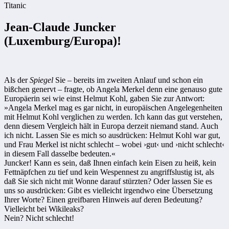
Titanic
Jean-Claude Juncker
(Luxemburg/Europa)!
Als der
Spiegel
Sie – bereits im zweiten Anlauf und schon ein
bißchen genervt – fragte, ob Angela Merkel denn eine genauso gute
Europäerin sei wie einst Helmut Kohl, gaben Sie zur Antwort:
»Angela Merkel mag es gar nicht, in europäischen Angelegenheiten
mit Helmut Kohl verglichen zu werden. Ich kann das gut verstehen,
denn diesem Vergleich hält in Europa derzeit niemand stand. Auch
ich nicht. Lassen Sie es mich so ausdrücken: Helmut Kohl war gut,
und Frau Merkel ist nicht schlecht – wobei ›gut‹ und ›nicht schlecht‹
in diesem Fall dasselbe bedeuten.«
Juncker! Kann es sein, daß Ihnen einfach kein Eisen zu heiß, kein
Fettnäpfchen zu tief und kein Wespennest zu angriffslustig ist, als
daß Sie sich nicht mit Wonne darauf stürzten? Oder lassen Sie es
uns so ausdrücken: Gibt es vielleicht irgendwo eine Übersetzung
Ihrer Worte? Einen greifbaren Hinweis auf deren Bedeutung?
Vielleicht bei Wikileaks?
Nein? Nicht schlecht!