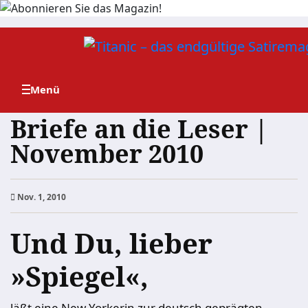
Zum
Inhalt
springen
Briefe an die Leser |
November 2010
Nov. 1, 2010
Und Du, lieber
»Spiegel«,
läßt eine New Yorkerin zur deutsch geprägten