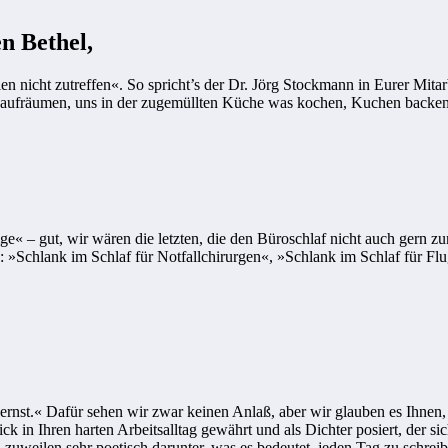
n Bethel,
icht zutreffen«. So spricht’s der Dr. Jörg Stockmann in Eurer Mitarbe
n aufräumen, uns in der zugemüllten Küche was kochen, Kuchen backen,
« – gut, wir wären die letzten, die den Büroschlaf nicht auch gern zur
en: »Schlank im Schlaf für Notfallchirurgen«, »Schlank im Schlaf für 
ernst.« Dafür sehen wir zwar keinen Anlaß, aber wir glauben es Ihnen,
lick in Ihren harten Arbeitsalltag gewährt und als Dichter posiert, der
 zuweilen sehr poetisch darunter, was es bedeutet, jeden Tag zu schrei