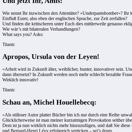
Und jetzt Ihr, Amis:
Wie nennt Ihr inzwischen den Attentäter? »Underpantsbomber«? Ihr 
Einfluß Eurer, also eben der englischen Sprache, zur Zeit zerfallen?
Und finden die kritischeren unter Euch dies mittlerweile genauso ekl
Wie wär’s mit bilateralen Verhandlungen?
What says you? Asks:
Titanic
Apropos, Ursula von der Leyen!
»Arbeit wird in Zukunft älter, weiblicher, bunter, innovativer sein
dann übersetzt? In Zukunft werden noch mehr schlecht bezahlte Fraue
Wirklich innovativ!
Titanic
Schau an, Michel Houellebecq:
»Als stilloser Autor platter Bücher bin ich nur durch eine Reihe unwa
Glücklicherweise ist man meiner kurzatmigen Provokation seither üb
Dem ist ja nun wirklich nichts mehr hinzuzufügen, und daß Sie dies
und Bernard-Henri Lévy erfolgreich verticken – sei’s drum.