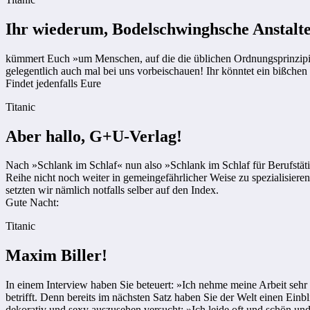
Ihr wiederum, Bodelschwinghsche Anstalte
kümmert Euch »um Menschen, auf die die üblichen Ordnungsprinzipien n
gelegentlich auch mal bei uns vorbeischauen! Ihr könntet ein bißche
Findet jedenfalls Eure
Titanic
Aber hallo, G+U-Verlag!
Nach »Schlank im Schlaf« nun also »Schlank im Schlaf für Berufstätige
Reihe nicht noch weiter in gemeingefährlicher Weise zu spezialisier
setzten wir nämlich notfalls selber auf den Index.
Gute Nacht:
Titanic
Maxim Biller!
In einem Interview haben Sie beteuert: »Ich nehme meine Arbeit sehr 
betrifft. Denn bereits im nächsten Satz haben Sie der Welt einen Einb
dekorativ und sexy auszusehen versucht: »Ich leide oft und schön und