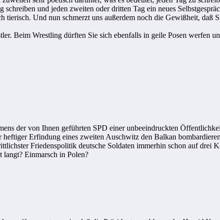
g schreiben und jeden zweiten oder dritten Tag ein neues Selbstgespräc
h tierisch. Und nun schmerzt uns außerdem noch die Gewißheit, daß Sie
r. Beim Wrestling dürften Sie sich ebenfalls in geile Posen werfen und 
amens der von Ihnen geführten SPD einer unbeeindruckten Öffentlichkei
r heftiger Erfindung eines zweiten Auschwitz den Balkan bombardieren
tlichster Friedenspolitik deutsche Soldaten immerhin schon auf drei K
ht langt? Einmarsch in Polen?