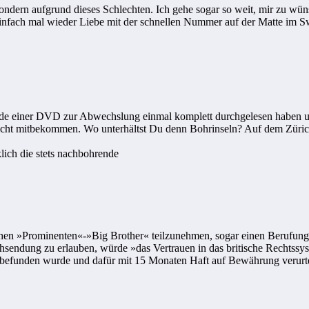
sondern aufgrund dieses Schlechten. Ich gehe sogar so weit, mir zu wün
einfach mal wieder Liebe mit der schnellen Nummer auf der Matte im S
nde einer DVD zur Abwechslung einmal komplett durchgelesen haben u
nicht mitbekommen. Wo unterhältst Du denn Bohrinseln? Auf dem Züric
lich die stets nachbohrende
schen »Prominenten«-»Big Brother« teilzunehmen, sogar einen Berufungs
hsendung zu erlauben, würde »das Vertrauen in das britische Rechtssy
befunden wurde und dafür mit 15 Monaten Haft auf Bewährung verurteilt