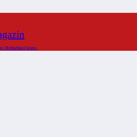
agazin
 Heftartikel lesen.