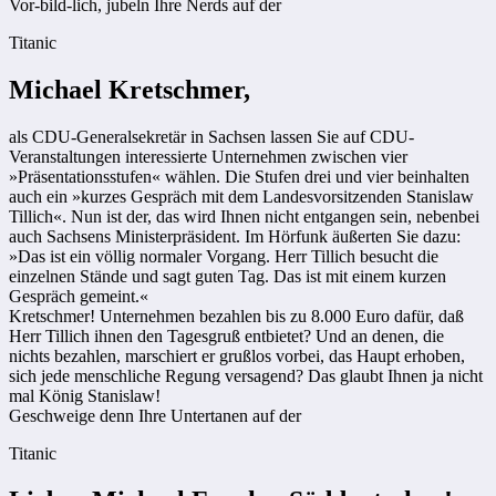
Vor-bild-lich, jubeln Ihre Nerds auf der
Titanic
Michael Kretschmer,
als CDU-Generalsekretär in Sachsen lassen Sie auf CDU-
Veranstaltungen interessierte Unternehmen zwischen vier
»Präsentationsstufen« wählen. Die Stufen drei und vier beinhalten
auch ein »kurzes Gespräch mit dem Landesvorsitzenden Stanislaw
Tillich«. Nun ist der, das wird Ihnen nicht entgangen sein, nebenbei
auch Sachsens Ministerpräsident. Im Hörfunk äußerten Sie dazu:
»Das ist ein völlig normaler Vorgang. Herr Tillich besucht die
einzelnen Stände und sagt guten Tag. Das ist mit einem kurzen
Gespräch gemeint.«
Kretschmer! Unternehmen bezahlen bis zu 8.000 Euro dafür, daß
Herr Tillich ihnen den Tagesgruß entbietet? Und an denen, die
nichts bezahlen, marschiert er grußlos vorbei, das Haupt erhoben,
sich jede menschliche Regung versagend? Das glaubt Ihnen ja nicht
mal König Stanislaw!
Geschweige denn Ihre Untertanen auf der
Titanic