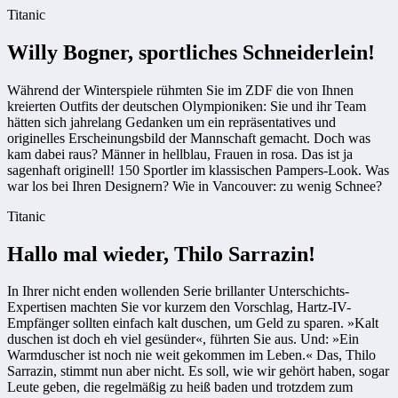
Titanic
Willy Bogner, sportliches Schneiderlein!
Während der Winterspiele rühmten Sie im ZDF die von Ihnen
kreierten Outfits der deutschen Olympioniken: Sie und ihr Team
hätten sich jahrelang Gedanken um ein repräsentatives und
originelles Erscheinungsbild der Mannschaft gemacht. Doch was
kam dabei raus? Männer in hellblau, Frauen in rosa. Das ist ja
sagenhaft originell! 150 Sportler im klassischen Pampers-Look. Was
war los bei Ihren Designern? Wie in Vancouver: zu wenig Schnee?
Titanic
Hallo mal wieder, Thilo Sarrazin!
In Ihrer nicht enden wollenden Serie brillanter Unterschichts-
Expertisen machten Sie vor kurzem den Vorschlag, Hartz-IV-
Empfänger sollten einfach kalt duschen, um Geld zu sparen. »Kalt
duschen ist doch eh viel gesünder«, führten Sie aus. Und: »Ein
Warmduscher ist noch nie weit gekommen im Leben.« Das, Thilo
Sarrazin, stimmt nun aber nicht. Es soll, wie wir gehört haben, sogar
Leute geben, die regelmäßig zu heiß baden und trotzdem zum