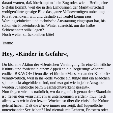
darauf warten, daß überhaupt mal ein Zug oder, wie in Berlin, eine
S-Bahn kommt, weil die in den Limousinen der Marktwirtschaft
wohlgenährte geistige Elite das ganze Volksvermögen unbedingt an
Privat verhökern will und deshalb auf Teufel komm raus
Wartungseinheiten und technische Ausstattung eingespart hat, bis
schon ein Frosteinbruch im Winter ausreicht, um das halbe
Schienennetz stillzulegen?
Noch weiter zurückbleiben bitte!
Titanic
Hey, »Kinder in Gefahr«,
Du bist eine Aktion der »Deutschen Vereinigung für eine Christliche
Kultur« und forderst in einem Appell an die Regierung: »Stoppt
endlich BRAVO!« Denn die sei für ein »Massaker an der Kindheit«
verantwortlich, weil in ihr »jede Woche ein Junge und ein Mädchen
splitternackt abgebildet« sind, und »so gut wie in jeder Ausgabe
werden Jugendliche beim Geschlechtsverkehr gezeigt«.
Nun fragen wir uns natürlich, wo da eigentlich genau der »Skandal«
ist, gegen den »ernsthaft etwas unternommen werden« muß, nach
allem, was wir in den letzten Wochen so über die christliche Kultur
gelernt haben. Daß die
Bravo
immer nur zeigt, daß Jugendliche
untereinander Sex haben? Und niemals mit Lehrern, Priestern oder