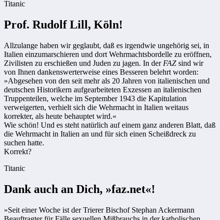
Titanic
Prof. Rudolf Lill, Köln!
Allzulange haben wir geglaubt, daß es irgendwie ungehörig sei, in
Italien einzumarschieren und dort Wehrmachtsbordelle zu eröffnen,
Zivilisten zu erschießen und Juden zu jagen. In der
FAZ
sind wir
von Ihnen dankenswerterweise eines Besseren belehrt worden:
»Abgesehen von den seit mehr als 20 Jahren von italienischen und
deutschen Historikern aufgearbeiteten Exzessen an italienischen
Truppenteilen, welche im September 1943 die Kapitulation
verweigerten, verhielt sich die Wehrmacht in Italien weitaus
korrekter, als heute behauptet wird.«
Wie schön! Und es steht natürlich auf einem ganz anderen Blatt, daß
die Wehrmacht in Italien an und für sich einen Scheißdreck zu
suchen hatte.
Korrekt?
Titanic
Dank auch an Dich, »faz.net«!
»Seit einer Woche ist der Trierer Bischof Stephan Ackermann
Beauftragter für Fälle sexuellen Mißbrauchs in der katholischen