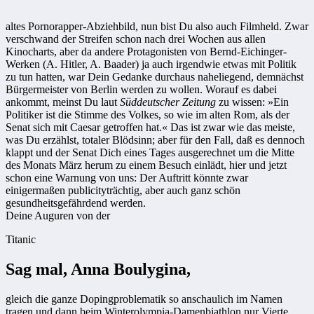
altes Pornorapper-Abziehbild, nun bist Du also auch Filmheld. Zwar
verschwand der Streifen schon nach drei Wochen aus allen
Kinocharts, aber da andere Protagonisten von Bernd-Eichinger-
Werken (A. Hitler, A. Baader) ja auch irgendwie etwas mit Politik
zu tun hatten, war Dein Gedanke durchaus naheliegend, demnächst
Bürgermeister von Berlin werden zu wollen. Worauf es dabei
ankommt, meinst Du laut
Süddeutscher Zeitung
zu wissen: »Ein
Politiker ist die Stimme des Volkes, so wie im alten Rom, als der
Senat sich mit Caesar getroffen hat.« Das ist zwar wie das meiste,
was Du erzählst, totaler Blödsinn; aber für den Fall, daß es dennoch
klappt und der Senat Dich eines Tages ausgerechnet um die Mitte
des Monats März herum zu einem Besuch einlädt, hier und jetzt
schon eine Warnung von uns: Der Auftritt könnte zwar
einigermaßen publicityträchtig, aber auch ganz schön
gesundheitsgefährdend werden.
Deine Auguren von der
Titanic
Sag mal, Anna Boulygina,
gleich die ganze Dopingproblematik so anschaulich im Namen
tragen und dann beim Winterolympia-Damenbiathlon nur Vierte