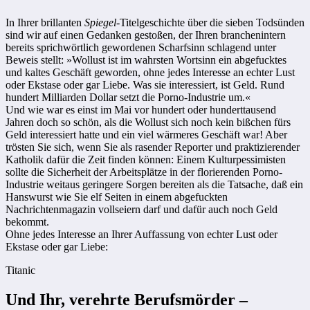
In Ihrer brillanten
Spiegel
-Titelgeschichte über die sieben Todsünden
sind wir auf einen Gedanken gestoßen, der Ihren branchenintern
bereits sprichwörtlich gewordenen Scharfsinn schlagend unter
Beweis stellt: »Wollust ist im wahrsten Wortsinn ein abgefucktes
und kaltes Geschäft geworden, ohne jedes Interesse an echter Lust
oder Ekstase oder gar Liebe. Was sie interessiert, ist Geld. Rund
hundert Milliarden Dollar setzt die Porno-Industrie um.«
Und wie war es einst im Mai vor hundert oder hunderttausend
Jahren doch so schön, als die Wollust sich noch kein bißchen fürs
Geld interessiert hatte und ein viel wärmeres Geschäft war! Aber
trösten Sie sich, wenn Sie als rasender Reporter und praktizierender
Katholik dafür die Zeit finden können: Einem Kulturpessimisten
sollte die Sicherheit der Arbeitsplätze in der florierenden Porno-
Industrie weitaus geringere Sorgen bereiten als die Tatsache, daß ein
Hanswurst wie Sie elf Seiten in einem abgefuckten
Nachrichtenmagazin vollseiern darf und dafür auch noch Geld
bekommt.
Ohne jedes Interesse an Ihrer Auffassung von echter Lust oder
Ekstase oder gar Liebe:
Titanic
Und Ihr, verehrte Berufsmörder –