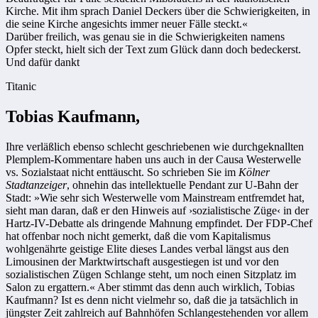
Kirche. Mit ihm sprach Daniel Deckers über die Schwierigkeiten, in
die seine Kirche angesichts immer neuer Fälle steckt.«
Darüber freilich, was genau sie in die Schwierigkeiten namens
Opfer steckt, hielt sich der Text zum Glück dann doch bedeckerst.
Und dafür dankt
Titanic
Tobias Kaufmann,
Ihre verläßlich ebenso schlecht geschriebenen wie durchgeknallten
Plemplem-Kommentare haben uns auch in der Causa Westerwelle
vs. Sozialstaat nicht enttäuscht. So schrieben Sie im
Kölner
Stadtanzeiger
, ohnehin das intellektuelle Pendant zur U-Bahn der
Stadt: »Wie sehr sich Westerwelle vom Mainstream entfremdet hat,
sieht man daran, daß er den Hinweis auf ›sozialistische Züge‹ in der
Hartz-IV-Debatte als dringende Mahnung empfindet. Der FDP-Chef
hat offenbar noch nicht gemerkt, daß die vom Kapitalismus
wohlgenährte geistige Elite dieses Landes verbal längst aus den
Limousinen der Marktwirtschaft ausgestiegen ist und vor den
sozialistischen Zügen Schlange steht, um noch einen Sitzplatz im
Salon zu ergattern.« Aber stimmt das denn auch wirklich, Tobias
Kaufmann? Ist es denn nicht vielmehr so, daß die ja tatsächlich in
jüngster Zeit zahlreich auf Bahnhöfen Schlangestehenden vor allem