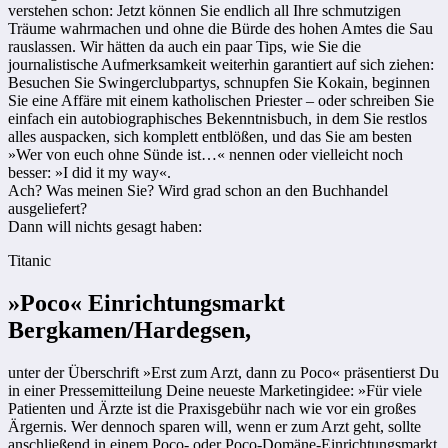
verstehen schon: Jetzt können Sie endlich all Ihre schmutzigen
Träume wahrmachen und ohne die Bürde des hohen Amtes die Sau
rauslassen. Wir hätten da auch ein paar Tips, wie Sie die
journalistische Aufmerksamkeit weiterhin garantiert auf sich ziehen:
Besuchen Sie Swingerclubpartys, schnupfen Sie Kokain, beginnen
Sie eine Affäre mit einem katholischen Priester – oder schreiben Sie
einfach ein autobiographisches Bekenntnisbuch, in dem Sie restlos
alles auspacken, sich komplett entblößen, und das Sie am besten
»Wer von euch ohne Sünde ist…« nennen oder vielleicht noch
besser: »I did it my way«.
Ach? Was meinen Sie? Wird grad schon an den Buchhandel
ausgeliefert?
Dann will nichts gesagt haben:
Titanic
»Poco« Einrichtungsmarkt
Bergkamen/Hardegsen,
unter der Überschrift »Erst zum Arzt, dann zu Poco« präsentierst Du
in einer Pressemitteilung Deine neueste Marketingidee: »Für viele
Patienten und Ärzte ist die Praxisgebühr nach wie vor ein großes
Ärgernis. Wer dennoch sparen will, wenn er zum Arzt geht, sollte
anschließend in einem Poco- oder Poco-Domäne-Einrichtungsmarkt