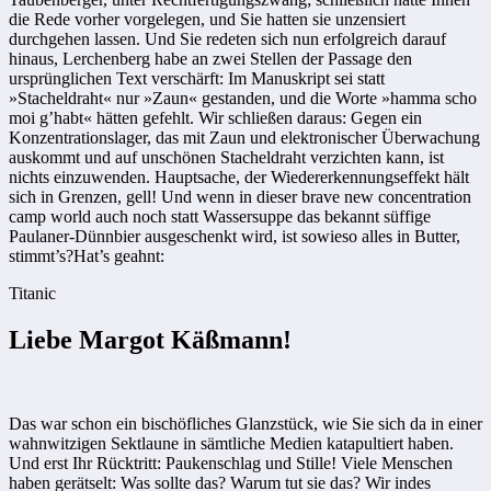
die Rede vorher vorgelegen, und Sie hatten sie unzensiert
durchgehen lassen. Und Sie redeten sich nun erfolgreich darauf
hinaus, Lerchenberg habe an zwei Stellen der Passage den
ursprünglichen Text verschärft: Im Manuskript sei statt
»Stacheldraht« nur »Zaun« gestanden, und die Worte »hamma scho
moi g’habt« hätten gefehlt. Wir schließen daraus: Gegen ein
Konzentrationslager, das mit Zaun und elektronischer Überwachung
auskommt und auf unschönen Stacheldraht verzichten kann, ist
nichts einzuwenden. Hauptsache, der Wiedererkennungseffekt hält
sich in Grenzen, gell! Und wenn in dieser brave new concentration
camp world auch noch statt Wassersuppe das bekannt süffige
Paulaner-Dünnbier ausgeschenkt wird, ist sowieso alles in Butter,
stimmt’s?Hat’s geahnt:
Titanic
Liebe Margot Käßmann!
Das war schon ein bischöfliches Glanzstück, wie Sie sich da in einer
wahnwitzigen Sektlaune in sämtliche Medien katapultiert haben.
Und erst Ihr Rücktritt: Paukenschlag und Stille! Viele Menschen
haben gerätselt: Was sollte das? Warum tut sie das? Wir indes