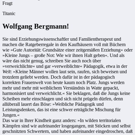
Fragt
Titanic
Wolfgang Bergmann!
Sie sind Erziehungswissenschaftler und Familientherapeut und
machen die Ratgeberregale in den Kaufhäusern voll mit Büchern
wie »Gute Autorität: Grundsätze einer zeitgemäßen Erziehung« oder
»Kleine Jungs – große Not: Wie wir ihnen Halt geben«. Und als
wäre das nicht genug, schreiben Sie auch noch über
»verweichlichte« und gar »verweiblichte« Pädagogik, etwa in der
Welt
: »Kleine Männer wollen laut sein, raufen, sich beweisen und
trotzdem geliebt werden. Doch dafür ist in der pädagogisch
korrekten Frauenwelt von heute kaum noch Platz. Jungs werden
mehr und mehr mit weiblichem Verständnis in Watte gepackt,
harmonisiert und verweichlicht.« Sie beklagen, daß die Jungs keine
Scheiben mehr einschlagen und sich nicht prügeln dürfen, denn
allüberall lauert das Böse: »Weibliche Pädagogik und
Leistungsdenken, das ist eine schwer erträgliche Mischung für
Jungen.«
Das war in Ihrer Kindheit ganz anders: »In wilden territorialen
Kämpfen sind wir aufeinander losgegangen, mit Stöcken und selbst
geschnitzten Schwertern, und haben aufeinander eingedroschen, daß