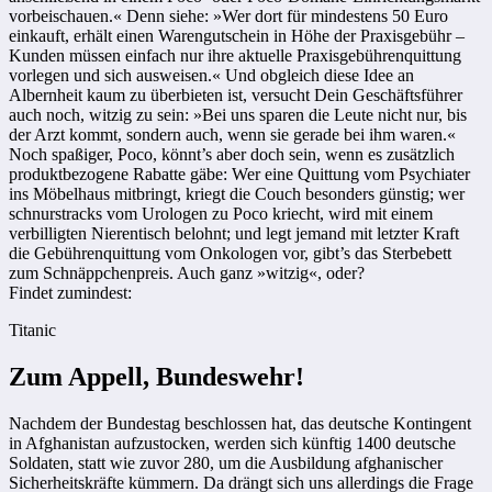
vorbeischauen.« Denn siehe: »Wer dort für mindestens 50 Euro
einkauft, erhält einen Warengutschein in Höhe der Praxisgebühr –
Kunden müssen einfach nur ihre aktuelle Praxisgebührenquittung
vorlegen und sich ausweisen.« Und obgleich diese Idee an
Albernheit kaum zu überbieten ist, versucht Dein Geschäftsführer
auch noch, witzig zu sein: »Bei uns sparen die Leute nicht nur, bis
der Arzt kommt, sondern auch, wenn sie gerade bei ihm waren.«
Noch spaßiger, Poco, könnt’s aber doch sein, wenn es zusätzlich
produktbezogene Rabatte gäbe: Wer eine Quittung vom Psychiater
ins Möbelhaus mitbringt, kriegt die Couch besonders günstig; wer
schnurstracks vom Urologen zu Poco kriecht, wird mit einem
verbilligten Nierentisch belohnt; und legt jemand mit letzter Kraft
die Gebührenquittung vom Onkologen vor, gibt’s das Sterbebett
zum Schnäppchenpreis. Auch ganz »witzig«, oder?
Findet zumindest:
Titanic
Zum Appell, Bundeswehr!
Nachdem der Bundestag beschlossen hat, das deutsche Kontingent
in Afghanistan aufzustocken, werden sich künftig 1400 deutsche
Soldaten, statt wie zuvor 280, um die Ausbildung afghanischer
Sicherheitskräfte kümmern. Da drängt sich uns allerdings die Frage