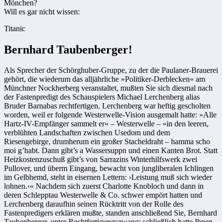
Mönchen?
Will es gar nicht wissen:
Titanic
Bernhard Taubenberger!
Als Sprecher der Schörghuber-Gruppe, zu der die Paulaner-Brauerei
gehört, die wiederum das alljährliche »Politiker-Derblecken« am
Münchner Nockherberg veranstaltet, mußten Sie sich diesmal nach
der Fastenpredigt des Schauspielers Michael Lerchenberg alias
Bruder Barnabas rechtfertigen. Lerchenberg war heftig gescholten
worden, weil er folgende Westerwelle-Vision ausgemalt hatte: »Alle
Hartz-IV-Empfänger sammelt er« – Westerwelle – »in den leeren,
verblühten Landschaften zwischen Usedom und dem
Riesengebirge, drumherum ein großer Stacheldraht – hamma scho
moi g’habt. Dann gibt’s a Wassersuppn und einen Kanten Brot. Statt
Heizkostenzuschuß gibt’s von Sarrazins Winterhilfswerk zwei
Pullover, und überm Eingang, bewacht von jungliberalen Ichlingen
im Gelbhemd, steht in eisernen Lettern: ›Leistung muß sich wieder
lohnen.‹« Nachdem sich zuerst Charlotte Knobloch und dann in
deren Schlepptau Westerwelle & Co. schwer empört hatten und
Lerchenberg daraufhin seinen Rücktritt von der Rolle des
Fastenpredigers erklären mußte, standen anschließend Sie, Bernhard
Taubenberger, unter Rechtfertigungszwang; schließlich hatte Ihnen