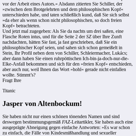
vor der Arbeit eines Autors.« Alsdann zitierten Sie Schiller, der
»zwischen dem Brotgelehrten und dem philosophischen Kopf«
unterschieden habe, und taten schließlich kund, daß Sie sich selbst
»da eher als wenn schon nicht philosophischen, so doch freien
Kopf« betrachteten.
Und jetzt mal zugegeben: Als Sie da nachts um drei saßen, eine
Flasche Roten intus, und für die Seite 2 der
SZ
über Ihre Zunft
nachdachten, hätten Sie fast, ja fast geschrieben, daß Sie ein
philosophischer Kopf seien, und sahen sich schon gemeißelt in
Stein, Ihr Profil neben dem von Schiller, Schleiermacher, Lukács;
aber dann haben Sie einen ruhrpöttischen Ich-bin-ja-doch-nur-die-
Elke-Anfall bekommen und sich für den »freien Kopf« entschieden,
aber auch nur, weil Ihnen das Wort »hohl« gerade nicht einfallen
wollte. Stimmt’s?
Fragt Ihre
Titanic
Jasper von Altenbockum!
Sie haben nicht nur einen schönen tönenden Namen und sind
deswegen bestimmungsgemäß
FAZ
-Leitartikler, Sie haben auch eine
ausgeprägte Abneigung gegen einfache Antworten: »Es war schon
zu einfach, die Fälle von Kindesmißhandlung und sexueller