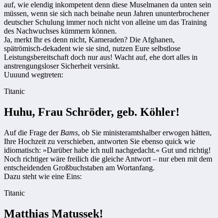
auf, wie elendig inkompetent denn diese Muselmanen da unten sein
müssen, wenn sie sich nach beinahe neun Jahren ununterbrochener
deutscher Schulung immer noch nicht von alleine um das Training
des Nachwuchses kümmern können.
Ja, merkt Ihr es denn nicht, Kameraden? Die Afghanen,
spätrömisch-dekadent wie sie sind, nutzen Eure selbstlose
Leistungsbereitschaft doch nur aus! Wacht auf, ehe dort alles in
anstrengungsloser Sicherheit versinkt.
Uuuund wegtreten:
Titanic
Huhu, Frau Schröder, geb. Köhler!
Auf die Frage der
Bams
, ob Sie ministeramtshalber erwogen hätten,
Ihre Hochzeit zu verschieben, antworten Sie ebenso quick wie
idiomatisch: »Darüber habe ich null nachgedacht.« Gut und richtig!
Noch richtiger wäre freilich die gleiche Antwort – nur eben mit dem
entscheidenden Großbuchstaben am Wortanfang.
Dazu steht wie eine Eins:
Titanic
Matthias Matussek!