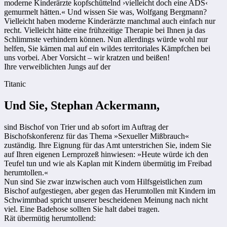
moderne Kinderärzte kopfschüttelnd ›vielleicht doch eine ADS‹
gemurmelt hätten.« Und wissen Sie was, Wolfgang Bergmann?
Vielleicht haben moderne Kinderärzte manchmal auch einfach nur
recht. Vielleicht hätte eine frühzeitige Therapie bei Ihnen ja das
Schlimmste verhindern können. Nun allerdings würde wohl nur
helfen, Sie kämen mal auf ein wildes territoriales Kämpfchen bei
uns vorbei. Aber Vorsicht – wir kratzen und beißen!
Ihre verweiblichten Jungs auf der
Titanic
Und Sie, Stephan Ackermann,
sind Bischof von Trier und ab sofort im Auftrag der
Bischofskonferenz für das Thema »Sexueller Mißbrauch«
zuständig. Ihre Eignung für das Amt unterstrichen Sie, indem Sie
auf Ihren eigenen Lernprozeß hinwiesen: »Heute würde ich den
Teufel tun und wie als Kaplan mit Kindern übermütig im Freibad
herumtollen.«
Nun sind Sie zwar inzwischen auch vom Hilfsgeistlichen zum
Bischof aufgestiegen, aber gegen das Herumtollen mit Kindern im
Schwimmbad spricht unserer bescheidenen Meinung nach nicht
viel. Eine Badehose sollten Sie halt dabei tragen.
Rät übermütig herumtollend: