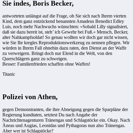
Sie indes, Boris Becker,
antworteten unlängst auf die Frage, ob Sie sich nach Ihrem vierten
Kind, dem ganz entzückend benannten Amadeus Benedict Edley
Luis, noch mehr Nachwuchs wünschten: »Sobald Lilly signalisiert,
daß sie dazu bereit ist, steh’ ich Gewehr bei Fuß.« Mensch, Becker,
alter Nahkampfsoldat! So genau wollten wir doch gar nicht wissen,
wie Sie Ihr kregles Reproduktionswerkzeug zu nennen pflegen. Wir
würden in Ihrem Fall ohnehin dazu raten, den Dienst an der Waffe
zu verweigern. Bringt doch nur Elend in die Welt, von den
Querschlägern ganz zu schweigen.
Besser: Familienfrieden schaffen ohne Waffen!
Titanic
Polizei von Athen,
gegen Demonstranten, die ihre Abneigung gegen die Sparpläne der
Regierung kundtaten, setztest Du nach Angabe der
Nachrichtenagenturen Tränengas und Schlagstöcke ein. Okay. Nach
Äneas und Augias, Leonidas und Pythagoras nun also Tränengas.
Aber wer ist Schlagstöcke?