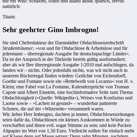
nur ein Witz! Schalom, Adios und allahu akbar, quatsch, servus
natürlich:
Titanic
Sehr geehrter Gino Imbrogno!
Sie sind Chefredakteur der Darmstädter Obdachlosenzeitschrift
Straßenträumer
, »von und für Obdachlose & Arbeitslose und für
jedermann – überregionale Ausgabe für deutschspachige Länder«.
Da ist der Anspruch in der Titelzeile bereits gültig ausformuliert;
aber als wir Ihre überregionale Ausgabe 1/2010 mal aufschlugen, da
fanden wir – nichts. Oder jedenfalls nichts, was wir nicht auch in
unserem Bücherregal finden würden: Gedichte von Eichendorff,
Goethe und Fontane sowie ein »Bettelweib von Locarno« von H. v.
Kleist; eine Fabel von La Fontaine, Kalendersprüche von Truman
Capote und Albert Einstein, eine hochinformative Seite zum Thema
Obdachlosigkeit (»Quelle: Wikipedia«), Weises von Konfuzius und
Laotse sowie – »Lachen ist gesund« – wunderbar patinierte
Schoten, die auf der »Witzeseite« versammelt waren.
Wir, lieber Herr Imbrogno, dachten ja immer, Obdachlosenzeitungen
seien dafür da, Obdachlosen ein kleines Auskommen in Würde zu
verschaffen und ihnen evtl. sogar Stimme zu sein; und kein Packen
Altpapier im Wert von 1,50 Euro. Vielleicht sollten Sie einfach mehr
auf Klasse denn auf Masse setzen: Denn zehn Minuten, nachdem