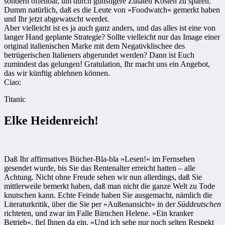
sondern offenbar, um durch günstigere Zutaten Kosten zu sparen.
Dumm natürlich, daß es die Leute von »Foodwatch« gemerkt haben
und Ihr jetzt abgewatscht werdet.
Aber vielleicht ist es ja auch ganz anders, und das alles ist eine von
langer Hand geplante Strategie? Sollte vielleicht nur das Image einer
original italienischen Marke mit dem Negativklischee des
betrügerischen Italieners abgerundet werden? Dann ist Euch
zumindest das gelungen! Gratulation, Ihr macht uns ein Angebot,
das wir künftig ablehnen können.
Ciao:
Titanic
Elke Heidenreich!
Daß Ihr affirmatives Bücher-Bla-bla »Lesen!« im Fernsehen
gesendet wurde, bis Sie das Rentenalter erreicht hatten – alle
Achtung. Nicht ohne Freude sehen wir nun allerdings, daß Sie
mittlerweile bemerkt haben, daß man nicht die ganze Welt zu Tode
knutschen kann. Echte Feinde haben Sie ausgemacht, nämlich die
Literaturkritik, über die Sie per »Außenansicht« in der
Süddeutschen
richteten, und zwar im Falle Birnchen Helene. »Ein kranker
Betrieb«, fiel Ihnen da ein. »Und ich sehe nur noch selten Respekt