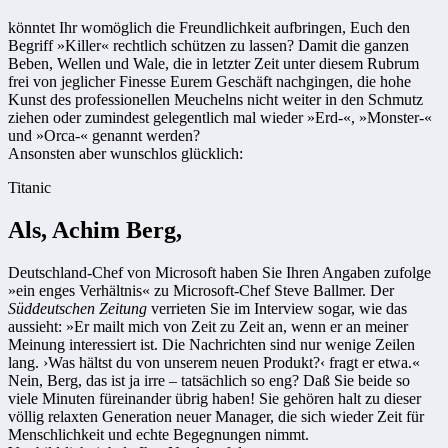
könntet Ihr womöglich die Freundlichkeit aufbringen, Euch den
Begriff »Killer« rechtlich schützen zu lassen? Damit die ganzen
Beben, Wellen und Wale, die in letzter Zeit unter diesem Rubrum
frei von jeglicher Finesse Eurem Geschäft nachgingen, die hohe
Kunst des professionellen Meuchelns nicht weiter in den Schmutz
ziehen oder zumindest gelegentlich mal wieder »Erd-«, »Monster-«
und »Orca-« genannt werden?
Ansonsten aber wunschlos glücklich:
Titanic
Als, Achim Berg,
Deutschland-Chef von Microsoft haben Sie Ihren Angaben zufolge
»ein enges Verhältnis« zu Microsoft-Chef Steve Ballmer. Der
Süddeutschen Zeitung
verrieten Sie im Interview sogar, wie das
aussieht: »Er mailt mich von Zeit zu Zeit an, wenn er an meiner
Meinung interessiert ist. Die Nachrichten sind nur wenige Zeilen
lang. ›Was hältst du von unserem neuen Produkt?‹ fragt er etwa.«
Nein, Berg, das ist ja irre – tatsächlich so eng? Daß Sie beide so
viele Minuten füreinander übrig haben! Sie gehören halt zu dieser
völlig relaxten Generation neuer Manager, die sich wieder Zeit für
Menschlichkeit und echte Begegnungen nimmt.