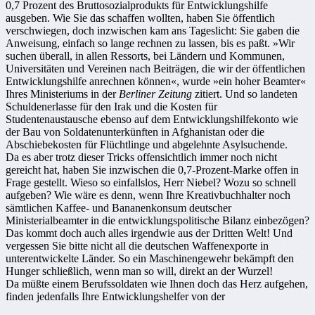
0,7 Prozent des Bruttosozialprodukts für Entwicklungshilfe
ausgeben. Wie Sie das schaffen wollten, haben Sie öffentlich
verschwiegen, doch inzwischen kam ans Tageslicht: Sie gaben die
Anweisung, einfach so lange rechnen zu lassen, bis es paßt. »Wir
suchen überall, in allen Ressorts, bei Ländern und Kommunen,
Universitäten und Vereinen nach Beiträgen, die wir der öffentlichen
Entwicklungshilfe anrechnen können«, wurde »ein hoher Beamter«
Ihres Ministeriums in der
Berliner Zeitung
zitiert. Und so landeten
Schuldenerlasse für den Irak und die Kosten für
Studentenaustausche ebenso auf dem Entwicklungshilfekonto wie
der Bau von Soldatenunterkünften in Afghanistan oder die
Abschiebekosten für Flüchtlinge und abgelehnte Asylsuchende.
Da es aber trotz dieser Tricks offensichtlich immer noch nicht
gereicht hat, haben Sie inzwischen die 0,7-Prozent-Marke offen in
Frage gestellt. Wieso so einfallslos, Herr Niebel? Wozu so schnell
aufgeben? Wie wäre es denn, wenn Ihre Kreativbuchhalter noch
sämtlichen Kaffee- und Bananenkonsum deutscher
Ministerialbeamter in die entwicklungspolitische Bilanz einbezögen?
Das kommt doch auch alles irgendwie aus der Dritten Welt! Und
vergessen Sie bitte nicht all die deutschen Waffenexporte in
unterentwickelte Länder. So ein Maschinengewehr bekämpft den
Hunger schließlich, wenn man so will, direkt an der Wurzel!
Da müßte einem Berufssoldaten wie Ihnen doch das Herz aufgehen,
finden jedenfalls Ihre Entwicklungshelfer von der