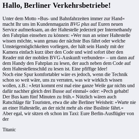
Hallo, Berliner Verkehrsbetriebe!
Unter dem Motto »Bus- und Bahnfahrzeiten immer zur Hand«
macht Ihr uns im Kundenmagazin
BVG plus
auf Euren neuen
Service aufmerksam, an der Haltestelle jederzeit per Internethandy
den Fahrplan einsehen zu können: »Wer nun an seiner Haltestelle
wissen möchte, wann genau der nächste Bus fährt oder welche
Umsteigemöglichkeiten vorliegen, der hält sein Handy mit der
Kamera einfach kurz über den Code und wird sofort über den
Reader mit der mobilen BVG-Auskunft verbunden« – um dann auf
dem Handy den Fahrplan zu lesen, der auch neben dem Code auf
dem Haltestellenschild zu lesen ist. Eine pfiffige Idee!
Noch eine Spur komfortabler wäre es jedoch, wenn die Technik
schon so weit wäre, uns zu verraten, was wir wirklich wissen
wollen, z.B.: »Jetzt kommt erst mal eine ganze Weile gar nichts und
dafür nachher gleich drei Busse auf einmal« oder: »Pech gehabt!
Der Bus kam fünf Minuten zu früh.« Nützlich wären auch
Ratschläge für Touristen, etwa die alte Berliner Weisheit: »Warte nie
an einer Haltestelle, an der nicht mehr als eine Buslinie fährt.«
Aber egal, wir sitzen eh schon im Taxi: Eure Berlin-Ausflügler von
der
Titanic