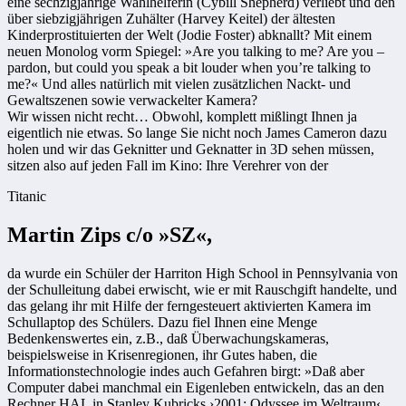
eine sechzigjährige Wahlhelferin (Cybill Shepherd) verliebt und den
über siebzigjährigen Zuhälter (Harvey Keitel) der ältesten
Kinderprostituierten der Welt (Jodie Foster) abknallt? Mit einem
neuen Monolog vorm Spiegel: »Are you talking to me? Are you –
pardon, but could you speak a bit louder when you’re talking to
me?« Und alles natürlich mit vielen zusätzlichen Nackt- und
Gewaltszenen sowie verwackelter Kamera?
Wir wissen nicht recht… Obwohl, komplett mißlingt Ihnen ja
eigentlich nie etwas. So lange Sie nicht noch James Cameron dazu
holen und wir das Geknitter und Geknatter in 3D sehen müssen,
sitzen also auf jeden Fall im Kino: Ihre Verehrer von der
Titanic
Martin Zips c/o »SZ«,
da wurde ein Schüler der Harriton High School in Pennsylvania von
der Schulleitung dabei erwischt, wie er mit Rauschgift handelte, und
das gelang ihr mit Hilfe der ferngesteuert aktivierten Kamera im
Schullaptop des Schülers. Dazu fiel Ihnen eine Menge
Bedenkenswertes ein, z.B., daß Überwachungskameras,
beispielsweise in Krisenregionen, ihr Gutes haben, die
Informationstechnologie indes auch Gefahren birgt: »Daß aber
Computer dabei manchmal ein Eigenleben entwickeln, das an den
Rechner HAL in Stanley Kubricks ›2001: Odyssee im Weltraum‹