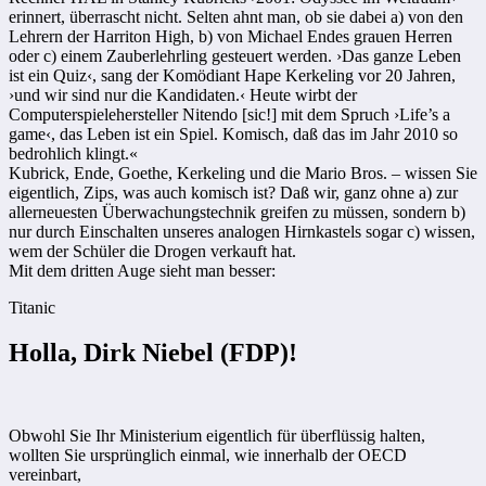
erinnert, überrascht nicht. Selten ahnt man, ob sie dabei a) von den
Lehrern der Harriton High, b) von Michael Endes grauen Herren
oder c) einem Zauberlehrling gesteuert werden. ›Das ganze Leben
ist ein Quiz‹, sang der Komödiant Hape Kerkeling vor 20 Jahren,
›und wir sind nur die Kandidaten.‹ Heute wirbt der
Computerspielehersteller Nitendo [sic!] mit dem Spruch ›Life’s a
game‹, das Leben ist ein Spiel. Komisch, daß das im Jahr 2010 so
bedrohlich klingt.«
Kubrick, Ende, Goethe, Kerkeling und die Mario Bros. – wissen Sie
eigentlich, Zips, was auch komisch ist? Daß wir, ganz ohne a) zur
allerneuesten Überwachungstechnik greifen zu müssen, sondern b)
nur durch Einschalten unseres analogen Hirnkastels sogar c) wissen,
wem der Schüler die Drogen verkauft hat.
Mit dem dritten Auge sieht man besser:
Titanic
Holla, Dirk Niebel (FDP)!
Obwohl Sie Ihr Ministerium eigentlich für überflüssig halten,
wollten Sie ursprünglich einmal, wie innerhalb der OECD
vereinbart,