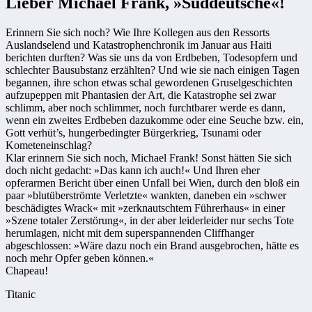
Lieber Michael Frank, »Süddeutsche«!
Erinnern Sie sich noch? Wie Ihre Kollegen aus den Ressorts
Auslandselend und Katastrophenchronik im Januar aus Haiti
berichten durften? Was sie uns da von Erdbeben, Todesopfern und
schlechter Bausubstanz erzählten? Und wie sie nach einigen Tagen
begannen, ihre schon etwas schal gewordenen Gruselgeschichten
aufzupeppen mit Phantasien der Art, die Katastrophe sei zwar
schlimm, aber noch schlimmer, noch furchtbarer werde es dann,
wenn ein zweites Erdbeben dazukomme oder eine Seuche bzw. ein,
Gott verhüt’s, hungerbedingter Bürgerkrieg, Tsunami oder
Kometeneinschlag?
Klar erinnern Sie sich noch, Michael Frank! Sonst hätten Sie sich
doch nicht gedacht: »Das kann ich auch!« Und Ihren eher
opferarmen Bericht über einen Unfall bei Wien, durch den bloß ein
paar »blutüberströmte Verletzte« wankten, daneben ein »schwer
beschädigtes Wrack« mit »zerknautschtem Führerhaus« in einer
»Szene totaler Zerstörung«, in der aber leiderleider nur sechs Tote
herumlagen, nicht mit dem superspannenden Cliffhanger
abgeschlossen: »Wäre dazu noch ein Brand ausgebrochen, hätte es
noch mehr Opfer geben können.«
Chapeau!
Titanic