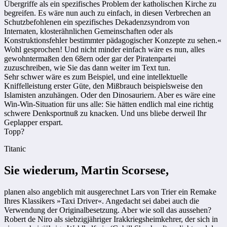
Übergriffe als ein spezifisches Problem der katholischen Kirche zu
begreifen. Es wäre nun auch zu einfach, in diesen Verbrechen an
Schutzbefohlenen ein spezifisches Dekadenzsyndrom von
Internaten, klosterähnlichen Gemeinschaften oder als
Konstruktionsfehler bestimmter pädagogischer Konzepte zu sehen.«
Wohl gesprochen! Und nicht minder einfach wäre es nun, alles
gewohntermaßen den 68ern oder gar der Piratenpartei
zuzuschreiben, wie Sie das dann weiter im Text tun.
Sehr schwer wäre es zum Beispiel, und eine intellektuelle
Kniffelleistung erster Güte, den Mißbrauch beispielsweise den
Islamisten anzuhängen. Oder den Dinosauriern. Aber es wäre eine
Win-Win-Situation für uns alle: Sie hätten endlich mal eine richtig
schwere Denksportnuß zu knacken. Und uns bliebe derweil Ihr
Geplapper erspart.
Topp?
Titanic
Sie wiederum, Martin Scorsese,
planen also angeblich mit ausgerechnet Lars von Trier ein Remake
Ihres Klassikers »Taxi Driver«. Angedacht sei dabei auch die
Verwendung der Originalbesetzung. Aber wie soll das aussehen?
Robert de Niro als siebzigjähriger Irakkriegsheimkehrer, der sich in