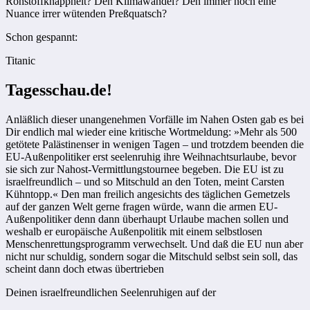
Rohstoffknappheit? Den Klimawandel? Den immer noch eine
Nuance irrer wütenden Preßquatsch?
Schon gespannt:
Titanic
Tagesschau.de!
Anläßlich dieser unangenehmen Vorfälle im Nahen Osten gab es bei
Dir endlich mal wieder eine kritische Wortmeldung: »Mehr als 500
getötete Palästinenser in wenigen Tagen – und trotzdem beenden die
EU-Außenpolitiker erst seelenruhig ihre Weihnachtsurlaube, bevor
sie sich zur Nahost-Vermittlungstournee begeben. Die EU ist zu
israelfreundlich – und so Mitschuld an den Toten, meint Carsten
Kühntopp.« Den man freilich angesichts des täglichen Gemetzels
auf der ganzen Welt gerne fragen würde, wann die armen EU-
Außenpolitiker denn dann überhaupt Urlaube machen sollen und
weshalb er europäische Außenpolitik mit einem selbstlosen
Menschenrettungsprogramm verwechselt. Und daß die EU nun aber
nicht nur schuldig, sondern sogar die Mitschuld selbst sein soll, das
scheint dann doch etwas übertrieben
Deinen israelfreundlichen Seelenruhigen auf der