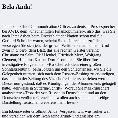
Bela Anda!
Ihr Job als Chief Communication Officer, zu deutsch Pressesprecher
bei AWD, dem »unabhängigen Finanzoptimierer«, also das, was Sie
nach Ihrer Arbeit beim Drecksblatt der Nation schon mal für
Gerhard Schröder waren, scheint Sie nicht recht auszufüllen,
weswegen Sie sich jetzt der großen Weltthemen annehmen. Und
zwar in
Cicero
, dem Blatt, das alle rechten Geister vereint:
Christiane zu Salm, Olaf Henkel, Friedrich Merz, Wolfgang
Clement, Hubertus Knabe. Dort räsonnieren Sie über Ihre
investigative Frage an den »Ko-Chefredakteur einer großen
Sonntagszeitung« beim Joggen um den Schlachtensee, wo Sie die
Gelegenheit nutzten, sich nach dem Russen-Bashing zu erkundigen,
das auch in der Zeitung des Vizechefredakteurs betrieben werde.
Dieser nun gestand, daß es Kündigungen der Abonnements gehagelt
hätte, »teilweise in Sütterlin-Schrift«. Worauf Sie maßkrugscharf
analysieren: »Trotz der von Russen in Deutschland und an den
Deutschen verübten Greueltaten wollen auch sie keine einseitige
Darstellung russischen Gebarens mehr lesen.«
Ein lobenswerter Großmut, Anda. Vergessen wir, was früher war,
und verzeihen wir dem Iwan seine grund- und anlaßlos am