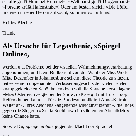
schaffe grüßt Hummel Hummel«, »Weltmarkt grüßt Drogenmarkt«,
»Porsche grüßt Hafenstraße«! Oder am besten gleich: »Die Löffel,
in denen ihr euer Heroin aufkocht, kommen von u-huns!«
Heiligs Blechle:
Titanic
Als Ursache für Legasthenie, »Spiegel
Online«,
werden u.a. Probleme bei der visuellen Wahrnehmungsverarbeitung
angenommen, und Dein Bildbericht von der Wahl der Miss World
Mitte Dezember in Johannesburg scheint diese Theorie zu stützen,
hat es seinem ungenannten Verfasser angesichts der vielen, vielen
knapp gekleideten Schönheiten doch voll die Sprache verschlagen:
»Miss Österreich zeigte bei der Show, daß sie gut mit Hula-Hoop-
Reifen drehen kann … Für die Bundesrepublik trat Anne-Katrhin
Walter an«, ihres Zeichens »angehende Meidzinstudentin«, die indes
gegen die Siegerin »Xenia Suchinowa im vilotennen Abendkleid«
keine Chance hatte.
So wie Du,
Spiegel online
, gegen die Macht der Sprache!