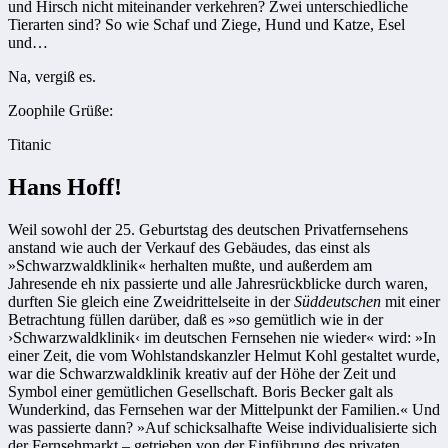
und Hirsch nicht miteinander verkehren? Zwei unterschiedliche
Tierarten sind? So wie Schaf und Ziege, Hund und Katze, Esel
und…
Na, vergiß es.
Zoophile Grüße:
Titanic
Hans Hoff!
Weil sowohl der 25. Geburtstag des deutschen Privatfernsehens
anstand wie auch der Verkauf des Gebäudes, das einst als
»Schwarzwaldklinik« herhalten mußte, und außerdem am
Jahresende eh nix passierte und alle Jahresrückblicke durch waren,
durften Sie gleich eine Zweidrittelseite in der
Süddeutschen
mit einer
Betrachtung füllen darüber, daß es »so gemütlich wie in der
›Schwarzwaldklinik‹ im deutschen Fernsehen nie wieder« wird: »In
einer Zeit, die vom Wohlstandskanzler Helmut Kohl gestaltet wurde,
war die Schwarzwaldklinik kreativ auf der Höhe der Zeit und
Symbol einer gemütlichen Gesellschaft. Boris Becker galt als
Wunderkind, das Fernsehen war der Mittelpunkt der Familien.« Und
was passierte dann? »Auf schicksalhafte Weise individualisierte sich
der Fernsehmarkt – getrieben von der Einführung des privaten