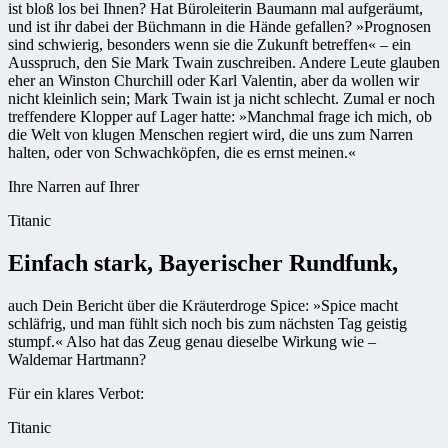
ist bloß los bei Ihnen? Hat Büroleiterin Baumann mal aufgeräumt,
und ist ihr dabei der Büchmann in die Hände gefallen? »Prognosen
sind schwierig, besonders wenn sie die Zukunft betreffen« – ein
Ausspruch, den Sie Mark Twain zuschreiben. Andere Leute glauben
eher an Winston Churchill oder Karl Valentin, aber da wollen wir
nicht kleinlich sein; Mark Twain ist ja nicht schlecht. Zumal er noch
treffendere Klopper auf Lager hatte: »Manchmal frage ich mich, ob
die Welt von klugen Menschen regiert wird, die uns zum Narren
halten, oder von Schwachköpfen, die es ernst meinen.«
Ihre Narren auf Ihrer
Titanic
Einfach stark, Bayerischer Rundfunk,
auch Dein Bericht über die Kräuterdroge Spice: »Spice macht
schläfrig, und man fühlt sich noch bis zum nächsten Tag geistig
stumpf.« Also hat das Zeug genau dieselbe Wirkung wie –
Waldemar Hartmann?
Für ein klares Verbot:
Titanic