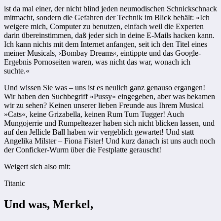
ist da mal einer, der nicht blind jeden neumodischen Schnickschnack
mitmacht, sondern die Gefahren der Technik im Blick behält: »Ich
weigere mich, Computer zu benutzen, einfach weil die Experten
darin übereinstimmen, daß jeder sich in deine E-Mails hacken kann.
Ich kann nichts mit dem Internet anfangen, seit ich den Titel eines
meiner Musicals, ›Bombay Dreams‹, eintippte und das Google-
Ergebnis Pornoseiten waren, was nicht das war, wonach ich
suchte.«
Und wissen Sie was – uns ist es neulich ganz genauso ergangen!
Wir haben den Suchbegriff »Pussy« eingegeben, aber was bekamen
wir zu sehen? Keinen unserer lieben Freunde aus Ihrem Musical
»Cats«, keine Grizabella, keinen Rum Tum Tugger! Auch
Mungojerrie und Rumpelteazer haben sich nicht blicken lassen, und
auf den Jellicle Ball haben wir vergeblich gewartet! Und statt
Angelika Milster – Fiona Fister! Und kurz danach ist uns auch noch
der Conficker-Wurm über die Festplatte gerauscht!
Weigert sich also mit:
Titanic
Und was, Merkel,