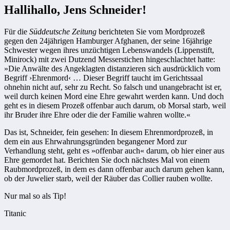
Hallihallo, Jens Schneider!
Für die
Süddeutsche Zeitung
berichteten Sie vom Mordprozeß
gegen den 24jährigen Hamburger Afghanen, der seine 16jährige
Schwester wegen ihres unzüchtigen Lebenswandels (Lippenstift,
Minirock) mit zwei Dutzend Messerstichen hingeschlachtet hatte:
»Die Anwälte des Angeklagten distanzieren sich ausdrücklich vom
Begriff ›Ehrenmord‹ … Dieser Begriff taucht im Gerichtssaal
ohnehin nicht auf, sehr zu Recht. So falsch und unangebracht ist er,
weil durch keinen Mord eine Ehre gewahrt werden kann. Und doch
geht es in diesem Prozeß offenbar auch darum, ob Morsal starb, weil
ihr Bruder ihre Ehre oder die der Familie wahren wollte.«
Das ist, Schneider, fein gesehen: In diesem Ehrenmordprozeß, in
dem ein aus Ehrwahrungsgründen begangener Mord zur
Verhandlung steht, geht es »offenbar auch« darum, ob hier einer aus
Ehre gemordet hat. Berichten Sie doch nächstes Mal von einem
Raubmordprozeß, in dem es dann offenbar auch darum gehen kann,
ob der Juwelier starb, weil der Räuber das Collier rauben wollte.
Nur mal so als Tip!
Titanic