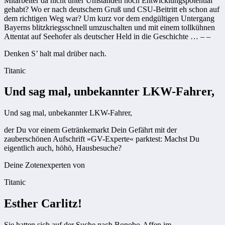
Mitarbeiter da nicht unter Umständen noch Entwicklungspotential
gehabt? Wo er nach deutschem Gruß und CSU-Beitritt eh schon auf
dem richtigen Weg war? Um kurz vor dem endgültigen Untergang
Bayerns blitzkriegsschnell umzuschalten und mit einem tollkühnen
Attentat auf Seehofer als deutscher Held in die Geschichte … – –
Denken S’ halt mal drüber nach.
Titanic
Und sag mal, unbekannter LKW-Fahrer,
Und sag mal, unbekannter LKW-Fahrer,
der Du vor einem Getränkemarkt Dein Gefährt mit der
zauberschönen Aufschrift »GV-Experte« parktest: Machst Du
eigentlich auch, höhö, Hausbesuche?
Deine Zotenexperten von
Titanic
Esther Carlitz!
Sie hatten sich auf der Suche nach Bonobo-Affen im