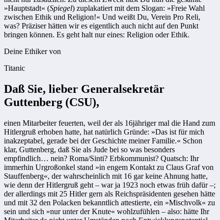
»Hauptstadt« (
Spiegel
) zuplakatiert mit dem Slogan: »Freie Wahl
zwischen Ethik und Religion!« Und weißt Du, Verein Pro Reli,
was? Präziser hätten wir es eigentlich auch nicht auf den Punkt
bringen können. Es geht halt nur eines: Religion oder Ethik.
Deine Ethiker von
Titanic
Daß Sie, lieber Generalsekretär
Guttenberg (CSU),
einen Mitarbeiter feuerten, weil der als 16jähriger mal die Hand zum
Hitlergruß erhoben hatte, hat natürlich Gründe: »Das ist für mich
inakzeptabel, gerade bei der Geschichte meiner Familie.« Schon
klar, Guttenberg, daß Sie als Jude bei so was besonders
empfindlich… nein? Roma/Sinti? Erbkommunist? Quatsch: Ihr
immerhin Urgroßonkel stand »in engem Kontakt zu Claus Graf von
Stauffenberg«, der wahrscheinlich mit 16 gar keine Ahnung hatte,
wie denn der Hitlergruß geht – war ja 1923 noch etwas früh dafür –;
der allerdings mit 25 Hitler gern als Reichspräsidenten gesehen hätte
und mit 32 den Polacken bekanntlich attestierte, ein »Mischvolk« zu
sein und sich »nur unter der Knute« wohlzufühlen – also: hätte Ihr