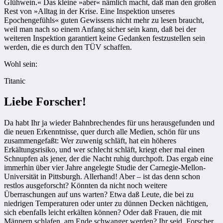
Glühwein.« Das kleine »aber« nämlich macht, daß man den großen
Rest von »Alltag in der Krise. Eine Inspektion unseres
Epochengefühls« guten Gewissens nicht mehr zu lesen braucht,
weil man nach so einem Anfang sicher sein kann, daß bei der
weiteren Inspektion garantiert keine Gedanken festzustellen sein
werden, die es durch den TÜV schaffen.
Wohl sein:
Titanic
Liebe Forscher!
Da habt Ihr ja wieder Bahnbrechendes für uns herausgefunden und
die neuen Erkenntnisse, quer durch alle Medien, schön für uns
zusammengefaßt: Wer zuwenig schläft, hat ein höheres
Erkältungsrisiko, und wer schlecht schläft, kriegt eher mal einen
Schnupfen als jener, der die Nacht ruhig durchpoft. Das ergab eine
immerhin über vier Jahre angelegte Studie der Carnegie-Mellon-
Universität in Pittsburgh. Allerhand! Aber – ist das denn schon
restlos ausgeforscht? Könnten da nicht noch weitere
Überraschungen auf uns warten? Etwa daß Leute, die bei zu
niedrigen Temperaturen oder unter zu dünnen Decken nächtigen,
sich ebenfalls leicht erkälten können? Oder daß Frauen, die mit
Männern schlafen, am Ende schwanger werden? Ihr seid, Forscher,