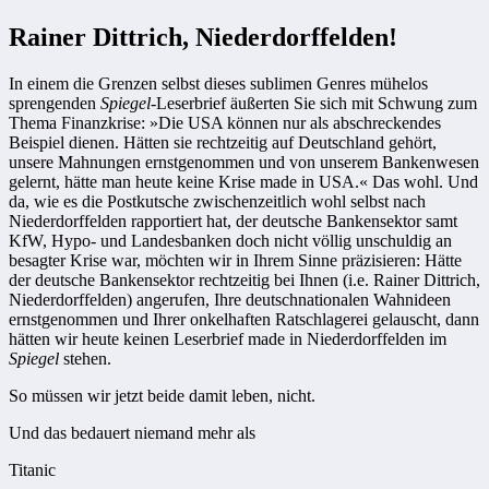
Rainer Dittrich, Niederdorffelden!
In einem die Grenzen selbst dieses sublimen Genres mühelos
sprengenden
Spiegel
-Leserbrief äußerten Sie sich mit Schwung zum
Thema Finanzkrise: »Die USA können nur als abschreckendes
Beispiel dienen. Hätten sie rechtzeitig auf Deutschland gehört,
unsere Mahnungen ernstgenommen und von unserem Bankenwesen
gelernt, hätte man heute keine Krise made in USA.« Das wohl. Und
da, wie es die Postkutsche zwischenzeitlich wohl selbst nach
Niederdorffelden rapportiert hat, der deutsche Bankensektor samt
KfW, Hypo- und Landesbanken doch nicht völlig unschuldig an
besagter Krise war, möchten wir in Ihrem Sinne präzisieren: Hätte
der deutsche Bankensektor rechtzeitig bei Ihnen (i.e. Rainer Dittrich,
Niederdorffelden) angerufen, Ihre deutschnationalen Wahnideen
ernstgenommen und Ihrer onkelhaften Ratschlagerei gelauscht, dann
hätten wir heute keinen Leserbrief made in Niederdorffelden im
Spiegel
stehen.
So müssen wir jetzt beide damit leben, nicht.
Und das bedauert niemand mehr als
Titanic