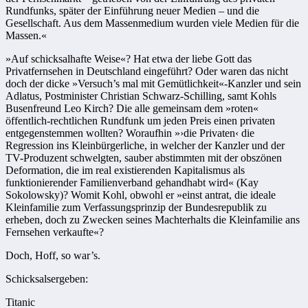
Rundfunks, später der Einführung neuer Medien – und die
Gesellschaft. Aus dem Massenmedium wurden viele Medien für die
Massen.«
»Auf schicksalhafte Weise«? Hat etwa der liebe Gott das
Privatfernsehen in Deutschland eingeführt? Oder waren das nicht
doch der dicke »Versuch’s mal mit Gemütlichkeit«-Kanzler und sein
Adlatus, Postminister Christian Schwarz-Schilling, samt Kohls
Busenfreund Leo Kirch? Die alle gemeinsam dem »roten«
öffentlich-rechtlichen Rundfunk um jeden Preis einen privaten
entgegenstemmen wollten? Woraufhin »›die Privaten‹ die
Regression ins Kleinbürgerliche, in welcher der Kanzler und der
TV-Produzent schwelgten, sauber abstimmten mit der obszönen
Deformation, die im real existierenden Kapitalismus als
funktionierender Familienverband gehandhabt wird« (Kay
Sokolowsky)? Womit Kohl, obwohl er »einst antrat, die ideale
Kleinfamilie zum Verfassungsprinzip der Bundesrepublik zu
erheben, doch zu Zwecken seines Machterhalts die Kleinfamilie ans
Fernsehen verkaufte«?
Doch, Hoff, so war’s.
Schicksalsergeben:
Titanic