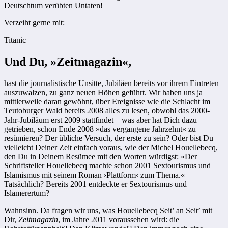
Deutschtum verübten Untaten!
Verzeiht gerne mit:
Titanic
Und Du, »Zeitmagazin«,
hast die journalistische Unsitte, Jubiläen bereits vor ihrem Eintreten
auszuwalzen, zu ganz neuen Höhen geführt. Wir haben uns ja
mittlerweile daran gewöhnt, über Ereignisse wie die Schlacht im
Teutoburger Wald bereits 2008 alles zu lesen, obwohl das 2000-
Jahr-Jubiläum erst 2009 stattfindet – was aber hat Dich dazu
getrieben, schon Ende 2008 »das vergangene Jahrzehnt« zu
resümieren? Der übliche Versuch, der erste zu sein? Oder bist Du
vielleicht Deiner Zeit einfach voraus, wie der Michel Houellebecq,
den Du in Deinem Resümee mit den Worten würdigst: »Der
Schriftsteller Houellebecq machte schon 2001 Sextourismus und
Islamismus mit seinem Roman ›Plattform‹ zum Thema.«
Tatsächlich? Bereits 2001 entdeckte er Sextourismus und
Islamerertum?
Wahnsinn. Da fragen wir uns, was Houellebecq Seit’ an Seit’ mit
Dir,
Zeitmagazin
, im Jahre 2011 voraussehen wird: die