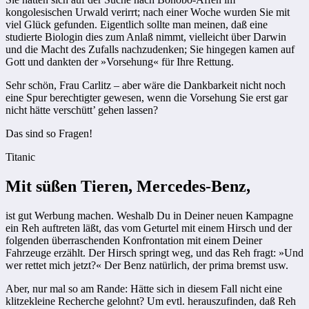
kongolesischen Urwald verirrt; nach einer Woche wurden Sie mit
viel Glück gefunden. Eigentlich sollte man meinen, daß eine
studierte Biologin dies zum Anlaß nimmt, vielleicht über Darwin
und die Macht des Zufalls nachzudenken; Sie hingegen kamen auf
Gott und dankten der »Vorsehung« für Ihre Rettung.
Sehr schön, Frau Carlitz – aber wäre die Dankbarkeit nicht noch
eine Spur berechtigter gewesen, wenn die Vorsehung Sie erst gar
nicht hätte verschütt’ gehen lassen?
Das sind so Fragen!
Titanic
Mit süßen Tieren, Mercedes-Benz,
ist gut Werbung machen. Weshalb Du in Deiner neuen Kampagne
ein Reh auftreten läßt, das vom Geturtel mit einem Hirsch und der
folgenden überraschenden Konfrontation mit einem Deiner
Fahrzeuge erzählt. Der Hirsch springt weg, und das Reh fragt: »Und
wer rettet mich jetzt?« Der Benz natürlich, der prima bremst usw.
Aber, nur mal so am Rande: Hätte sich in diesem Fall nicht eine
klitzekleine Recherche gelohnt? Um evtl. herauszufinden, daß Reh