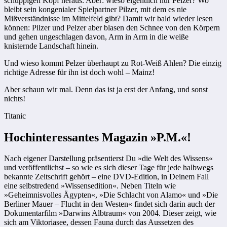
schuppigen Kopf heraus. Aber: wieso eigentlich nur Pelzer? Wo
bleibt sein kongenialer Spielpartner Pilzer, mit dem es nie
Mißverständnisse im Mittelfeld gibt? Damit wir bald wieder lesen
können: Pilzer und Pelzer aber blasen den Schnee von den Körpern
und gehen ungeschlagen davon, Arm in Arm in die weiße
knisternde Landschaft hinein.
Und wieso kommt Pelzer überhaupt zu Rot-Weiß Ahlen? Die einzig
richtige Adresse für ihn ist doch wohl – Mainz!
Aber schaun wir mal. Denn das ist ja erst der Anfang, und sonst
nichts!
Titanic
Hochinteressantes Magazin »P.M.«!
Nach eigener Darstellung präsentierst Du »die Welt des Wissens«
und veröffentlichst – so wie es sich dieser Tage für jede halbwegs
bekannte Zeitschrift gehört – eine DVD-Edition, in Deinem Fall
eine selbstredend »Wissensedition«. Neben Titeln wie
»Geheimnisvolles Ägypten«, »Die Schlacht von Alamo« und »Die
Berliner Mauer – Flucht in den Westen« findet sich darin auch der
Dokumentarfilm »Darwins Albtraum« von 2004. Dieser zeigt, wie
sich am Viktoriasee, dessen Fauna durch das Aussetzen des