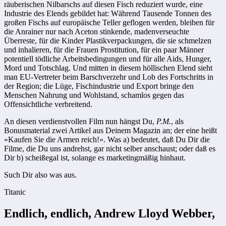
räuberischen Nilbarschs auf diesen Fisch reduziert wurde, eine
Industrie des Elends gebildet hat: Während Tausende Tonnen des
großen Fischs auf europäische Teller geflogen werden, bleiben für
die Anrainer nur nach Aceton stinkende, madenverseuchte
Überreste, für die Kinder Plastikverpackungen, die sie schmelzen
und inhalieren, für die Frauen Prostitution, für ein paar Männer
potentiell tödliche Arbeitsbedingungen und für alle Aids, Hunger,
Mord und Totschlag. Und mitten in diesem höllischen Elend sieht
man EU-Vertreter beim Barschverzehr und Lob des Fortschritts in
der Region; die Lüge, Fischindustrie und Export bringe den
Menschen Nahrung und Wohlstand, schamlos gegen das
Offensichtliche verbreitend.
An diesen verdienstvollen Film nun hängst Du,
P.M.
, als
Bonusmaterial zwei Artikel aus Deinem Magazin an; der eine heißt
»Kaufen Sie die Armen reich!«. Was a) bedeutet, daß Du Dir die
Filme, die Du uns andrehst, gar nicht selber anschaust; oder daß es
Dir b) scheißegal ist, solange es marketingmäßig hinhaut.
Such Dir also was aus.
Titanic
Endlich, endlich, Andrew Lloyd Webber,