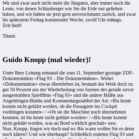
Wir sind zwar auch nicht mehr die Jüngsten, aber immer noch die
Leute, von denen Schlauberger wie Sie die Erde nur geliehen
haben, und wir hätten sie jetzt gern unverschmutzt zurück, und zwar
bis spätestens Freitag kommender Woche, zwölf Uhr mittags.
Zeit läuft!
Titanic
Guido Knopp (mal wieder)!
Unter Ihrer Leitung entstand die zum 11. September gezeigte ZDF-
Dokumentation »Flug 93 – Die Dokumentation«. Wobei
»Dokumentation« etwas übertrieben ist, bestand das Werk doch zu
gut 50 Prozent aus der Wiederholung von Szenen des gerade zuvor
ausgestrahlten Spielfilms »Flug 93« und die andere Hälfte aus
Angehörigen-Blabla und Kommentargesabbel der Art: »Bis heute
konnte nicht geklärt werden, ob die Passagiere ins Cockpit
vordringen konnten« / »Ob sie die Maschine noch übernehmen
konnten, ist bis heute nicht geklärt worden« / »Bis heute konnte
nicht geklärt werden, was an Bord wirklich geschah« usw.
Nun, Knopp, fragen wir doch mal so: Bis wann wollen Sie es denn
noch klären? Und wie überhaupt? Schließlich endeten Flug 93 und