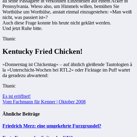
all seine Passa­giere in verkohlten Einzelteilen auf einem Acker in
Pennsylvania. Wieso also, um Himmels willen, ­bemühen Sie
Worthülse um Wort­hülse, anstatt einmal einzugestehen: »Man weiß
nicht, was passiert ist«?
Auch diese Frage konnte bis heute nicht geklärt werden.
Und jetzt Ruhe bitte.
Titanic
Kentucky Fried Chicken!
»Donnerstag ist Chickentag« – auf ähnlich gleißende Tautologien à
la »Unterschicht-Wochen bei RTL2« oder Ficktage im Puff wartet
da geradezu abwartend:
Titanic
Beitragsnavigation
Es ist eröffnet!
Vom Fachmann für Kenner | Oktober 2008
Ähnliche Beiträge
Friedrich Merz: eine umgekehrte Furzgrundel?