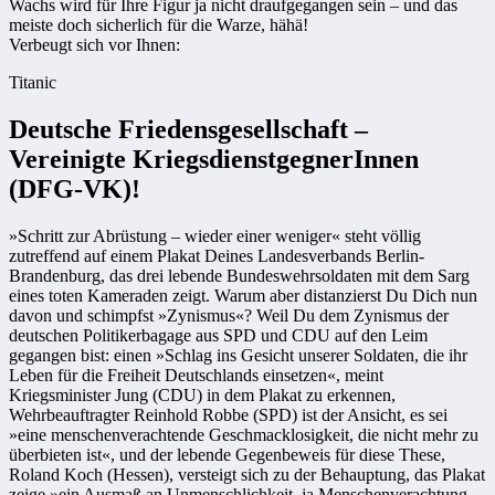
Wachs wird für Ihre Figur ja nicht draufgegangen sein – und das
meiste doch sicherlich für die Warze, hähä!
Verbeugt sich vor Ihnen:
Titanic
Deutsche Friedensgesellschaft –
Vereinigte KriegsdienstgegnerInnen
(DFG-VK)!
»Schritt zur Abrüstung – wieder einer weniger« steht völlig
zutreffend auf einem Plakat Deines Landesverbands Berlin-
Brandenburg, das drei lebende Bundeswehrsoldaten mit dem Sarg
eines toten Kameraden zeigt. Warum aber distanzierst Du Dich nun
davon und schimpfst »Zynismus«? Weil Du dem Zynismus der
deutschen Politikerbagage aus SPD und CDU auf den Leim
gegangen bist: einen »Schlag ins Gesicht unserer Soldaten, die ihr
Leben für die Freiheit Deutschlands einsetzen«, meint
Kriegsminister Jung (CDU) in dem Plakat zu erkennen,
Wehrbeauftragter Reinhold Robbe (SPD) ist der Ansicht, es sei
»eine menschenverachtende Geschmacklosigkeit, die nicht mehr zu
überbieten ist«, und der lebende Gegenbeweis für diese These,
Roland Koch (Hessen), versteigt sich zu der Behauptung, das Plakat
zeige »ein Ausmaß an Unmenschlichkeit, ja Menschenverachtung,