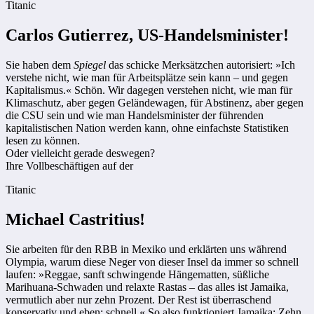
Titanic
Carlos Gutierrez, US-Handelsminister!
Sie haben dem
Spiegel
das schicke Merksätzchen autorisiert: »Ich
verstehe nicht, wie man für Arbeitsplätze sein kann – und gegen
Kapitalismus.« Schön. Wir dagegen verstehen nicht, wie man für
Klimaschutz, aber gegen Geländewagen, für Abstinenz, aber gegen
die CSU sein und wie man Handelsminister der führenden
kapitalistischen Nation werden kann, ohne einfachste Statistiken
lesen zu können.
Oder vielleicht gerade deswegen?
Ihre Vollbeschäftigen auf der
Titanic
Michael Castritius!
Sie arbeiten für den RBB in ­Mexiko und erklärten uns während
Olympia, warum diese Neger von dieser Insel da immer so schnell
laufen: »Reggae, sanft schwingende Hängematten, süßliche
Marihuana-Schwaden und relaxte Rastas – das alles ist Jamaika,
vermutlich aber nur zehn Prozent. Der Rest ist überraschend
konservativ und eben: schnell.« So also funktioniert Jamaika: Zehn