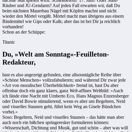
nächste Mal spielen wirst: Schießbefehl? 17. Juni? Oder Stasi-
Räuber und JU-Gendarm? Auf jeden Fall erwarten wir, daß Du
beim nächsten Mauerbau Nägel mit Köpfen machst und nicht
wieder den Mörtel vergißt. Mörtel macht man übrigens aus einem
Bindemittel wie Gips oder Kalk; aber das ist bei Dir ja reichlich
vorhanden!
Schon an der Schüppe:
Titanic
Du, »Welt am Sonntag«-Feuilleton-
Redakteur,
hast es also angezeigt gefunden, eine allsonntägliche Reihe über
»Schöne Menschen« vollzufabulieren; und während Dir zwar jede
»Art von moralischer Überheblichkeit« fremd ist, hast Du aber
offenbar doch ein ganz klares, ganz
Welt
-affines Weltbild: »Auch
ich fände eine Nacht mit Umberto Eco, Hans Magnus Enzensberger
oder David Bowie stimulierend, wenn es aber um Begehren, Neid
und visuelles Staunen geht, führt kein Weg an Gisele Bündchen
vorbei.«
Soso: Begehren, Neid und visuelles Staunen – das hätte man aber
auch noch ein bißchen springeresker formulieren können:
»Wissenschaft, Dichtung und Musik, gut und schön – aber was will