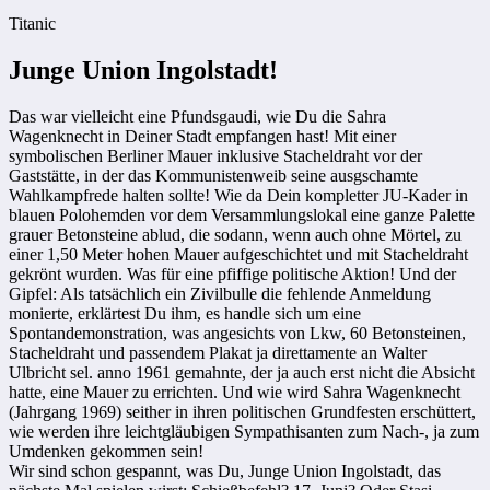
Titanic
Junge Union Ingolstadt!
Das war vielleicht eine Pfundsgaudi, wie Du die Sahra
Wagenknecht in Deiner Stadt empfangen hast! Mit einer
symbolischen Berliner Mauer inklusive Stacheldraht vor der
Gaststätte, in der das Kommunistenweib seine ausgschamte
Wahlkampfrede halten sollte! Wie da Dein kompletter JU-Kader in
blauen Polohemden vor dem Versammlungslokal eine ganze Palette
grauer Betonsteine ablud, die sodann, wenn auch ohne Mörtel, zu
einer 1,50 Meter hohen Mauer aufgeschichtet und mit Stacheldraht
gekrönt wurden. Was für eine pfiffige politische Aktion! Und der
Gipfel: Als tatsächlich ein Zivilbulle die fehlende Anmeldung
monierte, erklärtest Du ihm, es handle sich um eine
Spontandemonstration, was angesichts von Lkw, 60 Betonsteinen,
Stacheldraht und passendem Plakat ja direttamente an Walter
Ulbricht sel. anno 1961 gemahnte, der ja auch erst nicht die Absicht
hatte, eine Mauer zu errichten. Und wie wird Sahra Wagenknecht
(Jahrgang 1969) seither in ihren politischen Grundfesten erschüttert,
wie werden ihre leichtgläubigen Sympathisanten zum Nach-, ja zum
Umdenken gekommen sein!
Wir sind schon gespannt, was Du, Junge Union Ingolstadt, das