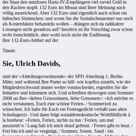
der Staat den nutzlosen Hartz-IV-Empfängern viel zuviel Geld in
den Rachen stopft: 132 Euro im Monat sind Ihrer Meinung nach
völlig ausreichend. Aber 132 Euro sind eigentlich auch schon ein
hübsches Sümmchen; und wenn Sie die Sozialschmarotzer nur noch
als Kostenfaktor behandeln wollen – drängen sich da radikalere
Lösungen nicht geradezu auf? Insofern ist Ihr Vorschlag zwar schon
recht fortschrittlich, aber wohl noch nicht die Endlösung.
Ihre 132-Euro-Jobber auf der
Titanic
Sie, Ulrich Davids,
sind der »Abteilungsvorsitzende« der SPD Abteilung 1, Berlin-
Mitte; und während Ihre Partei so hilf- wie kopflos zusieht, wie der
Mitgliederschwund immer weiter voranschreitet, ergreifen Sie die
Initiative und kümmern sich. Und schreiben deswegen zum Sommer
2008 an Ihre »lieben Genossinnen, liebe Genossen«: »Ich möchte es
nicht versäumen, Euch eine schöne Ferien- / Sommerzeit zu
wünschen. Ich habe für Euch ein Feriengedicht verfaßt (aus alten
Schul­tagen)«. Und dann folgt sozialdemokratische Wohlfühllyrik à
la bonheur: »Ferien, Ferien, nichts zu tun / Ferien, um mal
auszuruh’n / Lang hab ich mich drauf gefreut. / Ferien gibt es heut. /
Frei bin ich und so ver­gnügt, / Sommer, Sonne, Sand / ein