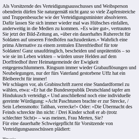
Als Vorsitzende des Verteidigungsausschusses und Weibsperson
obendrein dürfen Sie naturgemäß nicht ganz so viele Zapfenstreiche
und Truppenbesuche wie der Verteidigungsminister absolvieren.
Dafür lassen Sie sich immer wieder mal was Hübsches einfallen,
anderweitig in die Medien zu kommen. »Es wäre gut«, vertrauten
Sie jetzt der Bild-Zeitung an, »über ein dauerhaftes Ruherecht für
Soldaten auf unseren Friedhöfen nachzudenken.« Wahrlich eine
prima Alternative zu einem zentralen Ehrenfriedhof für tote
Soldaten! Ganz unaufdringlich, bescheiden und unprätentiös – so
wie sie im Leben wirkten – würden unsre Helden auf dem
Dorffriedhof ihrer Heimatgemeinde der Ewigkeit
entgegenschlummern. Ringsum immer wieder Grabauflösungen und
Neubelegungen, nur der fürs Vaterland gestorbene Uffz hat ein
Bleiberecht für immer!
Wir schlagen vor, als Grabinschrift zuerst eine Standardformel zu
wählen, etwa: »Er hat die Bundesrepublik Deutschland tapfer am
Hindukusch verteidigt.« Und anschließend noch eine individuelle
gereimte Würdigung: »Acht Paschtunen brachte er zur Strecke, /
Sein Lebensmotto: Taliban, verrecke!« Oder: »Die Übermacht des
Feinds schreckte ihn nicht: / Drei Kinder schoß er ab (trotz
schlechter Sicht)« – was meinen, Frau Merten, Sie?
Für eine dauerhafte Schweigepflicht für Vorsitzende von
Verteidigungsausschüssen plädiert: