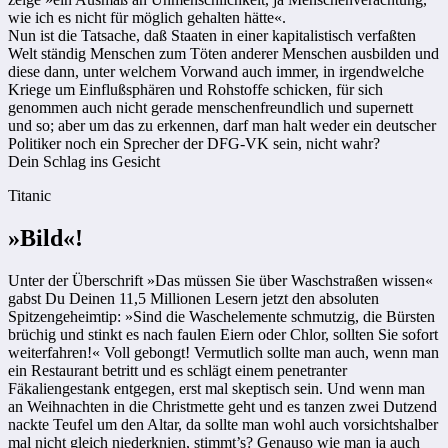
wie ich es nicht für möglich gehalten hätte«.
Nun ist die Tatsache, daß Staaten in einer kapitalistisch verfaßten
Welt ständig Menschen zum Töten anderer Menschen ausbilden und
diese dann, unter welchem Vorwand auch immer, in irgendwelche
Kriege um Einflußsphären und Rohstoffe schicken, für sich
genommen auch nicht gerade menschenfreundlich und supernett
und so; aber um das zu erkennen, darf man halt weder ein deutscher
Politiker noch ein Sprecher der DFG-VK sein, nicht wahr?
Dein Schlag ins Gesicht
Titanic
»Bild«!
Unter der Überschrift »Das müssen Sie über Waschstraßen wissen«
gabst Du Deinen 11,5 Millionen Lesern jetzt den absoluten
Spitzengeheimtip: »Sind die Waschelemente schmutzig, die Bürsten
brüchig und stinkt es nach faulen Eiern oder Chlor, sollten Sie sofort
weiterfahren!« Voll gebongt! Vermutlich sollte man auch, wenn man
ein Restaurant betritt und es schlägt einem penetranter
Fäkaliengestank entgegen, erst mal skeptisch sein. Und wenn man
an Weihnachten in die Christmette geht und es tanzen zwei Dutzend
nackte Teufel um den Altar, da sollte man wohl auch vorsichtshalber
mal nicht gleich niederknien, stimmt’s? Genauso wie man ja auch