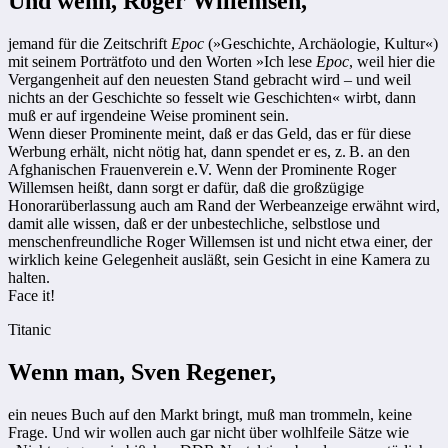
Und wenn, Roger Willemsen,
jemand für die Zeitschrift
Epoc
(»Geschichte, Archäologie, Kultur«)
mit seinem Porträtfoto und den Worten »Ich lese
Epoc
, weil hier die
Vergangenheit auf den neuesten Stand gebracht wird – und weil
nichts an der Geschichte so fesselt wie Geschichten« wirbt, dann
muß er auf irgendeine Weise prominent sein.
Wenn dieser Prominente meint, daß er das Geld, das er für diese
Werbung erhält, nicht nötig hat, dann spendet er es, z. B. an den
Afghanischen Frauenverein e.V. Wenn der Prominente Roger
Willemsen heißt, dann sorgt er dafür, daß die großzügige
Honorarüberlassung auch am Rand der Werbeanzeige erwähnt wird,
damit alle wissen, daß er der unbestechliche, selbstlose und
menschenfreundliche Roger Willemsen ist und nicht etwa einer, der
wirklich keine Gelegenheit ausläßt, sein Gesicht in eine Kamera zu
halten.
Face it!
Titanic
Wenn man, Sven Regener,
ein neues Buch auf den Markt bringt, muß man trommeln, keine
Frage. Und wir wollen auch gar nicht über wolhlfeile Sätze wie