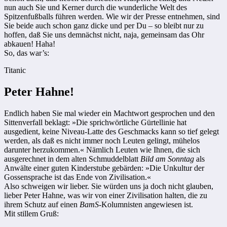
nun auch Sie und Kerner durch die wunderliche Welt des
Spitzenfußballs führen werden. Wie wir der Presse entnehmen, sind
Sie beide auch schon ganz dicke und per Du – so bleibt nur zu
hoffen, daß Sie uns demnächst nicht, naja, gemeinsam das Ohr
abkauen! Haha!
So, das war’s:
Titanic
Peter Hahne!
Endlich haben Sie mal wieder ein Machtwort gesprochen und den
Sittenverfall beklagt: »Die sprichwörtliche Gürtellinie hat
ausgedient, keine Niveau-Latte des Geschmacks kann so tief gelegt
werden, als daß es nicht immer noch Leuten gelingt, mühelos
darunter herzukommen.« Nämlich Leuten wie Ihnen, die sich
ausgerechnet in dem alten Schmuddelblatt
Bild am Sonntag
als
Anwälte einer guten Kinderstube gebärden: »Die Unkultur der
Gossensprache ist das Ende von Zivilisation.«
Also schweigen wir lieber. Sie würden uns ja doch nicht glauben,
lieber Peter Hahne, was wir von einer Zivilisation halten, die zu
ihrem Schutz auf einen
BamS
-Kolumnisten angewiesen ist.
Mit stillem Gruß: