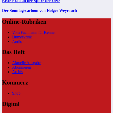
Erste Frau an der Spitze der UN?
Der Sonntagscartoon von Holger Weyrauch
Online-Rubriken
Vom Fachmann für Kenner
Humorkritik
Audio
Das Heft
Aktuelle Ausgabe
Abonnieren
Archiv
Kommerz
Shop
Digital