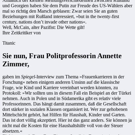
Anläßlich der kleinen Meinungsverschiedenheit zwischen Rußland
und Georgien haben Sie dem Putin zur Freude des US-Wählers aber
mal so richtig den Marsch geblasen: Zwar seien Sie an guten
Beziehungen mit Rußland interessiert, »but in the twenty-first
century, nations don’t invade other nations«.
Well, McCain, alter Pazifist: Die Wette gilt!
Ihre Zeitkritiker von
Titanic
Sie nun, Frau Politprofessorin Annette
Zimmer,
gaben im
Spiegel
-Interview zum Thema »Frauenkarrieren in der
Forschung« neben einigem anderen Unsinn auf die klassische
Frage, wie Kind und Karriere vereinbart werden könnten, zu
Protokoll: »Wir sollten uns in diesem Fall ein Beispiel an der Türkei
nehmen. Auch in Polen und in Südamerika gibt es relativ viele
Professorinnen. Das hängt damit zusammen, daß die Gesellschaft
dort stärker in sozialen Klassen organisiert ist. Wer zur gehobenen
Mittelschicht gehört, hat Hilfen für Haushalt, Kinder und Garten.
Das ist dort völlig akzeptiert. Hier ist das ganz anders. Sie können ja
nicht mal die Kosten für eine Haushaltshilfe voll von der Steuer
absetzen.«