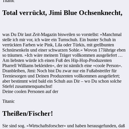
Titanic
Total verrückt, Jimi Blue Ochsenknecht,
was Du Dir laut
Zeit
-Magazin bisweilen so vorstellst: »Manchmal
stelle ich mir vor, ich wäre ein Turnschuh. Ein bunter Schuh in
verrückten Farben wie Pink, Lila oder Türkis, mit grellbunten
Schnürsenkeln und einer schwarzen Sohle.« Wovon 17Jährige eben
so träumen. »Ich wäre meinem Träger vollkommen ausgeliefert …
Am liebsten würde ich einen Fuß des Hip-Hop-Produzenten
Pharrell Williams bekleiden«, der ist nämlich eine »coole Person«.
Dranbleiben, Jimi: Noch bist Du zwar nur ein Fußabstreifer für
Teeniesorgen und Deinen Produzenten vollkommen ausgeliefert;
aber bestimmt wird bald ein Schuh aus Dir – wo Du schon solche
Stiefel zusammenquatschst!
Deine coolen Personen auf der
Titanic
Theißen/Fischer!
Sie sind sog. »Wirtschaftsforscher« und haben herausgefunden, daß