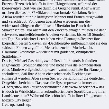
Prozent fläzen sich bekifft in ihren Hänge­matten, während der
konservative Rest wie irre durch die Gegend rennt. Aber warum
machen die das bloß? »Sklaverei war brutale Selektion: Schon in
Afrika wurden nur die kräftigsten Männer und Frauen ausgewählt
und verschleppt. Von denen überlebten wiederum nur die
widerstandsfähigsten die höllische Überfahrt im Bauch der
Sklavenschiffe. Vor allem auf den Zuckerplantagen mußten sie dann
schwerste, muskelfördernde Arbeiten verrichten, bis zu 18 Stunden
am Tag. Zu schlechter Letzt haben viele Plantagen-Besitzer ihre
körperlich besten Sklaven als ›Deckhengste‹ mißbraucht und sie den
stärksten Frauen zugeführt. Menschenzucht – Muskelzucht.
Grausame Geschichte – vielleicht mit goldenen, olympischen
Spätfolgen.«
Das ist, Michael Castritius, zweifellos kulturhistorisch fundiert
angewandte Evolutionstheorie und nicht etwa die Kompensation
eines Minderwertigkeitskomplexes – zumindest ließe Ihr Name ja
spekulieren, daß Ihre Ahnen eher seltener als Deckhengste
eingesetzt wurden. Aber ­sagen Sie, wo Sie schon für die deutschen
Ostgebiete berichten: Das, was die Systempresse da immer als
»Übergriffe« und »ausländerfeind­liche Attacken« bezeichnet – das
ist doch in Wirklichkeit nur zukunfts­orientierte Sportförderung Ihrer
Landsleute, nein? Während Sie schön bekifft in Ihrer Hängematte in
Mexico City liegen!
Gets up, stands up: