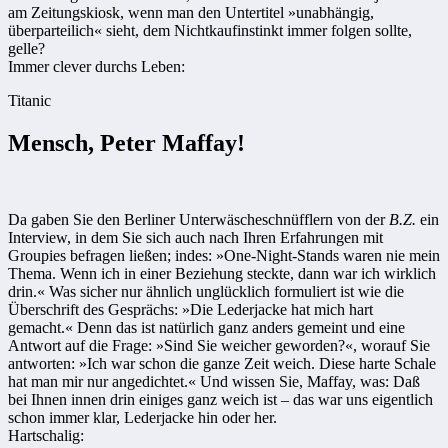
am Zeitungskiosk, wenn man den Untertitel »unabhängig,
überparteilich« sieht, dem Nichtkauf­instinkt immer folgen sollte,
gelle?
Immer clever durchs Leben:
Titanic
Mensch, Peter Maffay!
Da gaben Sie den Berliner Unterwäscheschnüfflern von der
B.Z.
ein
Interview, in dem Sie sich auch nach Ihren Erfahrungen mit
Groupies befragen ließen; indes: »One-Night-Stands waren nie mein
Thema. Wenn ich in einer Beziehung steckte, dann war ich wirklich
drin.« Was sicher nur ähnlich unglücklich formuliert ist wie die
Überschrift des Gesprächs: »Die Lederjacke hat mich hart
gemacht.« Denn das ist natürlich ganz anders gemeint und eine
Antwort auf die Frage: »Sind Sie weicher geworden?«, worauf Sie
antworten: »Ich war schon die ganze Zeit weich. Diese harte Schale
hat man mir nur angedichtet.« Und wissen Sie, Maffay, was: Daß
bei Ihnen innen drin einiges ganz weich ist – das war uns eigentlich
schon immer klar, Lederjacke hin oder her.
Hartschalig: