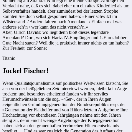
Sonnentag am Strand.« Nun legt eine kleine Google-Abfrage den
Verdacht nahe, daß es sich dabei eher um ein altes Kinderlied als um
Selbstverfaßtes handelt, aber zumindest bei der letzten Strophe
könnten Sie doch selbst gesponnen haben: »Einer schwitzt im
Wüstensand. / Andere fahren nach Amenland. / Einfach mal was
anderes seh’n / wer kann das nicht versteh’n.«
Aber, Ulrich Davids: wo liegt denn bloß dieses legendäre
Amenland? Dort, wo sich Hartz-IV-Empfänger und 1-Euro-Jobber
Gute Nacht sagen? Weil die ja praktisch immer nichts zu tun haben?
Zur Freiheit, zur Sonne:
Titanic
Jockel Fischer!
Wenn Qualitätsjournalismus auf politisches Weltwissen klatscht, Sie
also von der heißgeliebten
Zeit
interviewt werden, bleibt kein Auge
trocken; und besonders erheiternd fanden wir Ihr serviles
Herumschwänzeln um die sog. »45er«, der in Ihren Augen
»eigentlichen Gründungsgeneration der Bundesrepublik« resp. der
»Generation der Flakhelfer und von Hitlers letztem Aufgebot«: Ihre
Hochachtung vor ebendiesen Jahrgängen nehme mit den Jahren
stetig zu, denn »nicht wenige Angehörige der Kriegsgeneration
haben sich an den grauenhaften Verbrechen Hitlerdeutschlands
beteiligt … Und es war zugleich die Generation des Aufbaus der