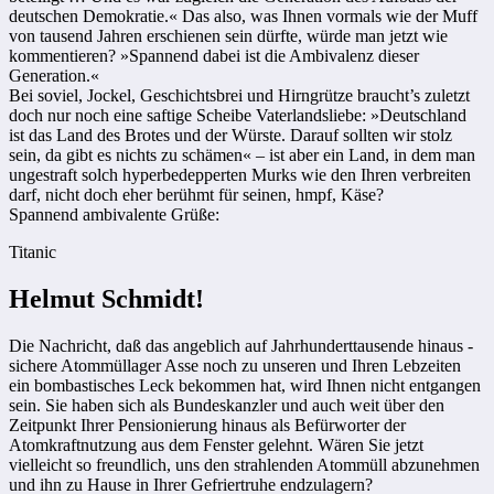
deutschen Demokratie.« Das also, was Ihnen vormals wie der Muff
von tausend Jahren erschienen sein dürfte, würde man jetzt wie
kommentieren? »Spannend dabei ist die Ambivalenz dieser
Generation.«
Bei soviel, Jockel, Geschichtsbrei und Hirngrütze braucht’s zuletzt
doch nur noch eine saftige Scheibe Vaterlandsliebe: »Deutschland
ist das Land des Brotes und der Würste. Darauf sollten wir stolz
sein, da gibt es nichts zu schämen« – ist aber ein Land, in dem man
ungestraft solch hyperbedepperten Murks wie den Ihren verbreiten
darf, nicht doch eher berühmt für seinen, hmpf, Käse?
Spannend ambivalente Grüße:
Titanic
Helmut Schmidt!
Die Nachricht, daß das angeb­lich auf Jahrhunderttausende hinaus ­
sichere Atommüllager Asse noch zu unseren und Ihren Lebzeiten
ein bombastisches Leck bekommen hat, wird Ihnen nicht entgangen
sein. Sie haben sich als Bundeskanzler und auch weit über den
Zeitpunkt Ihrer Pensionierung hinaus als Befürworter der
Atomkraftnutzung aus dem Fenster gelehnt. Wären Sie jetzt
vielleicht so freundlich, uns den strahlenden Atommüll abzunehmen
und ihn zu Hause in Ihrer Gefriertruhe endzulagern?