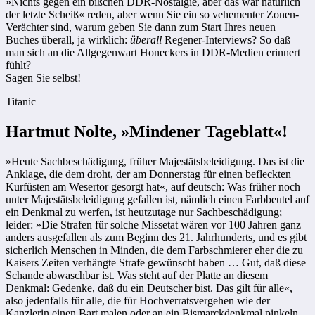
»Nichts gegen ein bißchen DDR-Nostalgie, aber das war natürlich
der letzte Scheiß« reden, aber wenn Sie ein so vehementer Zonen-
Verächter sind, warum geben Sie dann zum Start Ihres neuen
Buches überall, ja wirklich:
überall
Regener-Interviews? So daß
man sich an die Allgegenwart Honeckers in DDR-Medien erinnert
fühlt?
Sagen Sie selbst!
Titanic
Hartmut Nolte, »Mindener Tageblatt«!
»Heute Sachbeschädigung, frü­­her Majestätsbeleidigung. Das ist die
­Anklage, die dem droht, der am ­Donnerstag für einen befleckten
Kurfüsten am Wesertor gesorgt hat«, auf deutsch: Was früher noch
unter Majestätsbeleidigung gefallen ist, nämlich einen Farbbeutel auf
ein Denkmal zu werfen, ist heutzutage nur Sachbeschädigung;
leider: »Die Strafen für solche Missetat wären vor 100 Jahren ganz
anders ausgefallen als zum Beginn des 21. Jahrhunderts, und es gibt
sicherlich Menschen in Minden, die dem Farbschmierer eher die zu
Kaisers Zeiten verhängte Strafe gewünscht haben … Gut, daß diese
Schande abwaschbar ist. Was steht auf der Platte an diesem
Denkmal: Gedenke, daß du ein Deutscher bist. Das gilt für alle«,
also jedenfalls für alle, die für Hochverratsvergehen wie der
Kanzlerin einen Bart malen oder an ein Bismarckdenkmal pinkeln