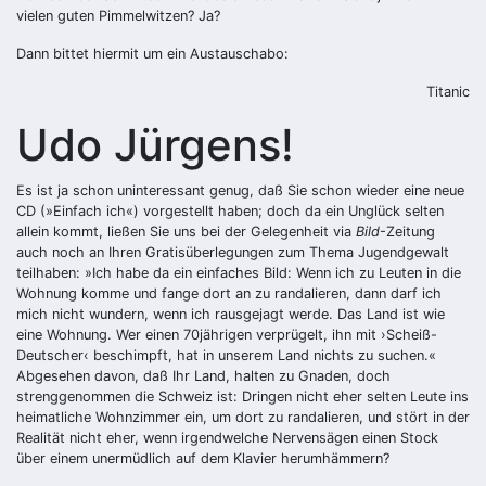
vielen guten Pimmelwitzen? Ja?
Dann bittet hiermit um ein Austauschabo:
Titanic
Udo Jürgens!
Es ist ja schon uninteressant genug, daß Sie schon wieder eine neue
CD (»Einfach ich«) vorgestellt haben; doch da ein Unglück selten
allein kommt, ließen Sie uns bei der Gelegenheit via
Bild
-Zeitung
auch noch an Ihren Gratisüberlegungen zum Thema Jugendgewalt
teilhaben: »Ich habe da ein einfaches Bild: Wenn ich zu Leuten in die
Wohnung komme und fange dort an zu randalieren, dann darf ich
mich nicht wundern, wenn ich rausgejagt werde. Das Land ist wie
eine Wohnung. Wer einen 70jährigen verprügelt, ihn mit ›Scheiß-
Deutscher‹ beschimpft, hat in unserem Land nichts zu suchen.«
Abgesehen davon, daß Ihr Land, halten zu Gnaden, doch
strenggenommen die Schweiz ist: Dringen nicht eher ­selten Leute ins
heimatliche Wohnzimmer ein, um dort zu randalieren, und stört in der
Realität nicht eher, wenn irgendwelche Nervensägen einen Stock
über einem unermüdlich auf dem Klavier herumhämmern?