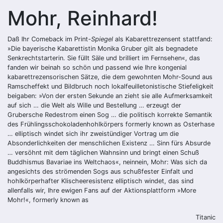
Mohr, Reinhard!
Daß Ihr Comeback im Print-
Spiegel
als Kabarettrezensent stattfand:
»Die bayerische Kabarettistin Monika Gruber gilt als begnadete
Senkrechtstarterin. Sie füllt Säle und brilliert im Fernsehen«, das
fanden wir beinah so schön und passend wie Ihre kongenial
kabarettrezensorischen Sätze, die dem gewohnten Mohr-Sound aus
Ramscheffekt und Bildbruch noch lokalfeuilletonistische Stiefeligkeit
beigaben: »Von der ersten Sekunde an zieht sie alle Aufmerksamkeit
auf sich … die Welt als Wille und Bestellung … erzeugt der
Grubersche Redestrom einen Sog … die politisch korrekte Semantik
des Frühlingsschokoladenhohlkörpers formerly known as Osterhase
… elliptisch windet sich ihr zweistündiger Vortrag um die
Absonderlichkeiten der menschlichen Existenz … Sinn fürs Absurde
… versöhnt mit dem täglichen Wahnsinn und bringt einen Schuß
Buddhismus Bavariae ins Weltchaos«, neinnein, Mohr: Was sich da
angesichts des strömenden Sogs aus schußfester Einfalt und
hohlkörperhafter Klischeeresistenz elliptisch windet, das sind
allenfalls wir, Ihre ewigen Fans auf der Aktionsplattform »More
Mohr!«, ­formerly known as
Titanic