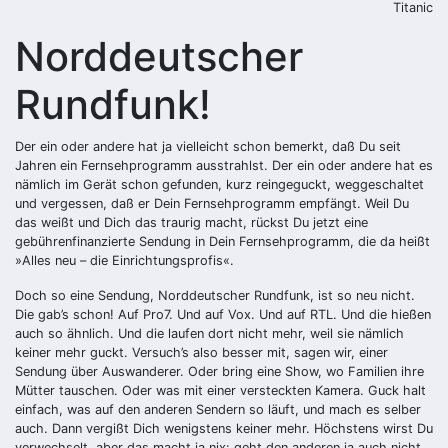
Titanic
Norddeutscher
Rundfunk!
Der ein oder andere hat ja vielleicht schon bemerkt, daß Du seit
Jahren ein Fernsehprogramm ausstrahlst. Der ein oder andere hat es
nämlich im Gerät schon gefunden, kurz reingeguckt, weggeschaltet
und vergessen, daß er Dein Fernsehprogramm empfängt. Weil Du
das weißt und Dich das traurig macht, rückst Du jetzt eine
gebührenfinanzierte Sendung in Dein Fernsehprogramm, die da heißt
»Alles neu – die Einrichtungsprofis«.
Doch so eine Sendung, Norddeutscher Rundfunk, ist so neu nicht.
Die gab’s schon! Auf Pro7. Und auf Vox. Und auf RTL. Und die hießen
auch so ähnlich. Und die laufen dort nicht mehr, weil sie nämlich
keiner mehr guckt. Versuch’s also besser mit, ­sagen wir, einer
Sendung über Auswanderer. Oder bring eine Show, wo Familien ihre
Mütter tauschen. Oder was mit einer versteckten Kamera. Guck halt
einfach, was auf den anderen Sendern so läuft, und mach es selber
auch. Dann vergißt Dich wenigstens keiner mehr. Höchstens wirst Du
verwechselt, aber das macht ja nix: geht den anderen ja auch nicht