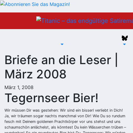
Zum
Inhalt
springen
Briefe an die Leser |
März 2008
März 1, 2008
Tegernseer Bier!
Wir müssen Dir was gestehen: Wir sind ein bisserl verliebt in Dich!
Ja, wir träumen sogar nachts manchmal von Dir! Wie Du so rundum
fesch mit Deinem goldenen Prachtkörper vor uns stehst und uns
schaumschön anlächelst, als könntest Du kein Wässerchen trüben –
wunderbar! So ein grundgutes Bier bist Du, Tegernseer: Wir würden