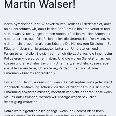
Martin Walser!
Ihrem hymnischen, der
SZ
anvertrauten Gedicht »Friedensfeier, aber
bald« entnehmen wir, daß Sie den Spaß am Politisieren verloren und
sich etwas Neues vorgenommen haben: »Endlich mit den Armen nur
noch umarmen, auch/die Fallensteller, die Untersteller. Den Mund/zu
nichts mehr brauchen als zum Küssen. Die Hände/zum Streicheln. Zu
Fäusten haben sie nie getaugt.« Unter den Unterstellern und
Fallenstellern stellen Sie sich vermutlich die Leute vor, die Ihnen beim
Politisieren widersprochen haben. Und die wollen Sie jetzt umarmen,
küssen und streicheln? Jawohl: »Umarmen,/streicheln, küssen, aber
alle. Alle Fallensteller, Untersteller,/Verdächtiger. Mir ist zum
Umarmen keiner zu schrecklich.«
Uns schon. Denn Sie irren sich, wenn Sie behaupten: »Wie jeder werd
ich/Durch Zustimmung schön.« Zu den Verdächtigern, die sich Ihrer
Umarmung erwehren müssen, möchten wir nicht gehören, aber wenn
Sie uns dazu zwingen, werden wir Anzeige wegen sexueller
Belästigung erstatten.
Damit wäre eigentlich alles gesagt, wenn Ihr Gedicht nicht noch
weiterginge: »Zur Friedensfeier komm ich, sagt mir, wohin.« Aber