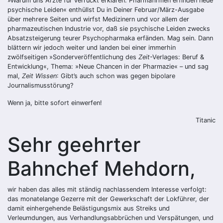
»Warum uns Ärzte für verrückt erklären. Pharmafirmen erfinden neue
psychische Leiden« enthüllst Du in Deiner Februar/März-Ausgabe
über mehrere Seiten und wirfst Medizinern und vor allem der
pharmazeutischen Industrie vor, daß sie psychische Leiden zwecks
Absatzsteigerung teurer Psychopharmaka erfänden. Mag sein. Dann
blättern wir jedoch weiter und landen bei einer immerhin
zwölfseitigen »Sonderveröffentlichung des
Zeit
-Verlages: Beruf &
Entwicklung«, Thema: »Neue Chancen in der Pharmazie« – und sag
mal,
Zeit Wissen
: Gibt’s auch schon was gegen bipolare
Journalismusstörung?
Wenn ja, bitte sofort einwerfen!
Titanic
Sehr geehrter
Bahnchef Mehdorn,
wir haben das alles mit ständig nachlassendem Interesse verfolgt:
das monatelange Gezerre mit der Gewerkschaft der Lokführer, der
damit einhergehende Belästigungsmix aus Streiks und
Verleumdungen, aus Verhandlungsabbrüchen und Verspätungen, und