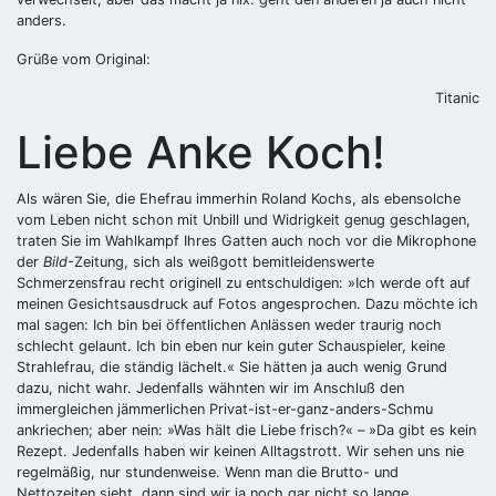
anders.
Grüße vom Original:
Titanic
Liebe Anke Koch!
Als wären Sie, die Ehefrau immerhin Roland Kochs, als ebensolche
vom Leben nicht schon mit Unbill und Widrigkeit genug geschlagen,
traten Sie im Wahlkampf Ihres Gatten auch noch vor die Mikrophone
der
Bild
-Zeitung, sich als weißgott bemitleidenswerte
Schmerzensfrau recht originell zu entschuldigen: »Ich werde oft auf
meinen Gesichtsausdruck auf Fotos angesprochen. Dazu möchte ich
mal sagen: Ich bin bei öffentlichen Anlässen weder traurig noch
schlecht gelaunt. Ich bin eben nur kein guter Schauspieler, keine
Strahlefrau, die ständig lächelt.« Sie hätten ja auch wenig Grund
dazu, nicht wahr. Jedenfalls wähnten wir im Anschluß den
immergleichen jämmerlichen Privat-ist-er-ganz-anders-Schmu
ankriechen; aber nein: »Was hält die Liebe frisch?« – »Da gibt es kein
Rezept. Jedenfalls haben wir keinen Alltagstrott. Wir sehen uns nie
regelmäßig, nur stundenweise. Wenn man die Brutto- und
Nettozeiten sieht, dann sind wir ja noch gar nicht so lange