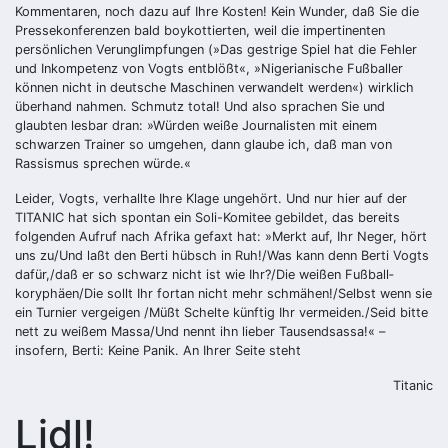
Kommentaren, noch dazu auf Ihre ­Kosten! Kein Wunder, daß Sie die
Presse­konferenzen bald boykottierten, weil die impertinenten
persönlichen Verunglimpfungen (»Das gestrige Spiel hat die Fehler
und Inkompetenz von Vogts entblößt«, »Nigerianische Fußballer
können nicht in deutsche Maschinen verwandelt werden«) wirklich
überhand nahmen. Schmutz total! Und also sprachen Sie und
glaubten lesbar dran: »Würden weiße Journalisten mit einem
schwarzen Trainer so umgehen, dann glaube ich, daß man von
Rassismus sprechen würde.«
Leider, Vogts, verhallte Ihre Klage ungehört. Und nur hier auf der
TITA­NIC hat sich spontan ein Soli-Komitee gebildet, das bereits
folgenden Aufruf nach Afrika gefaxt hat: »Merkt auf, Ihr Neger, hört
uns zu/Und laßt den Berti hübsch in Ruh!/Was kann denn Berti Vogts
dafür,/daß er so schwarz nicht ist wie Ihr?/Die weißen Fußball­
koryphäen/Die sollt Ihr fortan nicht mehr schmähen!/Selbst wenn sie
ein Turnier vergeigen /Müßt ­Schelte künftig Ihr vermeiden./Seid bitte
nett zu weißem Massa/Und nennt ihn ­lieber Tausendsassa!« –
insofern, ­Berti: Keine Panik. An Ihrer Seite steht
Titanic
Lidl!