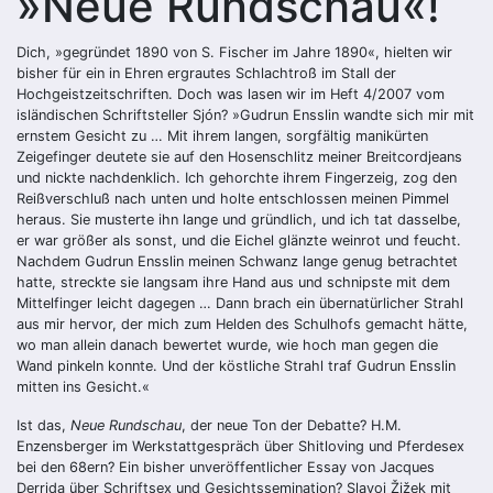
»Neue Rundschau«!
Dich, »gegründet 1890 von S. Fischer im Jahre 1890«, hielten wir
bisher für ein in Ehren ergrautes Schlachtroß im Stall der
Hochgeistzeitschriften. Doch was lasen wir im Heft 4/2007 vom
isländischen Schriftsteller Sjón? »Gudrun Ensslin wandte sich mir mit
ernstem Gesicht zu … Mit ihrem langen, sorgfältig manikürten
Zeigefinger deutete sie auf den Hosenschlitz meiner Breitcordjeans
und nickte nachdenklich. Ich gehorchte ihrem Fingerzeig, zog den
Reißverschluß nach unten und holte entschlossen meinen Pimmel
heraus. Sie musterte ihn lange und gründlich, und ich tat dasselbe,
er war größer als sonst, und die Eichel glänzte weinrot und feucht.
Nachdem Gudrun ­Enss­lin meinen Schwanz lange genug betrachtet
hatte, streckte sie langsam ihre Hand aus und schnipste mit dem
Mittelfinger leicht dagegen … Dann brach ein übernatürlicher Strahl
aus mir hervor, der mich zum Helden des Schulhofs gemacht hätte,
wo man allein danach bewertet wurde, wie hoch man gegen die
Wand pinkeln konnte. Und der köstliche Strahl traf Gudrun Ensslin
mitten ins Gesicht.«
Ist das,
Neue Rundschau
, der neue Ton der Debatte? H.M.
Enzensberger im Werkstattgespräch über Shitloving und Pferdesex
bei den 68ern? Ein bisher unveröffentlicher Essay von Jacques
Derrida über Schriftsex und Gesichtssemination? Slavoj Žižek mit