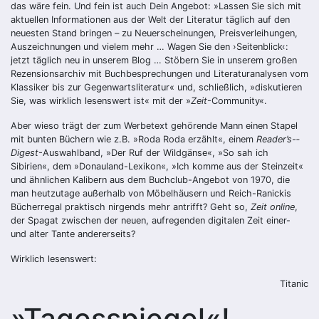
das wäre fein. Und fein ist auch Dein Angebot: »Lassen Sie sich mit
aktuellen Informationen aus der Welt der Literatur täglich auf den
neuesten Stand bringen – zu Neuerscheinungen, Preisverleihungen,
Auszeichnungen und vielem mehr … Wagen Sie den ›Seitenblick‹:
jetzt täglich neu in unserem Blog … Stöbern Sie in unserem großen
Rezen­sionsarchiv mit Buchbesprechungen und Litera­turanalysen vom
Klassiker bis zur Gegenwartsliteratur« und, schließlich, »diskutieren
Sie, was wirklich lesenswert ist« mit der »
Zeit
-­Community«.
Aber wieso trägt der zum Werbetext gehörende Mann einen Stapel
mit bunten Büchern wie z.B. ­»Roda Roda erzählt«, einem
Reader’s-­
Digest
-Auswahlband, »Der Ruf der Wildgänse«, »So sah ich
Sibirien«, dem »Donauland-Lexikon«, »Ich komme aus der Steinzeit«
und ähnlichen Kalibern aus dem Buchclub-Angebot von 1970, die
man heutzutage außerhalb von Möbel­häusern und Reich-Ranickis
Bücherregal praktisch nirgends mehr antrifft? Geht so,
Zeit ­online
,
der Spagat zwischen der neuen, aufregenden digitalen Zeit einer-
und alter Tante andererseits?
Wirklich lesenswert:
Titanic
»Tagesspiegel«!