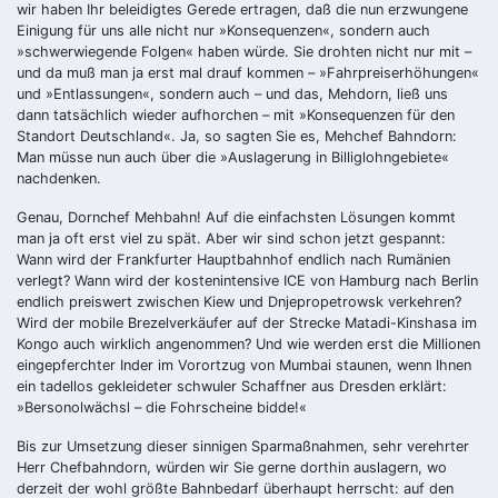
wir haben Ihr beleidigtes Gerede ertragen, daß die nun erzwungene
Einigung für uns alle nicht nur »Konsequenzen«, sondern auch
»schwerwiegende Folgen« haben würde. Sie drohten nicht nur mit –
und da muß man ja erst mal drauf kommen – »Fahrpreiserhöhungen«
und »Entlassungen«, sondern auch – und das, Mehdorn, ließ uns
dann tatsächlich wieder aufhorchen – mit »Konsequenzen für den
Standort Deutschland«. Ja, so sagten Sie es, Mehchef Bahndorn:
Man müsse nun auch über die »Auslagerung in Billiglohngebiete«
nachdenken.
Genau, Dornchef Mehbahn! Auf die einfachsten Lösungen kommt
man ja oft erst viel zu spät. Aber wir sind schon jetzt gespannt:
Wann wird der Frankfurter Hauptbahnhof endlich nach Rumänien
verlegt? Wann wird der kostenintensive ICE von Hamburg nach Berlin
endlich preiswert zwischen Kiew und Dnjepropetrowsk verkehren?
Wird der mobile Brezelverkäufer auf der Strecke Matadi-Kinshasa im
Kongo auch wirklich angenommen? Und wie werden erst die Millionen
eingepferchter Inder im Vorortzug von Mumbai staunen, wenn Ihnen
ein tadellos gekleideter schwuler Schaffner aus Dresden erklärt:
»Bersonolwächsl – die Fohrscheine bidde!«
Bis zur Umsetzung dieser sinnigen Sparmaßnahmen, sehr verehrter
Herr Chefbahndorn, würden wir Sie ­gerne dorthin auslagern, wo
derzeit der wohl größte Bahnbedarf überhaupt herrscht: auf den