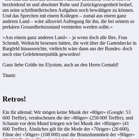
herzleidend ist und absoluter Ruhe und Zurückgezogenheit bedarf,
um seine schriftstellerischen Aufgaben noch bewältigen zu können.
Und das Sprechen mit einem Kollegen – zumal aus einem ganz
anderen Land – wäre allzuviel Aufregung für ihn, die bei seinem so
prekären Gesundheitszustand vermieden werden sollte.«
»Aus einem ganz anderen Land« – ja wenn doch alle Ihre, Frau
Schmidt, Weitsicht besessen hätten, die weit über die Gartenhecke in
Bargfeld hinausreichte, vielleicht wäre dann aus der Bundes- doch
noch eine Gelehrtenrepublik geworden!
Ganz liebe Grüße ins Elysium, auch an den Herrn Gemahl!
Titanic
Retros!
Ein für allemal: Wir mögen keine Musik der »80ger« (Google: 53
600 Tref­fer), verabscheuen die der »80iger« (258 000 Treffer), und
Schaum vor dem Mund kriegen wir bei Musik der »80ziger« (41
600 Treffer). Ähnliches gilt für die Mode der »70ziger« (26 600),
Filme der »50iger« (108 000) und die Brunzdummheit der »90iger«