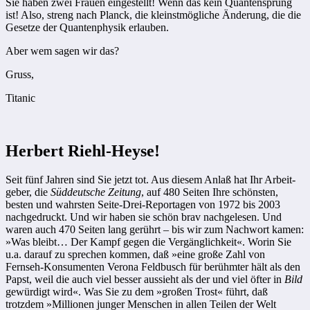
Sie haben zwei Frauen eingestellt! Wenn das kein Quantensprung
ist! Also, streng nach Planck, die kleinstmögliche Änderung, die die
Gesetze der Quantenphysik erlauben.
Aber wem sagen wir das?
Gruss,
Titanic
Herbert Riehl-Heyse!
Seit fünf Jahren sind Sie jetzt tot. Aus diesem Anlaß hat Ihr Arbeit­
geber, die
Süddeutsche Zeitung
, auf 480 Seiten Ihre schönsten,
besten und wahrsten Seite-Drei-Reportagen von 1972 bis 2003
nachgedruckt. Und wir haben sie schön brav nachgelesen. Und
waren auch 470 Seiten lang gerührt – bis wir zum Nachwort kamen:
»Was bleibt… Der Kampf gegen die Vergänglichkeit«. Worin Sie
u.a. darauf zu sprechen kommen, daß »eine große Zahl von
Fernseh-Konsumenten Verona Feldbusch für berühmter hält als den
Papst, weil die auch viel besser aussieht als der und viel öfter in
Bild
gewürdigt wird«. Was Sie zu dem »großen Trost« führt, daß
trotzdem »Millionen junger Menschen in allen Teilen der Welt