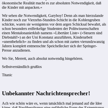
ökonomische Realität macht es zur absoluten Notwendigkeit, daß
die Kinder mit anpacken.«
Wir sehen die Notwendigkeit, Gary­boy! Denn als man hierzulande
Kinder noch zur Vierzehn-Stunden-Schicht in die Kohlengruben
schickte, waren sie wenigstens vor dem argen Schicksal bewahrt, als
schon besonders erdferkelige Studenten der Politwissenschaften
einen Mentalonanierklub namens »Libertäre Liste« (»Steuern sind
Diebstahl!«) an der Uni Konstanz anzuführen, Kinderarbeit
»unentbehrlich« zu finden und als schon mit zarten vierundzwanzig
Jahren komplett entmenschte Speichellecker sich der Springer-
Presse anzudienen.
Wo Sie, Merrett, auch absolut notwendig hingehören.
Selbstverständlich grußlos
Titanic
Unbekannter Nachrichtensprecher!
Ach wie schön wäre es, wenn tatsächlich mal jemand auf die Idee
käme, daß Neoliberalismus eine gefährliche Form des Extremismus