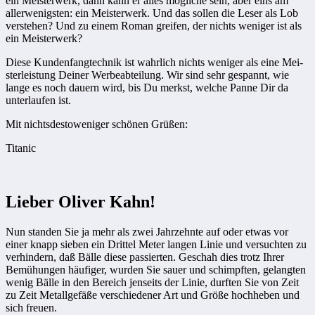
ein Meisterwerk, dann kann er alles mögliche sein, aber eins am
allerwenigsten: ein Meisterwerk. Und das sollen die ­Leser als Lob
verstehen? Und zu ­einem Roman greifen, der nichts ­weniger ist als
ein Meisterwerk?
Diese Kundenfangtechnik ist wahrlich nichts weniger als eine Mei­­­­
ster­leistung Deiner Werbeabteilung. Wir sind sehr gespannt, wie
lange es noch dauern wird, bis Du merkst, welche Panne Dir da
unterlaufen ist.
Mit nichtsdestoweniger schönen Grüßen:
Titanic
Lieber Oliver Kahn!
Nun standen Sie ja mehr als zwei Jahrzehnte auf oder etwas vor
einer knapp sieben ein Drittel Meter langen Linie und versuchten zu
verhindern, daß Bälle diese passierten. Geschah dies trotz Ihrer
Bemühungen häufiger, wurden Sie sauer und schimpften, gelangten
wenig Bälle in den Bereich jenseits der Linie, durften Sie von Zeit
zu Zeit Metallgefäße verschiedener Art und Größe hochheben und
sich freuen.