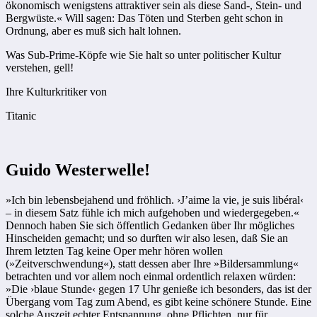
ökonomisch wenigstens attraktiver sein als diese Sand-, Stein- und
Bergwüste.« Will sagen: Das Töten und Sterben geht schon in
Ordnung, aber es muß sich halt lohnen.
Was Sub-Prime-Köpfe wie Sie halt so unter politischer Kultur
verstehen, gell!
Ihre Kulturkritiker von
Titanic
Guido Westerwelle!
»Ich bin lebensbejahend und fröhlich. ›J’aime la vie, je suis libéral‹
– in diesem Satz fühle ich mich aufge­hoben und wiedergegeben.«
Dennoch haben Sie sich öffentlich Gedanken über Ihr mögliches
Hinscheiden gemacht; und so durften wir also lesen, daß Sie an
Ihrem letzten Tag keine Oper mehr hören wollen
(»Zeitverschwendung«), statt dessen aber Ihre »Bildersammlung«
betrachten und vor allem noch einmal ordentlich ­relaxen würden:
»Die ›blaue Stunde‹ gegen 17 Uhr genieße ich besonders, das ist der
Übergang vom Tag zum Abend, es gibt keine schönere Stunde. Eine
solche Auszeit echter Entspannung, ohne Pflichten, nur für