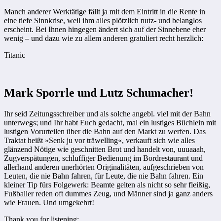
Manch anderer Werktätige fällt ja mit dem Eintritt in die Rente in
eine tiefe Sinnkrise, weil ihm alles plötzlich nutz- und belanglos
erscheint. Bei Ihnen hingegen ändert sich auf der Sinnebene eher
wenig – und dazu wie zu allem anderen gratuliert recht herzlich:
Titanic
Mark Sporrle und Lutz Schumacher!
Ihr seid Zeitungsschreiber und als solche angebl. viel mit der Bahn
unter­wegs; und Ihr habt Euch gedacht, mal ein lustiges Büchlein mit
lustigen ­Vorurteilen über die Bahn auf den Markt zu werfen. Das
Traktat heißt »Senk ju vor träwelling«, verkauft sich wie alles
glänzend Nötige wie ge­schnitten Brot und handelt von, uuuaaah,
Zugverspätungen, schluffiger Bedienung im Bord­restaurant und
aller­hand anderen unerhörten Originali­täten, aufgeschrieben von
Leuten, die nie Bahn fahren, für Leute, die nie Bahn fahren. Ein
kleiner Tip fürs Folge­werk: Beamte gelten als nicht so sehr fleißig,
Fußballer reden oft dummes Zeug, und Männer sind ja ganz anders
wie Frauen. Und umgekehrt!
Thank you for listening: