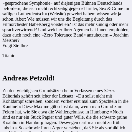
»gesprochene Symphonie« auf diejenigen Bühnen Deutschlands
befördern, die sich nicht rechtzeitig gegen »Thriller, Sex & Crime im
saftigen Lutherdeutsch« (Website) gewehrt haben: wissen wir ja
schon. Aber: Wie müssen wir uns die Begleitung durch das
Filmorchester Babelsberg vorstellen? Ist das mehr sündig oder mehr
sprachverwirrend? Und welcher Ihrer Agenten hat Ihnen empfohlen,
dazu auch noch eine »Zero Tolerance Band« anzuheuern – Joachim
Meisner?
Frägt Sie Ihre
Titanic
Andreas Petzold!
Zu den wichtigsten Grundsätzen beim Verfassen eines
Stern
-
Editorials gehört seit jeher der Leitsatz: »Du sollst nicht mit
Kohldampf schreiben, sondern vorher erst mal zum Spachteln in die
Kantine!« Diese Maxime gilt selbst dann, wenn man Grund zum
Feiern hat, wie Sie etwa die Wahlergebnisse in Hamburg: »Noch
sind es nur ein Stück Papier und guter Wille, die die schwarz-grüne
Koa­lition in Hamburg tragen. Deswegen darf man nicht zu früh
jubeln.« So sehr wir Ihren Ärger verstehen, daß Sie als vorbildlich