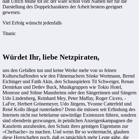
daß Ulrich Mühe tot ist: der wäre schon vom Namen her für die
Darstellung des Doppelcharakters der Arbeit bestens geeignet
gewesen.
Viel Erfolg wünscht jedenfalls
Titanic
Würdet Ihr, liebe Netzpiraten,
uns den Gefallen tun und keine Werke mehr von so feinen
Kulturschaffenden wie den Filmemachern Sönke Wortmann, Bernd
Eichinger und Fatih Akin, den Schau­spielern Til Schweiger, Renan
Demirkan und ­Detlev Buck, Musikgruppen wie ­Tokio Hotel,
Monrose und Söhne Mannheims oder den Sängerinnen und Sängern
Udo Lindenberg, Reinhard Mey, Peter Maffay, Roger Cicero, ­
LaFee, Herbert Grönemeyer, Udo ­Jürgens, Yvonne Catterfeld und
René Kollo illegal runterladen? Denn die müssen seit Erfindung des
Internets nicht nur bettelarme unwürdige ­Existenzen führen, sondern
sind obendrein gezwungen, in peinlichen Anzeigenkampagnen die
Kanzlerin anzuheulen, den Schutz ihres geistigen Eigentums zur
»Chefsache« zu machen. Und wenn Ihr so weitermacht, glauben
diese Herrschaften noch, daß es tatsächlich mehr Leute gäbe, die