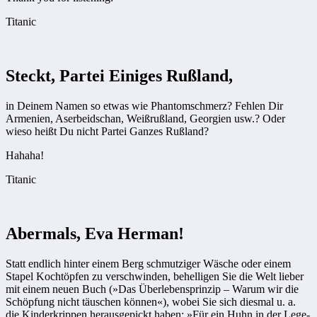
Titanic
Steckt, Partei Einiges Rußland,
in Deinem Namen so etwas wie Phantomschmerz? Fehlen Dir
Armenien, Aserbeidschan, Weißrußland, Georgien usw.? Oder
wieso heißt Du nicht Partei Ganzes Rußland?
Hahaha!
Titanic
Abermals, Eva Herman!
Statt endlich hinter einem Berg schmutziger Wäsche oder einem
Stapel Kochtöpfen zu verschwinden, behelligen Sie die Welt lieber
mit einem neuen Buch (»Das Überlebensprinzip – Warum wir die
Schöpfung nicht täuschen können«), wobei Sie sich diesmal u. a.
die Kinderkrippen heraus­gepickt haben: »Für ein Huhn in der Lege­