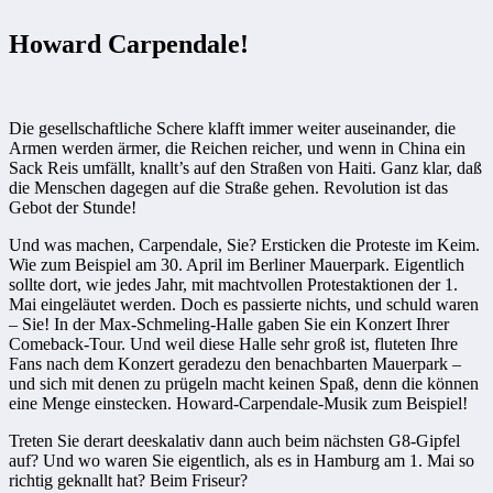
Howard Carpendale!
Die gesellschaftliche Schere klafft immer weiter auseinander, die
Armen werden ärmer, die Reichen reicher, und wenn in China ein
Sack Reis umfällt, knallt’s auf den Straßen von Haiti. Ganz klar, daß
die Menschen dagegen auf die Straße gehen. Revolution ist das
Gebot der Stunde!
Und was machen, Carpendale, Sie? Ersticken die Proteste im Keim.
Wie zum Beispiel am 30. April im Berliner Mauerpark. Eigentlich
sollte dort, wie jedes Jahr, mit machtvollen Protestaktionen der 1.
Mai eingeläutet werden. Doch es passierte nichts, und schuld waren
– Sie! In der Max-Schmeling-Halle gaben Sie ein Konzert Ihrer
Comeback-Tour. Und weil diese Halle sehr groß ist, fluteten Ihre
Fans nach dem Konzert geradezu den benachbarten Mauerpark –
und sich mit ­denen zu prügeln macht keinen Spaß, denn die können
eine Menge ein­stecken. Howard-Carpendale-Musik zum Beispiel!
Treten Sie derart deeskalativ dann auch beim nächsten G8-Gipfel
auf? Und wo waren Sie eigentlich, als es in Hamburg am 1. Mai so
richtig geknallt hat? Beim Friseur?