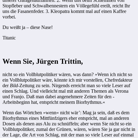
unserer Garagenauffahrten. 2. Wenn uns beim Schlemmen von
Stopfleber und Schwalbennestern ein Völlegefühl ereilt, reicht Ihr
uns die Fasanenfeder. 3. Kleopatra kommt mal auf einen Kaffee
vorbei.
Du weißt ja – diese Nase!
Titanic
Wenn Sie, Jürgen Trittin,
nicht so ein Vollblutpolitiker wären, was dann? »Wenn ich nicht so
ein Vollblutpolitiker wäre, könnte ich mir vorstellen, Chefredakteur
der
Bild
-Zeitung zu sein. Nirgends erreicht man so viele Leser auf
einen Schlag. Und vielleicht mal mit anderen Themen als Verona
und Franjo. Daß man dabei angenehmere Zeiten für den ­
Arbeitsbeginn hat, entspricht mei­nem Biorhythmus.«
Wenn das Wörtchen »wenn« nicht wär’: Mag ja sein, daß es dem
Biorhythmus eines Mittfünfzigers eher entspricht, mal an anderen
Dosen als denen aus Alu zu schnüffeln; aber wenn Sie nicht so ein
Vollblutpolitiker, zumal der Grünen, wären, wären Sie ja gar nicht in
der Lage, die Art von Schlag, mit der man so viele ­Leser auf einmal