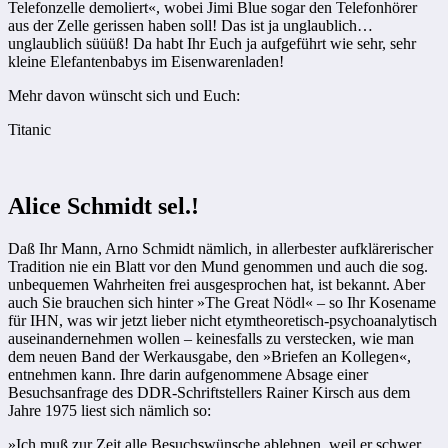
Telefonzelle demoliert«, wobei Jimi Blue sogar den Telefonhörer
aus der Zelle gerissen haben soll! Das ist ja unglaublich…
unglaublich süüüß! Da habt Ihr Euch ja aufgeführt wie sehr, sehr
kleine Elefantenbabys im Eisenwarenladen!
Mehr davon wünscht sich und Euch:
Titanic
Alice Schmidt sel.!
Daß Ihr Mann, Arno Schmidt nämlich, in allerbester aufklärerischer
Tradition nie ein Blatt vor den Mund genommen und auch die sog.
unbequemen Wahrheiten frei ausgesprochen hat, ist bekannt. Aber
auch Sie brauchen sich hinter »The Great Nödl« – so Ihr Kosename
für IHN, was wir jetzt lieber nicht etymtheoretisch-psychoanalytisch
auseinandernehmen wollen – keinesfalls zu verstecken, wie man
dem neuen Band der Werkausgabe, den »Briefen an Kollegen«,
entnehmen kann. Ihre darin aufgenommene Absage einer
Besuchsanfrage des DDR-Schriftstellers Rainer Kirsch aus dem
Jahre 1975 liest sich nämlich so:
»Ich muß zur Zeit alle Besuchswünsche ablehnen, weil er schwer