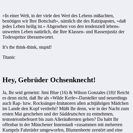
»In einer Welt, in der viele den Wert des Lebens mißachten,
benötigen wir Ihre Botschaft«, nämlich die des Ratzipapstes, »daß
jedes Leben heilig ist.« Abgesehen von den tendenziell ­lebens­
unwerten Leben natürlich, die Ihre Klassen- und Rassen­justiz der
Todesspritze überantwortet.
It’s the think-think, stupid!
Titanic
Hey, Gebrüder Ochsenknecht!
Ja, Ihr seid gemeint: Jimi Blue (16) & Wilson Gonzales (18)! Reicht
es denn nicht, daß Ihr als »Wilde Kerle«-Darsteller und neuerdings
auch Rap- bzw. Rocksänger-Imitatoren allen achtjährigen Mädchen
im Lande den Kopf verdreht? Müßt Ihr denn, wie in der Nacht zum
ersten Mai geschehen und der
Süddeutschen
zu entnehmen,
testosteronbefeuert bis zum Aller­äußersten gehen? Da habt Ihr
offenbar in der Münchener Innenstadt »zusammen mit mehreren
Kumpels Fahrräder umgeworfen, Blumenbeete zerstört und eine