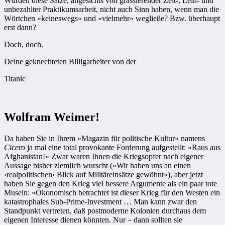
Würden diese Sätze, angesichts von grassierender Zeit-, Leih- und
unbezahlter Praktikumsarbeit, nicht auch Sinn haben, wenn man die
Wörtchen »keineswegs« und »vielmehr« wegließe? Bzw. überhaupt
erst dann?
Doch, doch.
Deine geknechteten Billigarbeiter von der
Titanic
Wolfram Weimer!
Da haben Sie in Ihrem »Magazin für politische Kultur« namens
Cicero
ja mal eine total provokante Forderung aufgestellt: »Raus aus
Afghanistan!« Zwar waren Ihnen die Kriegsopfer nach eigener
Aussage bisher ziemlich wurscht (»Wir haben uns an einen
›realpolitischen‹ Blick auf ­Militäreinsätze gewöhnt«), aber jetzt
haben Sie gegen den Krieg viel bessere Argumente als ein paar tote
Museln: »Ökonomisch betrachtet ist dieser Krieg für den Westen ein
katastrophales Sub-Prime-­In­vestment … Man kann zwar den
Standpunkt vertreten, daß postmoderne Kolonien durchaus dem
eigenen Interesse dienen könnten. Nur – dann sollten sie