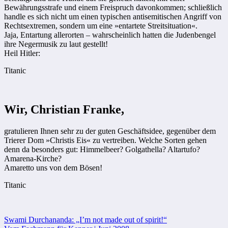
Bewährungsstrafe und ­einem Freispruch davonkommen; schließlich
handle es sich nicht um einen typischen antisemitischen Angriff von
Rechtsextremen, sondern um eine »entartete Streitsituation«.
Jaja, Entartung allerorten – wahrscheinlich hatten die Judenbengel
ihre Negermusik zu laut gestellt!
Heil Hitler:
Titanic
Wir, Christian Franke,
gratulieren Ihnen sehr zu der guten Geschäftsidee, gegenüber dem
Trierer Dom »Christis Eis« zu vertreiben. Welche Sorten gehen
denn da besonders gut: Himmelbeer? Golgathella? Altartufo?
Amarena-Kirche?
Amaretto uns von dem Bösen!
Titanic
Beitragsnavigation
Swami Durchananda: „I’m not made out of spirit!“