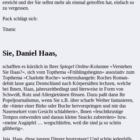
erreicht und der Sie selbst mehr als einmal getroffen hat, einfach so
zu vergessen.
Pack schlägt sich:
Titanic
Sie, Daniel Haas,
schafften es kürzlich in Ihrer
­Spiegel Online
-Kolumne »Verstehen
Sie Haas?«, sich vom Topthema »Früh­lingsbeginn« assoziativ zum
Top­thema »Charlotte Roche« weiter­zuhangeln: Roches Roman­
debüt lasse ganz Deutschland nach Körpersäften lechzen, welche
bei Ihnen, Haas, jahreszeitbedingt und literweise in Form von
Schweiß, Rotz und Allergie­tränen flössen. Dazu paßt dann Ihr
Popeljournalismus, wenn Sie z.B. über scharfe Weiber fantasieren,
die »hinter einer Birke oder Buche hervorspringen und mir das
Nasensekret vom Gesicht schlabbern«, Ihnen »feuchtkrustige
Tempos entwenden und daraus kleine Snacks zubereiten« bzw.
»meine Augäpfel … wegschlürfen, weil die sind ja so schön
glibberig«.
Jaja, Haas, diese jungen Dinger heutzutage! Und schön jedenfalls,