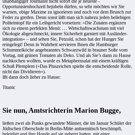
unabhängiger ­Journalist nicht sofort die je neueste ­
Opportunistenhochzeit bejubeln dürfen, so sehr möchten wir Sie
warnen, obige Maxime zu ignorieren und noch vor dem Brunch zur
Feder zu greifen. Denn sonst läßt man sich nahezu jeden beliebigen
Politeintopf für ein Leibgericht vorsetzen: »Die Zutaten ergänzen
sich zu einem perfekten Menü: … Wirtschaftswachstum mit viel
Ökologie abgeschmeckt, innere Sicherheit garniert mit Ausländer­
integration« – und sehen Sie, Petzold, schon hat der Hunger Sie
reingelegt! Denn in Wahrheit servieren Ihnen die Hamburger
Schummelköche angebranntes Schwarzwild in brauner Soße vom
Vortag, mit grünen Tomaten als Deko. Und als Sie’s dann zu Hause
nachkochen wollten, wurde es Metaphernsalat mit einem kräftigen
Schuß Plemplem (»Das Pluszeichen spielte die entscheidende Rolle,
nicht das Dividieren«).
Ißt dann doch lieber zu Hause:
Titanic
Sie nun, Amtsrichterin Marion Bugge,
ließen zwei als Punks gewandete Männer, die im Januar Schüler der
Jüdischen Oberschule in Berlin-Mitte antisemitisch beschimpft,
beleidigt und ihre Hunde auf sie gehetzt hat­ten, mit einer