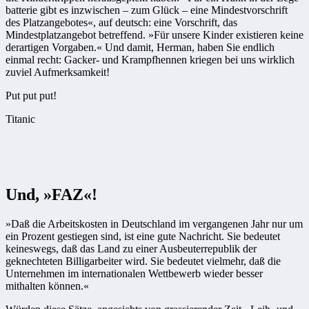
batterie gibt es inzwischen – zum Glück – eine Mindestvorschrift
des Platzangebotes«, auf deutsch: eine Vorschrift, das
Mindestplatzangebot betreffend. »Für unsere Kinder exi­stieren keine
derartigen Vorgaben.« Und damit, Herman, haben Sie endlich
einmal recht: Gacker- und Krampf­hennen kriegen bei uns wirklich
zu­­­­­viel Aufmerksamkeit!
Put put put!
Titanic
Und, »FAZ«!
»Daß die Arbeitskosten in Deutschland im vergangenen Jahr nur um
ein Prozent gestiegen sind, ist eine gute Nachricht. Sie bedeutet
keineswegs, daß das Land zu einer Ausbeuterrepublik der
geknechteten Billigarbeiter wird. Sie bedeutet vielmehr, daß die
Unternehmen im inter­nationalen Wettbewerb wieder besser
mithalten können.«