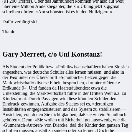
(91 200 Treffer). Über das Jahrhundert kommen wir also auf weit
über eine Million Andersbegabter, die zur Üb­ung jetzt zigigmal
schreiben dürfen: »Am schönsten ist es in den Null­zigern.«
Dafür verbürgt sich
Titanic
Gary Merrett, c/o Uni Konstanz!
Als Student der Politik bzw. »Politikwissenschaftler« haben Sie sich
angesehen, was deutsche Schüler alles lernen müssen, und also in
der
Welt
unter der Überschrift »Schulbücher hetzen gegen die
Marktwirtschaft« diverse Fibeln besprochen, darunter »Diercke
Erdkunde 9«. Und fanden da Haarsträubendes: etwa die
Unterstellung, die Marktwirtschaft führe in der Dritten Welt u.a. zu
Kinderarmut. Durch Passagen wie diese könnten Schüler den
Eindruck gewinnen, Aufgabe des Staates sei es, »derartigen
Instabilitäten entgegenzusteuern und das System zu stabilisieren« –
Ansichten, von denen Sie nicht glauben, daß sie »in ein Schulbuch
gehören«. Denn: »Sie wollen mit Sicherheit genausowenig wie die
›Gutmensch-Autoren‹ von Diercke, daß die Kinder den ganzen Tag
schuften müssen, anstatt zu spielen oder zu lernen. Doch die