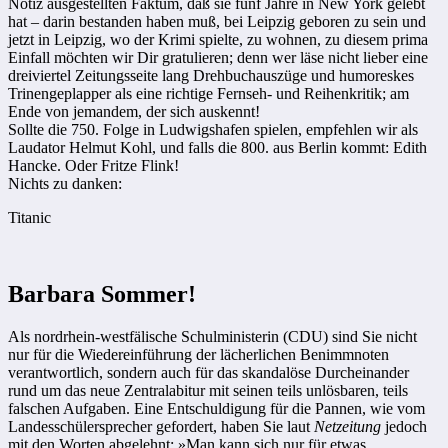
Notiz ausgestellten Faktum, daß sie fünf Jahre in New York gelebt
hat – darin bestanden haben muß, bei Leipzig geboren zu sein und
jetzt in Leipzig, wo der Krimi spielte, zu wohnen, zu diesem prima
Einfall möchten wir Dir gratulieren; denn wer läse nicht lieber eine
dreiviertel Zeitungsseite lang Drehbuchauszüge und humoreskes
Trinengeplapper als eine richtige Fernseh- und Reihenkritik; am
Ende von jemandem, der sich auskennt!
Sollte die 750. Folge in Ludwigshafen spielen, empfehlen wir als
Laudator Helmut Kohl, und falls die 800. aus Berlin kommt: Edith
Hancke. Oder Fritze Flink!
Nichts zu danken:
Titanic
Barbara Sommer!
Als nordrhein-westfälische Schulministerin (CDU) sind Sie nicht
nur für die Wiedereinführung der lächerlichen Benimmnoten
verantwortlich, sondern auch für das skandalöse Durcheinander
rund um das neue Zentralabitur mit seinen teils unlösbaren, teils
falschen Aufgaben. Eine Entschuldigung für die Pannen, wie vom
Landesschülersprecher gefordert, haben Sie laut
Netzeitung
jedoch
mit den Worten abgelehnt: »Man kann sich nur für etwas