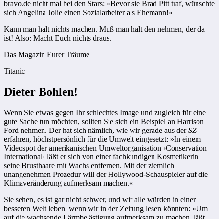
bravo.de nicht mal bei den Stars: »Bevor sie Brad Pitt traf, wünschte
sich Angelina Jolie einen Sozialarbeiter als Ehemann!«
Kann man halt nichts machen. Muß man halt den nehmen, der da
ist! Also: Macht Euch nichts draus.
Das Magazin Eurer Träume
Titanic
Dieter Bohlen!
Wenn Sie etwas gegen Ihr schlechtes Image und zugleich für eine
gute Sache tun möchten, sollten Sie sich ein Beispiel an Harrison
Ford nehmen. Der hat sich nämlich, wie wir gerade aus der
SZ
erfahren, höchstpersönlich für die Umwelt eingesetzt: »In einem
Videospot der amerikanischen Umweltorganisation ›Conservation
International‹ läßt er sich von einer fachkundigen Kosmetikerin
seine Brusthaare mit Wachs entfernen. Mit der ziemlich
unangenehmen Prozedur will der Hollywood-Schauspieler auf die
Klimaveränderung aufmerksam machen.«
Sie sehen, es ist gar nicht schwer, und wir alle würden in einer
besseren Welt leben, wenn wir in der Zeitung lesen könnten: »Um
auf die wachsende Lärmbelästigung aufmerksam zu machen, läßt