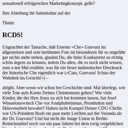
sensationell erfolgreichen Marketingkonzept, gelle?
Ihre Abteilung für Satirekultur auf der
Titanic
RCDS!
Ungeachtet der Tatsache, daß Ernesto »Che« Guevara im
allgemeinen und sein berühmtes Foto im besonderen für so ungefähr
gar nichts mehr stehen, glaubst Du, die linke Konkurrenz so richtig
schön ärgern zu können, indem Du allen, die es noch nicht wissen,
zum x-ten Mal erzählst, was für ein fieser stalinistischer Drecksack
der historische Che eigentlich war (»Ciao, Guevara! Schau der
Wahrheit ins Gesicht!«) –
alright. Aber wenn wir schon bei Geschichte sind: Mal überlegt, wie
viele Tote aufs Konto Deines Christentums gehen? Wie viele
Kinder, die der Herr Jesus zu sich hat kommen lassen, hat Josef
Wissario­nowitsch Che vor Analphabetismus, Prostitution und
Sklavenarbeit bewahrt? Haben nicht Kumpel Deiner CDU-Chefin
wie US-Präsident Bush ein paar mehr Leichen auf der ­Veranda als
der Dr. Guevara? Und hat nicht die Junge Union in Berlin-
Reinickendorf noch vor ein paar Jahren bei dem ewig vergeblichen