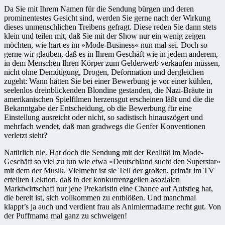
Da Sie mit Ihrem Namen für die Sendung bürgen und deren
prominentestes Gesicht sind, werden Sie gerne nach der Wirkung
dieses unmenschlichen Treibens gefragt. Diese reden Sie dann stets
klein und teilen mit, daß Sie mit der Show nur ein wenig zeigen
möchten, wie hart es im »Mode-Business« nun mal sei. Doch so
gerne wir glauben, daß es in Ihrem Geschäft wie in jedem anderem,
in dem Menschen Ihren Körper zum Gelderwerb verkaufen müssen,
nicht ohne Demütigung, Drogen, Deformation und dergleichen
zugeht: Wann hätten Sie bei einer Bewerbung je vor einer kühlen,
seelenlos dreinblickenden Blondine gestanden, die Nazi-Bräute in
amerikanischen Spielfilmen herzensgut erscheinen läßt und die die
Bekanntgabe der Entscheidung, ob die Bewerbung für eine
Einstellung ausreicht oder nicht, so sadistisch hinauszögert und
mehrfach wendet, daß man gradwegs die Genfer Konventionen
verletzt sieht?
Natürlich nie. Hat doch die Sendung mit der Realität im Mode-
Geschäft so viel zu tun wie etwa »Deutschland sucht den Superstar«
mit dem der Musik. Vielmehr ist sie Teil der großen, primär im TV
erteilten Lektion, daß in der konkurrenzgeilen asozialen
Marktwirtschaft nur jene Prekaristin eine Chance auf Aufstieg hat,
die bereit ist, sich vollkommen zu entblößen. Und manchmal
klappt’s ja auch und verdient frau als Animiermadame recht gut. Von
der Puffmama mal ganz zu schweigen!