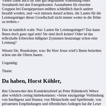
Vielen Dank auch für Ihre gut begründete Ablehnung eines
Sozialtarifs bei den Energiekosten: Ausnahmen für einzelne
Gruppen bei Energiepreisen müßten schließlich durch andere
bezahlt werden, und »wir müssen darauf achten, die Lasten für die
Leistungsträger dieser Gesellschaft nicht immer weiter in die Höhe
zu treiben.«
Das ist natürlich wahr. Nur: Lasten für Leistungsträger? Das kann
Ihnen doch ganz egal sein! Sie sind doch keiner! Oder ist das
reflexhafte Erbrechen billigster Zynismen heutzutage schon eine
Leistung?
Wissen Sie, Brauksiepe, was: Ihr Herr Jesus wird’s Ihnen beizeiten
schon um die Ohren hauen.
Ungnädig:
Titanic
Da haben, Horst Köhler,
Ihre Ghostwriter den Kondolenzbrief an Peter Rühmkorfs Witwe
aber wirklich cremig hinbekommen: »Sei­ne einzigartige Verbindung
von Intelligenz und Humor, von Melancholie und Spielfreude, von
privatesten Empfindungen und öffentlichen Anliegen hat die Leser