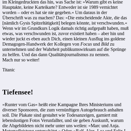
im Kleingedruckten das hin, was Sache ist: »Warum gibt es keine
Hauptakte, keine Karteikarte? Entweder ist sie 1989 vernichtet
worden – oder es hat sie nie gegeben.« Um daraus in der
Überschrift was zu machen? Das: »Die entscheidende Akte, die das
[nämlich Gysis Spitzeltätigkeit] belegen könnte, ist verschwunden.«
Wenn wir im Grundkurs Logik damals richtig aufgepaßt haben, muß
etwas, was verschwunden ist, zuvor existiert haben – aber hin und
wieder juckt es eben auch Dich, einen kleinen Ausflug ins goldene
Demagogen-Handwerk der Kollegen von
Focus
und
Bild
zu
unternehmen und der Wahrheit publikumswirksam auf die Sprünge
zu helfen. Und das dann Qualitätsjournalismus zu nennen.
Mach nur so weiter!
Titanic
Tiefensee!
»Runter vom Gas« heißt eine Kampagne Ihres Ministeriums und
diverser Sponsoren, die zum vernünftigen Autogebrauch anhalten
soll. Die Plakate sind gestaltet wie Todesanzeigen, garniert mit
lebenslustigen Fotos Verunfallter, und sie geben Auskunft, warum
die Abgebildeten nicht mehr unter uns weilen: »Marc und Anja.
Motorradleistung unterschätzt.« Oder: »Ralf, Alex, Lea und Felix L.