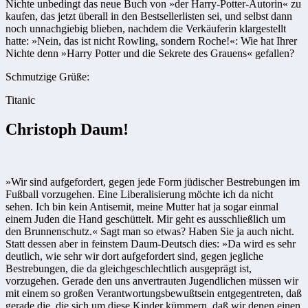
Nichte unbedingt das neue Buch von »der Harry-Potter-Autorin« zu
kaufen, das jetzt überall in den Bestsellerlisten sei, und selbst dann
noch unnachgiebig blieben, nachdem die Verkäuferin klargestellt
hatte: »Nein, das ist nicht Rowling, sondern Roche!«: Wie hat Ihrer
Nichte denn »Harry Potter und die Sekrete des Grauens« gefallen?
Schmutzige Grüße:
Titanic
Christoph Daum!
»Wir sind aufgefordert, gegen jede Form jüdischer Bestrebungen im
Fußball vorzugehen. Eine Liberalisierung möchte ich da nicht
sehen. Ich bin kein Antisemit, meine Mutter hat ja sogar einmal
einem Juden die Hand geschüttelt. Mir geht es ausschließlich um
den Brunnenschutz.« Sagt man so etwas? Haben Sie ja auch nicht.
Statt dessen aber in feinstem Daum-Deutsch dies: »Da wird es sehr
deutlich, wie sehr wir dort aufgefordert sind, gegen jegliche
Bestrebungen, die da gleichgeschlechtlich ausgeprägt ist,
vorzugehen. Gerade den uns anvertrauten Jugendlichen müssen wir
mit einem so großen Verantwortungsbewußtsein entgegentreten, daß
gerade die, die sich um diese Kinder kümmern, daß wir denen einen