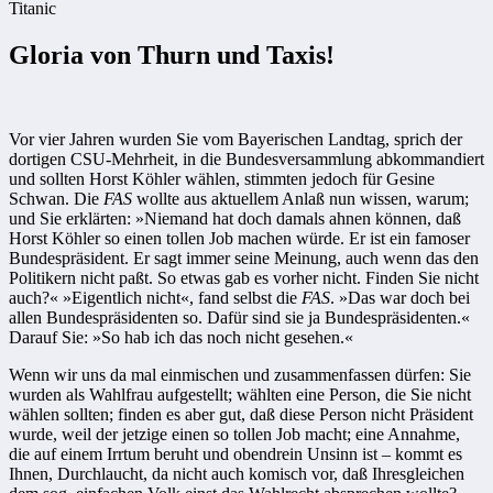
Titanic
Gloria von Thurn und Taxis!
Vor vier Jahren wurden Sie vom Bayerischen Landtag, sprich der
dortigen CSU-Mehrheit, in die Bundesversammlung abkommandiert
und sollten Horst Köhler wählen, stimmten jedoch für Gesine
Schwan. Die
FAS
wollte aus aktuellem Anlaß nun wissen, warum;
und Sie erklärten: »Niemand hat doch damals ahnen können, daß
Horst Köhler so einen tollen Job machen würde. Er ist ein famoser
Bundespräsident. Er sagt immer seine Meinung, auch wenn das den
Politikern nicht paßt. So etwas gab es vorher nicht. Finden Sie nicht
auch?« »Eigentlich nicht«, fand selbst die
FAS
. »Das war doch bei
allen Bundespräsidenten so. Dafür sind sie ja Bundespräsidenten.«
Darauf Sie: »So hab ich das noch nicht gesehen.«
Wenn wir uns da mal einmischen und zusammenfassen dürfen: Sie
wurden als Wahlfrau aufgestellt; wählten eine Person, die Sie nicht
wählen sollten; finden es aber gut, daß diese Person nicht Präsident
wurde, weil der jetzige einen so tollen Job macht; eine Annahme,
die auf einem Irrtum beruht und obendrein Unsinn ist – kommt es
Ihnen, Durchlaucht, da nicht auch komisch vor, daß Ihresgleichen