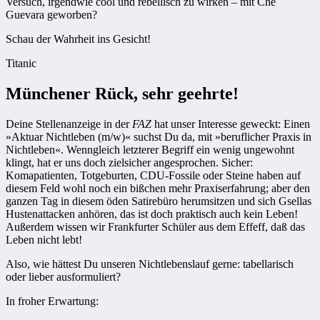
Versuch, irgendwie cool und rebellisch zu wirken – mit Che
Guevara geworben?
Schau der Wahrheit ins Gesicht!
Titanic
Münchener Rück, sehr geehrte!
Deine Stellenanzeige in der
FAZ
hat unser Interesse geweckt: Einen
»Aktuar Nichtleben (m/w)« suchst Du da, mit »beruflicher Praxis in
Nichtleben«. Wenngleich letzterer Begriff ein wenig ungewohnt
klingt, hat er uns doch zielsicher angesprochen. Sicher:
Komapatienten, Totgeburten, CDU-Fossile oder Steine haben auf
diesem Feld wohl noch ein bißchen mehr Praxis­erfahrung; aber den
ganzen Tag in ­diesem öden Satirebüro herumsitzen und sich Gsellas
Hustenattacken anhören, das ist doch praktisch auch kein ­Leben!
Außerdem wissen wir Frankfurter Schüler aus dem Effeff, daß das
Leben nicht lebt!
Also, wie hättest Du unseren Nichtlebenslauf gerne: tabellarisch
oder lieber ausformuliert?
In froher Erwartung: