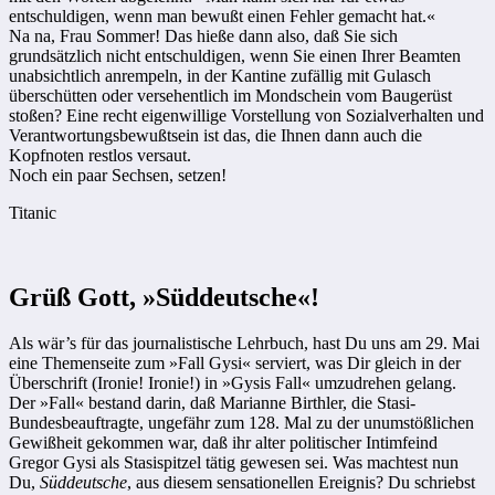
entschuldigen, wenn man bewußt einen Fehler gemacht hat.«
Na na, Frau Sommer! Das hieße dann also, daß Sie sich
grundsätzlich nicht entschuldigen, wenn Sie einen Ihrer Beamten
unabsichtlich anrempeln, in der Kantine zufällig mit Gulasch
überschütten oder versehentlich im Mondschein vom Baugerüst
stoßen? Eine recht eigenwillige Vorstellung von Sozialverhalten und
Verantwortungsbewußtsein ist das, die Ihnen dann auch die
Kopfnoten restlos versaut.
Noch ein paar Sechsen, setzen!
Titanic
Grüß Gott, »Süddeutsche«!
Als wär’s für das journalistische Lehrbuch, hast Du uns am 29. Mai
eine Themenseite zum »Fall Gysi« serviert, was Dir gleich in der
Überschrift (Ironie! Ironie!) in »Gysis Fall« umzudrehen gelang.
Der »Fall« bestand darin, daß Marianne Birthler, die Stasi-
Bundesbeauftragte, ungefähr zum 128. Mal zu der unumstößlichen
Gewißheit gekommen war, daß ihr alter politischer Intimfeind
Gregor Gysi als Stasispitzel tätig gewesen sei. Was machtest nun
Du,
Süddeutsche
, aus diesem sensationellen Ereignis? Du schriebst