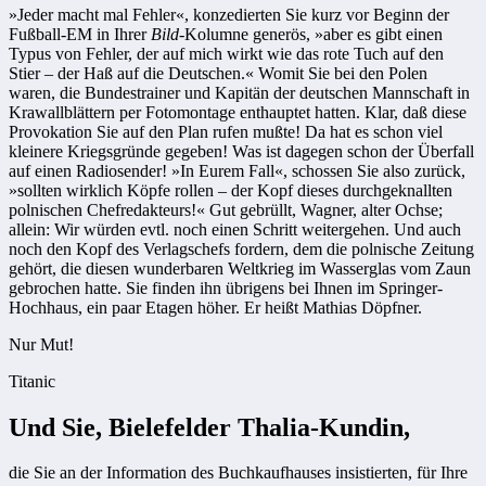
»Jeder macht mal Fehler«, konzedierten Sie kurz vor Beginn der
Fußball-EM in Ihrer
Bild
-Kolumne generös, »aber es gibt einen
Typus von Fehler, der auf mich wirkt wie das rote Tuch auf den
Stier – der Haß auf die Deutschen.« Womit Sie bei den Polen
waren, die Bundestrainer und Kapitän der deutschen Mannschaft in
Krawallblättern per Fotomontage enthauptet hatten. Klar, daß diese
Provokation Sie auf den Plan rufen mußte! Da hat es schon viel
kleinere Kriegsgründe gegeben! Was ist dagegen schon der Überfall
auf einen Radiosender! »In Eurem Fall«, schossen Sie also zurück,
»sollten wirklich Köpfe rollen – der Kopf dieses durchgeknallten
polnischen Chefredakteurs!« Gut gebrüllt, Wagner, alter Ochse;
allein: Wir würden evtl. noch einen Schritt weitergehen. Und auch
noch den Kopf des Verlags­chefs fordern, dem die polnische Zeitung
gehört, die diesen wunderbaren Weltkrieg im Wasserglas vom Zaun
gebrochen hatte. Sie finden ihn übrigens bei Ihnen im Springer-
Hochhaus, ein paar Etagen höher. Er heißt Mathias Döpfner.
Nur Mut!
Titanic
Und Sie, Bielefelder Thalia-Kundin,
die Sie an der Information des Buchkaufhauses insistierten, für Ihre