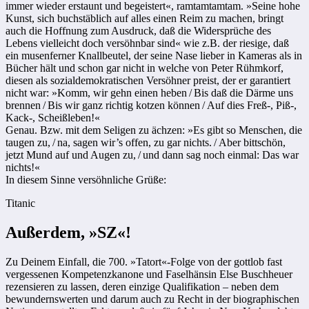
immer wieder erstaunt und begeistert«, ramtamtamtam. »Seine hohe
Kunst, sich buchstäblich auf alles einen Reim zu machen, bringt
auch die Hoffnung zum Ausdruck, daß die Widersprüche des
Lebens vielleicht doch versöhnbar sind« wie z.B. der riesige, daß
ein musenferner Knallbeutel, der seine Nase lieber in Kameras als in
Bücher hält und schon gar nicht in welche von Peter Rühmkorf,
diesen als sozialdemokratischen Versöhner preist, der er garantiert
nicht war: »Komm, wir gehn einen heben / Bis daß die Därme uns
brennen / Bis wir ganz richtig kotzen können / Auf dies Freß-, Piß-,
Kack-, Scheißleben!«
Genau. Bzw. mit dem Seligen zu ächzen: »Es gibt so Menschen, die
taugen zu, / na, sagen wir’s offen, zu gar nichts. / Aber bittschön,
jetzt Mund auf und Augen zu, / und dann sag noch einmal: Das war
nichts!«
In diesem Sinne versöhnliche Grüße:
Titanic
Außerdem, »SZ«!
Zu Deinem Einfall, die 700. »Tatort«-Folge von der gottlob fast
vergessenen Kompetenzkanone und Faselhänsin Else Buschheuer
rezensieren zu lassen, deren einzige Qualifikation – neben dem
bewundernswerten und darum auch zu Recht in der biographischen