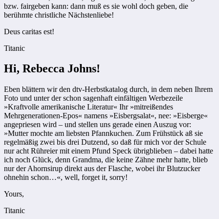
bzw. fairgeben kann: dann muß es sie wohl doch geben, die
berühmte christliche Nächstenliebe!
Deus caritas est!
Titanic
Hi, Rebecca Johns!
Eben blättern wir den dtv-Herbstkatalog durch, in dem neben Ihrem
Foto und unter der schon sagenhaft einfältigen Werbezeile
»Kraftvolle amerikanische Literatur« Ihr »mitreißendes
Mehrgenerationen-Epos« namens »Eisbergsalat«, nee: »Eisberge«
angepriesen wird – und stellen uns gerade einen Auszug vor:
»Mutter mochte am liebsten Pfannkuchen. Zum Frühstück aß sie
regelmäßig zwei bis drei Dutzend, so daß für mich vor der Schule
nur acht Rühreier mit einem Pfund Speck übrigblieben – dabei hatte
ich noch Glück, denn Grandma, die keine Zähne mehr hatte, blieb
nur der Ahornsirup direkt aus der Flasche, wobei ihr Blutzucker
ohnehin schon…«, well, forget it, sorry!
Yours,
Titanic