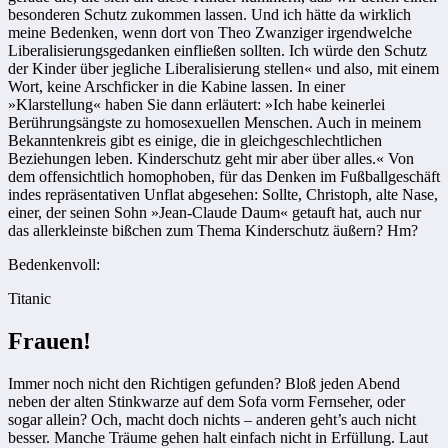
besonderen Schutz zukommen lassen. Und ich hätte da wirklich
meine Bedenken, wenn dort von Theo Zwanziger irgendwelche
Liberalisierungsgedanken einfließen sollten. Ich würde den Schutz
der Kinder über jegliche Liberalisierung stellen« und also, mit einem
Wort, keine Arschficker in die Kabine lassen. In einer
»Klarstellung« haben Sie dann erläutert: »Ich habe keinerlei
Berührungsängste zu homosexuellen Menschen. Auch in meinem
Bekanntenkreis gibt es einige, die in gleichgeschlechtlichen
Beziehungen leben. Kinderschutz geht mir aber über alles.« Von
dem offensichtlich homophoben, für das Denken im Fußballgeschäft
indes repräsentativen Unflat abgesehen: Sollte, Christoph, alte Nase,
einer, der seinen Sohn »Jean-Claude Daum« getauft hat, auch nur
das allerkleinste bißchen zum Thema Kinderschutz äußern? Hm?
Bedenkenvoll:
Titanic
Frauen!
Immer noch nicht den Richtigen gefunden? Bloß jeden Abend
neben der alten Stinkwarze auf dem Sofa vorm Fernseher, oder
sogar allein? Och, macht doch nichts – anderen geht’s auch nicht
besser. Manche Träume gehen halt einfach nicht in Erfüllung. Laut