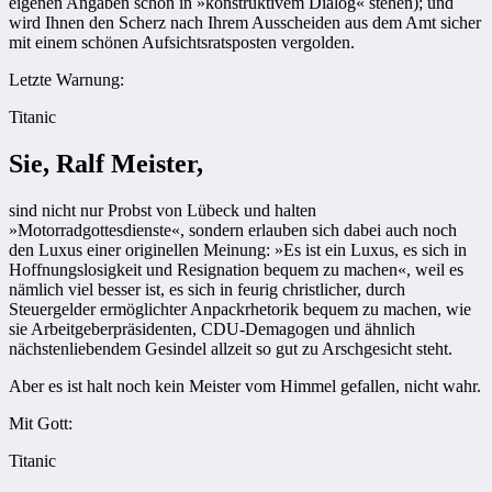
eigenen Angaben schon in »konstruktivem Dialog« stehen); und
wird Ihnen den Scherz nach ­Ihrem Ausscheiden aus dem Amt ­sicher
mit einem schönen Aufsichtsratsposten vergolden.
Letzte Warnung:
Titanic
Sie, Ralf Meister,
sind nicht nur Probst von Lübeck und halten
»Motorradgottesdienste«, sondern erlauben sich dabei auch noch
den Luxus einer originellen Meinung: »Es ist ein Luxus, es sich in
Hoffnungslosigkeit und Resignation bequem zu machen«, weil es
nämlich viel besser ist, es sich in feurig christlicher, durch
Steuergelder ermöglichter Anpackrhetorik bequem zu machen, wie
sie Arbeitgeberpräsidenten, CDU-Demagogen und ähnlich
nächstenliebendem Gesindel allzeit so gut zu Arschgesicht steht.
Aber es ist halt noch kein Meister vom Himmel gefallen, nicht wahr.
Mit Gott:
Titanic