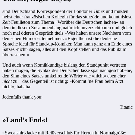
sind Deutschland-Korrespondent der Londoner
Times
und mußten
nebst einer französischen Kollegin für das sturzöde und kenntnislose
Zeit
-Feuilleton zum Thema »Worüber die Deutschen lachen« an
dem in diesem Zusammenhang natürlich unverzichtbaren und gleich
noch mal öderen Gespräch titels »Was halten unsere Nachbarn vom
deutschen Humor?« teilnehmen: »Eigentlich ist die deutsche
Sprache ideal für Stand-up-Komiker. Man kann ganz am Ende eines
Satzes ›nicht‹ sagen, alles auf den Kopf stellen und das Publikum
überraschen.«
Und auch wenn Komikkundige bislang den Standpunkt vertreten
haben mögen, die Syntax des Deutschen lasse spät nachgeschobene,
den Sinn eines Satzes umkehrende Wörter wie »nicht« eben eher
nicht
zu – das ­Gegenteil ist richtig: »Kommt ’ne Frau beim Arzt
nicht«, hahaha!
Jedenfalls thank you:
Titanic
»Land’s End«!
»Sweatshirt-Jacke mit Reißverschluß für Herren in Normalgröße: