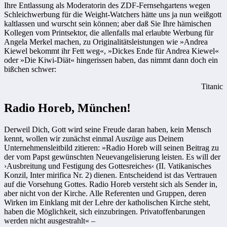
Ihre Entlassung als Moderatorin des ZDF-Fernsehgartens wegen
Schleichwerbung für die Weight-Watchers hätte uns ja nun weißgott
kaltlassen und wurscht sein können; aber daß Sie Ihre hämischen
Kollegen vom Printsektor, die allenfalls mal erlaubte Werbung für
Angela Merkel machen, zu Originalitätsleistungen wie »Andrea
Kiewel bekommt ihr Fett weg«, »Dickes Ende für Andrea Kiewel«
oder »Die Kiwi-Diät« hingerissen haben, das nimmt dann doch ein
bißchen schwer:
Titanic
Radio Horeb, München!
Derweil Dich, Gott wird seine Freude daran haben, kein Mensch
kennt, wollen wir zunächst einmal Auszüge aus Deinem
Unternehmensleitbild zitieren: »Radio Horeb will seinen Beitrag zu
der vom Papst gewünschten Neuevangelisierung leisten. Es will der
›Ausbreitung und Festigung des Gottesreiches‹ (II. Vatikanisches
Konzil, Inter mirifica Nr. 2) dienen. Entscheidend ist das Vertrauen
auf die Vorsehung Gottes. Radio Horeb versteht sich als Sender in,
aber nicht von der Kirche. Alle Referenten und Gruppen, deren
Wirken im Einklang mit der Lehre der katholischen Kirche steht,
haben die Möglichkeit, sich einzubringen. Privatoffenbarungen
werden nicht ausgestrahlt« –