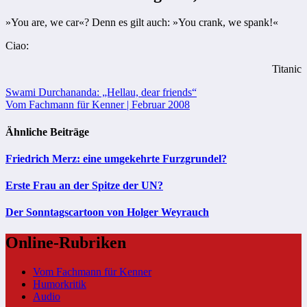
»You are, we car«? Denn es gilt auch: »You crank, we spank!«
Ciao:
Titanic
Beitragsnavigation
Swami Durchananda: „Hellau, dear friends“
Vom Fachmann für Kenner | Februar 2008
Ähnliche Beiträge
Friedrich Merz: eine umgekehrte Furzgrundel?
Erste Frau an der Spitze der UN?
Der Sonntagscartoon von Holger Weyrauch
Online-Rubriken
Vom Fachmann für Kenner
Humorkritik
Audio