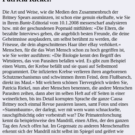
Die Art und Weise, wie die ­Medien den Zusammenbruch der
Britney Spears ausmünzen, ist schon eine genuin ekelhafte, wie Sie
in Ihrem
Bunte
-Editorial vom 10.1.2008 messerscharf analysieren
bzw. mit der geschundenen Popmaid mitfühlen: »Die Eltern, die
bezahlte Interviews geben, die angeblich besten Freunde, die deine
Geheimnisse ausplaudern, um selbst berühmt zu werden, die
Friseuse, die dein abgeschnittenes Haar über eBay verhökert.«
Menschen, für die das Wort Mensch schon zu hoch gegriffen ist,
wie Sie weiter ausführen: »Die Biologie kennt den Begriff des
Wirtstieres, das von Parasiten befallen wird. Es gibt zum Beispiel
einen Wurm, der Krebse befällt und sie quasi auf Selbstmord
programmiert. Die infizierten Krebse verlieren ­ihren angeborenen
Schutzmechanismus und schwimmen ihrem Feind, dem Flußbarsch,
direkt ins Maul.« Mit welchem schönen Tiervergleich würden Sie,
Patricia Riekel, nun aber Menschen benennen, die andere Menschen
Parasiten zeihen, dann aber im selben Heft auf elf Seiten in einer
weinerlichen, bis ins Detail korrupten Sprache die ganze Causa
Britney noch einmal Revue passieren lassen, samt Fotos und eines
»Stammbaums«, der darlegt, wer mit wem wann schnackselte,
rauschgiftsüchtig oder vorbestraft war? Die Primatenforschung
kennt da beispielsweise den Mandrill, einen Affen, der den ganzen
Tag den Arsch offen hat. Im Gegensatz zu anderen Menschenaffen
erkennt sich der Mandrill nicht selbst im Spiegel und geifert wie