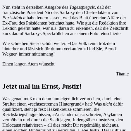
Nun steht in derselben Ausgabe des
Tagesspiegels
, daß der
französische Präsident Nicolas Sarkozy den Chefredakteur von
Paris-Match
habe feuern lassen, weil das Blatt über eine Affäre der
Ex-Frau des Präsidenten berichtet hatte. Wie gut die Redaktion ihre
Lektion gelernt hatte, war u.a. daran zu erkennen, daß die Zeitschrift
kurz darauf Sarkozys Speckröllchen aus einem Foto retuschierte.
Wie schreiben Sie so schön weiter: »Das Volk rennt trotzdem
hinterher und läßt sich für dumm verkaufen.« Und Sie, Bernd
Wegner, immer mittenmang!
Einen langen Atem wünscht
Titanic
Jetzt mal im Ernst, Justiz!
Was genau muß man denn nun eigentlich verbrechen, damit eine
Straftat einen »rechtsextremen Hintergrund« hat? Was
nicht
dafür
qualifiziert, steht ja fest: Hakenkreuze schmieren, die
Reichskriegsflagge hissen, »Ausländer raus« schreien, Asylanten
vermöbeln und durch die Stadt jagen, Judengräber umstoßen, den
Holocaust relativieren – all dies reicht Dir regelmäßig nicht aus,
einen solchen Hintergrund zu vermuten. Liebe Justiz: Das läuft aus