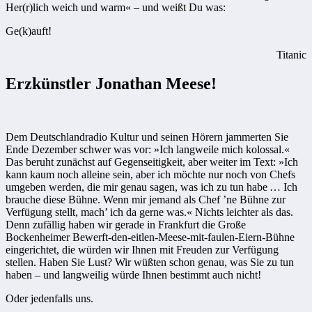
Her(r)lich weich und warm« – und weißt Du was:
Ge(k)auft!
Titanic
Erzkünstler Jonathan Meese!
Dem Deutschlandradio Kultur und seinen Hörern jammerten Sie
Ende Dezember schwer was vor: »Ich langweile mich kolossal.«
Das beruht zunächst auf Gegenseitigkeit, aber weiter im Text: »Ich
kann kaum noch alleine sein, aber ich möchte nur noch von Chefs
umgeben werden, die mir genau sagen, was ich zu tun ­habe … Ich
brauche diese Bühne. Wenn mir jemand als Chef ’ne Bühne zur
Verfügung stellt, mach’ ich da gerne was.« Nichts leichter als das.
Denn zufällig haben wir gerade in Frankfurt die Große
Bockenheimer Bewerft-den-eitlen-Meese-mit-faulen-Eiern-Bühne
eingerichtet, die würden wir Ihnen mit Freuden zur Verfügung
stellen. Haben Sie Lust? Wir wüßten schon genau, was Sie zu tun
haben – und langweilig würde Ihnen bestimmt auch nicht!
Oder jedenfalls uns.