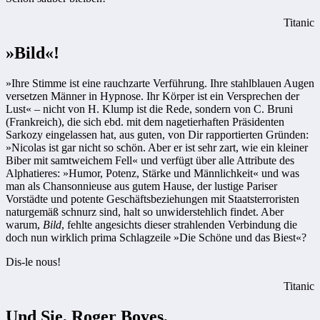
Titanic
»Bild«!
»Ihre Stimme ist eine rauchzarte Verführung. Ihre stahlblauen Augen
versetzen Männer in Hypnose. Ihr Körper ist ein Versprechen der
Lust« – nicht von H. Klump ist die Rede, sondern von C. Bruni
(Frankreich), die sich ebd. mit dem nagetierhaften Präsidenten
Sarkozy eingelassen hat, aus guten, von Dir rapportierten Gründen:
»Nicolas ist gar nicht so schön. Aber er ist sehr zart, wie ein kleiner
Biber mit samtweichem Fell« und verfügt über alle Attribute des
Alphatieres: »Humor, Potenz, Stärke und Männlichkeit« und was
man als Chansonnieuse aus gutem Hause, der lustige Pariser
Vorstädte und potente Geschäftsbeziehungen mit Staatsterroristen
naturgemäß schnurz sind, halt so unwiderstehlich findet. Aber
warum,
Bild
, fehlte angesichts dieser strahlenden Verbindung die
doch nun wirklich prima Schlagzeile »Die Schöne und das Biest«?
Dis-le nous!
Titanic
Und Sie, Roger Boyes,