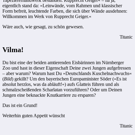
Tapeziererhandwerk bestanden: Rupprecht Geiger« – na ja,
eigentlich stand da: »Leinwände, vom Rahmen und klassischer
Form befreit, leuchtende Farben, die sich über Wände ausdehnen:
Willkommen im Werk von Rupprecht Geiger.«
Wäre auch, wie gesagt, zu schön gewesen.
Titanic
Vilma!
Du bist eine der beiden amtierenden Eisbärinnen im Nürnberger
Zoo und hast in dieser Eigenschaft ­Deine zwei Jungen aufgefressen
– aber ­warum? Warum hast Du »Deutschlands Kuschelnachwuchs«
(
Bild
) gekillt? Um den bayerischen Europa­minister Söder (»Es ist
absolut herzlos, was da abläuft!«) aufs Glatteis führen und als
schmalzscheißenden Scharlatan vorzuführen? Oder um Deinen
Jungen eine beknackte Knutkarriere zu ersparen?
Das ist ein Grund!
Weiterhin guten Appetit wünscht
Titanic