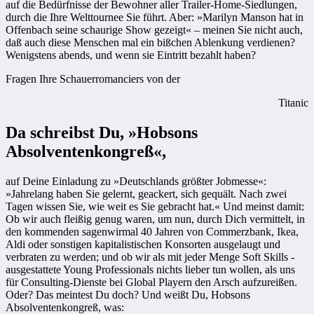
auf die Bedürfnisse der Bewohner aller Trailer-Home-Siedlungen,
durch die Ihre Welttournee Sie führt. Aber: »Marilyn Manson hat in
Offenbach seine schaurige Show gezeigt« – meinen Sie nicht auch,
daß auch diese Menschen mal ein bißchen Ablenkung verdienen?
Wenigstens abends, und wenn sie Eintritt bezahlt haben?
Fragen Ihre Schauerromanciers von der
Titanic
Da schreibst Du, »Hobsons
Absolventenkongreß«,
auf Deine Einladung zu »Deutschlands größter Jobmesse«:
»Jahrelang haben Sie gelernt, geackert, sich gequält. Nach zwei
Tagen wissen Sie, wie weit es Sie gebracht hat.« Und meinst damit:
Ob wir auch fleißig genug waren, um nun, durch Dich vermittelt, in
den kommenden sagenwirmal 40 Jahren von Commerzbank, Ikea,
Aldi oder sonstigen kapitalistischen Konsorten ausgelaugt und
verbraten zu werden; und ob wir als mit jeder Menge Soft Skills ­
ausgestattete Young Professionals nichts lieber tun wollen, als uns
für Consulting-Dienste bei Global Playern den Arsch aufzureißen.
Oder? Das meintest Du doch? Und weißt Du, Hobsons
Absolventenkongreß, was: