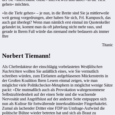
gehen« möchten.
»In die Tiefe gehen« – je nun, in die Breite sind Sie ja mittlerweile
weit genug vorgedrungen, aber haben Sie sich, Frl. Kampusch, das
auch gut überlegt? Wenn man nämlich erst einmal im Quotenkeller
gelandet ist, kommt man da oft jahrelang nicht mehr raus, und
gerade in Ihrem Fall würde das niemand mehr bedauern als immer
Ihre
Titanic
Norbert Tiemann!
Als Chefredakteur der einschlägig vorbelasteten
Westfälischen
Nachrichten
wollten Sie anläßlich eines, wie Sie vermutlich
schreiben würden, zum Elefanten aufgeblasenen Mückenstreits in
der Großen ­Koalition Ihren Lesern einmal zeigen, wie man
möglichst viele Politikchecker-Metaphern in möglichst wenige Sätze
packt: »Die mutmaßlich auch als Provokation wahrgenommene
Selbstzufriedenheit auf der einen Seite und die wachsende
Nervosität und Angriffslust auf der anderen Seite entpuppen sich
nun als Kulisse für fortwährende innerkoalitionäre Fingerhakelei.
Zumal als lachender Dritter eine FDP im Umfrage-Aufwind die
politische Bühne wieder betreten hat und sich als Braut zu