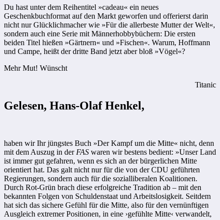
Du hast unter dem Reihentitel »cadeau« ein neues
Geschenkbuchformat auf den Markt geworfen und offerierst darin
nicht nur Glücklichmacher wie »Für die allerbeste Mutter der Welt«,
sondern auch eine Serie mit Männerhobbybüchern: Die ersten
beiden Titel hießen »Gärtnern« und »Fischen«. Warum, Hoffmann
und Campe, heißt der dritte Band jetzt aber bloß »Vögel«?
Mehr Mut! Wünscht
Titanic
Gelesen, Hans-Olaf Henkel,
haben wir Ihr jüngstes Buch »Der Kampf um die Mitte« nicht, denn
mit dem Auszug in der
FAS
waren wir bestens bedient: »Unser Land
ist immer gut gefahren, wenn es sich an der bürgerlichen Mitte
orientiert hat. Das galt nicht nur für die von der CDU geführten
Regierungen, sondern auch für die sozialliberalen Koalitionen.
Durch Rot-Grün brach diese erfolgreiche Tradition ab – mit den
bekannten Folgen von Schuldenstaat und Arbeitslosigkeit. Seitdem
hat sich das sichere Gefühl für die Mitte, also für den vernünftigen
Ausgleich extremer Positionen, in eine ›gefühlte Mitte‹ verwandelt,