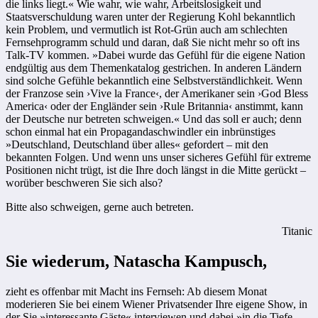
die links liegt.« Wie wahr, wie wahr, Arbeitslosigkeit und
Staatsverschuldung waren unter der Regierung Kohl bekanntlich
kein Problem, und vermutlich ist Rot-Grün auch am schlechten
Fernsehprogramm schuld und daran, daß Sie nicht mehr so oft ins
Talk-TV kommen. »Dabei wurde das Gefühl für die eigene Nation
endgültig aus dem Themenkatalog gestrichen. In anderen Ländern
sind solche Gefühle bekanntlich eine Selbstverständlichkeit. Wenn
der Franzose sein ›Vive la France‹, der Amerikaner sein ›God Bless
America‹ oder der Engländer sein ›Rule Britannia‹ anstimmt, kann
der Deutsche nur betreten schweigen.« Und das soll er auch; denn
schon einmal hat ein Propagandaschwindler ein inbrünstiges
»Deutschland, Deutschland über alles« gefordert – mit den
bekannten Folgen. Und wenn uns unser sicheres Gefühl für extreme
Positionen nicht trügt, ist die Ihre doch längst in die Mitte gerückt –
worüber beschweren Sie sich also?
Bitte also schweigen, gerne auch betreten.
Titanic
Sie wiederum, Natascha Kampusch,
zieht es offenbar mit Macht ins Fernseh: Ab diesem Monat
moderieren Sie bei einem Wiener Privatsender Ihre eigene Show, in
der Sie »interessante Gäste« inter­viewen und dabei »in die Tiefe