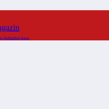
agazin
 Heftartikel lesen.