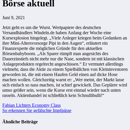
Börse aktuell
Juni 9, 2021
Jetzt geht es um die Wurst. Wertpapiere des deutschen
Versandhändlers Windeln.de haben Anfang der Woche eine
Kursexplosion hingelegt. „Viele Anleger kriegen beim Gedanken an
ihre Mini-Altersvorsorge Pipi in den Augen“, erläutert ein
Finanzexperte die möglichen Gründe für den aktuellen
Börsenbabyboom. „Als Sparer rümpft man angesichts des
Dauerzinstiefs nicht mehr nur die Nase, sondern ist mit klassischen
Anlageprodukten regelrecht angeschissen.“ Er vermutet allerdings
vielmehr, dass die Aktie zu einem Spielbällchen von Kleininvestoren
geworden ist, die mit einem Haufen Geld einen auf dicke Hose
machen wollen. Gleichzeitig warnt er: „Wer meint, der Markt lasse
sich einfach so nass machen, ist schief gewickelt. Das Geplärre wird
umso größer sein, wenn die Kurse erst einmal wieder nach unten
rasseln. Aktienhandel ist schließlich kein Schnullibulli!“
Beitragsnavigation
Fabian Lichters Economy Class
So erkennen Sie gefälschte Impfpässe
Ähnliche Beiträge