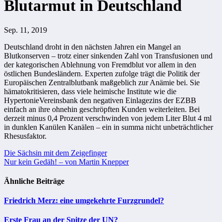
Blutarmut in Deutschland
Sep. 11, 2019
Deutschland droht in den nächsten Jahren ein Mangel an
Blutkonserven – trotz einer sinkenden Zahl von Transfusionen und
der kategorischen Ablehnung von Fremdblut vor allem in den
östlichen Bundesländern. Experten zufolge trägt die Politik der
Europäischen Zentralblutbank maßgeblich zur Anämie bei. Sie
hämatokritisieren, dass viele heimische Institute wie die
HypertonieVereinsbank den negativen Einlagezins der EZBB
einfach an ihre ohnehin geschröpften Kunden weiterleiten. Bei
derzeit minus 0,4 Prozent verschwinden von jedem Liter Blut 4 ml
in dunklen
Kanülen
Kanälen – ein in summa nicht unbeträchtlicher
Rhesusfaktor.
Beitragsnavigation
Die Sächsin mit dem Zeigefinger
Nur kein Gedäh! – von Martin Knepper
Ähnliche Beiträge
Friedrich Merz: eine umgekehrte Furzgrundel?
Erste Frau an der Spitze der UN?