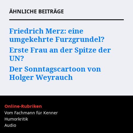
ÄHNLICHE BEITRÄGE
Friedrich Merz: eine
umgekehrte Furzgrundel?
Erste Frau an der Spitze der
UN?
Der Sonntagscartoon von
Holger Weyrauch
Online-Rubriken
Vom Fachmann für Kenner
Humorkritik
Audio