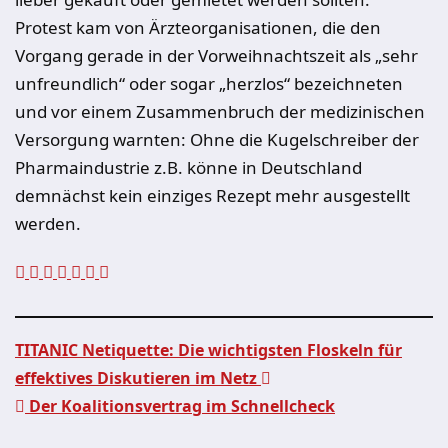
Protest kam von Ärzteorganisationen, die den
Vorgang gerade in der Vorweihnachtszeit als „sehr
unfreundlich“ oder sogar „herzlos“ bezeichneten
und vor einem Zusammenbruch der medizinischen
Versorgung warnten: Ohne die Kugelschreiber der
Pharmaindustrie z.B. könne in Deutschland
demnächst kein einziges Rezept mehr ausgestellt
werden.
TITANIC Netiquette: Die wichtigsten Floskeln für
effektives Diskutieren im Netz
Beitragsnavigation
Der Koalitionsvertrag im Schnellcheck