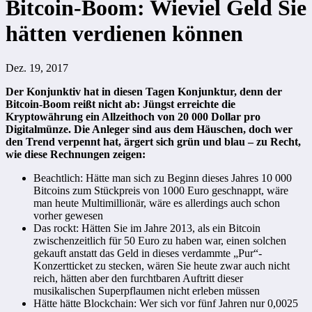
Bitcoin-Boom: Wieviel Geld Sie
hätten verdienen können
Dez. 19, 2017
Der Konjunktiv hat in diesen Tagen Konjunktur, denn der
Bitcoin-Boom reißt nicht ab: Jüngst erreichte die
Kryptowährung ein Allzeithoch von 20 000 Dollar pro
Digitalmünze. Die Anleger sind aus dem Häuschen, doch wer
den Trend verpennt hat, ärgert sich grün und blau – zu Recht,
wie diese Rechnungen zeigen:
Beachtlich: Hätte man sich zu Beginn dieses Jahres 10 000
Bitcoins zum Stückpreis von 1000 Euro geschnappt, wäre
man heute Multimillionär, wäre es allerdings auch schon
vorher gewesen
Das rockt: Hätten Sie im Jahre 2013, als ein Bitcoin
zwischenzeitlich für 50 Euro zu haben war, einen solchen
gekauft anstatt das Geld in dieses verdammte „Pur“-
Konzertticket zu stecken, wären Sie heute zwar auch nicht
reich, hätten aber den furchtbaren Auftritt dieser
musikalischen Superpflaumen nicht erleben müssen
Hätte hätte Blockchain: Wer sich vor fünf Jahren nur 0,0025