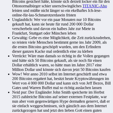
Bitcoins gesichert hätte, könnte sich derzeit locker ein für den
Ottonormalbürger schier unerschwingliches
TITANIC-Abo
leisten und müßte nicht länger so ein ekelhaftes Ich-lese-
online-für-lau-Schmarotzerdasein fristen
Unglaublich: Wer vor ein paar Monaten nur 10 Bitcoins
gekauft hat, kann sie heute für rund 200 000 Dollar
verscherbeln und davon ein halbes Jahr zur Miete in
Frankfurt, Stuttgart oder München leben
Gewaltig: Gebe es eine Möglichkeit, die Zeit zurückzudrehen,
so reisten viele Menschen bestimmt gerne ins Jahr 2009, als
die ersten Bitcoins geschöpft wurden, um den Erfindern
dieser ganzen Kacke mal ordentlich eine zu kleben
Verrückt: Wäre man damals so richtig in die Vollen gegangen
und hätte sich 50 Bitcoins gekauft, als sie noch für einen
Dollar erhältlich waren, so hätte man im Jahre 2017 eine
Million Dollar und könnte sich davon jetzt 50 Bitcoins kaufen
Wow! Wer anno 2010 selbst im Internet geschürft und etwa
200 Bitcoins ergattert hat, besitzt heute Kryptowährungen im
Wert von 4 000 000 Dollar und kann sich von Jeff Bezos, Bill
Gates und Warren Buffet mal so richtig auslachen lassen
Neid pur: Der Engländer John Smith speicherte im Herbst
2015 zahlreiche Bitcoins auf seiner externen Festplatte, war
nun aber vom gegenwärtigen Hype dermaßen genervt, daß er
sie einfach weggeschmissen, sich gänzlich aus dem Internet
zurückgezogen hat und jetzt den lieben Gott einen guten